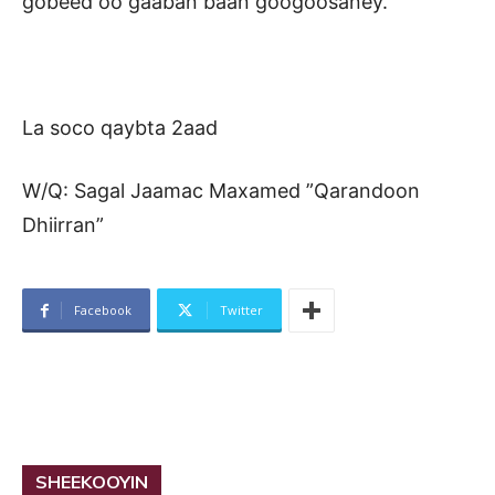
gobeed oo gaaban baan googoosaney.
La soco qaybta 2aad
W/Q: Sagal Jaamac Maxamed ”Qarandoon
Dhiirran”
Facebook
Twitter
SHEEKOOYIN