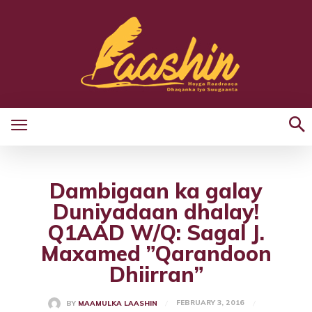
Dambigaan ka galay
Duniyadaan dhalay!
Q1AAD W/Q: Sagal J.
Maxamed ”Qarandoon
Dhiirran”
FEBRUARY 3, 2016
BY
MAAMULKA LAASHIN