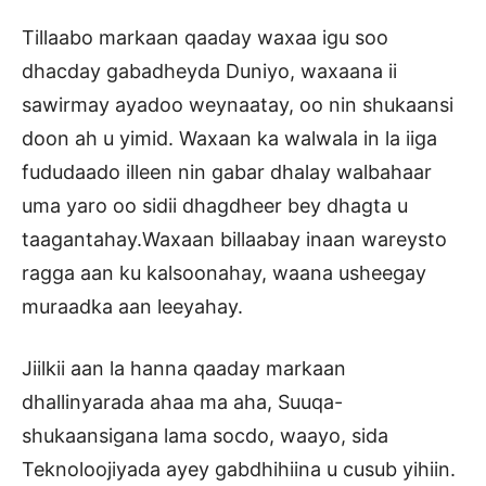
Tillaabo markaan qaaday waxaa igu soo
dhacday gabadheyda Duniyo, waxaana ii
sawirmay ayadoo weynaatay, oo nin shukaansi
doon ah u yimid. Waxaan ka walwala in la iiga
fududaado illeen nin gabar dhalay walbahaar
uma yaro oo sidii dhagdheer bey dhagta u
taagantahay.Waxaan billaabay inaan wareysto
ragga aan ku kalsoonahay, waana usheegay
muraadka aan leeyahay.
Jiilkii aan la hanna qaaday markaan
dhallinyarada ahaa ma aha, Suuqa-
shukaansigana lama socdo, waayo, sida
Teknoloojiyada ayey gabdhihiina u cusub yihiin.