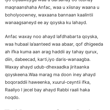
maqnaanshaha Anfac, waa u xiisnay waana u
boholyoowney, waxaana bannaan kaalintii
wanaagsaneyd ee ay qoyska ku lahayd.
Anfac waxay noo ahayd lafdhabarta qoyska,
waa hubaal la’aanteed waa abaar, qof dhigeeda
ah ifka kuma aan arag haddii ay tahay qurux,
diin, dabeecad, karti,iyo daris-wanaagba.
Waxay ahayd udub-dhexaadka jiritaanka
qoyskeena.Waa marag ma doon iney ahayd
boqoraddii haweenka, xuurul-ceyntii ifka,
Raaliyo I jecel bay ahayd Rabbi raali haka
noqdo.