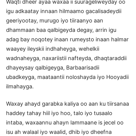
Waqti dheer ayaa waxaa ii suurageliweyday oo
igu adkaatay innaan hilmaamo gacalisadeydii
geeriyootay, murugo iyo tiiraanyo aan
dhammaan baa qalbigeyda degay, arrin igu
adag bay noqotey inaan rumeysto inaan halmar
waayey ileyskii indhaheyga, wehelkii
wadnaheyga, naxariistii nafteyda, dhaqtaraddii
dhayeysay qalbigeyga, Barbaarisadii
ubadkeyga, maataantii noloshayda iyo Hooyadii
ilmahayga.
Waxay ahayd garabka kaliya oo aan ku tiirsanaa
haddey tahay hiil iyo hoo, talo iyo tusaalo
intaba, waxaannu ahayn lammaane is jecel oo
isu ah walaal iyo waalid, dhib iyo dheefna