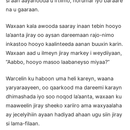
si aan aayahooda u iftiimo, horumar iyo baraare
na u gaaraan.
Waxaan kala awooda saaray inaan tebin hooyo
la’aanta jiray oo aysan dareemaan rajo-nimo
inkastoo hooyo kaalinteeda aanan buuxin karin.
Waxaan aad u ilmeyn jiray markey i weydiiyaan,
”Aabbo, hooyo masoo laabaneyso miyaa?”
Warcelin ku haboon uma heli kareyn, waana
yaryaraayeen, oo qaarkood ma dareemi karayn
dhimashada iyo soo noqod la’aanta, waxaan ku
maaweelin jiray sheeko xariiro ama waxyaalaha
ay jecelyihiin ayaan hadiyad ahaan ugu siin jiray
si lama-filaan.