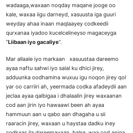
wadaaga,waxaan noqday maqane jooge oo
kale, waxaa iigu darneyd, xasuusta iga guuri
weyday ahaa inaan maqlaayey codkeedii
qurxanaa iyadoo kucelcelineyso magaceyga
”
Liibaan iyo gacaliye
”.
Mar allaale iyo markaan xasuustaa dareemo
ayaa naftu sahwi iyo salal ku dhici jirey,
adduunka oodhamina wuxuu igu noqon jirey qol
yar oo carriiri ah, yeermada codka afadeydii aan
jeclaa ayaa qalbigaa i dhalaalin jirey waxaanan
cod aan jirin iyo hawaawi been ah ayaa
hammuun aan u qabo aan dhagaha u sii
raaracin jirey, waxaan u haystaa dadku iney
codkaas ila dareemayaan, balse, waa cod aniga