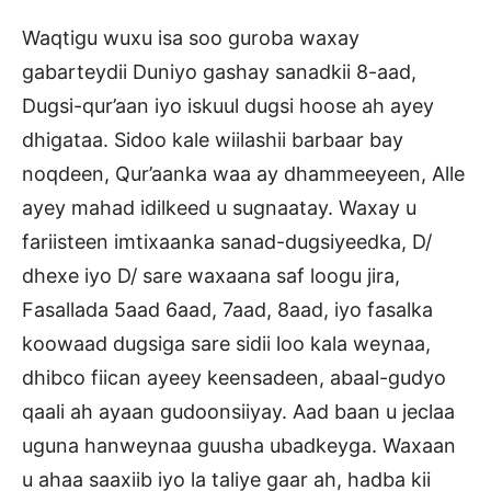
Waqtigu wuxu isa soo guroba waxay
gabarteydii Duniyo gashay sanadkii 8-aad,
Dugsi-qur’aan iyo iskuul dugsi hoose ah ayey
dhigataa. Sidoo kale wiilashii barbaar bay
noqdeen, Qur’aanka waa ay dhammeeyeen, Alle
ayey mahad idilkeed u sugnaatay. Waxay u
fariisteen imtixaanka sanad-dugsiyeedka, D/
dhexe iyo D/ sare waxaana saf loogu jira,
Fasallada 5aad 6aad, 7aad, 8aad, iyo fasalka
koowaad dugsiga sare sidii loo kala weynaa,
dhibco fiican ayeey keensadeen, abaal-gudyo
qaali ah ayaan gudoonsiiyay. Aad baan u jeclaa
uguna hanweynaa guusha ubadkeyga. Waxaan
u ahaa saaxiib iyo la taliye gaar ah, hadba kii