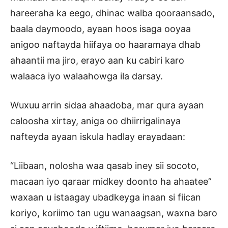
hareeraha ka eego, dhinac walba qooraansado,
baala daymoodo, ayaan hoos isaga ooyaa
anigoo naftayda hiifaya oo haaramaya dhab
ahaantii ma jiro, erayo aan ku cabiri karo
walaaca iyo walaahowga ila darsay.
Wuxuu arrin sidaa ahaadoba, mar qura ayaan
caloosha xirtay, aniga oo dhiirrigalinaya
nafteyda ayaan iskula hadlay erayadaan:
“Liibaan, nolosha waa qasab iney sii socoto,
macaan iyo qaraar midkey doonto ha ahaatee”
waxaan u istaagay ubadkeyga inaan si fiican
koriyo, koriimo tan ugu wanaagsan, waxna baro