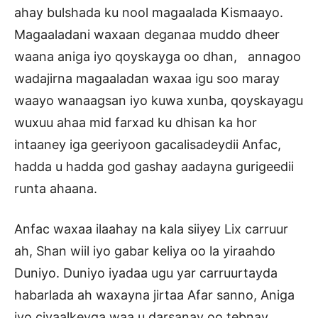
ahay bulshada ku nool magaalada Kismaayo.
Magaaladani waxaan deganaa muddo dheer
waana aniga iyo qoyskayga oo dhan, annagoo
wadajirna magaaladan waxaa igu soo maray
waayo wanaagsan iyo kuwa xunba, qoyskayagu
wuxuu ahaa mid farxad ku dhisan ka hor
intaaney iga geeriyoon gacalisadeydii Anfac,
hadda u hadda god gashay aadayna gurigeedii
runta ahaana.
Anfac waxaa ilaahay na kala siiyey Lix carruur
ah, Shan wiil iyo gabar keliya oo la yiraahdo
Duniyo. Duniyo iyadaa ugu yar carruurtayda
habarlada ah waxayna jirtaa Afar sanno, Aniga
iyo ciyaalkeyga waa u darsanay oo tebnay