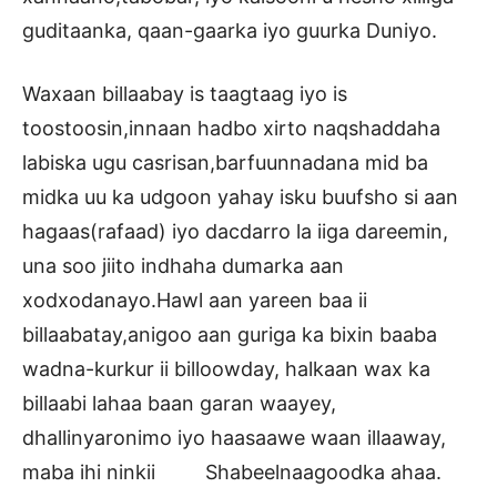
guditaanka, qaan-gaarka iyo guurka Duniyo.
Waxaan billaabay is taagtaag iyo is
toostoosin,innaan hadbo xirto naqshaddaha
labiska ugu casrisan,barfuunnadana mid ba
midka uu ka udgoon yahay isku buufsho si aan
hagaas(rafaad) iyo dacdarro la iiga dareemin,
una soo jiito indhaha dumarka aan
xodxodanayo.Hawl aan yareen baa ii
billaabatay,anigoo aan guriga ka bixin baaba
wadna-kurkur ii billoowday, halkaan wax ka
billaabi lahaa baan garan waayey,
dhallinyaronimo iyo haasaawe waan illaaway,
maba ihi ninkii Shabeelnaagoodka ahaa.