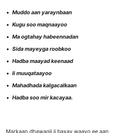
Muddo aan yaraynbaan
Kugu soo maqnaayoo
Ma ogtahay habeennadan
Sida mayeyga roobkoo
Hadba maayad keenaad
Ii muuqataayoo
Mahadhada kalgacalkaan
Hadba soo mir kacayaa.
Markaan dhawaqii ii baxay waayo ee aan