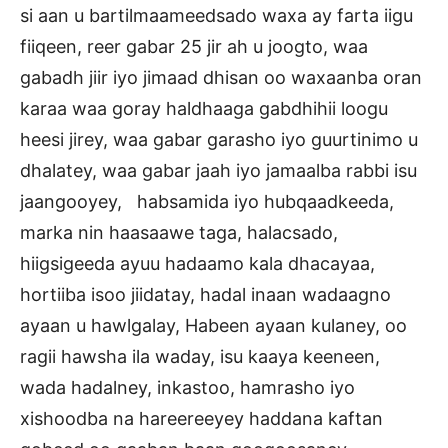
si aan u bartilmaameedsado waxa ay farta iigu
fiiqeen, reer gabar 25 jir ah u joogto, waa
gabadh jiir iyo jimaad dhisan oo waxaanba oran
karaa waa goray haldhaaga gabdhihii loogu
heesi jirey, waa gabar garasho iyo guurtinimo u
dhalatey, waa gabar jaah iyo jamaalba rabbi isu
jaangooyey, habsamida iyo hubqaadkeeda,
marka nin haasaawe taga, halacsado,
hiigsigeeda ayuu hadaamo kala dhacayaa,
hortiiba isoo jiidatay, hadal inaan wadaagno
ayaan u hawlgalay, Habeen ayaan kulaney, oo
ragii hawsha ila waday, isu kaaya keeneen,
wada hadalney, inkastoo, hamrasho iyo
xishoodba na hareereeyey haddana kaftan