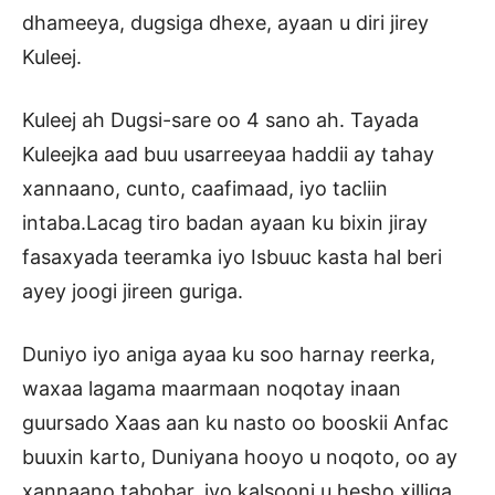
dhameeya, dugsiga dhexe, ayaan u diri jirey
Kuleej.
Kuleej ah Dugsi-sare oo 4 sano ah. Tayada
Kuleejka aad buu usarreeyaa haddii ay tahay
xannaano, cunto, caafimaad, iyo tacliin
intaba.Lacag tiro badan ayaan ku bixin jiray
fasaxyada teeramka iyo Isbuuc kasta hal beri
ayey joogi jireen guriga.
Duniyo iyo aniga ayaa ku soo harnay reerka,
waxaa lagama maarmaan noqotay inaan
guursado Xaas aan ku nasto oo booskii Anfac
buuxin karto, Duniyana hooyo u noqoto, oo ay
xannaano,tabobar, iyo kalsooni u hesho xilliga