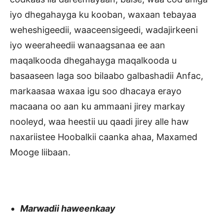
iyo dhegahayga ku kooban, waxaan tebayaa
weheshigeedii, waaceensigeedi, wadajirkeeni
iyo weeraheedii wanaagsanaa ee aan
maqalkooda dhegahayga maqalkooda u
basaaseen laga soo bilaabo galbashadii Anfac,
markaasaa waxaa igu soo dhacaya erayo
macaana oo aan ku ammaani jirey markay
nooleyd, waa heestii uu qaadi jirey alle haw
naxariistee Hoobalkii caanka ahaa, Maxamed
Mooge liibaan.
Marwadii haweenkaay