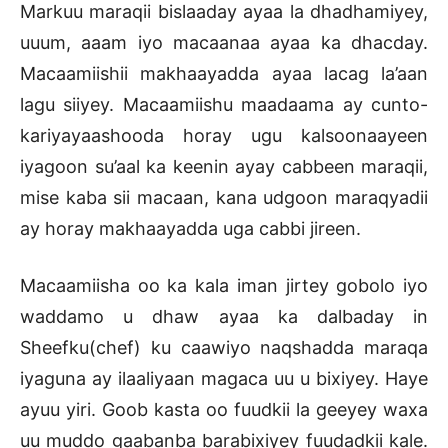
Markuu maraqii bislaaday ayaa la dhadhamiyey,
uuum, aaam iyo macaanaa ayaa ka dhacday.
Macaamiishii makhaayadda ayaa lacag la’aan
lagu siiyey. Macaamiishu maadaama ay cunto-
kariyayaashooda horay ugu kalsoonaayeen
iyagoon su’aal ka keenin ayay cabbeen maraqii,
mise kaba sii macaan, kana udgoon maraqyadii
ay horay makhaayadda uga cabbi jireen.
Macaamiisha oo ka kala iman jirtey gobolo iyo
waddamo u dhaw ayaa ka dalbaday in
Sheefku(chef) ku caawiyo naqshadda maraqa
iyaguna ay ilaaliyaan magaca uu u bixiyey. Haye
ayuu yiri. Goob kasta oo fuudkii la geeyey waxa
uu muddo gaabanba barabixiyey fuudadkii kale.