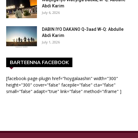
Abdi Karim
July 6, 2026
DABIN IYO DAKANO Q-3aad W-Q: Abdulle
Abdi Karim
July 1, 2026
BARTEENNA FACEBOOK
[facebook-page-plugin href="hoygalaashin" width="300"
height="300" cover="false" facepile="false" cta="false"
small="false" adapt="true" link="false" method="iframe" ]