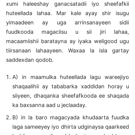
xumi haleeshay ganacsatadii iyo sheefafkii
huteellada lahaa. Mar kale ayay shir isugu
yimaadeen ay uga arrinsanayeen sidii
fuudkooda magaciisu u sii jiri lahaa,
macaamiishii baratayna ay iyaka weligood ugu
tiirsanaan lahaayeen. Waxaa la isla gartay
saddexdan qodob.
A) in maamulka huteellada lagu wareejiyo
shaqaalihii ay tababarka xaddidan horay u
siiyeen, dhaqanka sheefafkooda ee shaqada
ka baxsanna aad u jeclaaday.
B) in la baro magacyada khudaarta fuudka
laga sameeyey iyo dhirta udginaysa qaarkeed