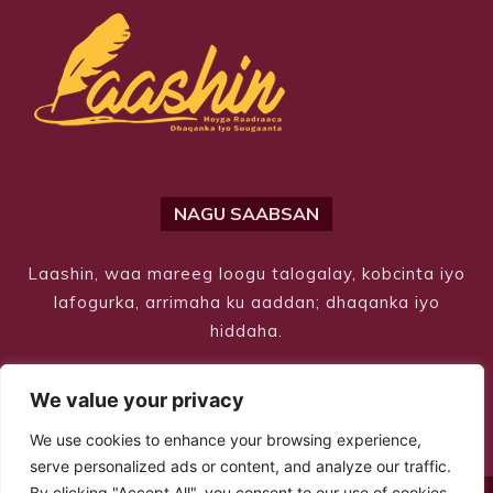
NAGU SAABSAN
Laashin, waa mareeg loogu talogalay, kobcinta iyo
lafogurka, arrimaha ku aaddan; dhaqanka iyo
hiddaha.
We value your privacy
We use cookies to enhance your browsing experience,
serve personalized ads or content, and analyze our traffic.
By clicking "Accept All", you consent to our use of cookies.