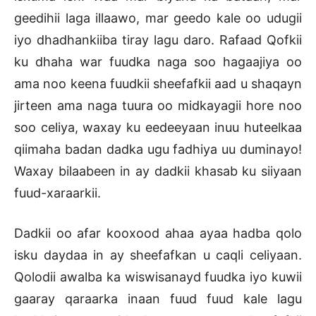
geedihii laga illaawo, mar geedo kale oo udugii
iyo dhadhankiiba tiray lagu daro. Rafaad Qofkii
ku dhaha war fuudka naga soo hagaajiya oo
ama noo keena fuudkii sheefafkii aad u shaqayn
jirteen ama naga tuura oo midkayagii hore noo
soo celiya, waxay ku eedeeyaan inuu huteelkaa
qiimaha badan dadka ugu fadhiya uu duminayo!
Waxay bilaabeen in ay dadkii khasab ku siiyaan
fuud-xaraarkii.
Dadkii oo afar kooxood ahaa ayaa hadba qolo
isku daydaa in ay sheefafkan u caqli celiyaan.
Qolodii awalba ka wiswisanayd fuudka iyo kuwii
gaaray qaraarka inaan fuud fuud kale lagu