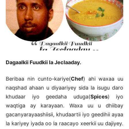
Dagaalkii Fuudkii la Jeclaaday.
Beribaa nin cunto-kariye(
Chef
) ahi waxaa uu
naqshad ahaan u diyaariyey sida la isugu daro
khudaar iyo geedaha uduga(
Spices
) iyo
waqtiga ay karayaan. Waxa uu u dhiibay
gacanyarayaashiisii, khudaartii iyo geedihii ayaa
la kariyey iyada oo la raacayo xeerkii uu dajiyey.