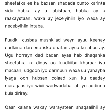
sheefafka ee ka baxsan shaqada cunto karinta
sida habka ay u labistaan, habka ay u
raaxaystaan, waxa ay jecelyihiin iyo waxa ay
necebyihiin intaba.
Fuudkii cusbaa mushkilad weyn ayuu keenay
dadkiina dareeno isku dhafan ayuu ku abuuray.
Ugu horrayn dad badan ayaa hab dhaqanka
sheefafka ka diday oo fuudkiiba kharaar iyo
macaan, udgoon iyo qarmuun waxa uu yahayba
iyaga oon hubsan colaad xun ku qaaday
maraqaas iyo wixii wadwadaba, af iyo addinna
kula diriray.
Qaar kalana waxay waraysteen shaqaalihii ay