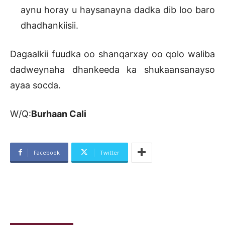
aynu horay u haysanayna dadka dib loo baro
dhadhankiisii.
Dagaalkii fuudka oo shanqarxay oo qolo waliba
dadweynaha dhankeeda ka shukaansanayso
ayaa socda.
W/Q:
Burhaan Cali
Facebook
Twitter