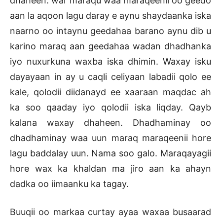
dhaheen: war maraqu waa maraqeenii oo geedo
aan la aqoon lagu daray e aynu shaydaanka iska
naarno oo intaynu geedahaa barano aynu dib u
karino maraq aan geedahaa wadan dhadhanka
iyo nuxurkuna waxba iska dhimin. Waxay isku
dayayaan in ay u caqli celiyaan labadii qolo ee
kale, qolodii diidanayd ee xaaraan maqdac ah
ka soo qaaday iyo qolodii iska liqday. Qayb
kalana waxay dhaheen. Dhadhaminay oo
dhadhaminay waa uun maraq maraqeenii hore
lagu baddalay uun. Nama soo galo. Maraqayagii
hore wax ka khaldan ma jiro aan ka ahayn
dadka oo iimaanku ka tagay.
Buuqii oo markaa curtay ayaa waxaa busaarad