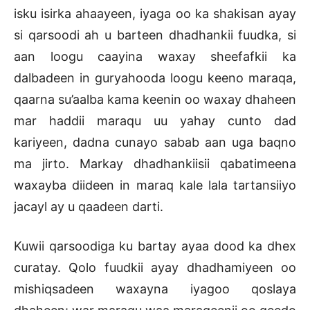
isku isirka ahaayeen, iyaga oo ka shakisan ayay
si qarsoodi ah u barteen dhadhankii fuudka, si
aan loogu caayina waxay sheefafkii ka
dalbadeen in guryahooda loogu keeno maraqa,
qaarna su’aalba kama keenin oo waxay dhaheen
mar haddii maraqu uu yahay cunto dad
kariyeen, dadna cunayo sabab aan uga baqno
ma jirto. Markay dhadhankiisii qabatimeena
waxayba diideen in maraq kale lala tartansiiyo
jacayl ay u qaadeen darti.
Kuwii qarsoodiga ku bartay ayaa dood ka dhex
curatay. Qolo fuudkii ayay dhadhamiyeen oo
mishiqsadeen waxayna iyagoo qoslaya