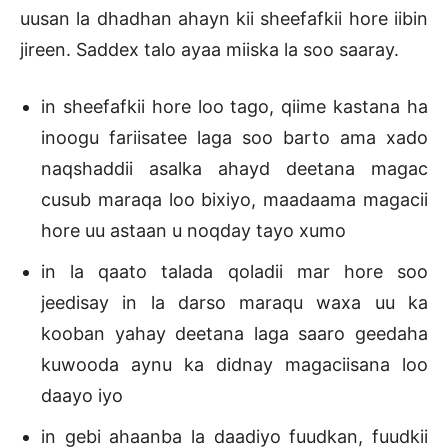
uusan la dhadhan ahayn kii sheefafkii hore iibin
jireen. Saddex talo ayaa miiska la soo saaray.
in sheefafkii hore loo tago, qiime kastana ha
inoogu fariisatee laga soo barto ama xado
naqshaddii asalka ahayd deetana magac
cusub maraqa loo bixiyo, maadaama magacii
hore uu astaan u noqday tayo xumo
in la qaato talada qoladii mar hore soo
jeedisay in la darso maraqu waxa uu ka
kooban yahay deetana laga saaro geedaha
kuwooda aynu ka didnay magaciisana loo
daayo iyo
in gebi ahaanba la daadiyo fuudkan, fuudkii