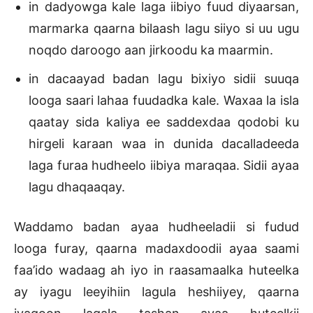
in dadyowga kale laga iibiyo fuud diyaarsan,
marmarka qaarna bilaash lagu siiyo si uu ugu
noqdo daroogo aan jirkoodu ka maarmin.
in dacaayad badan lagu bixiyo sidii suuqa
looga saari lahaa fuudadka kale. Waxaa la isla
qaatay sida kaliya ee saddexdaa qodobi ku
hirgeli karaan waa in dunida dacalladeeda
laga furaa hudheelo iibiya maraqaa. Sidii ayaa
lagu dhaqaaqay.
Waddamo badan ayaa hudheeladii si fudud
looga furay, qaarna madaxdoodii ayaa saami
faa’ido wadaag ah iyo in raasamaalka huteelka
ay iyagu leeyihiin lagula heshiiyey, qaarna