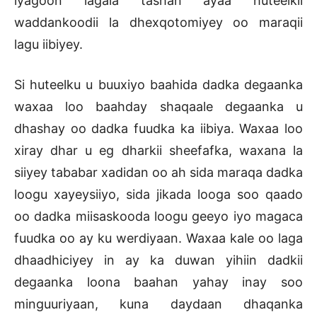
iyagoon lagala tashan ayaa huteelkii
waddankoodii la dhexqotomiyey oo maraqii
lagu iibiyey.
Si huteelku u buuxiyo baahida dadka degaanka
waxaa loo baahday shaqaale degaanka u
dhashay oo dadka fuudka ka iibiya. Waxaa loo
xiray dhar u eg dharkii sheefafka, waxana la
siiyey tababar xadidan oo ah sida maraqa dadka
loogu xayeysiiyo, sida jikada looga soo qaado
oo dadka miisaskooda loogu geeyo iyo magaca
fuudka oo ay ku werdiyaan. Waxaa kale oo laga
dhaadhiciyey in ay ka duwan yihiin dadkii
degaanka loona baahan yahay inay soo
minguuriyaan, kuna daydaan dhaqanka