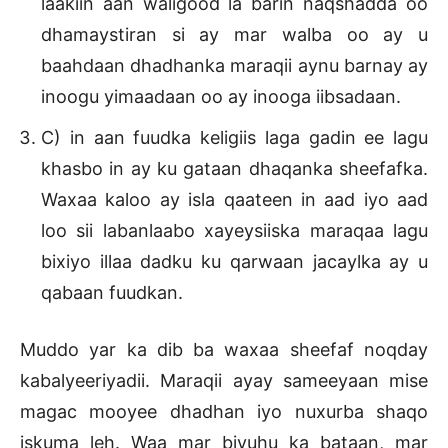
laakiin aan waligood la barin naqshadda oo
dhamaystiran si ay mar walba oo ay u
baahdaan dhadhanka maraqii aynu barnay ay
inoogu yimaadaan oo ay inooga iibsadaan.
C) in aan fuudka keligiis laga gadin ee lagu
khasbo in ay ku gataan dhaqanka sheefafka.
Waxaa kaloo ay isla qaateen in aad iyo aad
loo sii labanlaabo xayeysiiska maraqaa lagu
bixiyo illaa dadku ku qarwaan jacaylka ay u
qabaan fuudkan.
Muddo yar ka dib ba waxaa sheefaf noqday
kabalyeeriyadii. Maraqii ayay sameeyaan mise
magac mooyee dhadhan iyo nuxurba shaqo
iskuma leh. Waa mar biyuhu ka bataan, mar