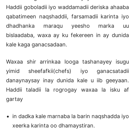
Haddii goboladii iyo waddamadii deriska ahaaba
qabatimeen naqshaddii, farsamadii karinta iyo
dhadhanka maraqu yeesho marka uu
bislaadaba, waxa ay ku fekereen in ay dunida
kale kaga ganacsadaan.
Waxaa shir arrinkaa looga tashanayey isugu
yimid sheefafkii(chefs) iyo ganacsatadii
danaynaysay inay dunida kale u iib geeyaan.
Haddii taladii la rogrogay waxaa la isku af
gartay
in dadka kale marnaba la barin naqshadda iyo
xeerka karinta oo dhamaystiran.