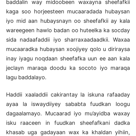
baddalin way midoobeen waxayna sheefafkii
kaga soo horjeesteen mucaaradada hubaysan
iyo mid aan hubaysnayn oo sheefafkii ay kala
wareegeen hawlo badan oo huteelka ka socday
sida nadaafaddii iyo sharraxaadaadkii. Waxaa
mucaaradka hubaysan xoojiyey qolo u diriraysa
inay iyagu noqdaan sheefafka uun ee aan kala
jeclayn maraqa doodu ka socoto iyo maraqa
lagu baddalayo.
Haddii xaaladdii cakirantay la iskuna rafaaday
ayaa la iswaydiiyey sababta fuudkan loogu
dagaalamayo. Mucaarad iyo mu’ayidba waxay
isku raaceen in fuudkan sheefafkani dadka
khasab uga gadayaan wax ka khaldan yihiin,