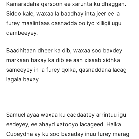
Kamaradaha qarsoon ee xarunta ku dhaggan.
Sidoo kale, waxaa la baadhay inta jeer ee la
furey maalintaas qasnadda oo iyo xilligii ugu
dambeeyey.
Baadhitaan dheer ka dib, waxaa soo baxdey
markaan baxay ka dib ee aan xisaab xidhka
sameeyey in la furey qolka, qasnaddana lacag
lagala baxay.
Samuel ayaa waxaa ku caddaatey arrintuu igu
eedeyey, ee ahayd xatooyo lacageed. Halka
Cubeydna ay ku soo baxaday inuu furey marag