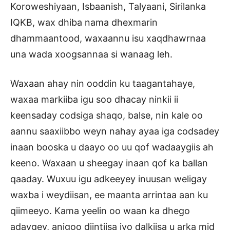
Koroweshiyaan, Isbaanish, Talyaani, Sirilanka
IQKB, wax dhiba nama dhexmarin
dhammaantood, waxaannu isu xaqdhawrnaa
una wada xoogsannaa si wanaag leh.
Waxaan ahay nin ooddin ku taagantahaye,
waxaa markiiba igu soo dhacay ninkii ii
keensaday codsiga shaqo, balse, nin kale oo
aannu saaxiibbo weyn nahay ayaa iga codsadey
inaan booska u daayo oo uu qof wadaaygiis ah
keeno. Waxaan u sheegay inaan qof ka ballan
qaaday. Wuxuu igu adkeeyey inuusan weligay
waxba i weydiisan, ee maanta arrintaa aan ku
qiimeeyo. Kama yeelin oo waan ka dhego
adaygey, anigoo diintiisa iyo dalkiisa u arka mid