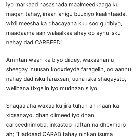
iyo markaad nasashada maalmeedkaaga ku
maqan tahay, inaan anigu buuxiyo kaalintaada,
wixii meesha ka dhacayana kuu soo gudbiyo,
maadaama aan walaalkaa ahay oo aynu isku
nahay dad CARBEED”.
Arrintan waan ka biyo diidey, waxaanan u
sheegay inuusan kooxdeyda faragelin, oo aannu
nahay dad isku faraxsan, uuna iska shaqaysto,
welibana tixgelin iyo mudnaan siiyo.
Shaqaalaha waxaa ku jira tuhun ah inaan ka
xigsanayo, dhan diimeed iyo dhan
carbeednimoba, inkastoo kaftan na dhexmaro
ah; “Haddaad CARAB tahay ninkan isuma