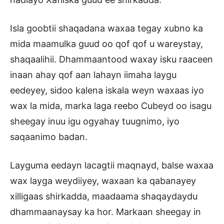
Isla goobtii shaqadana waxaa tegay xubno ka
mida maamulka guud oo qof qof u wareystay,
shaqaalihii. Dhammaantood waxay isku raaceen
inaan ahay qof aan lahayn iimaha laygu
eedeyey, sidoo kalena iskala weyn waxaas iyo
wax la mida, marka laga reebo Cubeyd oo isagu
sheegay inuu igu ogyahay tuugnimo, iyo
saqaanimo badan.
Layguma eedayn lacagtii maqnayd, balse waxaa
wax layga weydiiyey, waxaan ka qabanayey
xilligaas shirkadda, maadaama shaqaydaydu
dhammaanaysay ka hor. Markaan sheegay in