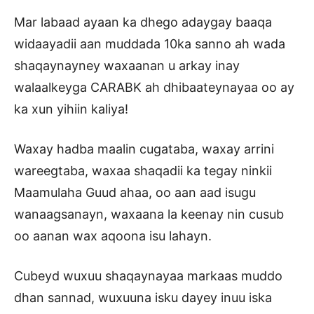
Mar labaad ayaan ka dhego adaygay baaqa
widaayadii aan muddada 10ka sanno ah wada
shaqaynayney waxaanan u arkay inay
walaalkeyga CARABK ah dhibaateynayaa oo ay
ka xun yihiin kaliya!
Waxay hadba maalin cugataba, waxay arrini
wareegtaba, waxaa shaqadii ka tegay ninkii
Maamulaha Guud ahaa, oo aan aad isugu
wanaagsanayn, waxaana la keenay nin cusub
oo aanan wax aqoona isu lahayn.
Cubeyd wuxuu shaqaynayaa markaas muddo
dhan sannad, wuxuuna isku dayey inuu iska