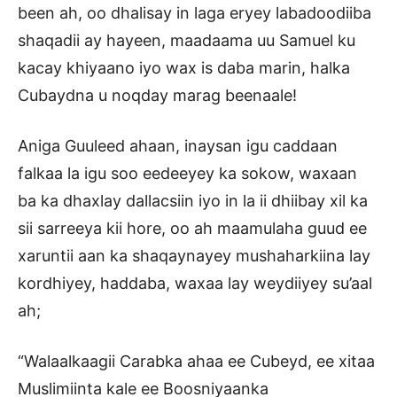
been ah, oo dhalisay in laga eryey labadoodiiba
shaqadii ay hayeen, maadaama uu Samuel ku
kacay khiyaano iyo wax is daba marin, halka
Cubaydna u noqday marag beenaale!
Aniga Guuleed ahaan, inaysan igu caddaan
falkaa la igu soo eedeeyey ka sokow, waxaan
ba ka dhaxlay dallacsiin iyo in la ii dhiibay xil ka
sii sarreeya kii hore, oo ah maamulaha guud ee
xaruntii aan ka shaqaynayey mushaharkiina lay
kordhiyey, haddaba, waxaa lay weydiiyey su’aal
ah;
“Walaalkaagii Carabka ahaa ee Cubeyd, ee xitaa
Muslimiinta kale ee Boosniyaanka