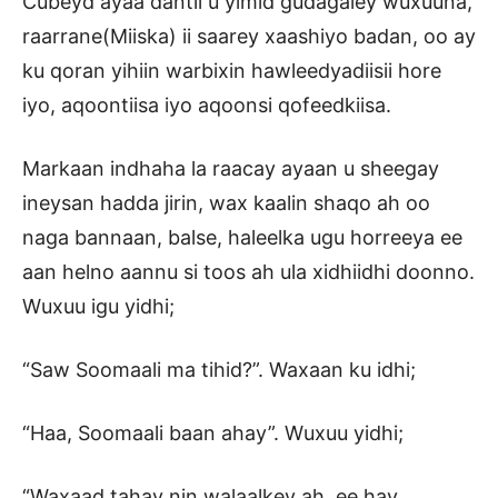
Cubeyd ayaa dantii u yimid gudagaley wuxuuna,
raarrane(Miiska) ii saarey xaashiyo badan, oo ay
ku qoran yihiin warbixin hawleedyadiisii hore
iyo, aqoontiisa iyo aqoonsi qofeedkiisa.
Markaan indhaha la raacay ayaan u sheegay
ineysan hadda jirin, wax kaalin shaqo ah oo
naga bannaan, balse, haleelka ugu horreeya ee
aan helno aannu si toos ah ula xidhiidhi doonno.
Wuxuu igu yidhi;
“Saw Soomaali ma tihid?”. Waxaan ku idhi;
“Haa, Soomaali baan ahay”. Wuxuu yidhi;
“Waxaad tahay nin walaalkey ah, ee hay