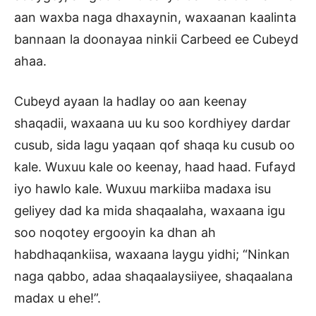
aan waxba naga dhaxaynin, waxaanan kaalinta
bannaan la doonayaa ninkii Carbeed ee Cubeyd
ahaa.
Cubeyd ayaan la hadlay oo aan keenay
shaqadii, waxaana uu ku soo kordhiyey dardar
cusub, sida lagu yaqaan qof shaqa ku cusub oo
kale. Wuxuu kale oo keenay, haad haad. Fufayd
iyo hawlo kale. Wuxuu markiiba madaxa isu
geliyey dad ka mida shaqaalaha, waxaana igu
soo noqotey ergooyin ka dhan ah
habdhaqankiisa, waxaana laygu yidhi; “Ninkan
naga qabbo, adaa shaqaalaysiiyee, shaqaalana
madax u ehe!”.