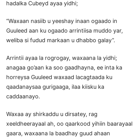
hadalka Cubeyd ayaa yidhi;
“Waxaan nasiib u yeeshay inaan ogaado in
Guuleed aan ku ogaado arrintiisa muddo yar,
weliba si fudud markaan u dhabbo galay”.
Arrintii ayaa la rogrogay, waxaana la yidhi;
anagaa go’aan ka soo gaadhayna, ee inta ka
horreysa Guuleed waxaad lacagtaada ku
qaadanaysaa gurigaaga, ilaa kiisku ka
caddaanayo.
Waxaa ay shirkaddu u dirsatey, rag
xeeldheerayaal ah, oo qaarkood yihiin baarayaal
gaara, waxaana la baadhay guud ahaan