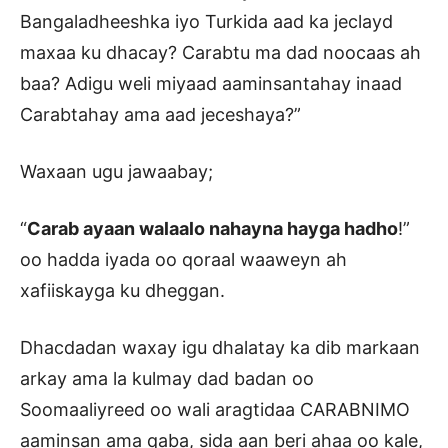
Bangaladheeshka iyo Turkida aad ka jeclayd
maxaa ku dhacay? Carabtu ma dad noocaas ah
baa? Adigu weli miyaad aaminsantahay inaad
Carabtahay ama aad jeceshaya?”
Waxaan ugu jawaabay;
“
Carab ayaan walaalo nahayna hayga hadho
!”
oo hadda iyada oo qoraal waaweyn ah
xafiiskayga ku dheggan.
Dhacdadan waxay igu dhalatay ka dib markaan
arkay ama la kulmay dad badan oo
Soomaaliyreed oo wali aragtidaa CARABNIMO
aaminsan ama qaba, sida aan beri ahaa oo kale,