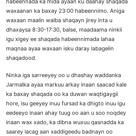
habeennada ka mida ayaan ku daahay shaqada
waxaanan ka baxay 23:00 habeennimo. Aniga
waxaan maalin walba shaqayn jirey inta u
dhaxaysa 8:30-17:30, balse, maadaama ninkii
igu xigey ee shaqada habeennimada lahaa
maqnaa ayaa waxaan isku daray labagelin
shaqadood.
Ninka iga sarreeyey oo u dhashay waddanka
Jarmalka ayaa markuu arkay inaan saacad kale
ka baxay shaqada oo ka duwan waqtigaygii
hore, isu geeyey inuu fursad ka dhigto inuu igu
eedeeyo inaan ahay tuug oo aan u soo noqdey
inaan wax xado, ka dibna wuxuu qasnadda ka
saarey lacag aan xaddigeedu badnayn oo