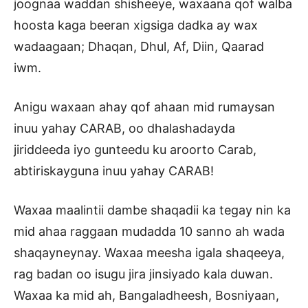
joognaa waddan shisheeye, waxaana qof walba
hoosta kaga beeran xigsiga dadka ay wax
wadaagaan; Dhaqan, Dhul, Af, Diin, Qaarad
iwm.
Anigu waxaan ahay qof ahaan mid rumaysan
inuu yahay CARAB, oo dhalashadayda
jiriddeeda iyo gunteedu ku aroorto Carab,
abtiriskayguna inuu yahay CARAB!
Waxaa maalintii dambe shaqadii ka tegay nin ka
mid ahaa raggaan mudadda 10 sanno ah wada
shaqayneynay. Waxaa meesha igala shaqeeya,
rag badan oo isugu jira jinsiyado kala duwan.
Waxaa ka mid ah, Bangaladheesh, Bosniyaan,