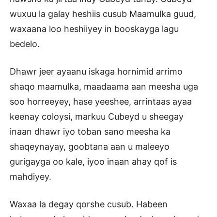
wuxuu la galay heshiis cusub Maamulka guud,
waxaana loo heshiiyey in booskayga lagu
bedelo.
Dhawr jeer ayaanu iskaga hornimid arrimo
shaqo maamulka, maadaama aan meesha uga
soo horreeyey, hase yeeshee, arrintaas ayaa
keenay coloysi, markuu Cubeyd u sheegay
inaan dhawr iyo toban sano meesha ka
shaqeynayay, goobtana aan u maleeyo
gurigayga oo kale, iyoo inaan ahay qof is
mahdiyey.
Waxaa la degay qorshe cusub. Habeen