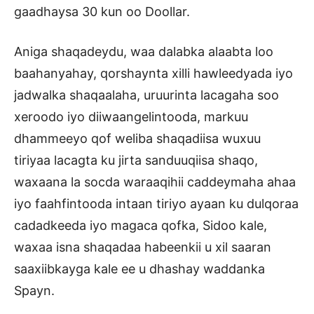
gaadhaysa 30 kun oo Doollar.
Aniga shaqadeydu, waa dalabka alaabta loo
baahanyahay, qorshaynta xilli hawleedyada iyo
jadwalka shaqaalaha, uruurinta lacagaha soo
xeroodo iyo diiwaangelintooda, markuu
dhammeeyo qof weliba shaqadiisa wuxuu
tiriyaa lacagta ku jirta sanduuqiisa shaqo,
waxaana la socda waraaqihii caddeymaha ahaa
iyo faahfintooda intaan tiriyo ayaan ku dulqoraa
cadadkeeda iyo magaca qofka, Sidoo kale,
waxaa isna shaqadaa habeenkii u xil saaran
saaxiibkayga kale ee u dhashay waddanka
Spayn.