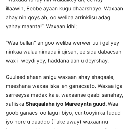
illaawin, Eebbe ayaan kugu dhaarshaye. Waxaan
ahay nin qoys ah, oo weliba arrinkiisu adag
yahay maanta!”. Waxaan idhi;
“Waa ballan” anigoo weliba werwer uu i geliyey
ninkaa walaalnimada ii qirsan, ee sida dabacsan
wax ii weydiiyey, haddana aan u deyrshay.
Guuleed ahaan anigu waxaan ahay shaqaale,
meeshana waxaa iska leh ganacsato. Waxaa iga
sarreeysa madax kale, waxaanse qaabilsanahay,
xafiiska
Shaqaalaha iyo Mareeynta guud.
Waa
goob ganacsi oo lagu iibiyo, cuntooyinka fudud
iyo hore u qaaddo (Take away) waxaannu