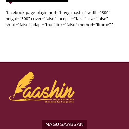
[facebook-page-plugin href="hoygalaashin" width="300"
height="300" cover="false" facepile="false" cta="false"
small="false" adapt="true" link="false" method="iframe" ]
NAGU SAABSAN