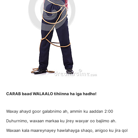
CARAB baad WALAALO tihiinna ha iga hadho!
Waxay ahayd goor galabnimo ah, ammin ku aaddan 2:00
Duhurnimo, waxaan markaa ku jirey waxyar oo bajiimo ah.
Waxaan kala maareynayey hawlahayga shaqo, anigoo ku jira qol