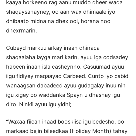
kaaya horkeeno rag aanu muddo dheer wada
shaqaysanayney, oo aan wax dhimaale iyo
dhibaato midna na dhex ool, horana noo
dhexrmarin.
Cubeyd markuu arkay inaan dhinaca
shaqaalaha layga mari karin, ayuu iga codsadey
habeen inaan isla casheynno. Casuumad ayuu
iigu fidiyey maqaayad Carbeed. Cunto iyo cabid
wanaagsan dabadeed ayuu gudagalay inuu nin
igu xigey oo waddanka Spayn u dhashay igu
diro. Ninkii ayuu igu yidhi;
“Waxaa fiican inaad booskiisa igu bedesho, oo
markaad bejin bileedkaa (Holiday Month) tahay