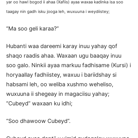
yar oo hawl bogod ii ahaa (Xafiis) ayaa waxaa kadinka isa soo
taagay nin gadh isku jooga leh, wuxuuna i weydiistey;
“Ma soo geli karaa?”
Hubanti waa dareemi karay inuu yahay qof
shaqo raadis ahaa. Waxaan ugu baaqay inuu
soo galo. Ninkii ayaa markuu fadhisame (Kursi) i
horyaallay fadhiistey, waxuu i bariidshay si
habsami leh, oo weliba xushmo weheliso,
wuxuuna ii shegeay in magaciisu yahay;
“Cubeyd” waxaan ku idhi;
“Soo dhawoow Cubeyd”.