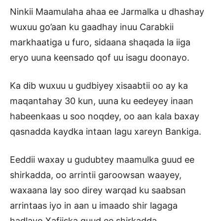
Ninkii Maamulaha ahaa ee Jarmalka u dhashay
wuxuu go’aan ku gaadhay inuu Carabkii
markhaatiga u furo, sidaana shaqada la iiga
eryo uuna keensado qof uu isagu doonayo.
Ka dib wuxuu u gudbiyey xisaabtii oo ay ka
maqantahay 30 kun, uuna ku eedeyey inaan
habeenkaas u soo noqdey, oo aan kala baxay
qasnadda kaydka intaan lagu xareyn Bankiga.
Eeddii waxay u gudubtey maamulka guud ee
shirkadda, oo arrintii garoowsan waayey,
waxaana lay soo direy warqad ku saabsan
arrintaas iyo in aan u imaado shir lagaga
hadlayo Xafiiska guud ee shirkadda.