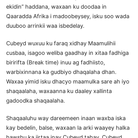
ekidin” haddana, waxaan ku doodaa in
Qaaradda Afrika i madoobeysey, isku soo wada
duuboo arrinkii waa isbedelay.
Cubeyd wuxuu ku faraq xidhay Maamulihii
cusbaa, isagoo weliba gaadhay in xitaa fadhiga
biririfta (Break time) inuu ag fadhiisto,
warbixinnana ka gudbiyo dhaqalaha dhan.
Waxaa yimid isku dhacyo maamulka sare ah iyo
shaqaalaha, waxaanna ku daaley xallinta
gadoodka shaqaalaha.
Shaqaaluhu way dareemeen inaan waxba iska
kay bedelin, balse, waxaan la arki waayey halka
hawshu ka jirtaa inay Cubeyd tahay. Cubeyd