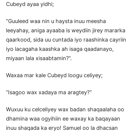
Cubeyd ayaa yidhi;
“Guuleed waa nin u haysta inuu meesha
leeyahay, aniga ayaaba is weydiin jirey mararka
qaarkood, sida uu cuntada iyo raashinka cayriin
iyo lacagaha kaashka ah isaga qaadanayo,
miyaan lala xisaabtamin?”.
Waxaa mar kale Cubeyd loogu celiyey;
“Isagoo wax xadaya ma aragtey?”
Wuxuu ku celceliyey wax badan shaqaalaha oo
dhamina waa ogyihiin ee waxay ka baqayaan
inuu shaqada ka eryo! Samuel oo la dhacsan