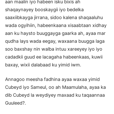
aan maalin iyo habeen isku bixis ah
shaqaynayey booskaygii iyo bedelka
saaxiibkayga jirrana, sidoo kalena shaqaaluhu
wada ogyihiin, habeenkaana xisaabtaan xidhay
aan ku haysto buuggayga gaarka ah, ayaa mar
qudha lays wada eegay, waxaana buugga laga
soo baxshay nin walba intuu xareeyey iyo iyo
cadadkii guud ee lacagaha habeenkaas, kuwii
baxay, wixii dalabaad ku yimid iwm.
Annagoo meesha fadhina ayaa waxaa yimid
Cubeyd iyo Sameul, oo ah Maamulaha, ayaa ka
dib Cubeyd la weydiyey maxaad ku taqaannaa
Guuleed?.