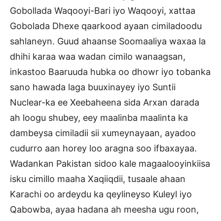
Gobollada Waqooyi-Bari iyo Waqooyi, xattaa
Gobolada Dhexe qaarkood ayaan cimiladoodu
sahlaneyn. Guud ahaanse Soomaaliya waxaa la
dhihi karaa waa wadan cimilo wanaagsan,
inkastoo Baaruuda hubka oo dhowr iyo tobanka
sano hawada laga buuxinayey iyo Suntii
Nuclear-ka ee Xeebaheena sida Arxan darada
ah loogu shubey, eey maalinba maalinta ka
dambeysa cimiladii sii xumeynayaan, ayadoo
cudurro aan horey loo aragna soo ifbaxayaa.
Wadankan Pakistan sidoo kale magaalooyinkiisa
isku cimillo maaha Xaqiiqdii, tusaale ahaan
Karachi oo ardeydu ka qeylineyso Kuleyl iyo
Qabowba, ayaa hadana ah meesha ugu roon,