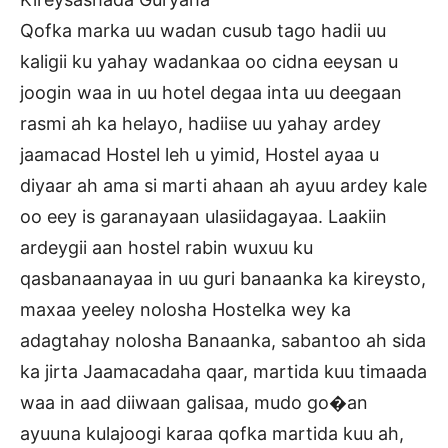
Qofka marka uu wadan cusub tago hadii uu
kaligii ku yahay wadankaa oo cidna eeysan u
joogin waa in uu hotel degaa inta uu deegaan
rasmi ah ka helayo, hadiise uu yahay ardey
jaamacad Hostel leh u yimid, Hostel ayaa u
diyaar ah ama si marti ahaan ah ayuu ardey kale
oo eey is garanayaan ulasiidagayaa. Laakiin
ardeygii aan hostel rabin wuxuu ku
qasbanaanayaa in uu guri banaanka ka kireysto,
maxaa yeeley nolosha Hostelka wey ka
adagtahay nolosha Banaanka, sabantoo ah sida
ka jirta Jaamacadaha qaar, martida kuu timaada
waa in aad diiwaan galisaa, mudo go�an
ayuuna kulajoogi karaa qofka martida kuu ah,