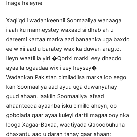
Inaga haleyne
Xaqiiqdii wadankeennii Soomaaliya wanaaga
ilaah ku manneystey waxaad si dhab ah u
dareemi kartaa marka aad banaanka uga baxdo
ee wixii aad u baratey wax ka duwan aragto.
Ileyn waatii la yiri �Qorixi markii eey dhacdo
ayaa la ogaadaa wixii eey heysey�
Wadankan Pakistan cimiladiisa marka loo eego
kan Soomaaliya aad ayuu uga duwanyahay
guud ahaan, laakiin Soomaaliya lafsad
ahaanteeda ayaanba isku cimillo aheyn, oo
gobolada qaar ayaa kuleyl dartii magaalooyinka
looga Xagaa-Baxaa, waqtiyada Qaboobuhuna
dhaxantu aad u daran tahay gaar ahaan: