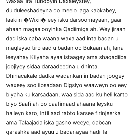
Waxaa jira Tubooyin Daxaleystey,
dulduleeshadeyna oo meelo laga kabkabey,
laakiin �Wixii� eey isku darsoomayaan, gaar
ahaan magaalooyinka Qadiimiga ah. Wey jiraan
dad iska caba waana waxa aad inta badan u
maqleyso tiro aad u badan oo Bukaan ah, lana
leeyahay Kilyaha ayaa istaagey ama shaqadiiba
joojiyey sidaa daraadeedna u dhinta.
Dhinacakale dadka wadankan in badan joogey
waxeey soo iibsadaan Digsiyo waaweyn oo eey
biyaha ku karsadaan, waa sida aad ku heli karto
biyo Saafi ah oo caafimaad ahaana leysku
halleyn karo, intii aad rabto karsee firinjeerka
ama Talaajada iska gasho weeye, dabcan
qarashka aad ayuu u badanayaa hadii la