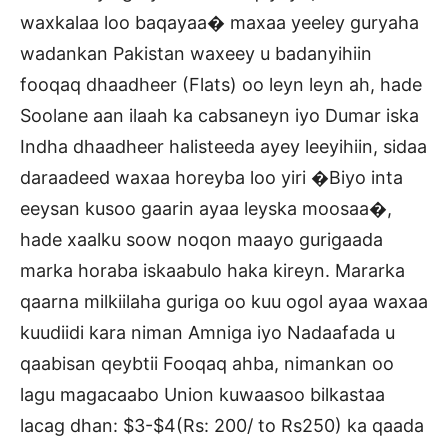
waxkalaa loo baqayaa� maxaa yeeley guryaha
wadankan Pakistan waxeey u badanyihiin
fooqaq dhaadheer (Flats) oo leyn leyn ah, hade
Soolane aan ilaah ka cabsaneyn iyo Dumar iska
Indha dhaadheer halisteeda ayey leeyihiin, sidaa
daraadeed waxaa horeyba loo yiri �Biyo inta
eeysan kusoo gaarin ayaa leyska moosaa�,
hade xaalku soow noqon maayo gurigaada
marka horaba iskaabulo haka kireyn. Mararka
qaarna milkiilaha guriga oo kuu ogol ayaa waxaa
kuudiidi kara niman Amniga iyo Nadaafada u
qaabisan qeybtii Fooqaq ahba, nimankan oo
lagu magacaabo Union kuwaasoo bilkastaa
lacag dhan: $3-$4(Rs: 200/ to Rs250) ka qaada