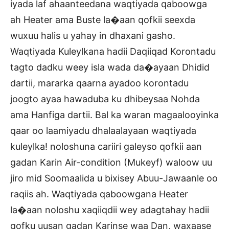
iyada laf ahaanteedana waqtiyada qaboowga
ah Heater ama Buste la�aan qofkii seexda
wuxuu halis u yahay in dhaxani gasho.
Waqtiyada Kuleylkana hadii Daqiiqad Korontadu
tagto dadku weey isla wada da�ayaan Dhidid
dartii, mararka qaarna ayadoo korontadu
joogto ayaa hawaduba ku dhibeysaa Nohda
ama Hanfiga dartii. Bal ka waran magaalooyinka
qaar oo laamiyadu dhalaalayaan waqtiyada
kuleylka! noloshuna cariiri galeyso qofkii aan
gadan Karin Air-condition (Mukeyf) waloow uu
jiro mid Soomaalida u bixisey Abuu-Jawaanle oo
raqiis ah. Waqtiyada qaboowgana Heater
la�aan noloshu xaqiiqdii wey adagtahay hadii
qofku uusan gadan Karinse waa Dan, waxaase