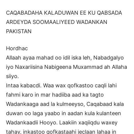
CAQABADAHA KALADUWAN EE KU QABSADA
ARDEYDA SOOMAALIYEED WADANKAN
PAKISTAN
Hordhac
Allaah ayaa mahad oo idil iska leh, Nabadgalyo
iyo Naxariisina Nabigeena Muxammad ah Allaha
siiyo.
Intaa kabacdi. Waa wax qofkastoo caqli lahi
fahmi karo in mar hadiiba aad ka tagto
Wadankaaga aad la kulmeeyso, Caqabaad kala
duwan oo laga yaabo in aadan kula kulanteen
Wadankaadii Hooyo. Laakiin xaqiiqdu waxey
tahay, inkastoo qofkastaahi jeclaan lahaa in