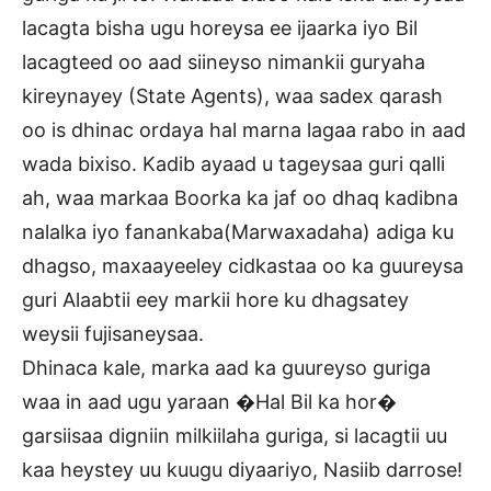
lacagta bisha ugu horeysa ee ijaarka iyo Bil
lacagteed oo aad siineyso nimankii guryaha
kireynayey (State Agents), waa sadex qarash
oo is dhinac ordaya hal marna lagaa rabo in aad
wada bixiso. Kadib ayaad u tageysaa guri qalli
ah, waa markaa Boorka ka jaf oo dhaq kadibna
nalalka iyo fanankaba(Marwaxadaha) adiga ku
dhagso, maxaayeeley cidkastaa oo ka guureysa
guri Alaabtii eey markii hore ku dhagsatey
weysii fujisaneysaa.
Dhinaca kale, marka aad ka guureyso guriga
waa in aad ugu yaraan �Hal Bil ka hor�
garsiisaa digniin milkiilaha guriga, si lacagtii uu
kaa heystey uu kuugu diyaariyo, Nasiib darrose!