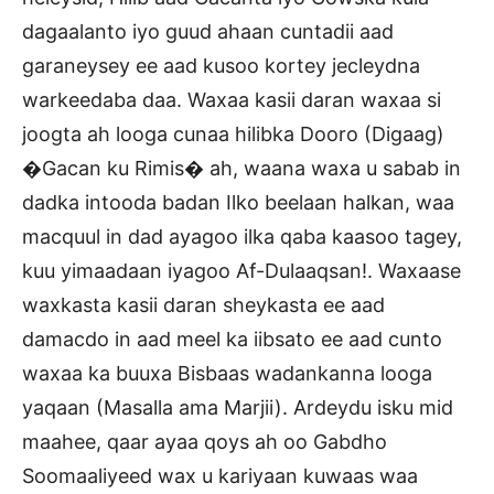
dagaalanto iyo guud ahaan cuntadii aad
garaneysey ee aad kusoo kortey jecleydna
warkeedaba daa. Waxaa kasii daran waxaa si
joogta ah looga cunaa hilibka Dooro (Digaag)
�Gacan ku Rimis� ah, waana waxa u sabab in
dadka intooda badan Ilko beelaan halkan, waa
macquul in dad ayagoo ilka qaba kaasoo tagey,
kuu yimaadaan iyagoo Af-Dulaaqsan!. Waxaase
waxkasta kasii daran sheykasta ee aad
damacdo in aad meel ka iibsato ee aad cunto
waxaa ka buuxa Bisbaas wadankanna looga
yaqaan (Masalla ama Marjii). Ardeydu isku mid
maahee, qaar ayaa qoys ah oo Gabdho
Soomaaliyeed wax u kariyaan kuwaas waa