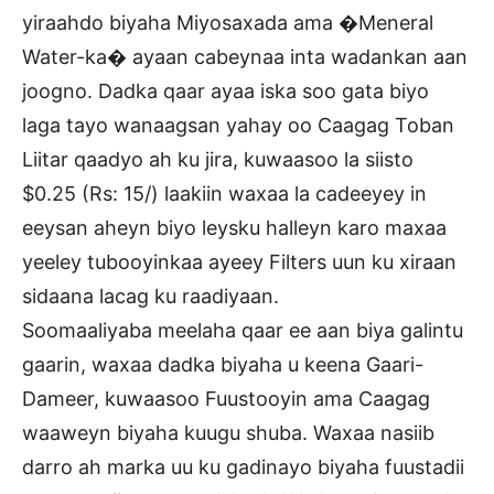
yiraahdo biyaha Miyosaxada ama �Meneral
Water-ka� ayaan cabeynaa inta wadankan aan
joogno. Dadka qaar ayaa iska soo gata biyo
laga tayo wanaagsan yahay oo Caagag Toban
Liitar qaadyo ah ku jira, kuwaasoo la siisto
$0.25 (Rs: 15/) laakiin waxaa la cadeeyey in
eeysan aheyn biyo leysku halleyn karo maxaa
yeeley tubooyinkaa ayeey Filters uun ku xiraan
sidaana lacag ku raadiyaan.
Soomaaliyaba meelaha qaar ee aan biya galintu
gaarin, waxaa dadka biyaha u keena Gaari-
Dameer, kuwaasoo Fuustooyin ama Caagag
waaweyn biyaha kuugu shuba. Waxaa nasiib
darro ah marka uu ku gadinayo biyaha fuustadii