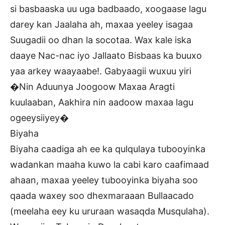
si basbaaska uu uga badbaado, xoogaase lagu
darey kan Jaalaha ah, maxaa yeeley isagaa
Suugadii oo dhan la socotaa. Wax kale iska
daaye Nac-nac iyo Jallaato Bisbaas ka buuxo
yaa arkey waayaabe!. Gabyaagii wuxuu yiri
�Nin Aduunya Joogoow Maxaa Aragti
kuulaaban, Aakhira nin aadoow maxaa lagu
ogeeysiiyey�
Biyaha
Biyaha caadiga ah ee ka qulqulaya tubooyinka
wadankan maaha kuwo la cabi karo caafimaad
ahaan, maxaa yeeley tubooyinka biyaha soo
qaada waxey soo dhexmaraaan Bullaacado
(meelaha eey ku ururaan wasaqda Musqulaha).