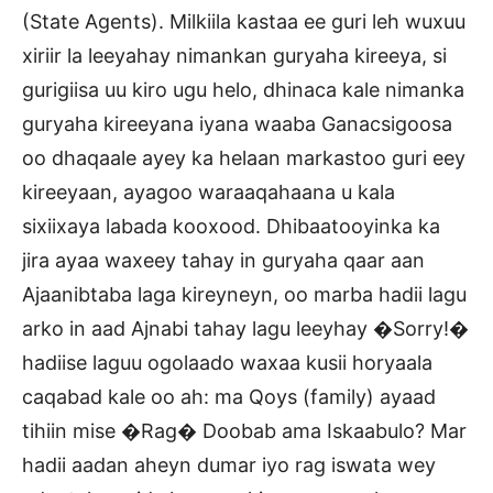
(State Agents). Milkiila kastaa ee guri leh wuxuu
xiriir la leeyahay nimankan guryaha kireeya, si
gurigiisa uu kiro ugu helo, dhinaca kale nimanka
guryaha kireeyana iyana waaba Ganacsigoosa
oo dhaqaale ayey ka helaan markastoo guri eey
kireeyaan, ayagoo waraaqahaana u kala
sixiixaya labada kooxood. Dhibaatooyinka ka
jira ayaa waxeey tahay in guryaha qaar aan
Ajaanibtaba laga kireyneyn, oo marba hadii lagu
arko in aad Ajnabi tahay lagu leeyhay �Sorry!�
hadiise laguu ogolaado waxaa kusii horyaala
caqabad kale oo ah: ma Qoys (family) ayaad
tihiin mise �Rag� Doobab ama Iskaabulo? Mar
hadii aadan aheyn dumar iyo rag iswata wey