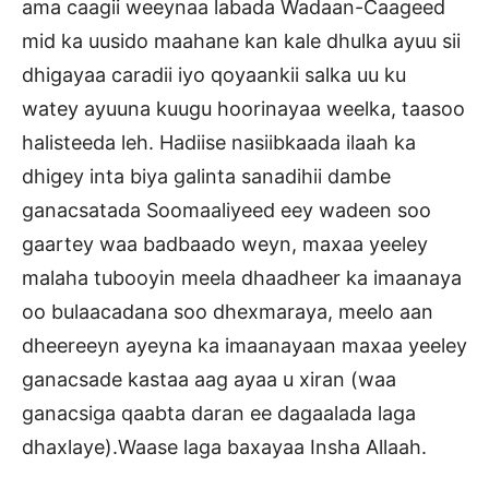
ama caagii weeynaa labada Wadaan-Caageed
mid ka uusido maahane kan kale dhulka ayuu sii
dhigayaa caradii iyo qoyaankii salka uu ku
watey ayuuna kuugu hoorinayaa weelka, taasoo
halisteeda leh. Hadiise nasiibkaada ilaah ka
dhigey inta biya galinta sanadihii dambe
ganacsatada Soomaaliyeed eey wadeen soo
gaartey waa badbaado weyn, maxaa yeeley
malaha tubooyin meela dhaadheer ka imaanaya
oo bulaacadana soo dhexmaraya, meelo aan
dheereeyn ayeyna ka imaanayaan maxaa yeeley
ganacsade kastaa aag ayaa u xiran (waa
ganacsiga qaabta daran ee dagaalada laga
dhaxlaye).Waase laga baxayaa Insha Allaah.