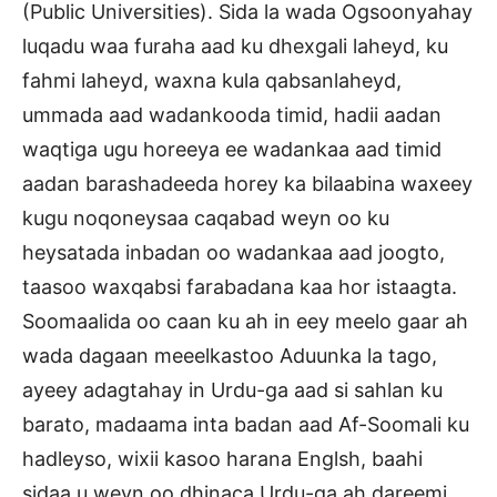
(Public Universities). Sida la wada Ogsoonyahay
luqadu waa furaha aad ku dhexgali laheyd, ku
fahmi laheyd, waxna kula qabsanlaheyd,
ummada aad wadankooda timid, hadii aadan
waqtiga ugu horeeya ee wadankaa aad timid
aadan barashadeeda horey ka bilaabina waxeey
kugu noqoneysaa caqabad weyn oo ku
heysatada inbadan oo wadankaa aad joogto,
taasoo waxqabsi farabadana kaa hor istaagta.
Soomaalida oo caan ku ah in eey meelo gaar ah
wada dagaan meeelkastoo Aduunka la tago,
ayeey adagtahay in Urdu-ga aad si sahlan ku
barato, madaama inta badan aad Af-Soomali ku
hadleyso, wixii kasoo harana Englsh, baahi
sidaa u weyn oo dhinaca Urdu-ga ah dareemi