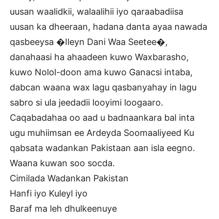
uusan waalidkii, walaalihii iyo qaraabadiisa
uusan ka dheeraan, hadana danta ayaa nawada
qasbeeysa �Ileyn Dani Waa Seetee�,
danahaasi ha ahaadeen kuwo Waxbarasho,
kuwo Nolol-doon ama kuwo Ganacsi intaba,
dabcan waana wax lagu qasbanyahay in lagu
sabro si ula jeedadii looyimi loogaaro.
Caqabadahaa oo aad u badnaankara bal inta
ugu muhiimsan ee Ardeyda Soomaaliyeed Ku
qabsata wadankan Pakistaan aan isla eegno.
Waana kuwan soo socda.
Cimilada Wadankan Pakistan
Hanfi iyo Kuleyl iyo
Baraf ma leh dhulkeenuye