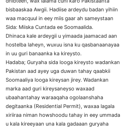
dhibteen, wax lalama cuni karo Pakistaanta
bisbaaskaa Awgii. Hadiise ardeydu badan yihiin
waa macquul in eey miis gaar ah sameystaan
Sida: Miiska Cuntada ee Soomaalida.
Dhinaca kale ardeygii u yimaada jaamacad aan
hostelba laheyn, wuxuu isna ku qasbanaanayaa
in uu guri banaanka ka kireysto.
Hadaba; Guryaha sida looga kireysto wadankan
Pakistan aad ayey uga duwan tahay qaabkii
Soomaaliya looga kireysan jirey. Wadankan
marka aad guri kireysaneyso waxaad
ubaahantahay waraaqaha ogolaanshaha
degitaanka (Residential Permit), waxaa lagala
xiriiraa niman howshoodu tahay in eey ummada
u kala kireeyaan una kala gadaaan guryaha