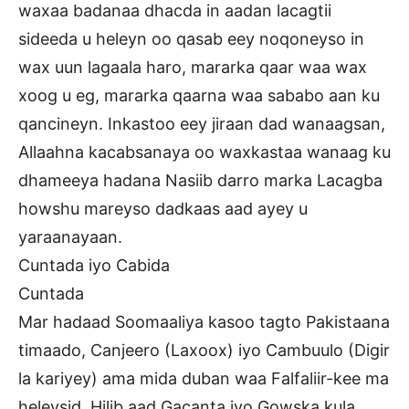
waxaa badanaa dhacda in aadan lacagtii
sideeda u heleyn oo qasab eey noqoneyso in
wax uun lagaala haro, mararka qaar waa wax
xoog u eg, mararka qaarna waa sababo aan ku
qancineyn. Inkastoo eey jiraan dad wanaagsan,
Allaahna kacabsanaya oo waxkastaa wanaag ku
dhameeya hadana Nasiib darro marka Lacagba
howshu mareyso dadkaas aad ayey u
yaraanayaan.
Cuntada iyo Cabida
Cuntada
Mar hadaad Soomaaliya kasoo tagto Pakistaana
timaado, Canjeero (Laxoox) iyo Cambuulo (Digir
la kariyey) ama mida duban waa Falfaliir-kee ma
heleysid, Hilib aad Gacanta iyo Gowska kula