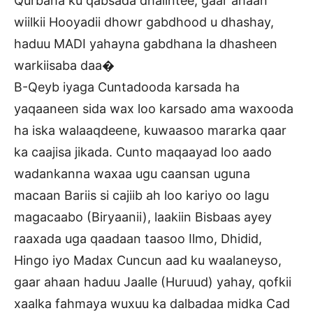
Qurbaha ku qabsada dhalintee, gaar ahaan
wiilkii Hooyadii dhowr gabdhood u dhashay,
haduu MADI yahayna gabdhana la dhasheen
warkiisaba daa�
B-Qeyb iyaga Cuntadooda karsada ha
yaqaaneen sida wax loo karsado ama waxooda
ha iska walaaqdeene, kuwaasoo mararka qaar
ka caajisa jikada. Cunto maqaayad loo aado
wadankanna waxaa ugu caansan uguna
macaan Bariis si cajiib ah loo kariyo oo lagu
magacaabo (Biryaanii), laakiin Bisbaas ayey
raaxada uga qaadaan taasoo Ilmo, Dhidid,
Hingo iyo Madax Cuncun aad ku waalaneyso,
gaar ahaan haduu Jaalle (Huruud) yahay, qofkii
xaalka fahmaya wuxuu ka dalbadaa midka Cad