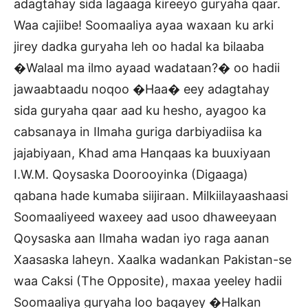
adagtahay sida lagaaga kireeyo guryaha qaar.
Waa cajiibe! Soomaaliya ayaa waxaan ku arki
jirey dadka guryaha leh oo hadal ka bilaaba
�Walaal ma ilmo ayaad wadataan?� oo hadii
jawaabtaadu noqoo �Haa� eey adagtahay
sida guryaha qaar aad ku hesho, ayagoo ka
cabsanaya in Ilmaha guriga darbiyadiisa ka
jajabiyaan, Khad ama Hanqaas ka buuxiyaan
I.W.M. Qoysaska Doorooyinka (Digaaga)
qabana hade kumaba siijiraan. Milkiilayaashaasi
Soomaaliyeed waxeey aad usoo dhaweeyaan
Qoysaska aan Ilmaha wadan iyo raga aanan
Xaasaska laheyn. Xaalka wadankan Pakistan-se
waa Caksi (The Opposite), maxaa yeeley hadii
Soomaaliya guryaha loo baqayey �Halkan