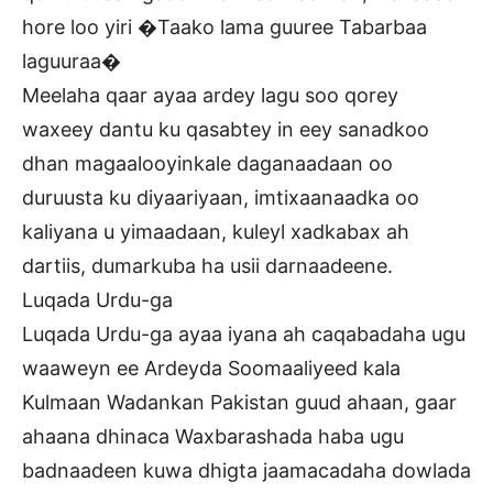
hore loo yiri �Taako lama guuree Tabarbaa
laguuraa�
Meelaha qaar ayaa ardey lagu soo qorey
waxeey dantu ku qasabtey in eey sanadkoo
dhan magaalooyinkale daganaadaan oo
duruusta ku diyaariyaan, imtixaanaadka oo
kaliyana u yimaadaan, kuleyl xadkabax ah
dartiis, dumarkuba ha usii darnaadeene.
Luqada Urdu-ga
Luqada Urdu-ga ayaa iyana ah caqabadaha ugu
waaweyn ee Ardeyda Soomaaliyeed kala
Kulmaan Wadankan Pakistan guud ahaan, gaar
ahaana dhinaca Waxbarashada haba ugu
badnaadeen kuwa dhigta jaamacadaha dowlada