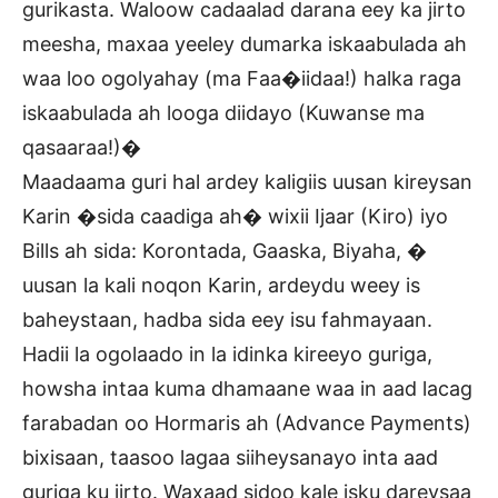
gurikasta. Waloow cadaalad darana eey ka jirto
meesha, maxaa yeeley dumarka iskaabulada ah
waa loo ogolyahay (ma Faa�iidaa!) halka raga
iskaabulada ah looga diidayo (Kuwanse ma
qasaaraa!)�
Maadaama guri hal ardey kaligiis uusan kireysan
Karin �sida caadiga ah� wixii Ijaar (Kiro) iyo
Bills ah sida: Korontada, Gaaska, Biyaha, �
uusan la kali noqon Karin, ardeydu weey is
baheystaan, hadba sida eey isu fahmayaan.
Hadii la ogolaado in la idinka kireeyo guriga,
howsha intaa kuma dhamaane waa in aad lacag
farabadan oo Hormaris ah (Advance Payments)
bixisaan, taasoo lagaa siiheysanayo inta aad
guriga ku jirto. Waxaad sidoo kale isku dareysaa