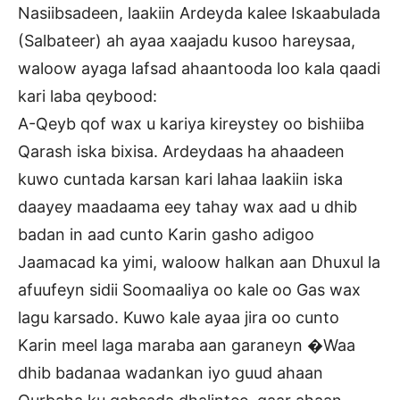
Nasiibsadeen, laakiin Ardeyda kalee Iskaabulada
(Salbateer) ah ayaa xaajadu kusoo hareysaa,
waloow ayaga lafsad ahaantooda loo kala qaadi
kari laba qeybood:
A-Qeyb qof wax u kariya kireystey oo bishiiba
Qarash iska bixisa. Ardeydaas ha ahaadeen
kuwo cuntada karsan kari lahaa laakiin iska
daayey maadaama eey tahay wax aad u dhib
badan in aad cunto Karin gasho adigoo
Jaamacad ka yimi, waloow halkan aan Dhuxul la
afuufeyn sidii Soomaaliya oo kale oo Gas wax
lagu karsado. Kuwo kale ayaa jira oo cunto
Karin meel laga maraba aan garaneyn �Waa
dhib badanaa wadankan iyo guud ahaan