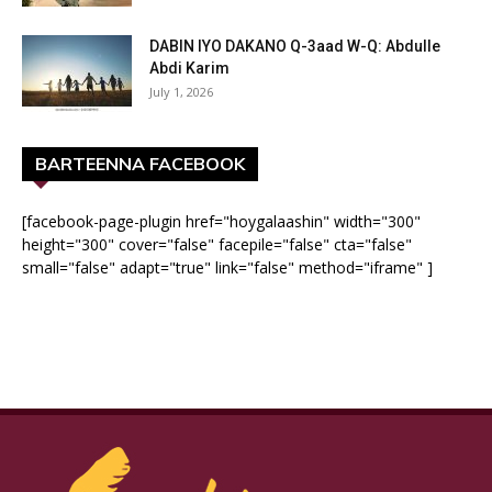
DABIN IYO DAKANO Q-3aad W-Q: Abdulle
Abdi Karim
July 1, 2026
BARTEENNA FACEBOOK
[facebook-page-plugin href="hoygalaashin" width="300"
height="300" cover="false" facepile="false" cta="false"
small="false" adapt="true" link="false" method="iframe" ]