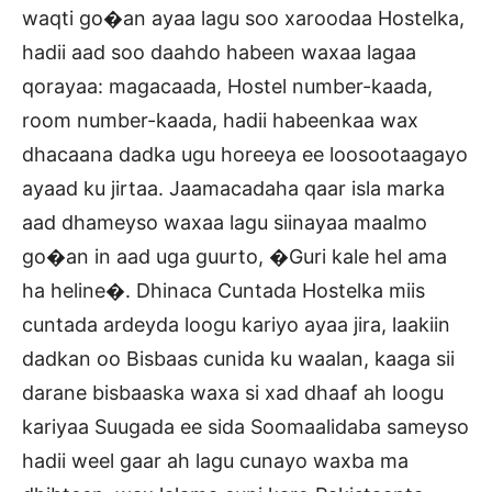
waqti go�an ayaa lagu soo xaroodaa Hostelka,
hadii aad soo daahdo habeen waxaa lagaa
qorayaa: magacaada, Hostel number-kaada,
room number-kaada, hadii habeenkaa wax
dhacaana dadka ugu horeeya ee loosootaagayo
ayaad ku jirtaa. Jaamacadaha qaar isla marka
aad dhameyso waxaa lagu siinayaa maalmo
go�an in aad uga guurto, �Guri kale hel ama
ha heline�. Dhinaca Cuntada Hostelka miis
cuntada ardeyda loogu kariyo ayaa jira, laakiin
dadkan oo Bisbaas cunida ku waalan, kaaga sii
darane bisbaaska waxa si xad dhaaf ah loogu
kariyaa Suugada ee sida Soomaalidaba sameyso
hadii weel gaar ah lagu cunayo waxba ma