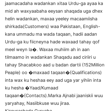
jaamacadaha wadankan xitaa Urdu-ga ayaa ka
mid ah waxyaabaha eeysan shaqada uga dhex
helin wadankan, maxaa yeeley macaamiisha
shirkada(Customers) waa Pakistaan, English-
kana ummadu ma wada taqaan, hadii aadan
Urdu-ga ku fiicneyna hade waxaad tahay qof
meel weyn la�. Waxaa muhiim ah in aan
tilmaamo in wadankan Shaqadu aad ciriiri u
tahay Shacabkoo aad u badan dartii (152Million
Peaple) oo �maxaad taqaan�(Qualifications)
inta wax ku heshaa eey aad uga yar yihiin inta
ku hesha �Yaad/Kumaad
taqaan�(Contacts).Marka Ajnabi jaaniskii wuu
yaryahay, Nasiibkuse wuu jiraa.
Kireysashada Guryaha