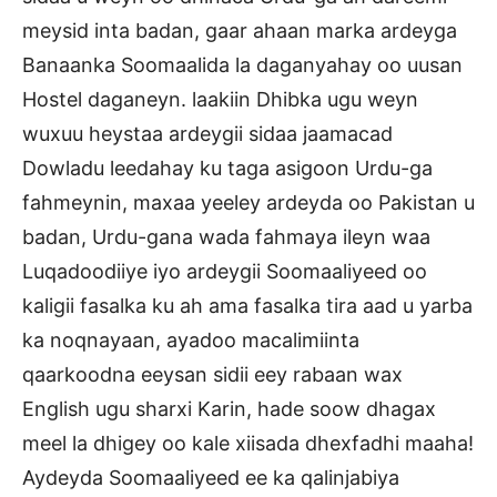
meysid inta badan, gaar ahaan marka ardeyga
Banaanka Soomaalida la daganyahay oo uusan
Hostel daganeyn. laakiin Dhibka ugu weyn
wuxuu heystaa ardeygii sidaa jaamacad
Dowladu leedahay ku taga asigoon Urdu-ga
fahmeynin, maxaa yeeley ardeyda oo Pakistan u
badan, Urdu-gana wada fahmaya ileyn waa
Luqadoodiiye iyo ardeygii Soomaaliyeed oo
kaligii fasalka ku ah ama fasalka tira aad u yarba
ka noqnayaan, ayadoo macalimiinta
qaarkoodna eeysan sidii eey rabaan wax
English ugu sharxi Karin, hade soow dhagax
meel la dhigey oo kale xiisada dhexfadhi maaha!
Aydeyda Soomaaliyeed ee ka qalinjabiya