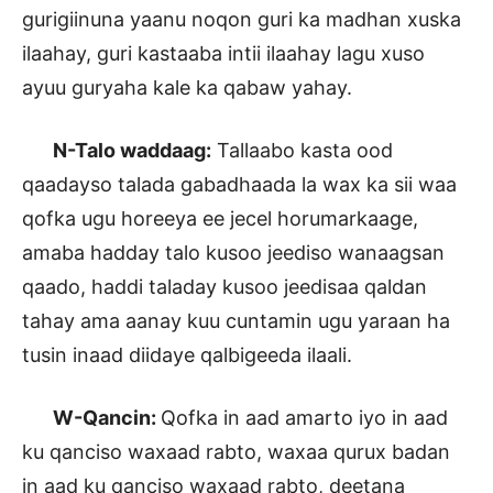
gurigiinuna yaanu noqon guri ka madhan xuska
ilaahay, guri kastaaba intii ilaahay lagu xuso
ayuu guryaha kale ka qabaw yahay.
N-Talo waddaag:
Tallaabo kasta ood
qaadayso talada gabadhaada la wax ka sii waa
qofka ugu horeeya ee jecel horumarkaage,
amaba hadday talo kusoo jeediso wanaagsan
qaado, haddi taladay kusoo jeedisaa qaldan
tahay ama aanay kuu cuntamin ugu yaraan ha
tusin inaad diidaye qalbigeeda ilaali.
W-Qancin:
Qofka in aad amarto iyo in aad
ku qanciso waxaad rabto, waxaa qurux badan
in aad ku qanciso waxaad rabto, deetana