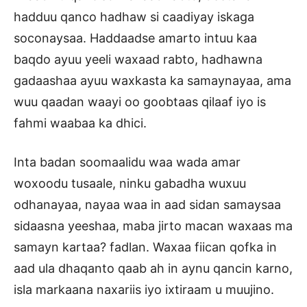
hadduu qanco hadhaw si caadiyay iskaga
soconaysaa. Haddaadse amarto intuu kaa
baqdo ayuu yeeli waxaad rabto, hadhawna
gadaashaa ayuu waxkasta ka samaynayaa, ama
wuu qaadan waayi oo goobtaas qilaaf iyo is
fahmi waabaa ka dhici.
Inta badan soomaalidu waa wada amar
woxoodu tusaale, ninku gabadha wuxuu
odhanayaa, nayaa waa in aad sidan samaysaa
sidaasna yeeshaa, maba jirto macan waxaas ma
samayn kartaa? fadlan. Waxaa fiican qofka in
aad ula dhaqanto qaab ah in aynu qancin karno,
isla markaana naxariis iyo ixtiraam u muujino.