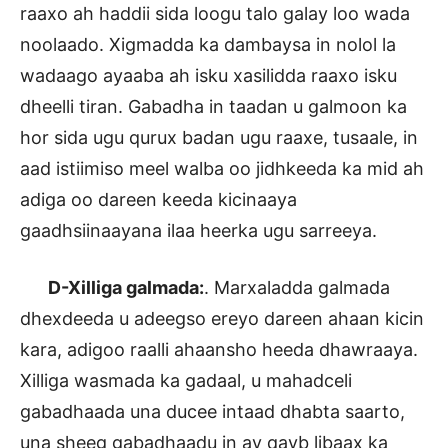
raaxo ah haddii sida loogu talo galay loo wada
noolaado. Xigmadda ka dambaysa in nolol la
wadaago ayaaba ah isku xasilidda raaxo isku
dheelli tiran. Gabadha in taadan u galmoon ka
hor sida ugu qurux badan ugu raaxe, tusaale, in
aad istiimiso meel walba oo jidhkeeda ka mid ah
adiga oo dareen keeda kicinaaya
gaadhsiinaayana ilaa heerka ugu sarreeya.
D-Xilliga galmada:
. Marxaladda galmada
dhexdeeda u adeegso ereyo dareen ahaan kicin
kara, adigoo raalli ahaansho heeda dhawraaya.
Xilliga wasmada ka gadaal, u mahadceli
gabadhaada una ducee intaad dhabta saarto,
una sheeg gabadhaadu in ay qayb libaax ka