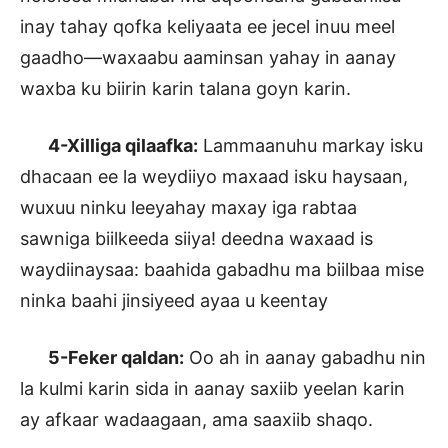
inay tahay qofka keliyaata ee jecel inuu meel
gaadho—waxaabu aaminsan yahay in aanay
waxba ku biirin karin talana goyn karin.
4-Xilliga qilaafka:
Lammaanuhu markay isku
dhacaan ee la weydiiyo maxaad isku haysaan,
wuxuu ninku leeyahay maxay iga rabtaa
sawniga biilkeeda siiya! deedna waxaad is
waydiinaysaa: baahida gabadhu ma biilbaa mise
ninka baahi jinsiyeed ayaa u keentay
5-Feker qaldan:
Oo ah in aanay gabadhu nin
la kulmi karin sida in aanay saxiib yeelan karin
ay afkaar wadaagaan, ama saaxiib shaqo.