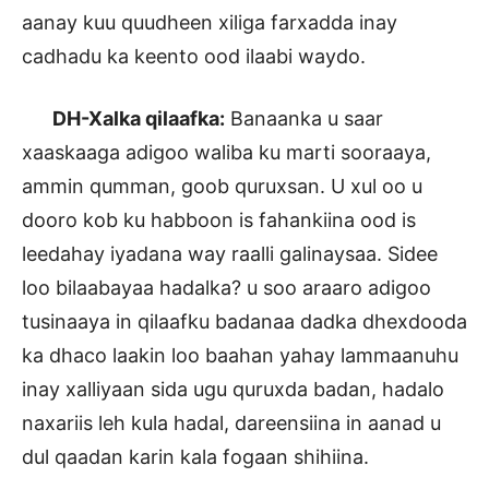
aanay kuu quudheen xiliga farxadda inay
cadhadu ka keento ood ilaabi waydo.
DH-Xalka qilaafka:
Banaanka u saar
xaaskaaga adigoo waliba ku marti sooraaya,
ammin qumman, goob quruxsan. U xul oo u
dooro kob ku habboon is fahankiina ood is
leedahay iyadana way raalli galinaysaa. Sidee
loo bilaabayaa hadalka? u soo araaro adigoo
tusinaaya in qilaafku badanaa dadka dhexdooda
ka dhaco laakin loo baahan yahay lammaanuhu
inay xalliyaan sida ugu quruxda badan, hadalo
naxariis leh kula hadal, dareensiina in aanad u
dul qaadan karin kala fogaan shihiina.