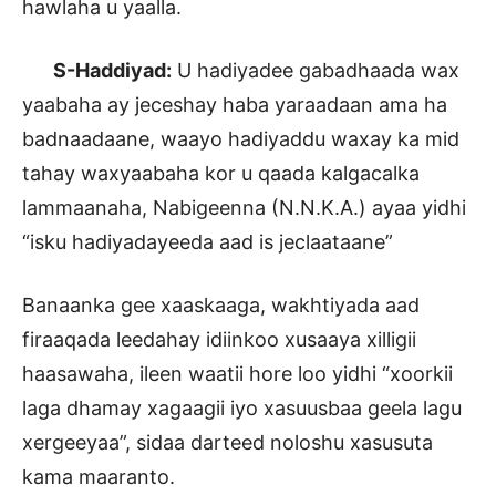
hawlaha u yaalla.
S-Haddiyad:
U hadiyadee gabadhaada wax
yaabaha ay jeceshay haba yaraadaan ama ha
badnaadaane, waayo hadiyaddu waxay ka mid
tahay waxyaabaha kor u qaada kalgacalka
lammaanaha, Nabigeenna (N.N.K.A.) ayaa yidhi
“isku hadiyadayeeda aad is jeclaataane”
Banaanka gee xaaskaaga, wakhtiyada aad
firaaqada leedahay idiinkoo xusaaya xilligii
haasawaha, ileen waatii hore loo yidhi “xoorkii
laga dhamay xagaagii iyo xasuusbaa geela lagu
xergeeyaa”, sidaa darteed noloshu xasusuta
kama maaranto.