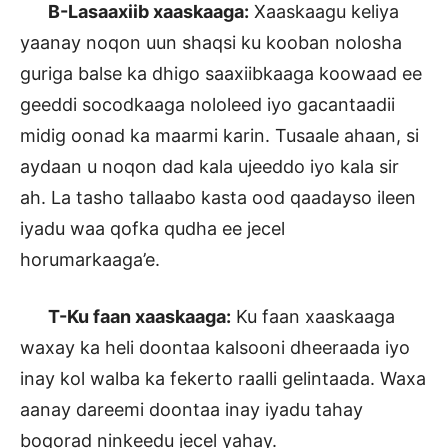
B-Lasaaxiib xaaskaaga:
Xaaskaagu keliya
yaanay noqon uun shaqsi ku kooban nolosha
guriga balse ka dhigo saaxiibkaaga koowaad ee
geeddi socodkaaga nololeed iyo gacantaadii
midig oonad ka maarmi karin. Tusaale ahaan, si
aydaan u noqon dad kala ujeeddo iyo kala sir
ah. La tasho tallaabo kasta ood qaadayso ileen
iyadu waa qofka qudha ee jecel
horumarkaaga’e.
T-Ku faan xaaskaaga:
Ku faan xaaskaaga
waxay ka heli doontaa kalsooni dheeraada iyo
inay kol walba ka fekerto raalli gelintaada. Waxa
aanay dareemi doontaa inay iyadu tahay
boqorad ninkeedu jecel yahay.