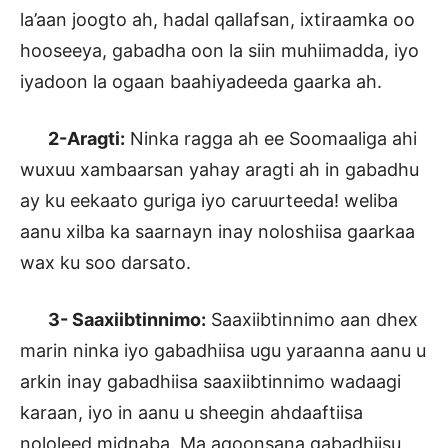
la’aan joogto ah, hadal qallafsan, ixtiraamka oo
hooseeya, gabadha oon la siin muhiimadda, iyo
iyadoon la ogaan baahiyadeeda gaarka ah.
2-Aragti:
Ninka ragga ah ee Soomaaliga ahi
wuxuu xambaarsan yahay aragti ah in gabadhu
ay ku eekaato guriga iyo caruurteeda! weliba
aanu xilba ka saarnayn inay noloshiisa gaarkaa
wax ku soo darsato.
3- Saaxiibtinnimo:
Saaxiibtinnimo aan dhex
marin ninka iyo gabadhiisa ugu yaraanna aanu u
arkin inay gabadhiisa saaxiibtinnimo wadaagi
karaan, iyo in aanu u sheegin ahdaaftiisa
nololeed midnaba. Ma aqoonsana gabadhiisu