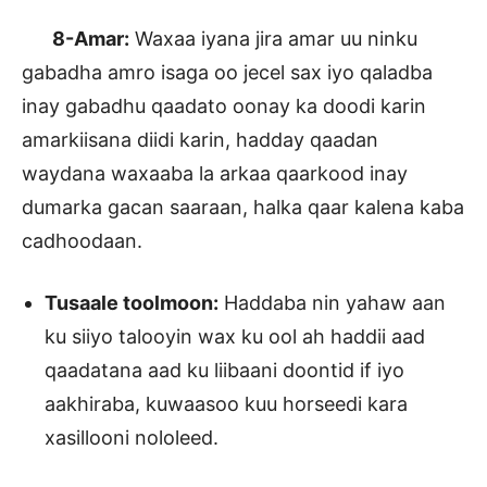
8-Amar:
Waxaa iyana jira amar uu ninku
gabadha amro isaga oo jecel sax iyo qaladba
inay gabadhu qaadato oonay ka doodi karin
amarkiisana diidi karin, hadday qaadan
waydana waxaaba la arkaa qaarkood inay
dumarka gacan saaraan, halka qaar kalena kaba
cadhoodaan.
Tusaale toolmoon:
Haddaba nin yahaw aan
ku siiyo talooyin wax ku ool ah haddii aad
qaadatana aad ku liibaani doontid if iyo
aakhiraba, kuwaasoo kuu horseedi kara
xasillooni nololeed.