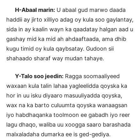
H-Abaal marin:
U abaal gud marwo daada
haddii ay jirto xilliyo adag oy kula soo gaylantay,
sida in ay kaalin wayn ka qaadatay halgan aad u
gashay mid ka mid ah ahdaaftaada, ama dhib
kugu timid oy kula qaybsatay. Gudoon sii
shahaado sharaf way mudan tahaye.
Y-Talo soo jeedin:
Ragga soomaaliyeed
waxaan kula talin lahaa yagleelidda qoyska ka
hor in uu isku diyaaro masuuliyadda qoyska,
wax na ka barto culuumta qoyska wanaagsan
iyo habdhaqanka toolmoon ee gabadh iyo reer
lagu dhaqo, waliba uu xoogga saaro barashada
malxaladaha dumarka ee is ged-gediya.