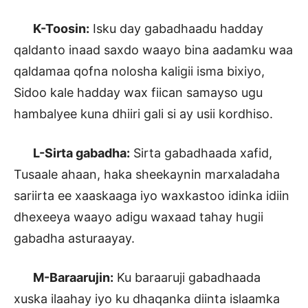
K-Toosin:
Isku day gabadhaadu hadday
qaldanto inaad saxdo waayo bina aadamku waa
qaldamaa qofna nolosha kaligii isma bixiyo,
Sidoo kale hadday wax fiican samayso ugu
hambalyee kuna dhiiri gali si ay usii kordhiso.
L-Sirta gabadha:
Sirta gabadhaada xafid,
Tusaale ahaan, haka sheekaynin marxaladaha
sariirta ee xaaskaaga iyo waxkastoo idinka idiin
dhexeeya waayo adigu waxaad tahay hugii
gabadha asturaayay.
M-Baraarujin:
Ku baraaruji gabadhaada
xuska ilaahay iyo ku dhaqanka diinta islaamka