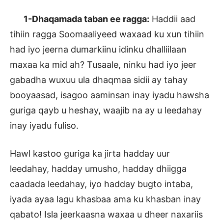
1-Dhaqamada taban ee ragga:
Haddii aad
tihiin ragga Soomaaliyeed waxaad ku xun tihiin
had iyo jeerna dumarkiinu idinku dhalliilaan
maxaa ka mid ah? Tusaale, ninku had iyo jeer
gabadha wuxuu ula dhaqmaa sidii ay tahay
booyaasad, isagoo aaminsan inay iyadu hawsha
guriga qayb u heshay, waajib na ay u leedahay
inay iyadu fuliso.
Hawl kastoo guriga ka jirta hadday uur
leedahay, hadday umusho, hadday dhiigga
caadada leedahay, iyo hadday bugto intaba,
iyada ayaa lagu khasbaa ama ku khasban inay
qabato! Isla jeerkaasna waxaa u dheer naxariis