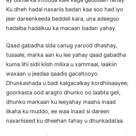
Ku dheh hadal naxariis badan kaa soo had iyo
jeer dareenkeeda beddeli kara, una adeegso
hadalba hadalkuu ka macaan badan yahay.
Qaad gabadha sida canug yarood dhashay,
tusaale, marka aan ku lee yahay qaad gabadha
kuma lihi sidii kiish milixa u xammaal, laakiin
waxaan u jeedaa qaadis gacaltooyo.
Dhunkashada u badi kalgacalkay kordhiisaayee;
goorkasta ood aragto dhunko oo laabta geli,
dhunko markaan ku leeyahay maaha inaad
ilkaha ku muddo, ee waa inaad si dareen
naxariiseed ku dheehan tahay u dhunkadataa.