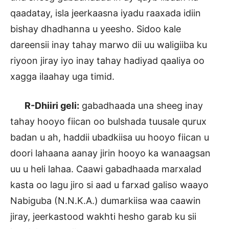
qaadatay, isla jeerkaasna iyadu raaxada idiin
bishay dhadhanna u yeesho. Sidoo kale
dareensii inay tahay marwo dii uu waligiiba ku
riyoon jiray iyo inay tahay hadiyad qaaliya oo
xagga ilaahay uga timid.
R-Dhiiri geli:
gabadhaada una sheeg inay
tahay hooyo fiican oo bulshada tuusale qurux
badan u ah, haddii ubadkiisa uu hooyo fiican u
doori lahaana aanay jirin hooyo ka wanaagsan
uu u heli lahaa. Caawi gabadhaada marxalad
kasta oo lagu jiro si aad u farxad galiso waayo
Nabiguba (N.N.K.A.) dumarkiisa waa caawin
jiray, jeerkastood wakhti hesho garab ku sii