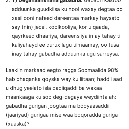
T) Deganaanshaha gabadha:
Gabadh kastoo
adduunka guudkiisa ku nool waxay degtaa oo
xasillooni nafeed dareentaa markay haysato
say (nin) jecel, koolkooliya, kor u qaada,
qayrkeed dhaafiya, dareensiiya in ay tahay tii
kaliyahayd ee qurux lagu tilmaamay, oo tusa
inay tahay gabadha adduunka ugu sarreysa.
Laakiin markaad eegto ragga Soomaalida 98%
hab dhaqanka qoyska way ku liitaan; haddii aad
u dhug yeelato isla daqiiqaddiiba waxaa
maankaaga ku soo deg-degaya weydiinta ah:
gabadha gurigan joogtaa ma booyaasaddii
(jaariyad) gurigaa mise waa boqoradda guriga
(xaaska)?