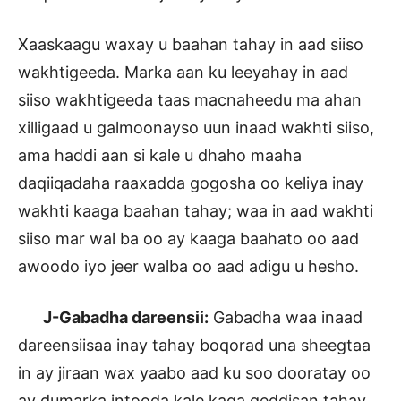
Xaaskaagu waxay u baahan tahay in aad siiso
wakhtigeeda. Marka aan ku leeyahay in aad
siiso wakhtigeeda taas macnaheedu ma ahan
xilligaad u galmoonayso uun inaad wakhti siiso,
ama haddi aan si kale u dhaho maaha
daqiiqadaha raaxadda gogosha oo keliya inay
wakhti kaaga baahan tahay; waa in aad wakhti
siiso mar wal ba oo ay kaaga baahato oo aad
awoodo iyo jeer walba oo aad adigu u hesho.
J-Gabadha dareensii:
Gabadha waa inaad
dareensiisaa inay tahay boqorad una sheegtaa
in ay jiraan wax yaabo aad ku soo dooratay oo
ay dumarka intooda kale kaga geddisan tahay.