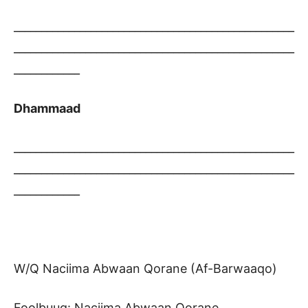
___________________________________________________
___________________________________________________
____________
Dhammaad
___________________________________________________
___________________________________________________
____________
W/Q Naciima Abwaan Qorane (Af-Barwaaqo)
Foolbuug: Naciima Abwaan Qorane