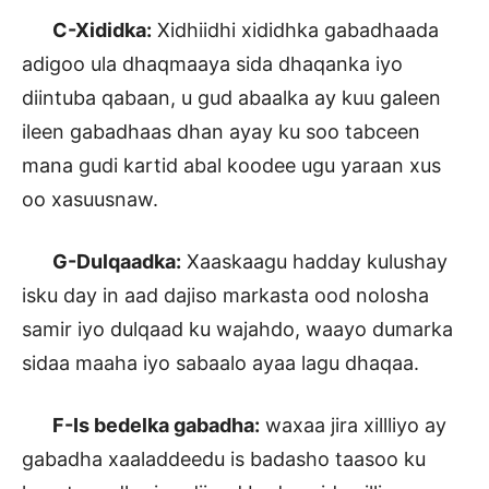
C-Xididka:
Xidhiidhi xididhka gabadhaada
adigoo ula dhaqmaaya sida dhaqanka iyo
diintuba qabaan, u gud abaalka ay kuu galeen
ileen gabadhaas dhan ayay ku soo tabceen
mana gudi kartid abal koodee ugu yaraan xus
oo xasuusnaw.
G-Dulqaadka:
Xaaskaagu hadday kulushay
isku day in aad dajiso markasta ood nolosha
samir iyo dulqaad ku wajahdo, waayo dumarka
sidaa maaha iyo sabaalo ayaa lagu dhaqaa.
F-Is bedelka gabadha:
waxaa jira xillliyo ay
gabadha xaaladdeedu is badasho taasoo ku