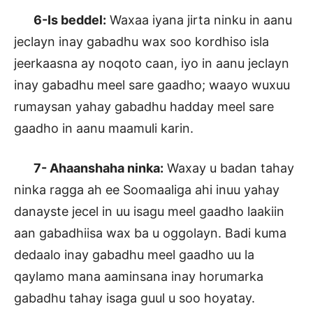
6-Is beddel:
Waxaa iyana jirta ninku in aanu
jeclayn inay gabadhu wax soo kordhiso isla
jeerkaasna ay noqoto caan, iyo in aanu jeclayn
inay gabadhu meel sare gaadho; waayo wuxuu
rumaysan yahay gabadhu hadday meel sare
gaadho in aanu maamuli karin.
7- Ahaanshaha ninka:
Waxay u badan tahay
ninka ragga ah ee Soomaaliga ahi inuu yahay
danayste jecel in uu isagu meel gaadho laakiin
aan gabadhiisa wax ba u oggolayn. Badi kuma
dedaalo inay gabadhu meel gaadho uu la
qaylamo mana aaminsana inay horumarka
gabadhu tahay isaga guul u soo hoyatay.