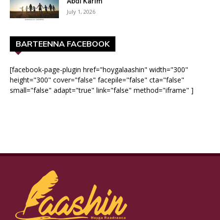
Abdi Karim
July 1, 2026
BARTEENNA FACEBOOK
[facebook-page-plugin href="hoygalaashin" width="300"
height="300" cover="false" facepile="false" cta="false"
small="false" adapt="true" link="false" method="iframe" ]