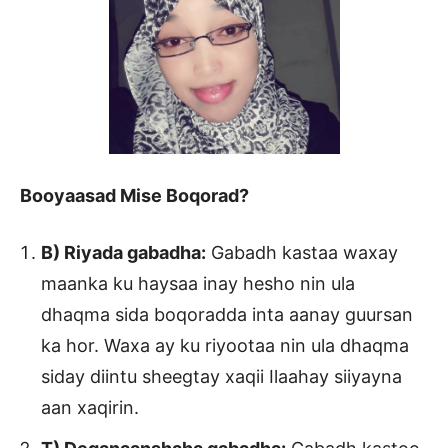
Booyaasad Mise Boqorad?
B) Riyada gabadha:
Gabadh kastaa waxay
maanka ku haysaa inay hesho nin ula
dhaqma sida boqoradda inta aanay guursan
ka hor. Waxa ay ku riyootaa nin ula dhaqma
siday diintu sheegtay xaqii Ilaahay siiyayna
aan xaqirin.