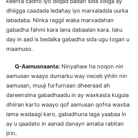
keenta cadho iyo diiqad badan sida xilliga ay
dhiigga caadada ledahay iyo marxaladda uurka
labadaba. Ninka raggii waka marxadahan
gabadha fahmi kara lana dabaalan kara. Isku
day in aad is bedalka gabadha sida ugu togan u
maamuso.
Q-Aamusnaanta:
Ninyahaw ha noqon nin
aamusan waayo dumarku way neceb yihiin nin
aamusan, muuji furfurnaan dheeraad ah
dareensiina gabadhaadu in ay waxkasta kugula
dhiiran karto waayo qof aamusan qofna waxba
lama wadaagi karo, gabadhuna laga yaabaa in
ay u qaadato in aanad danayn amaba rabitan
jirin.