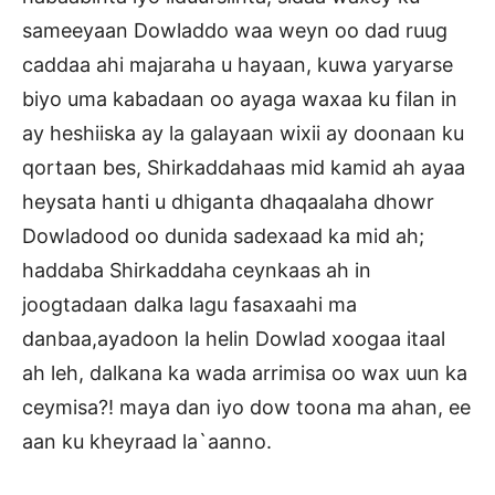
sameeyaan Dowladdo waa weyn oo dad ruug
caddaa ahi majaraha u hayaan, kuwa yaryarse
biyo uma kabadaan oo ayaga waxaa ku filan in
ay heshiiska ay la galayaan wixii ay doonaan ku
qortaan bes, Shirkaddahaas mid kamid ah ayaa
heysata hanti u dhiganta dhaqaalaha dhowr
Dowladood oo dunida sadexaad ka mid ah;
haddaba Shirkaddaha ceynkaas ah in
joogtadaan dalka lagu fasaxaahi ma
danbaa,ayadoon la helin Dowlad xoogaa itaal
ah leh, dalkana ka wada arrimisa oo wax uun ka
ceymisa?! maya dan iyo dow toona ma ahan, ee
aan ku kheyraad la`aanno.