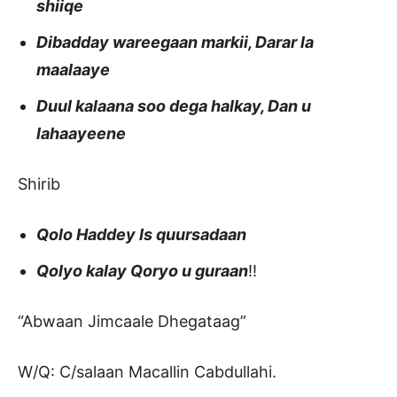
shiiqe
Dibadday wareegaan markii, Darar la
maalaaye
Duul kalaana soo dega halkay, Dan u
lahaayeene
Shirib
Qolo Haddey Is quursadaan
Qolyo kalay Qoryo u guraan
!!
“Abwaan Jimcaale Dhegataag”
W/Q: C/salaan Macallin Cabdullahi.