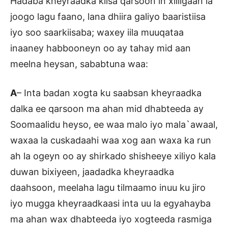
Hadaba kheyraadka kiisa qarsoon in xilligaan la
joogo lagu faano, lana dhiira galiyo baaristiisa
iyo soo saarkiisaba; waxey iila muuqataa
inaaney habbooneyn oo ay tahay mid aan
meelna heysan, sababtuna waa:
A
– Inta badan xogta ku saabsan kheyraadka
dalka ee qarsoon ma ahan mid dhabteeda ay
Soomaalidu heyso, ee waa malo iyo mala`awaal,
waxaa la cuskadaahi waa xog aan waxa ka run
ah la ogeyn oo ay shirkado shisheeye xiliyo kala
duwan bixiyeen, jaadadka kheyraadka
daahsoon, meelaha lagu tilmaamo inuu ku jiro
iyo mugga kheyraadkaasi inta uu la egyahayba
ma ahan wax dhabteeda iyo xogteeda rasmiga