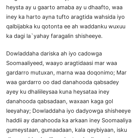
heysta ay u gaarto amaba ay u dhaafto, waa
iney ka harto ayna tufto aragtida wahsida iyo
qalbijabka ku qotonta ee ah waddanku wuxuu
ka dagi la`yahay faragalin shisheeye.
Dowladdaha dariska ah iyo cadowga
Soomaaliyeed, waayo aragtidaasi mar waa
gardarro mutuxan, marna waa doqonimo; Mar
waa gardarro oo dad danahooda qabsadey
ayey ku dhaliileysaa kuna heysataa iney
danahooda qabsadaan, waxaan kaga gol
leeyahay; Dowladdaha iyo dadyowga shisheeye
haddii ay danahooda ka arkaan iney Soomaaliya
gumeystaan, gumaadaan, kala qeybiyaan, isku