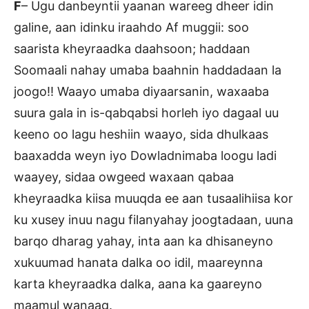
F
– Ugu danbeyntii yaanan wareeg dheer idin
galine, aan idinku iraahdo Af muggii: soo
saarista kheyraadka daahsoon; haddaan
Soomaali nahay umaba baahnin haddadaan la
joogo!! Waayo umaba diyaarsanin, waxaaba
suura gala in is-qabqabsi horleh iyo dagaal uu
keeno oo lagu heshiin waayo, sida dhulkaas
baaxadda weyn iyo Dowladnimaba loogu ladi
waayey, sidaa owgeed waxaan qabaa
kheyraadka kiisa muuqda ee aan tusaalihiisa kor
ku xusey inuu nagu filanyahay joogtadaan, uuna
barqo dharag yahay, inta aan ka dhisaneyno
xukuumad hanata dalka oo idil, maareynna
karta kheyraadka dalka, aana ka gaareyno
maamul wanaag.