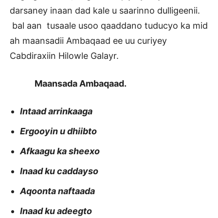
darsaney inaan dad kale u saarinno dulligeenii.
bal aan tusaale usoo qaaddano tuducyo ka mid
ah maansadii Ambaqaad ee uu curiyey
Cabdiraxiin Hilowle Galayr.
Maansada Ambaqaad.
Intaad arrinkaaga
Ergooyin u dhiibto
Afkaagu ka sheexo
Inaad ku caddayso
Aqoonta naftaada
Inaad ku adeegto