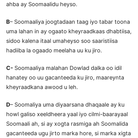
ahba ay Soomaalidu heyso.
B
– Soomaaliya joogtadaan taag iyo tabar toona
uma lahan in ay ogaato kheyraadkaas dhabtiisa,
sidoo kalena itaal umaheyso soo saaristiisa
hadiiba la ogaado meelaha uu ku jiro.
C-
Soomaaliya malahan Dowlad dalka oo idil
hanatey oo uu gacanteeda ku jiro, maareynta
kheyraadkana awood u leh.
D
– Soomaliya uma diyaarsana dhaqaale ay ku
howl galiso xeeldheera yaal iyo cilmi-baarayaal
Soomaali ah, si ay xogta rasmiga ah Soomalida
gacanteeda ugu jirto marka hore, si marka xigta