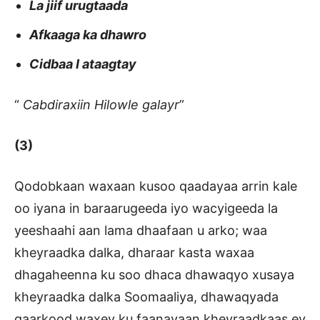
La jiif urugtaada
Afkaaga ka dhawro
Cidbaa I ataagtay
“
Cabdiraxiin Hilowle galayr
”
(3)
Qodobkaan waxaan kusoo qaadayaa arrin kale
oo iyana in baraarugeeda iyo wacyigeeda la
yeeshaahi aan lama dhaafaan u arko; waa
kheyraadka dalka, dharaar kasta waxaa
dhagaheenna ku soo dhaca dhawaqyo xusaya
kheyraadka dalka Soomaaliya, dhawaqyada
qaarkood waxey ku faanayaan kheyraadkaas ey