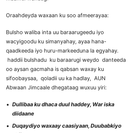
Oraahdeyda waxaan ku soo afmeerayaa:
Bulsho waliba inta uu baraarugeedu iyo
wacyigoodu ku simanyahay, ayaa hana-
qaadkeeda iyo huru-markeeduna la egyahay.
haddii bulshadu ku baraarugi weydo danteeda
oo aysan gacmaha is qabsan waxay ku
sifoobaysaa, qoladii uu ka hadlay, AUN
Abwaan Jimcaale dhegataag wuxuu yiri:
Dullibaa ku dhaca duul haddey, War iska
diidaane
Duqaydiyo waxaay caasiyaan, Duubabkiyo