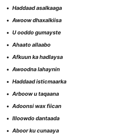
Haddaad asalkaaga
Awoow dhaxalkiisa
U ooddo gumayste
Ahaato allaabo
Afkuun ka hadlaysa
Awoodna lahaynin
Haddaad isticmaarka
Arboow u taqaana
Adoonsi wax fiican
Illoowdo dantaada
Aboor ku cunaaya