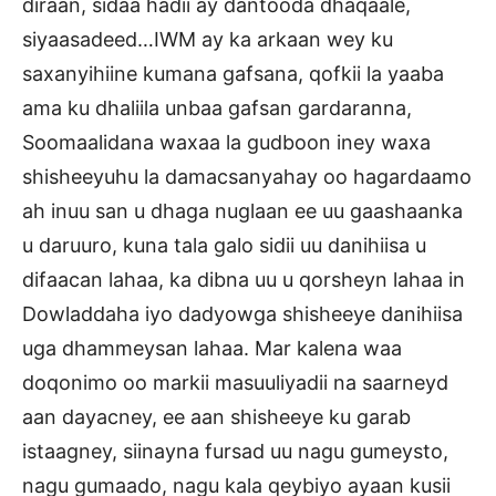
diraan, sidaa hadii ay dantooda dhaqaale,
siyaasadeed…IWM ay ka arkaan wey ku
saxanyihiine kumana gafsana, qofkii la yaaba
ama ku dhaliila unbaa gafsan gardaranna,
Soomaalidana waxaa la gudboon iney waxa
shisheeyuhu la damacsanyahay oo hagardaamo
ah inuu san u dhaga nuglaan ee uu gaashaanka
u daruuro, kuna tala galo sidii uu danihiisa u
difaacan lahaa, ka dibna uu u qorsheyn lahaa in
Dowladdaha iyo dadyowga shisheeye danihiisa
uga dhammeysan lahaa. Mar kalena waa
doqonimo oo markii masuuliyadii na saarneyd
aan dayacney, ee aan shisheeye ku garab
istaagney, siinayna fursad uu nagu gumeysto,
nagu gumaado, nagu kala qeybiyo ayaan kusii