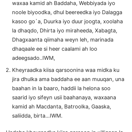
waxaa kamid ah Baddaha, Webbiyada iyo
noole biyoodka, dhul beereedka iyo Dalagga
kasoo go`a, Duurka iyo duur joogta, xoolaha
la dhaqdo, Dhirta iyo miraheeda, Xabagta,
Dhagxaanta qiimaha weyn leh, marinada
dhaqaale ee si heer caalami ah loo
adeegsado..IWM,
Kheyraadka kiisa qarsoonina waa midka ku
jira dhulka ama baddaha ee aan muuqan, una
baahan in la baaro, haddii la helona soo
saarid iyo sifeyn usii baahanaya, waxaana
kamid ah Macdanta, Batroolka, Gaaska,
saliidda, birta…IWM.