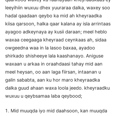
leeyihiin wuxuu dhex yuuraraa dalka, waxey soo
hadal qaadaan qeybo ka mid ah kheyraadka
kiisa qarsoon, halka qaar kalana ay isla arrintaas
ayagoo adkeynaya ay kusii daraan; meel heblo
waxaa ceegaaga kheyraad ceynkaas ah, sidaa
owgeedna waa in la lasoo baxaa, ayadoo
shirkado shisheeye lala kaashanayo. Aniguse
waxaan u arkaa in oraahdaasi tahay mid aan
meel heysan, oo aan laga fiirsan, intaanan u
galin sababta, aan ku hor maro kheyraadka
dalka guud ahaan waxa loola jeedo. kheyraadku
wuxuu u qeybsamaa laba qeybood;
Mid muuqda iyo mid daahsoon, kan muuqda