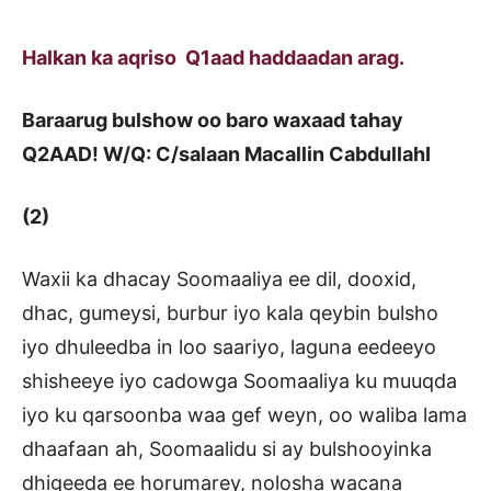
Halkan ka aqriso Q1aad haddaadan arag.
Baraarug bulshow oo baro waxaad tahay
Q2AAD! W/Q: C/salaan Macallin CabdullahI
(2)
Waxii ka dhacay Soomaaliya ee dil, dooxid,
dhac, gumeysi, burbur iyo kala qeybin bulsho
iyo dhuleedba in loo saariyo, laguna eedeeyo
shisheeye iyo cadowga Soomaaliya ku muuqda
iyo ku qarsoonba waa gef weyn, oo waliba lama
dhaafaan ah, Soomaalidu si ay bulshooyinka
dhigeeda ee horumarey, nolosha wacana