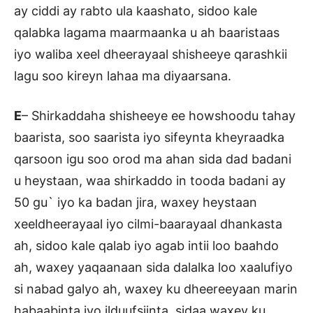
ay ciddi ay rabto ula kaashato, sidoo kale
qalabka lagama maarmaanka u ah baaristaas
iyo waliba xeel dheerayaal shisheeye qarashkii
lagu soo kireyn lahaa ma diyaarsana.
E
– Shirkaddaha shisheeye ee howshoodu tahay
baarista, soo saarista iyo sifeynta kheyraadka
qarsoon igu soo orod ma ahan sida dad badani
u heystaan, waa shirkaddo in tooda badani ay
50 gu` iyo ka badan jira, waxey heystaan
xeeldheerayaal iyo cilmi-baarayaal dhankasta
ah, sidoo kale qalab iyo agab intii loo baahdo
ah, waxey yaqaanaan sida dalalka loo xaalufiyo
si nabad galyo ah, waxey ku dheereeyaan marin
habaabinta iyo ilduufsiinta, sidaa waxey ku