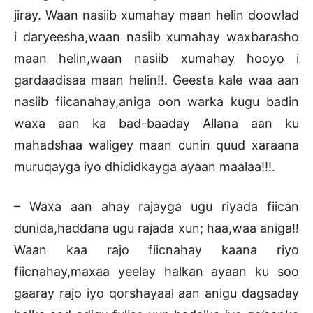
jiray. Waan nasiib xumahay maan helin doowlad
i daryeesha,waan nasiib xumahay waxbarasho
maan helin,waan nasiib xumahay hooyo i
gardaadisaa maan helin!!. Geesta kale waa aan
nasiib fiicanahay,aniga oon warka kugu badin
waxa aan ka bad-baaday Allana aan ku
mahadshaa waligey maan cunin quud xaraana
muruqayga iyo dhididkayga ayaan maalaa!!!.
– Waxa aan ahay rajayga ugu riyada fiican
dunida,haddana ugu rajada xun; haa,waa aniga!!
Waan kaa rajo fiicnahay kaana riyo
fiicnahay,maxaa yeelay halkan ayaan ku soo
gaaray rajo iyo qorshayaal aan anigu dagsaday