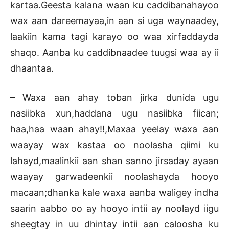
kartaa.Geesta kalana waan ku caddibanahayoo
wax aan dareemayaa,in aan si uga waynaadey,
laakiin kama tagi karayo oo waa xirfaddayda
shaqo. Aanba ku caddibnaadee tuugsi waa ay ii
dhaantaa.
– Waxa aan ahay toban jirka dunida ugu
nasiibka xun,haddana ugu nasiibka fiican;
haa,haa waan ahay!!,Maxaa yeelay waxa aan
waayay wax kastaa oo noolasha qiimi ku
lahayd,maalinkii aan shan sanno jirsaday ayaan
waayay garwadeenkii noolashayda hooyo
macaan;dhanka kale waxa aanba waligey indha
saarin aabbo oo ay hooyo intii ay noolayd iigu
sheegtay in uu dhintay intii aan caloosha ku