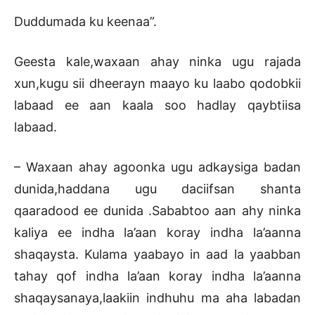
Duddumada ku keenaa”.
Geesta kale,waxaan ahay ninka ugu rajada
xun,kugu sii dheerayn maayo ku laabo qodobkii
labaad ee aan kaala soo hadlay qaybtiisa
labaad.
– Waxaan ahay agoonka ugu adkaysiga badan
dunida,haddana ugu daciifsan shanta
qaaradood ee dunida .Sababtoo aan ahy ninka
kaliya ee indha la’aan koray indha la’aanna
shaqaysta. Kulama yaabayo in aad la yaabban
tahay qof indha la’aan koray indha la’aanna
shaqaysanaya,laakiin indhuhu ma aha labadan