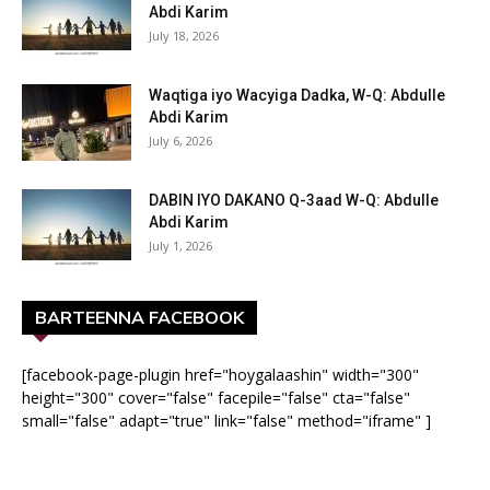
Abdi Karim
July 18, 2026
Waqtiga iyo Wacyiga Dadka, W-Q: Abdulle
Abdi Karim
July 6, 2026
DABIN IYO DAKANO Q-3aad W-Q: Abdulle
Abdi Karim
July 1, 2026
BARTEENNA FACEBOOK
[facebook-page-plugin href="hoygalaashin" width="300"
height="300" cover="false" facepile="false" cta="false"
small="false" adapt="true" link="false" method="iframe" ]