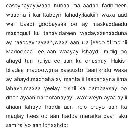
caseynayay,waan hubaa ma aadan fadhideen
waadna i kar-kabeyn lahady;laakiin waxa aad
wali baadi goobaysaa oo ay maskaxdaadu
mashquul ku tahay,dareen wadayaashaaduna
ay raacdaynayaan,waxa aan ula jeedo “Jimcihii
Madoobaa” ee aan waayay ishaydii midig oo
ahayd tan kaliya ee aan ku dhashay. Hakis-
biladaa madoow;ma xasuusto taariikhdu waxa
ay ahayd,macnaha ay manta ii leedahayna iima
lahayn,maxaa yeelay bishii ka dambaysay oo
dhan ayaan barooranayay . wax weyn ayaa ay ii
ahaan lahayd haddii aan helo erayo aan ka
maqlay hees oo aan hadda mararka qaar isku
samirsiiyo aan idhaahdo: