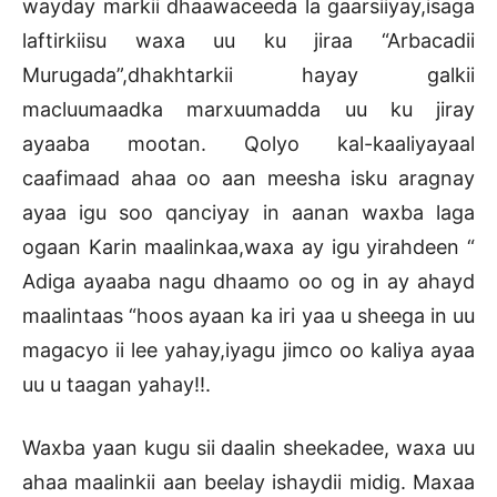
wayday markii dhaawaceeda la gaarsiiyay,isaga
laftirkiisu waxa uu ku jiraa “Arbacadii
Murugada”,dhakhtarkii hayay galkii
macluumaadka marxuumadda uu ku jiray
ayaaba mootan. Qolyo kal-kaaliyayaal
caafimaad ahaa oo aan meesha isku aragnay
ayaa igu soo qanciyay in aanan waxba laga
ogaan Karin maalinkaa,waxa ay igu yirahdeen “
Adiga ayaaba nagu dhaamo oo og in ay ahayd
maalintaas “hoos ayaan ka iri yaa u sheega in uu
magacyo ii lee yahay,iyagu jimco oo kaliya ayaa
uu u taagan yahay!!.
Waxba yaan kugu sii daalin sheekadee, waxa uu
ahaa maalinkii aan beelay ishaydii midig. Maxaa