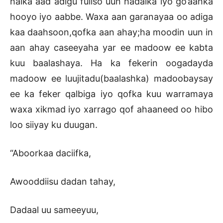
halka aad adigu fuliso uun hadalka iyo go’aanka
hooyo iyo aabbe. Waxa aan garanayaa oo adiga
kaa daahsoon,qofka aan ahay;ha moodin uun in
aan ahay caseeyaha yar ee madoow ee kabta
kuu baalashaya. Ha ka fekerin oogadayda
madoow ee luujitadu(baalashka) madoobaysay
ee ka feker qalbiga iyo qofka kuu warramaya
waxa xikmad iyo xarrago qof ahaaneed oo hibo
loo siiyay ku duugan.
“Aboorkaa daciifka,
Awooddiisu dadan tahay,
Dadaal uu sameeyuu,