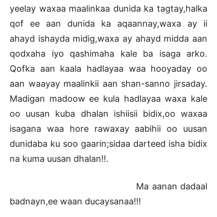
yeelay waxaa maalinkaa dunida ka tagtay,halka
qof ee aan dunida ka aqaannay,waxa ay ii
ahayd ishayda midig,waxa ay ahayd midda aan
qodxaha iyo qashimaha kale ba isaga arko.
Qofka aan kaala hadlayaa waa hooyaday oo
aan waayay maalinkii aan shan-sanno jirsaday.
Madigan madoow ee kula hadlayaa waxa kale
oo uusan kuba dhalan ishiisii bidix,oo waxaa
isagana waa hore rawaxay aabihii oo uusan
dunidaba ku soo gaarin;sidaa darteed isha bidix
na kuma uusan dhalan!!.
Ma aanan dadaal
badnayn,ee waan ducaysanaa!!!