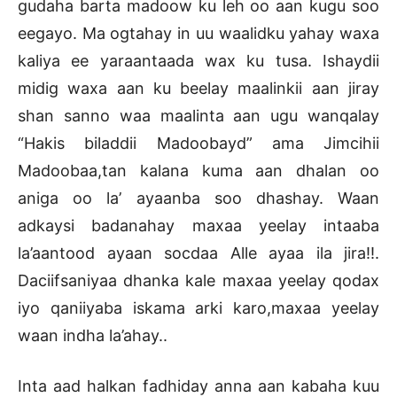
gudaha barta madoow ku leh oo aan kugu soo
eegayo. Ma ogtahay in uu waalidku yahay waxa
kaliya ee yaraantaada wax ku tusa. Ishaydii
midig waxa aan ku beelay maalinkii aan jiray
shan sanno waa maalinta aan ugu wanqalay
“Hakis biladdii Madoobayd” ama Jimcihii
Madoobaa,tan kalana kuma aan dhalan oo
aniga oo la’ ayaanba soo dhashay. Waan
adkaysi badanahay maxaa yeelay intaaba
la’aantood ayaan socdaa Alle ayaa ila jira!!.
Daciifsaniyaa dhanka kale maxaa yeelay qodax
iyo qaniiyaba iskama arki karo,maxaa yeelay
waan indha la’ahay..
Inta aad halkan fadhiday anna aan kabaha kuu