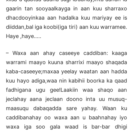
gaarin tan sooyaalkayga in aan kuu sharraxo
dhacdooyinkaa aan hadalka kuu mariyay ee is
diiddan,bal iga koobi(iga tiri) aan kuu warramee.
Haye ,haye…..
– Waxa aan ahay caseeye caddiban: kaaga
warrami maayo kuuna sharrixi maayo shaqada
kaba-caseeye;maxaa yeelay waatan aan hadda
kuu hayo adiga,waa nin kabihii boorka ka qaad
fadhigana ugu gee!Laakiin waa shaqo aan
jeclahay aana jeclaan doono inta uu musuq-
maasuqu dabaqadda sare yahay. Waan ku
caddibanahay oo waxa aan u baahnahay iyo
waxa iga soo gala waad is bar-bar dhigi