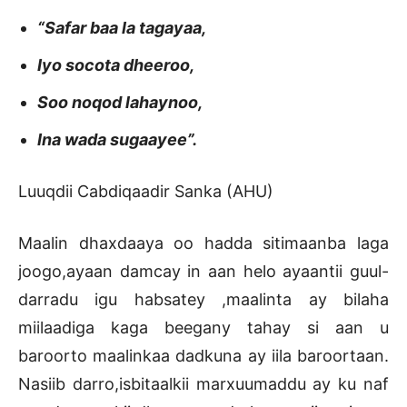
“Safar baa la tagayaa,
Iyo socota dheeroo,
Soo noqod lahaynoo,
Ina wada sugaayee”.
Luuqdii Cabdiqaadir Sanka (AHU)
Maalin dhaxdaaya oo hadda sitimaanba laga
joogo,ayaan damcay in aan helo ayaantii guul-
darradu igu habsatey ,maalinta ay bilaha
miilaadiga kaga beegany tahay si aan u
baroorto maalinkaa dadkuna ay iila baroortaan.
Nasiib darro,isbitaalkii marxuumaddu ay ku naf