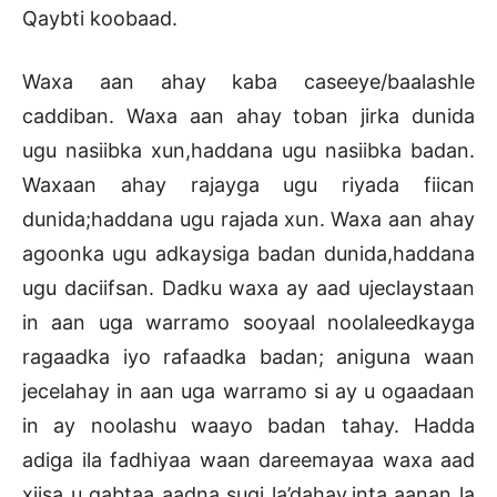
Qaybti koobaad.
Waxa aan ahay kaba caseeye/baalashle
caddiban. Waxa aan ahay toban jirka dunida
ugu nasiibka xun,haddana ugu nasiibka badan.
Waxaan ahay rajayga ugu riyada fiican
dunida;haddana ugu rajada xun. Waxa aan ahay
agoonka ugu adkaysiga badan dunida,haddana
ugu daciifsan. Dadku waxa ay aad ujeclaystaan
in aan uga warramo sooyaal noolaleedkayga
ragaadka iyo rafaadka badan; aniguna waan
jecelahay in aan uga warramo si ay u ogaadaan
in ay noolashu waayo badan tahay. Hadda
adiga ila fadhiyaa waan dareemayaa waxa aad
xiisa u qabtaa aadna sugi la’dahay,inta aanan la