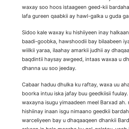
waxay soo hoos istaageen geed-kii bardaha
lafa gureen qaabkii ay hawl-galka u guda ga
Sidoo kale waxay ku hishiiyeen inay halk
baadi-goobka, hawshoodii bay bilaabeen iy
wiilkii yaraa, ilaahay amarkii judhii ay dh
baqdintii haysay awgeed, intaas waxaa u dh
dhanna uu soo jeeday.
Cabaar haduu dhulka ku raftay, waxa uu aha
boorka intuu iska jafay buu geedkiisii fuula
waxayna isugu yimaadeen meel Barxad ah. m
hishiinay inaan isgu nimaano geedkii barda
warceliyeen bay u dhaqaaqeen dhankii Barda