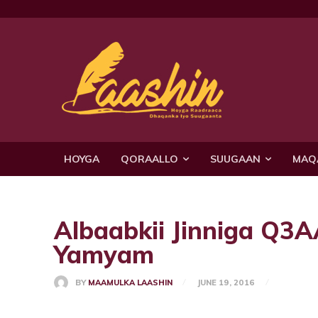
HOYGA
QORAALLO
SUUGAAN
MAQ
Albaabkii Jinniga Q3
Yamyam
BY
MAAMULKA LAASHIN
JUNE 19, 2016