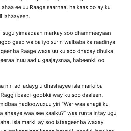
 ahaa ee uu Raage saarnaa, halkaas oo ay ku
li lahaayeen.
aan isugu yimaadaan markay soo dhammeeyaan
agoo geed walba iyo surin walbaba ka raadinya
aqaaqeenba Raage waxa uu ku soo dhacay dhulka
eeraa inuu aad u gaajaysnaa, habeenkii oo
a nin ad-adayg u dhashayee isla markiiba
y. Raggii baadi-goobkii way ku soo daaleen,
idbaa hadloowuxuu yiri “War waa anagii ku
ha ahaaye waa see xaalku?” waa runta intay ugu
ha. isla markii ay soo istaageenba waxay