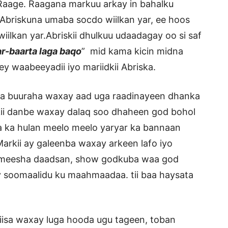
Raage. Raagana markuu arkay in bahalku
 Abriskuna umaba socdo wiilkan yar, ee hoos
iilkan yar.Abriskii dhulkuu udaadagay oo si saf
ar-baarta laga baqo
” mid kama kicin midna
y waabeeyadii iyo mariidkii Abriska.
nka buuraha waxay aad uga raadinayeen dhanka
kii danbe waxay dalaq soo dhaheen god bohol
 ka hulan meelo meelo yaryar ka bannaan
arkii ay galeenba waxay arkeen lafo iyo
 meesha daadsan, show godkuba waa god
ay soomaalidu ku maahmaadaa. tii baa haysata
iisa waxay luga hooda ugu tageen, toban