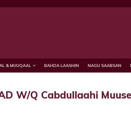
AL & MUUQAAL
BAHDA LAASHIN
NAGU SAABSAN
AAD W/Q Cabdullaahi Muus