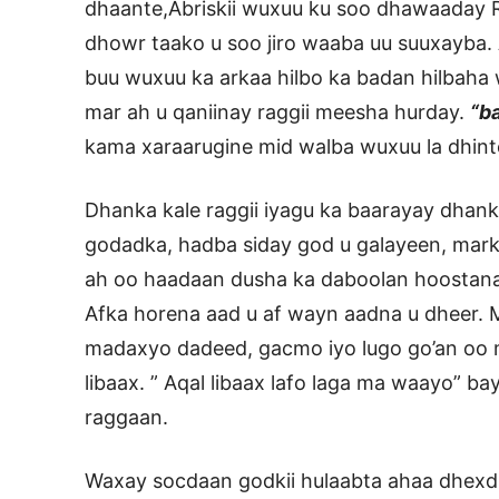
dhaante,Abriskii wuxuu ku soo dhawaaday 
dhowr taako u soo jiro waaba uu suuxayba.
buu wuxuu ka arkaa hilbo ka badan hilbaha w
mar ah u qaniinay raggii meesha hurday.
“b
kama xaraarugine mid walba wuxuu la dhinte
Dhanka kale raggii iyagu ka baarayay dha
godadka, hadba siday god u galayeen, mar
ah oo haadaan dusha ka daboolan hoostana
Afka horena aad u af wayn aadna u dheer. M
madaxyo dadeed, gacmo iyo lugo go’an oo
libaax. ” Aqal libaax lafo laga ma waayo” b
raggaan.
Waxay socdaan godkii hulaabta ahaa dhexd