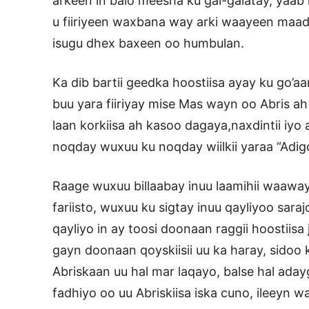
arkeen in balo meesha ku gal-galatay, yaab 
u fiiriyeen waxbana way arki waayeen maad
isugu dhex baxeen oo humbulan.
Ka dib bartii geedka hoostiisa ayay ku go’
buu yara fiiriyay mise Mas wayn oo Abris a
laan korkiisa ah kasoo dagaya,naxdintii iy
noqday wuxuu ku noqday wiilkii yaraa “Adig
Raage wuxuu billaabay inuu laamihii waawa
fariisto, wuxuu ku sigtay inuu qayliyoo sar
qayliyo in ay toosi doonaan raggii hoostiisa
gayn doonaan qoyskiisii uu ka haray, sidoo 
Abriskaan uu hal mar laqayo, balse hal aday
fadhiyo oo uu Abriskiisa iska cuno, ileeyn