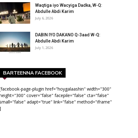
Waqtiga iyo Wacyiga Dadka, W-Q:
Abdulle Abdi Karim
July 6, 2026
DABIN IYO DAKANO Q-3aad W-Q:
Abdulle Abdi Karim
July 1, 2026
BARTEENNA FACEBOOK
[facebook-page-plugin href="hoygalaashin" width="300"
height="300" cover="false" facepile="false" cta="false"
small="false" adapt="true" link="false" method="iframe"
]