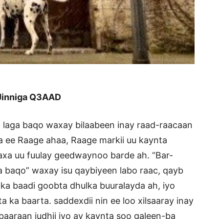
 Jinniga Q3AAD
 laga baqo waxay bilaabeen inay raad-raacaan
raa ee Raage ahaa, Raage markii uu kaynta
xa uu fuulay geedwaynoo barde ah. “Bar-
a baqo” waxay isu qaybiyeen labo raac, qayb
r ka baadi goobta dhulka buuralayda ah, iyo
a ka baarta. saddexdii nin ee loo xilsaaray inay
baaraan judhii iyo ay kaynta soo galeen-ba