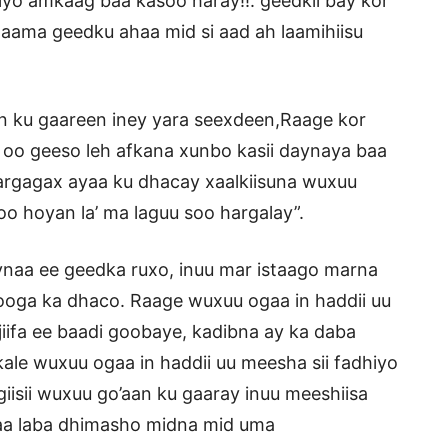
iyo amkaag baa kasoo haray!!. geedkii bay kor
aama geedku ahaa mid si aad ah laamihiisu
aan ku gaareen iney yara seexdeen,Raage kor
h oo geeso leh afkana xunbo kasii daynaya baa
o argagax ayaa ku dhacay xaalkiisuna wuxuu
oo hoyan la’ ma laguu soo hargalay”.
ynaa ee geedka ruxo, inuu mar istaago marna
ajooga ka dhaco. Raage wuxuu ogaa in haddii uu
 jiifa ee baadi goobaye, kadibna ay ka daba
kale wuxuu ogaa in haddii uu meesha sii fadhiyo
giisii wuxuu go’aan ku gaaray inuu meeshiisa
 waa laba dhimasho midna mid uma