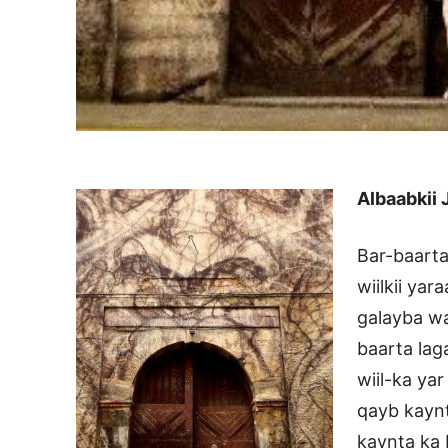
Albaabkii
Bar-baarta
wiilkii ya
galayba wa
baarta lag
wiil-ka ya
qayb kaynt
kaynta ka 