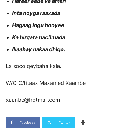
Hareer eebe ka amari
Inta hoyga raaxada
Hagaag logu hooyee
Ka hirqata naciimada
Illaahay hakaa dhigo.
La soco qeybaha kale.
W/Q C/fitaax Maxamed Xaambe
xaanbe@hotmail.com
Facebook
Twitter