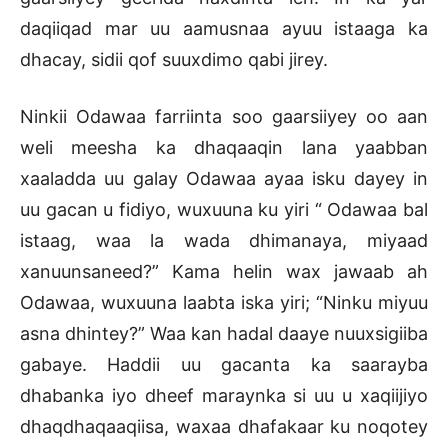
daqiiqad mar uu aamusnaa ayuu istaaga ka
dhacay, sidii qof suuxdimo qabi jirey.
Ninkii Odawaa farriinta soo gaarsiiyey oo aan
weli meesha ka dhaqaaqin lana yaabban
xaaladda uu galay Odawaa ayaa isku dayey in
uu gacan u fidiyo, wuxuuna ku yiri “ Odawaa bal
istaag, waa la wada dhimanaya, miyaad
xanuunsaneed?” Kama helin wax jawaab ah
Odawaa, wuxuuna laabta iska yiri; “Ninku miyuu
asna dhintey?” Waa kan hadal daaye nuuxsigiiba
gabaye. Haddii uu gacanta ka saarayba
dhabanka iyo dheef maraynka si uu u xaqiijiyo
dhaqdhaqaaqiisa, waxaa dhafakaar ku noqotey