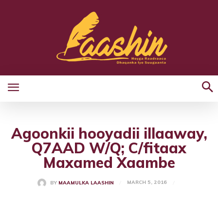
Agoonkii hooyadii illaaway,
Q7AAD W/Q; C/fitaax
Maxamed Xaambe
MARCH 5, 2016
BY
MAAMULKA LAASHIN