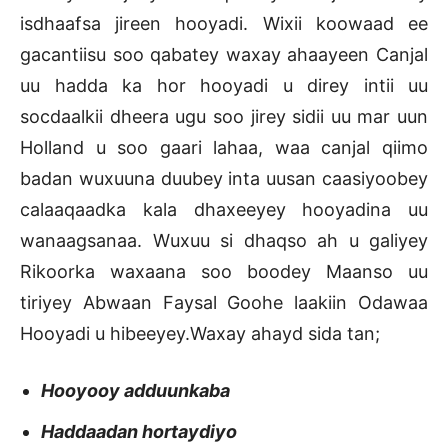
isdhaafsa jireen hooyadi. Wixii koowaad ee
gacantiisu soo qabatey waxay ahaayeen Canjal
uu hadda ka hor hooyadi u direy intii uu
socdaalkii dheera ugu soo jirey sidii uu mar uun
Holland u soo gaari lahaa, waa canjal qiimo
badan wuxuuna duubey inta uusan caasiyoobey
calaaqaadka kala dhaxeeyey hooyadina uu
wanaagsanaa. Wuxuu si dhaqso ah u galiyey
Rikoorka waxaana soo boodey Maanso uu
tiriyey Abwaan Faysal Goohe laakiin Odawaa
Hooyadi u hibeeyey.Waxay ahayd sida tan;
Hooyooy adduunkaba
Haddaadan hortaydiyo