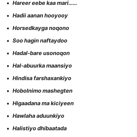
Hareer eebe kaa mari……
Hadii aanan hooyooy
Horsedkayga noqono
Soo hagin naftaydoo
Hadal-bare usonoqon
Hal-abuurka maansiyo
Hindisa farshaxankiyo
Hobolnimo mashegten
Higaadana ma kiciyeen
Hawlaha aduunkiyo
Halistiyo dhibaatada