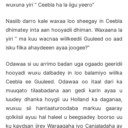
wuxuna yiri “ Ceebla ha la iigu yeero”
Nasiib darro kale waxaa loo sheegay in Ceebla
dhimatey inta aan hooyadii dhiman. Waxaana la
yiri “ ma kuu wacnaa wiilkeedii Guuleed oo aad
isku filka ahaydeeen ayaa joogee?”
Odawaa si uu arrimo badan uga ogaado geeridii
hooyadi wuxu dalbadey in loo balamiyo wiilka
Ceebla ee Guuleed. Odawaa oo itaal dari ka
muuqato tilaabadana aan gedi karin ayaa u
luudey dhanka hoygii uu Holland ka daganaa,
wuxuu sii hantaaturoodaba markuu gaaray
qolkiisii ayuu hal haleel u beegsadey boorso uu
ku kaydsan jirey Waraaqaha iyo Canjaladaha ay