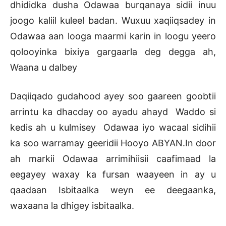
dhididka dusha Odawaa burqanaya sidii inuu
joogo kaliil kuleel badan. Wuxuu xaqiiqsadey in
Odawaa aan looga maarmi karin in loogu yeero
qolooyinka bixiya gargaarla deg degga ah,
Waana u dalbey
Daqiiqado gudahood ayey soo gaareen goobtii
arrintu ka dhacday oo ayadu ahayd Waddo si
kedis ah u kulmisey Odawaa iyo wacaal sidihii
ka soo warramay geeridii Hooyo ABYAN.In door
ah markii Odawaa arrimihiisii caafimaad la
eegayey waxay ka fursan waayeen in ay u
qaadaan Isbitaalka weyn ee deegaanka,
waxaana la dhigey isbitaalka.