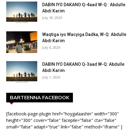
DABIN IYO DAKANO Q-4aad W-Q : Abdulle
Abdi Karim
July 18, 2026
Waqtiga iyo Wacyiga Dadka, W-Q: Abdulle
Abdi Karim
July 6, 2026
DABIN IYO DAKANO Q-3aad W-Q: Abdulle
Abdi Karim
July 1, 2026
BARTEENNA FACEBOOK
[facebook-page-plugin href="hoygalaashin" width="300"
height="300" cover="false" facepile="false" cta="false"
small="false" adapt="true" link="false" method="iframe" ]