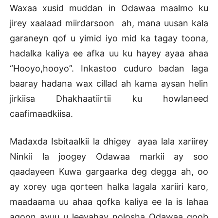
Waxaa xusid muddan in Odawaa maalmo ku
jirey xaalaad miirdarsoon ah, mana uusan kala
garaneyn qof u yimid iyo mid ka tagay toona,
hadalka kaliya ee afka uu ku hayey ayaa ahaa
“Hooyo,hooyo”. Inkastoo cuduro badan laga
baaray hadana wax cillad ah kama aysan helin
jirkiisa Dhakhaatiirtii ku howlaneed
caafimaadkiisa.
Madaxda Isbitaalkii la dhigey ayaa lala xariirey
Ninkii la joogey Odawaa markii ay soo
qaadayeen Kuwa gargaarka deg degga ah, oo
ay xorey uga qorteen halka lagala xariiri karo,
maadaama uu ahaa qofka kaliya ee la is lahaa
aqoon ayuu u leeyahay nolosha Odawaa goob