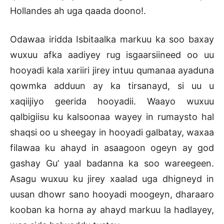
Hollandes ah uga qaada doono!.
Odawaa iridda Isbitaalka markuu ka soo baxay
wuxuu afka aadiyey rug isgaarsiineed oo uu
hooyadi kala xariiri jirey intuu qumanaa ayaduna
qowmka adduun ay ka tirsanayd, si uu u
xaqiijiyo geerida hooyadii. Waayo wuxuu
qalbigiisu ku kalsoonaa wayey in rumaysto hal
shaqsi oo u sheegay in hooyadi galbatay, waxaa
filawaa ku ahayd in asaagoon ogeyn ay god
gashay Gu’ yaal badanna ka soo wareegeen.
Asagu wuxuu ku jirey xaalad uga dhigneyd in
uusan dhowr sano hooyadi moogeyn, dharaaro
kooban ka horna ay ahayd markuu la hadlayey,