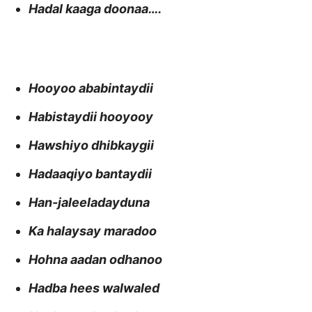
Hadal kaaga doonaa….
Hooyoo ababintaydii
Habistaydii hooyooy
Hawshiyo dhibkaygii
Hadaaqiyo bantaydii
Han-jaleeladayduna
Ka halaysay maradoo
Hohna aadan odhanoo
Hadba hees walwaled