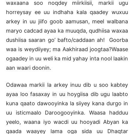
waxaana soo noqdey miirkiisii, markii ugu
horreysay ee uu indhaha kala qaadey wuxuu
arkey in uu jiifo goob aamusan, meel walbana
maryo cadcad ayaa ka muuqda, qudhiisa waxaa
dushiisa saaran go’ bafto/caddaan ah! Goorba
waa is weydiiyey; ma Aakhiraad joogtaa?Waase
ogaadey in uu weli ka mid yahay inta nool laakin
aan waari doonin.
Odawaa markii la arkey inuu dib u soo kabtey
ayaa loo fasaxay in uu hoygiisa dib ugu laabto
kuna qaato dawooyinka la siiyey kana durgo in
uu isticmaalo Daroogooyinka. Waasa hadduu
yeelo, waana iyo wacdi uu hooyadi Abyan ka
qaada waayey lama oga sida uu Dhaqtar