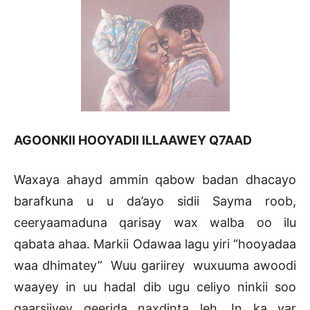
AGOONKII HOOYADII ILLAAWEY Q7AAD
Waxaya ahayd ammin qabow badan dhacayo
barafkuna u u da’ayo sidii Sayma roob,
ceeryaamaduna qarisay wax walba oo ilu
qabata ahaa. Markii Odawaa lagu yiri “hooyadaa
waa dhimatey” Wuu gariirey wuxuuma awoodi
waayey in uu hadal dib ugu celiyo ninkii soo
gaarsiiyey geerida naxdinta leh. In ka yar