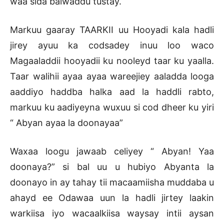
waa sida balwaddu tustay.
Markuu gaaray TAARKII uu Hooyadi kala hadli
jirey ayuu ka codsadey inuu loo waco
Magaaladdii hooyadii ku nooleyd taar ku yaalla.
Taar walihii ayaa ayaa wareejiey aaladda looga
aaddiyo haddba halka aad la haddli rabto,
markuu ku aadiyeyna wuxuu si cod dheer ku yiri
“ Abyan ayaa la doonayaa”
Waxaa loogu jawaab celiyey “ Abyan! Yaa
doonaya?” si bal uu u hubiyo Abyanta la
doonayo in ay tahay tii macaamiisha muddaba u
ahayd ee Odawaa uun la hadli jirtey laakin
warkiisa iyo wacaalkiisa waysay intii aysan