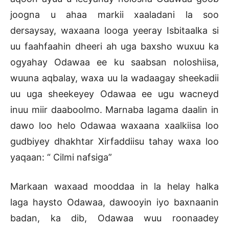
joogna u ahaa markii xaaladani la soo
dersaysay, waxaana looga yeeray Isbitaalka si
uu faahfaahin dheeri ah uga baxsho wuxuu ka
ogyahay Odawaa ee ku saabsan noloshiisa,
wuuna aqbalay, waxa uu la wadaagay sheekadii
uu uga sheekeyey Odawaa ee ugu wacneyd
inuu miir daaboolmo. Marnaba lagama daalin in
dawo loo helo Odawaa waxaana xaalkiisa loo
gudbiyey dhakhtar Xirfaddiisu tahay waxa loo
yaqaan: “ Cilmi nafsiga”
Markaan waxaad mooddaa in la helay halka
laga haysto Odawaa, dawooyin iyo baxnaanin
badan, ka dib, Odawaa wuu roonaadey