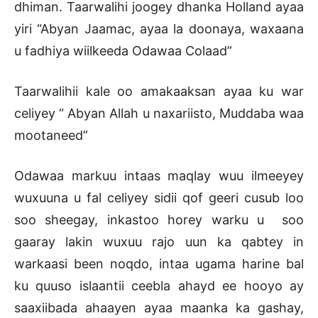
dhiman. Taarwalihi joogey dhanka Holland ayaa
yiri “Abyan Jaamac, ayaa la doonaya, waxaana
u fadhiya wiilkeeda Odawaa Colaad”
Taarwalihii kale oo amakaaksan ayaa ku war
celiyey “ Abyan Allah u naxariisto, Muddaba waa
mootaneed”
Odawaa markuu intaas maqlay wuu ilmeeyey
wuxuuna u fal celiyey sidii qof geeri cusub loo
soo sheegay, inkastoo horey warku u soo
gaaray lakin wuxuu rajo uun ka qabtey in
warkaasi been noqdo, intaa ugama harine bal
ku quuso islaantii ceebla ahayd ee hooyo ay
saaxiibada ahaayen ayaa maanka ka gashay,