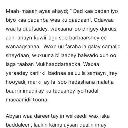
Maah-maaah ayaa ahayd; “ Dad kaa badan iyo
biyo kaa badanba waa ku qaadaan”. Odawaa
waa la duufsadey, waxaana loo dhigey duruus
aan ahayn kuwii lagu soo barbaarshey ee
wanaagsanaa. Waxa uu faraha la galay camallo
sheydaan, wuxuuna billaabey balwado xun oo
laga taaban Mukhaaddaraadka. Waxaa
yaraadey xariirkii badnaa ee uu la samayn jirey
hooyadi, markii ay la soo hadashana malaha
baarrinimadii ay ku taqaaney iyo hadal
macaanidii toona.
Abyan waa dareentay in wiilkeedii wax iska
baddaleen, laakin kama aysan daalin in ay