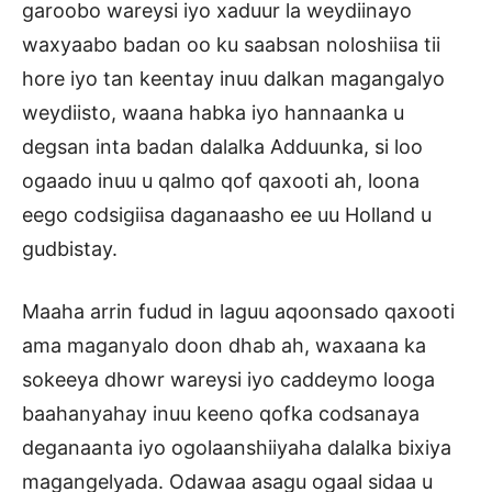
garoobo wareysi iyo xaduur la weydiinayo
waxyaabo badan oo ku saabsan noloshiisa tii
hore iyo tan keentay inuu dalkan magangalyo
weydiisto, waana habka iyo hannaanka u
degsan inta badan dalalka Adduunka, si loo
ogaado inuu u qalmo qof qaxooti ah, loona
eego codsigiisa daganaasho ee uu Holland u
gudbistay.
Maaha arrin fudud in laguu aqoonsado qaxooti
ama maganyalo doon dhab ah, waxaana ka
sokeeya dhowr wareysi iyo caddeymo looga
baahanyahay inuu keeno qofka codsanaya
deganaanta iyo ogolaanshiiyaha dalalka bixiya
magangelyada. Odawaa asagu ogaal sidaa u