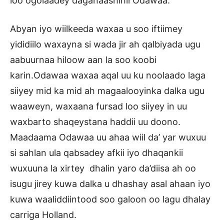
loo ogolaadey daganaashihii Odawaa.
Abyan iyo wiilkeeda waxaa u soo iftiimey
yididiilo waxayna si wada jir ah qalbiyada ugu
aabuurnaa hiloow aan la soo koobi
karin.Odawaa waxaa aqal uu ku noolaado laga
siiyey mid ka mid ah magaalooyinka dalka ugu
waaweyn, waxaana fursad loo siiyey in uu
waxbarto shaqeystana haddii uu doono.
Maadaama Odawaa uu ahaa wiil da’ yar wuxuu
si sahlan ula qabsadey afkii iyo dhaqankii
wuxuuna la xirtey dhalin yaro da’diisa ah oo
isugu jirey kuwa dalka u dhashay asal ahaan iyo
kuwa waaliddiintood soo galoon oo lagu dhalay
carriga Holland.