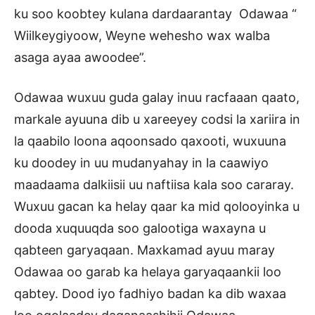
ku soo koobtey kulana dardaarantay Odawaa “
Wiilkeygiyoow, Weyne wehesho wax walba
asaga ayaa awoodee”.
Odawaa wuxuu guda galay inuu racfaaan qaato,
markale ayuuna dib u xareeyey codsi la xariira in
la qaabilo loona aqoonsado qaxooti, wuxuuna
ku doodey in uu mudanyahay in la caawiyo
maadaama dalkiisii uu naftiisa kala soo cararay.
Wuxuu gacan ka helay qaar ka mid qolooyinka u
dooda xuquuqda soo galootiga waxayna u
qabteen garyaqaan. Maxkamad ayuu maray
Odawaa oo garab ka helaya garyaqaankii loo
qabtey. Dood iyo fadhiyo badan ka dib waxaa