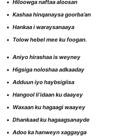
Hiloowga naftaa aloosan
Kashaa hinqanaysa goorba’an
Hankaa i waraysanaaya
Tolow hebel mee ku foogan.
Aniyo hirashaa is weyney
Higsiga noloshaa adkaaday
Adduun iyo haybsigiisa
Hangool li’idaan ku daayey
Waxaan ku hagaagi waayey
Dhankaad ku hagaagsanayde
Adoo ka hanweyn xaggayga