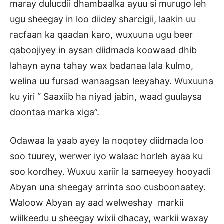
maray dulucdii dhambaalka ayuu si murugo leh
ugu sheegay in loo diidey sharcigii, laakin uu
racfaan ka qaadan karo, wuxuuna ugu beer
qaboojiyey in aysan diidmada koowaad dhib
lahayn ayna tahay wax badanaa lala kulmo,
welina uu fursad wanaagsan leeyahay. Wuxuuna
ku yiri “ Saaxiib ha niyad jabin, waad guulaysa
doontaa marka xiga”.
Odawaa la yaab ayey la noqotey diidmada loo
soo tuurey, werwer iyo walaac horleh ayaa ku
soo kordhey. Wuxuu xariir la sameeyey hooyadi
Abyan una sheegay arrinta soo cusboonaatey.
Waloow Abyan ay aad welweshay markii
wiilkeedu u sheegay wixii dhacay, warkii waxay