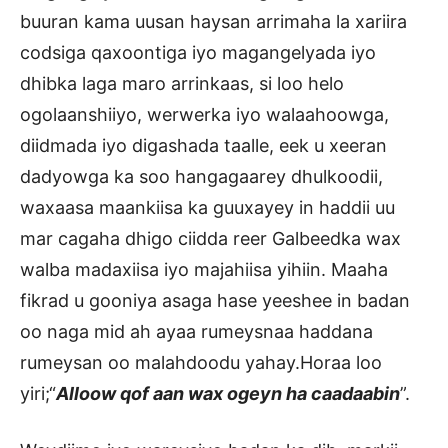
buuran kama uusan haysan arrimaha la xariira
codsiga qaxoontiga iyo magangelyada iyo
dhibka laga maro arrinkaas, si loo helo
ogolaanshiiyo, werwerka iyo walaahoowga,
diidmada iyo digashada taalle, eek u xeeran
dadyowga ka soo hangagaarey dhulkoodii,
waxaasa maankiisa ka guuxayey in haddii uu
mar cagaha dhigo ciidda reer Galbeedka wax
walba madaxiisa iyo majahiisa yihiin. Maaha
fikrad u gooniya asaga hase yeeshee in badan
oo naga mid ah ayaa rumeysnaa haddana
rumeysan oo malahdoodu yahay.Horaa loo
yiri;“
Alloow qof aan wax ogeyn ha caadaabin
”.