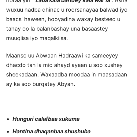
horaa yiri “
Laba kala baridey kala war la
”. Asna
wuxuu hadba dhinac u roorsanayaa balwad iyo
baacsi haween, hooyadina waxay besteed u
tahay oo la balanbashay una basaastey
muuqiisa iyo maqalkiisa.
Maanso uu Abwaan Hadraawi ka sameeyey
dhacdo tan la mid ahayd ayaan u soo xushey
sheekadaan. Waxaadba moodaa in maasadaan
ay ka soo burqatey Abyan.
Hunguri calafbaa xukuma
Hantina dhaqanbaa shushuba