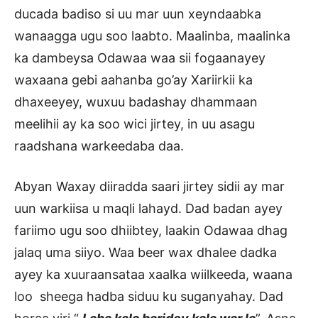
ducada badiso si uu mar uun xeyndaabka
wanaagga ugu soo laabto. Maalinba, maalinka
ka dambeysa Odawaa waa sii fogaanayey
waxaana gebi aahanba go’ay Xariirkii ka
dhaxeeyey, wuxuu badashay dhammaan
meelihii ay ka soo wici jirtey, in uu asagu
raadshana warkeedaba daa.
Abyan Waxay diiradda saari jirtey sidii ay mar
uun warkiisa u maqli lahayd. Dad badan ayey
fariimo ugu soo dhiibtey, laakin Odawaa dhag
jalaq uma siiyo. Waa beer wax dhalee dadka
ayey ka xuuraansataa xaalka wiilkeeda, waana
loo sheega hadba siduu ku suganyahay. Dad