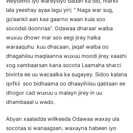
Weydiimo iyo wareysiyo badan ka dib, markii
lala yeeshay ayaa lagu yiri; “ Naga war sug,
go’aankii aan kaa gaarno waan kula soo
socodsii doonnaa”. Odawaa dharaar walba
wuxuu dhowr mar soo eegi jirey halka
waraaquhu kuu dhacaan, jaqaf walba oo
dhagahiisu maqlaanna wuxuu moodi jirey xaashi
xog xambaarsan kana socota Laamaha sharci
bixinta ee uu wacaalka ka sugayey. Sidoo kalana
qofkii soo bidhaama oo dhaayihiisu qabtaan ee
dhogor cad wuxuu u malayn jirey in uu
dhambaaal u wado.
Abyan xaaladda wiilkeeda Odawaa waxay ula
socotaa si wanaagsan, waxayna habeen iyo