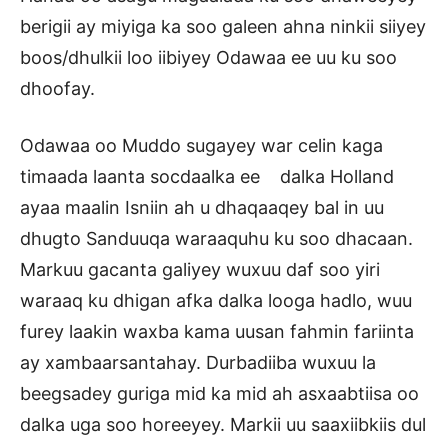
berigii ay miyiga ka soo galeen ahna ninkii siiyey
boos/dhulkii loo iibiyey Odawaa ee uu ku soo
dhoofay.
Odawaa oo Muddo sugayey war celin kaga
timaada laanta socdaalka ee dalka Holland
ayaa maalin Isniin ah u dhaqaaqey bal in uu
dhugto Sanduuqa waraaquhu ku soo dhacaan.
Markuu gacanta galiyey wuxuu daf soo yiri
waraaq ku dhigan afka dalka looga hadlo, wuu
furey laakin waxba kama uusan fahmin fariinta
ay xambaarsantahay. Durbadiiba wuxuu la
beegsadey guriga mid ka mid ah asxaabtiisa oo
dalka uga soo horeeyey. Markii uu saaxiibkiis dul