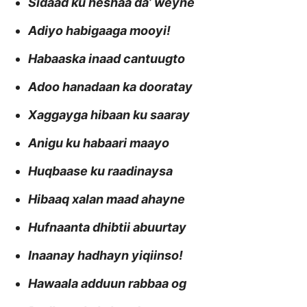
Sidaad ku heshaa da’ weyne
Adiyo habigaaga mooyi!
Habaaska inaad cantuugto
Adoo hanadaan ka dooratay
Xaggayga hibaan ku saaray
Anigu ku habaari maayo
Huqbaase ku raadinaysa
Hibaaq xalan maad ahayne
Hufnaanta dhibtii abuurtay
Inaanay hadhayn yiqiinso!
Hawaala adduun rabbaa og