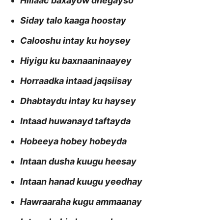
Hillaac baxayow dhegayso
Siday talo kaaga hoostay
Calooshu intay ku hoysey
Hiyigu ku baxnaaninaayey
Horraadka intaad jaqsiisay
Dhabtaydu intay ku haysey
Intaad huwanayd taftayda
Hobeeya hobey hobeyda
Intaan dusha kuugu heesay
Intaan hanad kuugu yeedhay
Hawraaraha kugu ammaanay