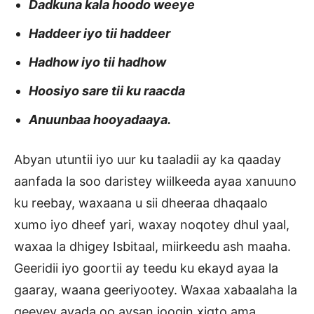
Dadkuna kala hoodo weeye
Haddeer iyo tii haddeer
Hadhow iyo tii hadhow
Hoosiyo sare tii ku raacda
Anuunbaa hooyadaaya.
Abyan utuntii iyo uur ku taaladii ay ka qaaday
aanfada la soo daristey wiilkeeda ayaa xanuuno
ku reebay, waxaana u sii dheeraa dhaqaalo
xumo iyo dheef yari, waxay noqotey dhul yaal,
waxaa la dhigey Isbitaal, miirkeedu ash maaha.
Geeridii iyo goortii ay teedu ku ekayd ayaa la
gaaray, waana geeriyootey. Waxaa xabaalaha la
geeyey ayada oo aysan joogin xigto ama