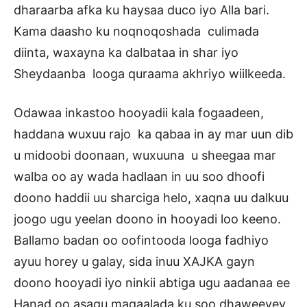
dharaarba afka ku haysaa duco iyo Alla bari.
Kama daasho ku noqnoqoshada culimada
diinta, waxayna ka dalbataa in shar iyo
Sheydaanba looga quraama akhriyo wiilkeeda.
Odawaa inkastoo hooyadii kala fogaadeen,
haddana wuxuu rajo ka qabaa in ay mar uun dib
u midoobi doonaan, wuxuuna u sheegaa mar
walba oo ay wada hadlaan in uu soo dhoofi
doono haddii uu sharciga helo, xaqna uu dalkuu
joogo ugu yeelan doono in hooyadi loo keeno.
Ballamo badan oo oofintooda looga fadhiyo
ayuu horey u galay, sida inuu XAJKA gayn
doono hooyadi iyo ninkii abtiga ugu aadanaa ee
Hanad oo asagu magaalada ku soo dhaweeyey