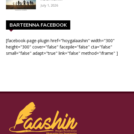
July 1, 2026
BARTEENNA FACEBOOK
[facebook-page-plugin href="hoygalaashin" width="300"
height="300" cover="false" facepile="false" cta="false"
small="false" adapt="true" link="false" method="iframe" ]