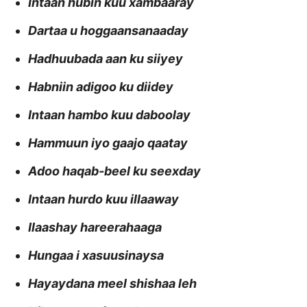
Intaan hubin kuu xambaaray
Dartaa u hoggaansanaaday
Hadhuubada aan ku siiyey
Habniin adigoo ku diidey
Intaan hambo kuu daboolay
Hammuun iyo gaajo qaatay
Adoo haqab-beel ku seexday
Intaan hurdo kuu illaaway
Ilaashay hareerahaaga
Hungaa i xasuusinaysa
Hayaydana meel shishaa leh