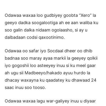
Odawaa waxaa loo gudbiyey goobta “Xero” la
geeyo dadka soogalootiga ah ee aan waliba ku
soo galin dalka nidaam ogolaasho, si ay u
dalbadaan codsi qaxootinimo.
Odawaa oo safar iyo Socdaal dheer oo dhib
badnaa soo maray ayaa markii la geeyey qolkii
iyo gogoshii loo asteeyey inuu si ku meel gaar
ah ugu sii Madbeeyo/hakado ayuu hurdo la
dhacay waxayna ku qaadatey ku dhawaad 24
saac inuu soo tooso.
Odawaa waxaa lagu war-galiyey inuu u diyaar