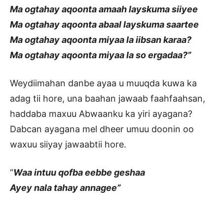
Ma ogtahay aqoonta amaah layskuma siiyee
Ma ogtahay aqoonta abaal layskuma saartee
Ma ogtahay aqoonta miyaa la iibsan karaa?
Ma ogtahay aqoonta miyaa la so ergadaa?”
Weydiimahan danbe ayaa u muuqda kuwa ka
adag tii hore, una baahan jawaab faahfaahsan,
haddaba maxuu Abwaanku ka yiri ayagana?
Dabcan ayagana mel dheer umuu doonin oo
waxuu siiyay jawaabtii hore.
“
Waa intuu qofba eebbe geshaa
Ayey nala tahay annagee”