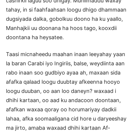
cashirkii laguu soo dhigay. Muhiimaddu waxay
tahay, in si faahfaahsan loogu dhigo dhammaan
dugsiyada dalka, gobolkuu doono ha ku yaallo,
Manhajkii uu doonana ha hoos tago, kooxdii
doontana ha heysatee.
Taasi micnaheedu maahan inaan leeyahay yaan
la baran Carabi iyo Ingiriis, balse, weydiinta aan
rabo inaan soo gudbiyo ayaa ah, maxaan sida
afafka qalaad loogu duubtay afkeenna hooyo
loogu duuban, oo aan loo daneyn? waxaad i
dhihi kartaan, oo aad ku andacoon doontaan,
afafkan waxaa qoray oo horumariyay dadkii
lahaa, afka soomaaligana cid hore u daryeeshay
ma jirto, amaba waxaad dhihi kartaan Af-