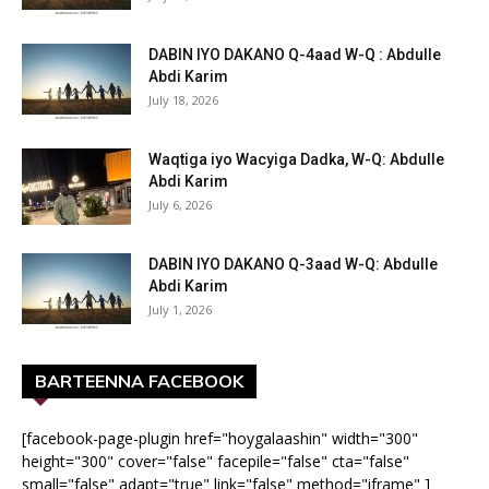
DABIN IYO DAKANO Q-4aad W-Q : Abdulle
Abdi Karim
July 18, 2026
Waqtiga iyo Wacyiga Dadka, W-Q: Abdulle
Abdi Karim
July 6, 2026
DABIN IYO DAKANO Q-3aad W-Q: Abdulle
Abdi Karim
July 1, 2026
BARTEENNA FACEBOOK
[facebook-page-plugin href="hoygalaashin" width="300"
height="300" cover="false" facepile="false" cta="false"
small="false" adapt="true" link="false" method="iframe" ]