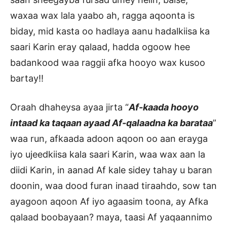
waxaa wax lala yaabo ah, ragga aqoonta is
biday, mid kasta oo hadlaya aanu hadalkiisa ka
saari Karin eray qalaad, hadda ogoow hee
badankood waa raggii afka hooyo wax kusoo
bartay!!
Oraah dhaheysa ayaa jirta “
Af-kaada hooyo
intaad ka taqaan ayaad Af-qalaadna ka barataa
”
waa run, afkaada adoon aqoon oo aan erayga
iyo ujeedkiisa kala saari Karin, waa wax aan la
diidi Karin, in aanad Af kale sidey tahay u baran
doonin, waa dood furan inaad tiraahdo, sow tan
ayagoon aqoon Af iyo agaasim toona, ay Afka
qalaad boobayaan? maya, taasi Af yaqaannimo