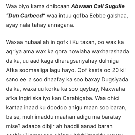
Waa biyo kama dhibcaan
Abwaan Cali Sugulle
“Dun Carbeed”
waa intuu qofba Eebbe galshaa,
ayay nala tahay annagana.
Waxaa hubaal ah in qofkii Ku taxan, oo wax ka
aqriya ama wax ka qora howlaha waxbarashada
dalka, uu aad kaga dharagsanyahay dulmiga
Afka soomaaliga lagu hayo. Qof kasta oo 20 kii
sano ee la soo dhaafay ka soo baxay Dugsiyada
dalka, waxa uu korka ka soo qeybay, Naxwaha
afka Ingiriiska iyo kan Carabigaba. Waa dhici
kartaa inaad ku dooddo anigu maan soo baran,
balse, muhiimaddu maahan adigu ma baratay
mise? adaaba dibjir ah haddii aanad baran