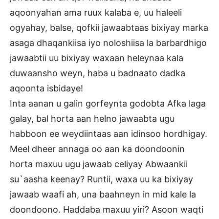
aqoonyahan ama ruux kalaba e, uu haleeli
ogyahay, balse, qofkii jawaabtaas bixiyay marka
asaga dhaqankiisa iyo noloshiisa la barbardhigo
jawaabtii uu bixiyay waxaan heleynaa kala
duwaansho weyn, haba u badnaato dadka
aqoonta isbidaye!
Inta aanan u galin gorfeynta godobta Afka laga
galay, bal horta aan helno jawaabta ugu
habboon ee weydiintaas aan idinsoo hordhigay.
Meel dheer annaga oo aan ka doondoonin
horta maxuu ugu jawaab celiyay Abwaankii
su`aasha keenay? Runtii, waxa uu ka bixiyay
jawaab waafi ah, una baahneyn in mid kale la
doondoono. Haddaba maxuu yiri? Asoon waqti