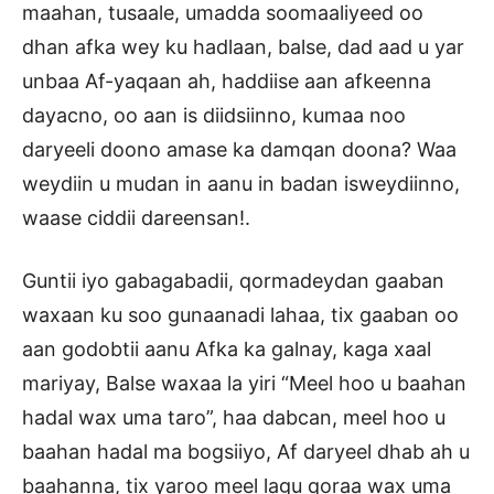
maahan, tusaale, umadda soomaaliyeed oo
dhan afka wey ku hadlaan, balse, dad aad u yar
unbaa Af-yaqaan ah, haddiise aan afkeenna
dayacno, oo aan is diidsiinno, kumaa noo
daryeeli doono amase ka damqan doona? Waa
weydiin u mudan in aanu in badan isweydiinno,
waase ciddii dareensan!.
Guntii iyo gabagabadii, qormadeydan gaaban
waxaan ku soo gunaanadi lahaa, tix gaaban oo
aan godobtii aanu Afka ka galnay, kaga xaal
mariyay, Balse waxaa la yiri “Meel hoo u baahan
hadal wax uma taro”, haa dabcan, meel hoo u
baahan hadal ma bogsiiyo, Af daryeel dhab ah u
baahanna, tix yaroo meel lagu qoraa wax uma