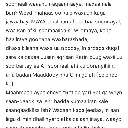
soomaali waaanu naqaannaaye, maxaa nala
bari? Weydiimahaas oo kale waxaan kaga
jawaabay, MAYA, duullaan afeed baa soconaya!,
waa kan afkii soomaaliga sii wiiqmaya, kana
haajiraya goobaha waxbarashada,
dhaxalkiisana waxa uu noqday, in ardaga dugsi
sare ka baxaa uusan aqrisan Karin buug waxii uu
soo bartay ee Af-soomaali ahi ku qoranyihiin,
una badan Maaddooyinka Cilmiga ah {Science-
ka}.
Maahmaah ayaa eheyd “Ratiga yari Ratiga weyn
saan-qaadkiisa leh” hadda kumaa kan kale
saanqaadkiisa leh? Waxaan kaga jeedaa, in aan
lagu diimin dhallinyaro afka calaanjinaya, waayo
saan sheegayba fursad umey helin, balse,