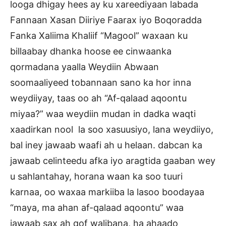
looga dhigay hees ay ku xareediyaan labada
Fannaan Xasan Diiriye Faarax iyo Boqoradda
Fanka Xaliima Khaliif “Magool” waxaan ku
billaabay dhanka hoose ee cinwaanka
qormadana yaalla Weydiin Abwaan
soomaaliyeed tobannaan sano ka hor inna
weydiiyay, taas oo ah “Af-qalaad aqoontu
miyaa?” waa weydiin mudan in dadka waqti
xaadirkan nool la soo xasuusiyo, lana weydiiyo,
bal iney jawaab waafi ah u helaan. dabcan ka
jawaab celinteedu afka iyo aragtida gaaban wey
u sahlantahay, horana waan ka soo tuuri
karnaa, oo waxaa markiiba la lasoo boodayaa
“maya, ma ahan af-qalaad aqoontu” waa
jawaab sax ah qof walibana, ha ahaado