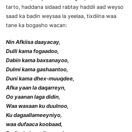
tarto, haddana sidaad rabtay haddii aad weyso
saad ka badin weysaa la yeelaa, tixdiina waa
tane ka bogasho wacan:
Nin Afkiisa daayacay,
Dulli kama fogaadoo,
Dabin kama baxsanayoo,
Dulmi kama gashaantoo,
Duni kama dhex-muuqdee,
Afka yaan la daqarreyn,
Oo yaanan laga didin,
Waa waxaan ku duulnoo,
Ku dagaallameeyniyo,
waa dufaaca koobaad,