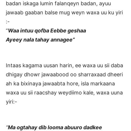
badan iskaga lumin falanqeyn badan, ayuu
jawaab gaaban balse mug weyn waxa uu ku yiri
:-
“
Waa intuu qofba Eebbe geshaa
Ayeey nala tahay annagee”
Intaas kagama uusan harin, ee waxa uu sii daba
dhigay dhowr jawaabood oo sharraxaad dheeri
ah ka bixinaya jawaabta hore, isla markaana
waxa uu sii raacshay weydiimo kale, waxa uuna
yiri:-
“
Ma ogtahay dib looma abuuro dadkee