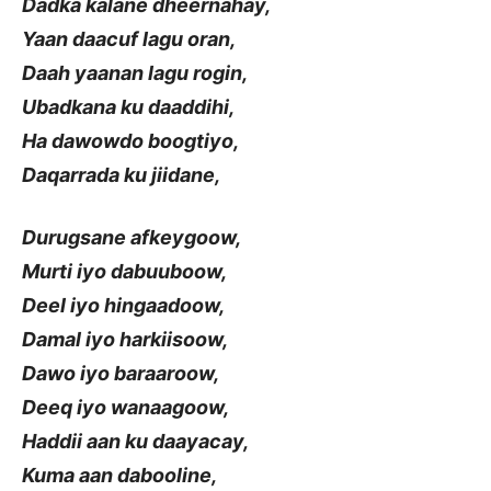
Dadka kalane dheernahay,
Yaan daacuf lagu oran,
Daah yaanan lagu rogin,
Ubadkana ku daaddihi,
Ha dawowdo boogtiyo,
Daqarrada ku jiidane,
Durugsane afkeygoow,
Murti iyo dabuuboow,
Deel iyo hingaadoow,
Damal iyo harkiisoow,
Dawo iyo baraaroow,
Deeq iyo wanaagoow,
Haddii aan ku daayacay,
Kuma aan dabooline,