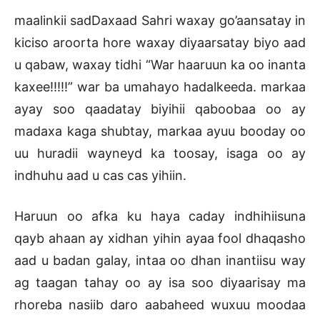
maalinkii sadDaxaad Sahri waxay go’aansatay in
kiciso aroorta hore waxay diyaarsatay biyo aad
u qabaw, waxay tidhi “War haaruun ka oo inanta
kaxee!!!!!” war ba umahayo hadalkeeda. markaa
ayay soo qaadatay biyihii qaboobaa oo ay
madaxa kaga shubtay, markaa ayuu booday oo
uu huradii wayneyd ka toosay, isaga oo ay
indhuhu aad u cas cas yihiin.
Haruun oo afka ku haya caday indhihiisuna
qayb ahaan ay xidhan yihin ayaa fool dhaqasho
aad u badan galay, intaa oo dhan inantiisu way
ag taagan tahay oo ay isa soo diyaarisay ma
rhoreba nasiib daro aabaheed wuxuu moodaa