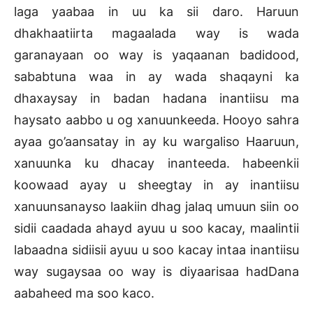
laga yaabaa in uu ka sii daro. Haruun
dhakhaatiirta magaalada way is wada
garanayaan oo way is yaqaanan badidood,
sababtuna waa in ay wada shaqayni ka
dhaxaysay in badan hadana inantiisu ma
haysato aabbo u og xanuunkeeda. Hooyo sahra
ayaa go’aansatay in ay ku wargaliso Haaruun,
xanuunka ku dhacay inanteeda. habeenkii
koowaad ayay u sheegtay in ay inantiisu
xanuunsanayso laakiin dhag jalaq umuun siin oo
sidii caadada ahayd ayuu u soo kacay, maalintii
labaadna sidiisii ayuu u soo kacay intaa inantiisu
way sugaysaa oo way is diyaarisaa hadDana
aabaheed ma soo kaco.