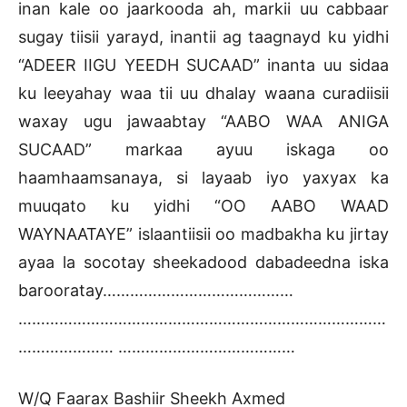
inan kale oo jaarkooda ah, markii uu cabbaar
sugay tiisii yarayd, inantii ag taagnayd ku yidhi
“ADEER IIGU YEEDH SUCAAD” inanta uu sidaa
ku leeyahay waa tii uu dhalay waana curadiisii
waxay ugu jawaabtay “AABO WAA ANIGA
SUCAAD” markaa ayuu iskaga oo
haamhaamsanaya, si layaab iyo yaxyax ka
muuqato ku yidhi “OO AABO WAAD
WAYNAATAYE” islaantiisii oo madbakha ku jirtay
ayaa la socotay sheekadood dabadeedna iska
barooratay……………………………………
………………………………………………………………………
………………… …………………………………
W/Q Faarax Bashiir Sheekh Axmed