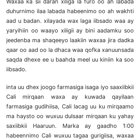
Waxaa ka sii daran xiliga la furo oo ah labada
duhurnimo ilaa labada habeenimo oo ah wakhti
aad u badan. xilayada wax laga iibsado waa ay
yaryihiin oo waayo xiligii ay bini aadamku soo
jeedenba ma shaqeeyo laakiin waxaa jira dadka
qaar oo aad oo la dhaca waa qofka xanuunsada
saqda dhexe ee u baahda meel uu kiniin ka soo
iibsado.
inta uu dhex joogo farmasiga isaga iyo saaxiibkii
Cali mirqaan waxa ay kuwada qayilaan
farmasiga gudihiisa, Cali lacag uu ku mirqaamo
ma haysto oo wuxuu dulsaar mirqaan ku yahay
saxiibkii Haaruun. Marka ay gaadho 1:00
habeennimo Cali wuxuu tagaa gurigiisa, waxaa