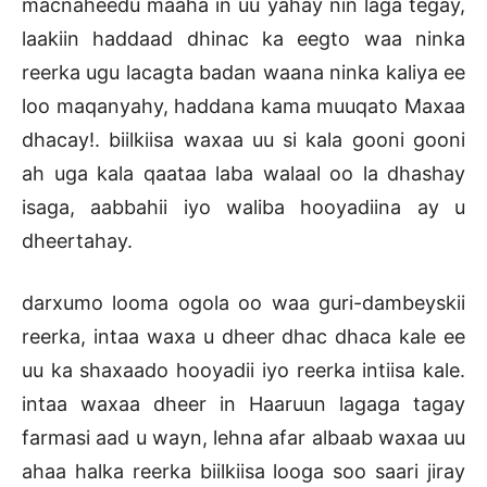
macnaheedu maaha in uu yahay nin laga tegay,
laakiin haddaad dhinac ka eegto waa ninka
reerka ugu lacagta badan waana ninka kaliya ee
loo maqanyahy, haddana kama muuqato Maxaa
dhacay!. biilkiisa waxaa uu si kala gooni gooni
ah uga kala qaataa laba walaal oo la dhashay
isaga, aabbahii iyo waliba hooyadiina ay u
dheertahay.
darxumo looma ogola oo waa guri-dambeyskii
reerka, intaa waxa u dheer dhac dhaca kale ee
uu ka shaxaado hooyadii iyo reerka intiisa kale.
intaa waxaa dheer in Haaruun lagaga tagay
farmasi aad u wayn, lehna afar albaab waxaa uu
ahaa halka reerka biilkiisa looga soo saari jiray