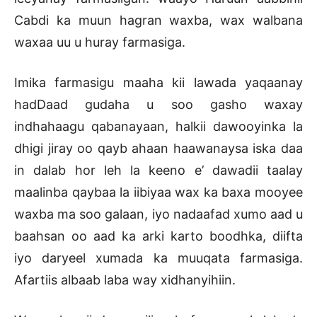
Cabdi ka muun hagran waxba, wax walbana
waxaa uu u huray farmasiga.
Imika farmasigu maaha kii lawada yaqaanay
hadDaad gudaha u soo gasho waxay
indhahaagu qabanayaan, halkii dawooyinka la
dhigi jiray oo qayb ahaan haawanaysa iska daa
in dalab hor leh la keeno e’ dawadii taalay
maalinba qaybaa la iibiyaa wax ka baxa mooyee
waxba ma soo galaan, iyo nadaafad xumo aad u
baahsan oo aad ka arki karto boodhka, diifta
iyo daryeel xumada ka muuqata farmasiga.
Afartiis albaab laba way xidhanyihiin.