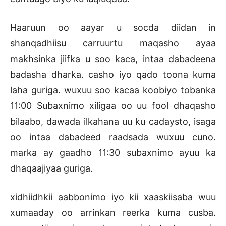
Haaruun oo aayar u socda diidan in
shanqadhiisu carruurtu maqasho ayaa
makhsinka jiifka u soo kaca, intaa dabadeena
badasha dharka. casho iyo qado toona kuma
laha guriga. wuxuu soo kacaa koobiyo tobanka
11:00 Subaxnimo xiligaa oo uu fool dhaqasho
bilaabo, dawada ilkahana uu ku cadaysto, isaga
oo intaa dabadeed raadsada wuxuu cuno.
marka ay gaadho 11:30 subaxnimo ayuu ka
dhaqaajiyaa guriga.
xidhiidhkii aabbonimo iyo kii xaaskiisaba wuu
xumaaday oo arrinkan reerka kuma cusba.