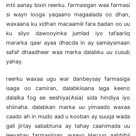
intii aanay bixin reerku. farmasigan waa farmasi
si wayn looga yaqaano magaalada oo dhan,
waxaana ku xidhan macaamiil fara badan oo uu
ku siiyo dawooyinka jumlad iyo tafaariiq
mararka qaar ayaa dhacda in ay samaysmaan
safaf dhaadheer waa marka dalabku uu cusub
yahay.
reerku waxaa ugu war danbeysay farmasiga
isaga oo camiran, dalabkiisana laga keeno
dalalka fog ee eeshiya(Asia) sida hindiya iyo
shiinaha. dalabkan marka uu yimaado waxaa
caado ah in mudo aad u kooban ay suuqa wada
gali jirtay sababtuna ay tahay caanimada uu
leeyahay farmasiigan. waayo Haruun aabbihii