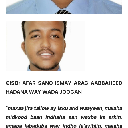
QISO: AFAR SANO ISMAY ARAG AABBAHEED
HADANA WAY WADA JOOGAN
“
maxaa jira tallow ay isku arki waayeen, malaha
midkood baan indhaha aan waxba ka arkin,
amaba labaduba way indho la’ayihiin, malaha