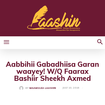
Aabbihii Gabadhiisa Garan
waayey! W/Q Faarax
Bashiir Sheekh Axmed
JULY 10, 2016
BY
MAAMULKA LAASHIN