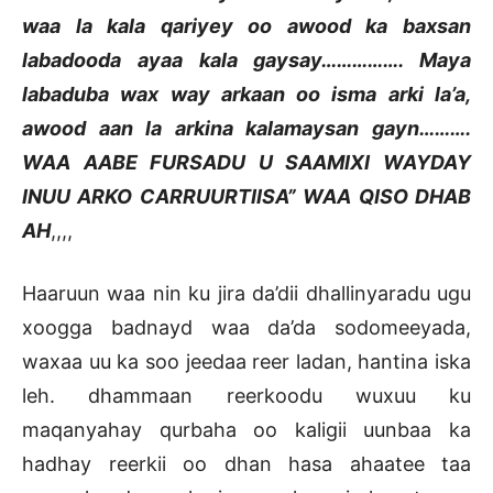
waa la kala qariyey oo awood ka baxsan
labadooda ayaa kala gaysay……………. Maya
labaduba wax way arkaan oo isma arki la’a,
awood aan la arkina kalamaysan gayn……….
WAA AABE FURSADU U SAAMIXI WAYDAY
INUU ARKO CARRUURTIISA” WAA QISO DHAB
AH
,,,,
Haaruun waa nin ku jira da’dii dhallinyaradu ugu
xoogga badnayd waa da’da sodomeeyada,
waxaa uu ka soo jeedaa reer ladan, hantina iska
leh. dhammaan reerkoodu wuxuu ku
maqanyahay qurbaha oo kaligii uunbaa ka
hadhay reerkii oo dhan hasa ahaatee taa