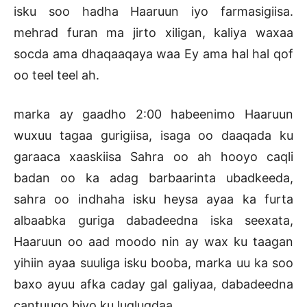
isku soo hadha Haaruun iyo farmasigiisa.
mehrad furan ma jirto xiligan, kaliya waxaa
socda ama dhaqaaqaya waa Ey ama hal hal qof
oo teel teel ah.
marka ay gaadho 2:00 habeenimo Haaruun
wuxuu tagaa gurigiisa, isaga oo daaqada ku
garaaca xaaskiisa Sahra oo ah hooyo caqli
badan oo ka adag barbaarinta ubadkeeda,
sahra oo indhaha isku heysa ayaa ka furta
albaabka guriga dabadeedna iska seexata,
Haaruun oo aad moodo nin ay wax ku taagan
yihiin ayaa suuliga isku booba, marka uu ka soo
baxo ayuu afka caday gal galiyaa, dabadeedna
cantuugo biyo ku luqluqdaa.