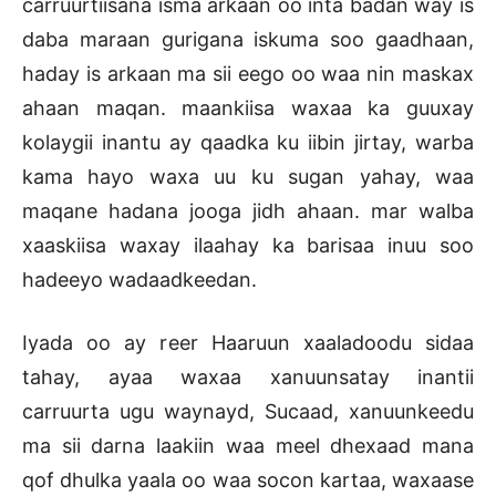
carruurtiisana isma arkaan oo inta badan way is
daba maraan gurigana iskuma soo gaadhaan,
haday is arkaan ma sii eego oo waa nin maskax
ahaan maqan. maankiisa waxaa ka guuxay
kolaygii inantu ay qaadka ku iibin jirtay, warba
kama hayo waxa uu ku sugan yahay, waa
maqane hadana jooga jidh ahaan. mar walba
xaaskiisa waxay ilaahay ka barisaa inuu soo
hadeeyo wadaadkeedan.
Iyada oo ay reer Haaruun xaaladoodu sidaa
tahay, ayaa waxaa xanuunsatay inantii
carruurta ugu waynayd, Sucaad, xanuunkeedu
ma sii darna laakiin waa meel dhexaad mana
qof dhulka yaala oo waa socon kartaa, waxaase