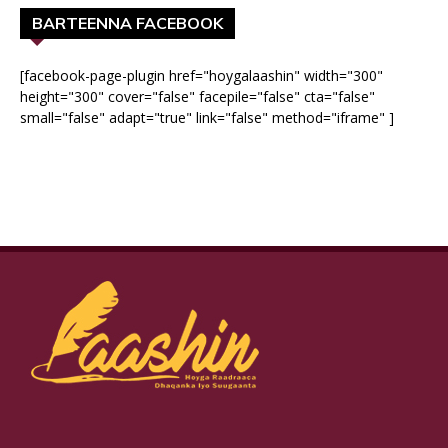
BARTEENNA FACEBOOK
[facebook-page-plugin href="hoygalaashin" width="300"
height="300" cover="false" facepile="false" cta="false"
small="false" adapt="true" link="false" method="iframe" ]