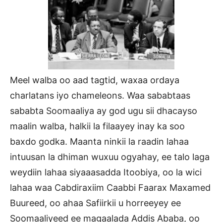
Meel walba oo aad tagtid, waxaa ordaya
charlatans iyo chameleons. Waa sababtaas
sababta Soomaaliya ay god ugu sii dhacayso
maalin walba, halkii la filaayey inay ka soo
baxdo godka. Maanta ninkii la raadin lahaa
intuusan la dhiman wuxuu ogyahay, ee talo laga
weydiin lahaa siyaaasadda Itoobiya, oo la wici
lahaa waa Cabdiraxiim Caabbi Faarax Maxamed
Buureed, oo ahaa Safiirkii u horreeyey ee
Soomaaliyeed ee magaalada Addis Ababa, oo