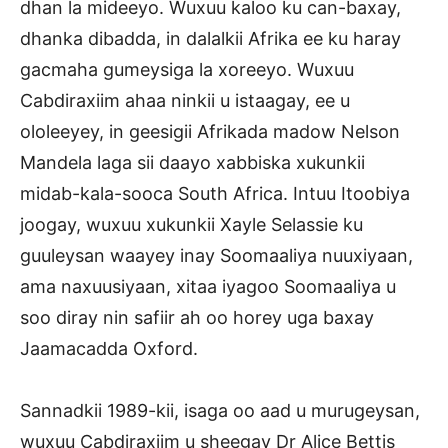
dhan la mideeyo. Wuxuu kaloo ku can-baxay,
dhanka dibadda, in dalalkii Afrika ee ku haray
gacmaha gumeysiga la xoreeyo. Wuxuu
Cabdiraxiim ahaa ninkii u istaagay, ee u
ololeeyey, in geesigii Afrikada madow Nelson
Mandela laga sii daayo xabbiska xukunkii
midab-kala-sooca South Africa. Intuu Itoobiya
joogay, wuxuu xukunkii Xayle Selassie ku
guuleysan waayey inay Soomaaliya nuuxiyaan,
ama naxuusiyaan, xitaa iyagoo Soomaaliya u
soo diray nin safiir ah oo horey uga baxay
Jaamacadda Oxford.
Sannadkii 1989-kii, isaga oo aad u murugeysan,
wuxuu Cabdiraxiim u sheegay Dr Alice Bettis