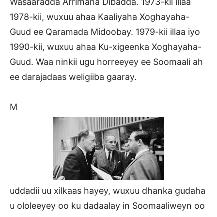
Wasaaradda Arrimaha Dibadda. 1973-kii illaa
1978-kii, wuxuu ahaa Kaaliyaha Xoghayaha-
Guud ee Qaramada Midoobay. 1979-kii illaa iyo
1990-kii, wuxuu ahaa Ku-xigeenka Xoghayaha-
Guud. Waa ninkii ugu horreeyey ee Soomaali ah
ee darajadaas weligiiba gaaray.
M
uddadii uu xilkaas hayey, wuxuu dhanka gudaha
u ololeeyey oo ku dadaalay in Soomaaliweyn oo