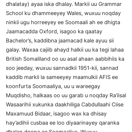
dhalatay) ayaa iska dhalay. Markii uu Grammar
School ku dhammeeyey Wales, wuxuu noqday
ninkii ugu horreeyey ee Soomaali ah ee dhigta
Jaamacadda Oxford, isagoo ka qaatay
Bachelor’s, kaddibna jaamacad kale ayuu sii
galay. Waxaa cajiib ahayd halkii uu ka tegi lahaa
British Somaliland oo uu asal ahaan aabbihiis ka
soo jeeday, wuxuu sannadkii 1951-kii, sannad
kaddib markii la sameeyey maamulkii AFIS ee
koonfurta Soomaaliya, uu u wareegay
Muqdisho, halkaas oo uu garab u noqday Ra’iisal
Wasaarihii xukunka daakhiliga Cabdullaahi Ciise
Maxamuud Bidaar, isagoo wax ka dhisay
hay’adihii cusbaa ee loo diyaarinayey qaranka
dhalan doona ee Soomaaliya. Wuxuu