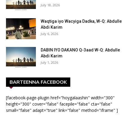
July 18, 2026
Waqtiga iyo Wacyiga Dadka, W-Q: Abdulle
Abdi Karim
July 6, 2026
DABIN IYO DAKANO Q-3aad W-Q: Abdulle
Abdi Karim
July 1, 2026
BARTEENNA FACEBOOK
[facebook-page-plugin href="hoygalaashin" width="300"
height="300" cover="false" facepile="false" cta="false"
small="false" adapt="true" link="false" method="iframe" ]