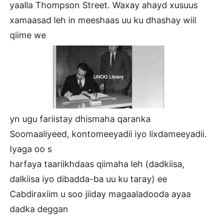
yaalla Thompson Street. Waxay ahayd xusuus
xamaasad leh in meeshaas uu ku dhashay wiil
qiime we
yn ugu fariistay dhismaha qaranka
Soomaaliyeed, kontomeeyadii iyo lixdameeyadii.
Iyaga oo s
harfaya taariikhdaas qiimaha leh (dadkiisa,
dalkiisa iyo dibadda-ba uu ku taray) ee
Cabdiraxiim u soo jiiday magaaladooda ayaa
dadka deggan