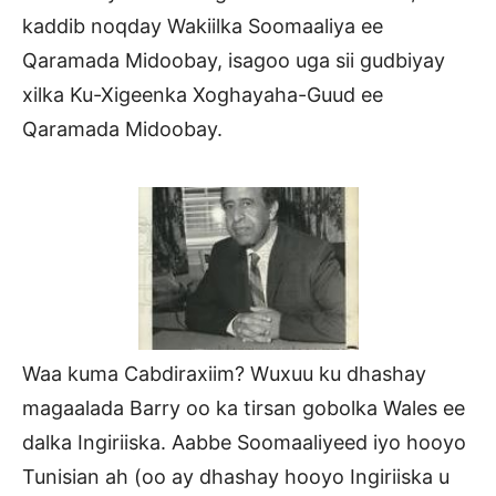
kaddib noqday Wakiilka Soomaaliya ee
Qaramada Midoobay, isagoo uga sii gudbiyay
xilka Ku-Xigeenka Xoghayaha-Guud ee
Qaramada Midoobay.
Waa kuma Cabdiraxiim? Wuxuu ku dhashay
magaalada Barry oo ka tirsan gobolka Wales ee
dalka Ingiriiska. Aabbe Soomaaliyeed iyo hooyo
Tunisian ah (oo ay dhashay hooyo Ingiriiska u