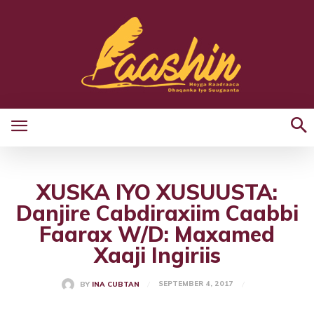
XUSKA IYO XUSUUSTA:
Danjire Cabdiraxiim Caabbi
Faarax W/D: Maxamed
Xaaji Ingiriis
SEPTEMBER 4, 2017
BY
INA CUBTAN