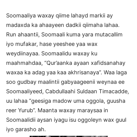
Soomaaliya waxay qiime lahayd markii ay
madaxda ka ahaayeen dadkii qiimaha lahaa.
Run ahaantii, Soomaali kuma yara mutacallim
iyo mufakar, hase yeeshee yaa wax
weydiinayaa. Soomaalidu waxay ku
maahmahdaa, “Qur’aanka ayaan xafidsanahay
waxaa ka adag yaa kaa akhrisanaya”. Waa laga
soo gudbay maalintii gabyaageenii weynaa ee
Soomaaliyeed, Cabdullaahi Suldaan Timacadde,
uu lahaa “geesiga madow uma oggola, guusha
reer Yurub”. Maanta waxay maraysaa in
Soomaalidii aysan iyagu isu oggoleyn wax guul
iyo garasho ah.