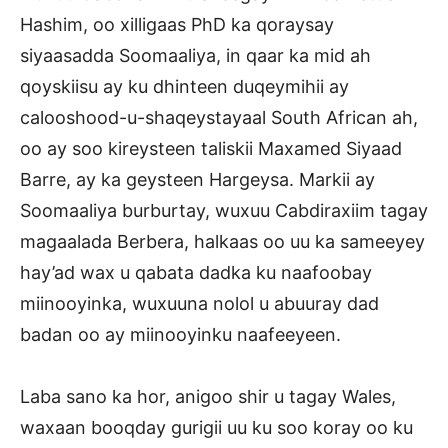
Hashim, oo xilligaas PhD ka qoraysay
siyaasadda Soomaaliya, in qaar ka mid ah
qoyskiisu ay ku dhinteen duqeymihii ay
calooshood-u-shaqeystayaal South African ah,
oo ay soo kireysteen taliskii Maxamed Siyaad
Barre, ay ka geysteen Hargeysa. Markii ay
Soomaaliya burburtay, wuxuu Cabdiraxiim tagay
magaalada Berbera, halkaas oo uu ka sameeyey
hay’ad wax u qabata dadka ku naafoobay
miinooyinka, wuxuuna nolol u abuuray dad
badan oo ay miinooyinku naafeeyeen.
Laba sano ka hor, anigoo shir u tagay Wales,
waxaan booqday gurigii uu ku soo koray oo ku