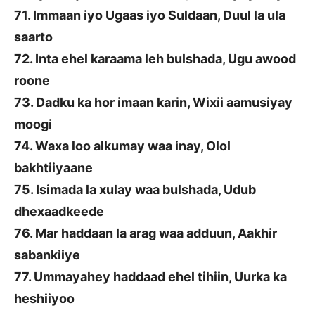
71. Immaan iyo Ugaas iyo Suldaan, Duul la ula
saarto
72. Inta ehel karaama leh bulshada, Ugu awood
roone
73. Dadku ka hor imaan karin, Wixii aamusiyay
moogi
74. Waxa loo alkumay waa inay, Olol
bakhtiiyaane
75. Isimada la xulay waa bulshada, Udub
dhexaadkeede
76. Mar haddaan la arag waa adduun, Aakhir
sabankiiye
77. Ummayahey haddaad ehel tihiin, Uurka ka
heshiiyoo