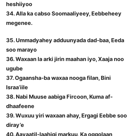
heshiiyoo
34. Alla ka cabso Soomaaliyeey, Eebbeheey
megenee.
35. Ummadyahey adduunyada dad-baa, Eeda
soo marayo
36. Waxaan la arki jirin maahan iyo, Xaaja noo
ugube
37. Ogaansha-ba waxaa nooga filan, Bini
Israa’iile
38. Nabi Muuse aabiga Fircoon, Kuma af-
dhaafeene
39. Wuxuu yiri waxaan ahay, Ergagi Eebbe soo
diray’e
40. Aayaatil-laahigi markuu, Ka oggolaan