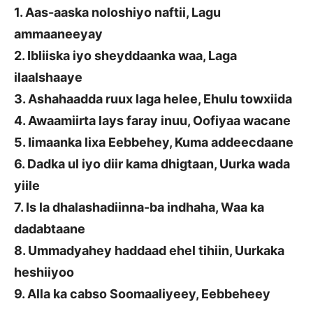
1. Aas-aaska noloshiyo naftii, Lagu
ammaaneeyay
2. Ibliiska iyo sheyddaanka waa, Laga
ilaalshaaye
3. Ashahaadda ruux laga helee, Ehulu towxiida
4. Awaamiirta lays faray inuu, Oofiyaa wacane
5. Iimaanka lixa Eebbehey, Kuma addeecdaane
6. Dadka ul iyo diir kama dhigtaan, Uurka wada
yiile
7. Is la dhalashadiinna-ba indhaha, Waa ka
dadabtaane
8. Ummadyahey haddaad ehel tihiin, Uurkaka
heshiiyoo
9. Alla ka cabso Soomaaliyeey, Eebbeheey