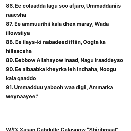
86. Ee colaadda lagu soo afjaro, Ummaddaniis
raacsha
87. Ee ammuurihii kala dhex maray, Wada
illowsiiya
88. Ee ilays-ki nabadeed iftiin, Oogta ka
hillaacsha
89. Eebbow Allahayow inaad, Nagu iraaddeyso
90. Ee albaabka kheyrka leh indhaha, Noogu
kala qaaddo
91. Ummadduu yabooh waa digii, Ammarka
weynaayee.”
W/D: Xasan Cabdulle Calasoow “Shiribmaal”