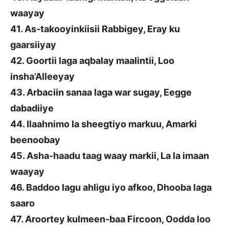
waayay
41. As-takooyinkiisii Rabbigey, Eray ku
gaarsiiyay
42. Goortii laga aqbalay maalintii, Loo
insha’Alleeyay
43. Arbaciin sanaa laga war sugay, Eegge
dabadiiye
44. Ilaahnimo la sheegtiyo markuu, Amarki
beenoobay
45. Asha-haadu taag waay markii, La la imaan
waayay
46. Baddoo lagu ahligu iyo afkoo, Dhooba laga
saaro
47. Aroortey kulmeen-baa Fircoon, Oodda loo