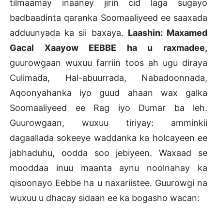
tilmaamay inaaney jirin cid laga sugayo
badbaadinta qaranka Soomaaliyeed ee saaxada
adduunyada ka sii baxaya.
Laashin: Maxamed
Gacal Xaayow EEBBE ha u raxmadee,
guurowgaan wuxuu farriin toos ah ugu diraya
Culimada, Hal-abuurrada, Nabadoonnada,
Aqoonyahanka iyo guud ahaan wax galka
Soomaaliyeed ee Rag iyo Dumar ba leh.
Guurowgaan, wuxuu tiriyay: amminkii
dagaallada sokeeye waddanka ka holcayeen ee
jabhaduhu, oodda soo jebiyeen. Waxaad se
mooddaa inuu maanta aynu noolnahay ka
qisoonayo Eebbe ha u naxariistee. Guurowgi na
wuxuu u dhacay sidaan ee ka bogasho wacan: