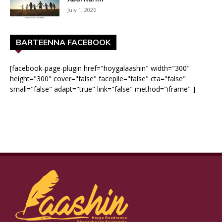
July 1, 2026
BARTEENNA FACEBOOK
[facebook-page-plugin href="hoygalaashin" width="300"
height="300" cover="false" facepile="false" cta="false"
small="false" adapt="true" link="false" method="iframe" ]