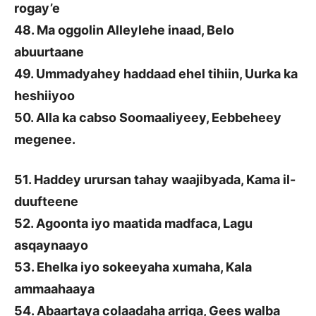
rogay’e
48. Ma oggolin Alleylehe inaad, Belo
abuurtaane
49. Ummadyahey haddaad ehel tihiin, Uurka ka
heshiiyoo
50. Alla ka cabso Soomaaliyeey, Eebbeheey
megenee.
51. Haddey urursan tahay waajibyada, Kama il-
duufteene
52. Agoonta iyo maatida madfaca, Lagu
asqaynaayo
53. Ehelka iyo sokeeyaha xumaha, Kala
ammaahaaya
54. Abaartaya colaadaha arriga, Gees walba