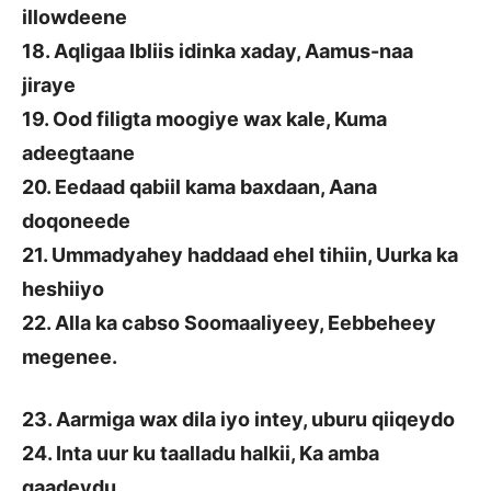
illowdeene
18. Aqligaa Ibliis idinka xaday, Aamus-naa
jiraye
19. Ood filigta moogiye wax kale, Kuma
adeegtaane
20. Eedaad qabiil kama baxdaan, Aana
doqoneede
21. Ummadyahey haddaad ehel tihiin, Uurka ka
heshiiyo
22. Alla ka cabso Soomaaliyeey, Eebbeheey
megenee.
23. Aarmiga wax dila iyo intey, uburu qiiqeydo
24. Inta uur ku taalladu halkii, Ka amba
qaadeydu