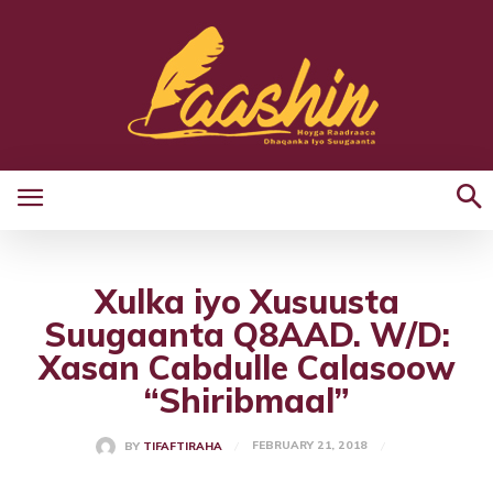
Xulka iyo Xusuusta
Suugaanta Q8AAD. W/D:
Xasan Cabdulle Calasoow
“Shiribmaal”
FEBRUARY 21, 2018
BY
TIFAFTIRAHA