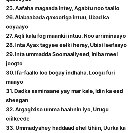
25. Aafaha magaada intey, Agabtu noo taallo
26. Alabaabada qaxootiga intuu, Ubad ka
ooyaayo
27. Aqli kala fog maankii intuu, Noo arriminaayo
28. Inta Ayax tagyee eelki heray, Ubixi leefaayo
29. Inta ummadda Soomaaliyeed, Iniba meel
joogto
30. Ifa-faallo loo bogay indhaha, Loogu furi
maayo
31. Dadka aaminsane yay mar kale, Idin ka eed
sheegan
32. Argagixiso umma baahnin iyo, Urugu
ciilkeede
33. Ummadyahey haddaad ehel tihiin, Uurka ka