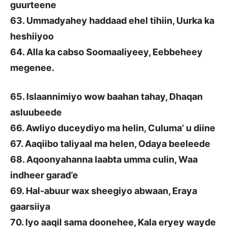
guurteene
63. Ummadyahey haddaad ehel tihiin, Uurka ka
heshiiyoo
64. Alla ka cabso Soomaaliyeey, Eebbeheey
megenee.
65. Islaannimiyo wow baahan tahay, Dhaqan
asluubeede
66. Awliyo duceydiyo ma helin, Culuma’ u diine
67. Aaqiibo taliyaal ma helen, Odaya beeleede
68. Aqoonyahanna laabta umma culin, Waa
indheer garad’e
69. Hal-abuur wax sheegiyo abwaan, Eraya
gaarsiiya
70. Iyo aaqil sama doonehee, Kala eryey wayde