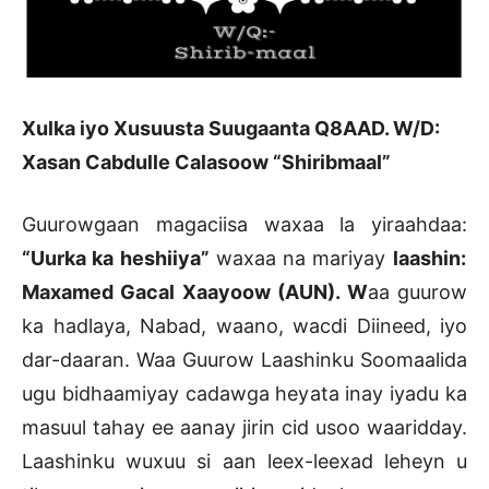
Xulka iyo Xusuusta Suugaanta Q8AAD. W/D:
Xasan Cabdulle Calasoow “Shiribmaal”
Guurowgaan magaciisa waxaa la yiraahdaa:
“Uurka ka heshiiya”
waxaa na mariyay
laashin:
Maxamed Gacal Xaayoow (AUN). W
aa guurow
ka hadlaya, Nabad, waano, wacdi Diineed, iyo
dar-daaran. Waa Guurow Laashinku Soomaalida
ugu bidhaamiyay cadawga heyata inay iyadu ka
masuul tahay ee aanay jirin cid usoo waaridday.
Laashinku wuxuu si aan leex-leexad leheyn u