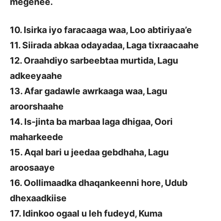
megenee.
10. Isirka iyo faracaaga waa, Loo abtiriyaa’e
11. Siirada abkaa odayadaa, Laga tixraacaahe
12. Oraahdiyo sarbeebtaa murtida, Lagu
adkeeyaahe
13. Afar gadawle awrkaaga waa, Lagu
aroorshaahe
14. Is-jinta ba marbaa laga dhigaa, Oori
maharkeede
15. Aqal bari u jeedaa gebdhaha, Lagu
aroosaaye
16. Oollimaadka dhaqankeenni hore, Udub
dhexaadkiise
17. Idinkoo ogaal u leh fudeyd, Kuma