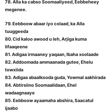
78. Alla ka cabso Soomaaliyeed, Eebbeheey
megenee.
79. Eebboow abaar iyo colaad, ka Alla
tuuggeeda
80. Cid kaloo awood u leh, Arjiga kuma
lifaaqeene
81. Adigaa irmaaney yaqaan, Ibaha xoolaade
82. Addoomada ammaanada gutee, Ehelu
towxiida
83. Adigaa abaalkooda guda, Yowmal aakhirada
84. Abtirsiino Soomaalidaan, Ehel
wadaagnaaye
85. Eebboow ayaamaha abshira, Saacatul
ijaabo