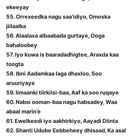
ekeeyay
55. Orrexeedka nagu saa’idiyo, Omoska
jiilaalka
56. Alaalaxa albaabada gurtaye, Ooga
bahaloobey
57. Iyo kuwa is baaradadhigtee, Araxda kaa
toogta
58. Ibni Aadamkaa laga dhaxloo, Soo
aruuriyaye
59. Iimaanki tiirkiisi-baa, Aaf ka soo ruqaye
60. Nabsi ooman-baa nagu habsadey, Waa
abaal marin’e
61. Ewelkeedi iyo aakhirkiyo, Aayadi Diinta
62. Shanti Udube Eebbeheey dhisaad, Ka asal