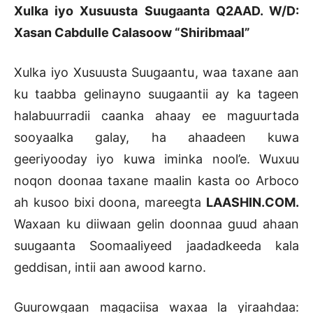
Xulka iyo Xusuusta Suugaanta Q2AAD. W/D:
Xasan Cabdulle Calasoow “Shiribmaal”
Xulka iyo Xusuusta Suugaantu, waa taxane aan
ku taabba gelinayno suugaantii ay ka tageen
halabuurradii caanka ahaay ee maguurtada
sooyaalka galay, ha ahaadeen kuwa
geeriyooday iyo kuwa iminka nool’e. Wuxuu
noqon doonaa taxane maalin kasta oo Arboco
ah kusoo bixi doona, mareegta
LAASHIN.COM.
Waxaan ku diiwaan gelin doonnaa guud ahaan
suugaanta Soomaaliyeed jaadadkeeda kala
geddisan, intii aan awood karno.
Guurowgaan magaciisa waxaa la yiraahdaa: