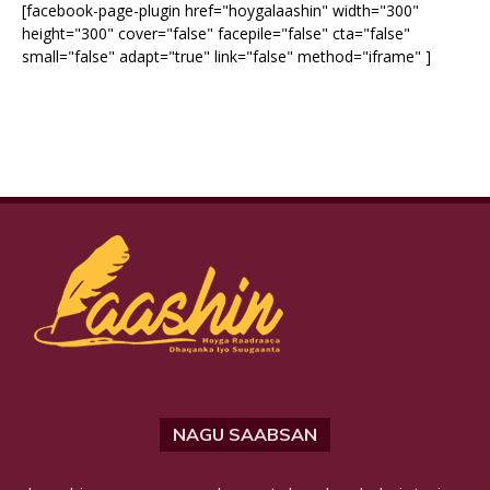
[facebook-page-plugin href="hoygalaashin" width="300"
height="300" cover="false" facepile="false" cta="false"
small="false" adapt="true" link="false" method="iframe" ]
NAGU SAABSAN