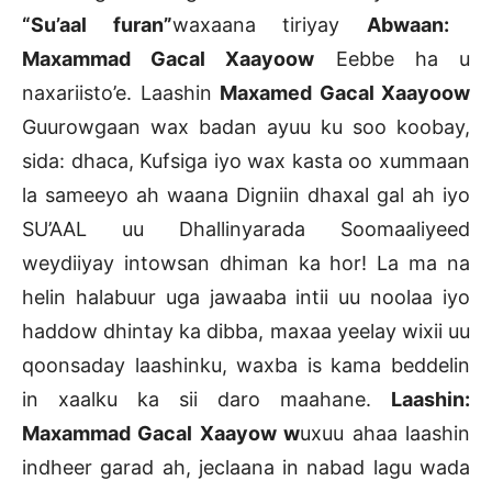
“Su’aal furan”
waxaana tiriyay
Abwaan:
Maxammad Gacal Xaayoow
Eebbe ha u
naxariisto’e. Laashin
Maxamed Gacal Xaayoow
Guurowgaan wax badan ayuu ku soo koobay,
sida: dhaca, Kufsiga iyo wax kasta oo xummaan
la sameeyo ah waana Digniin dhaxal gal ah iyo
SU’AAL uu Dhallinyarada Soomaaliyeed
weydiiyay intowsan dhiman ka hor! La ma na
helin halabuur uga jawaaba intii uu noolaa iyo
haddow dhintay ka dibba, maxaa yeelay wixii uu
qoonsaday laashinku, waxba is kama beddelin
in xaalku ka sii daro maahane.
Laashin:
Maxammad Gacal Xaayow w
uxuu ahaa laashin
indheer garad ah, jeclaana in nabad lagu wada