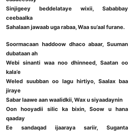
Sinjigeey beddelataye wixii, Sababbay
ceebaalka
Sahalaan jawaab uga rabaa, Waa su’aal furane.
Soormacaan haddoow dhaco abaar, Suuman
dubataan ah
Webi sinanti waa noo dhinneed, Saatan oo
kala’e
Weled suubban oo lagu hirtiyo, Saalax baa
jiraye
Sabar laawe aan waalidkii, Wax u siyaadaynin
Oon hooyadii silic ka bixin, Soow u hana
qaaday
Ee sandaqad ijaaraya sariir, Suganta