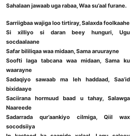
Sahalaan jawaab uga rabaa, Waa su’aal furane.
Sarriigbaa wajiga loo tirtiray, Salaxda foolkaahe
Si xilliyo si daran beey hunguri, Ugu
socdaalaane
Safar bililiqaa waa midaan, Sama aruurayne
Soofti laga tabcana waa midaan, Sama ku
waarayne
Sadaqiyo sawaab ma leh haddaad, Saa’id
bixidaaye
Saciirana hormuud baad u tahay, Salawga
Naareede
Sadarrada qur’aankiyo cilmiga, Qiil wax
socodsiiya
In kastood ka saanido xalaal, Lagu saleey