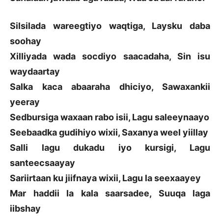
Silsilada wareegtiyo waqtiga, Laysku daba
soohay
Xilliyada wada socdiyo saacadaha, Sin isu
waydaartay
Salka kaca abaaraha dhiciyo, Sawaxankii
yeeray
Sedbursiga waxaan rabo isii, Lagu saleeynaayo
Seebaadka gudihiyo wixii, Saxanya weel yiillay
Salli lagu dukadu iyo kursigi, Lagu
santeecsaayay
Sariirtaan ku jiifnaya wixii, Lagu la seexaayey
Mar haddii la kala saarsadee, Suuqa laga
iibshay