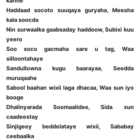
karine
Haddaad socoto suuqaya guryaha, Meesha
kala soocda
Nin surwaalka gaabsaday haddoow, Subixi kuu
yeero
Soo soco gacmaha sare u tag, Waa
silloontahaye
Sandullowna kugu baarayaa, Seedda
muruqaahe
Sabool baahan wixii laga dhacaa, Waa sun iyo
booge
Dhalinyarada Soomaalidee, Sida xun
caadeestay
Sinjigeey beddelataye wixii, Sababay
ceebaalka