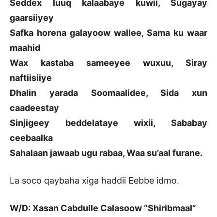
Seddex luuq kalaabaye kuwii, Sugayay
gaarsiiyey
Safka horena galayoow wallee, Sama ku waar
maahid
Wax kastaba sameeyee wuxuu, Siray
naftiisiiye
Dhalin yarada Soomaalidee, Sida xun
caadeestay
Sinjigeey beddelataye wixii, Sababay
ceebaalka
Sahalaan jawaab ugu rabaa, Waa su’aal furane.
La soco qaybaha xiga haddii Eebbe idmo.
W/D: Xasan Cabdulle Calasoow “Shiribmaal”