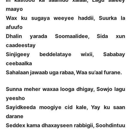
maayo
Wax ku sugaya weeyee haddii, Suurka la
afuufo
Dhalin yarada Soomaalidee, Sida xun
caadeestay
Sinjigeey beddelataye wixii, Sababay
ceebaalka
Sahalaan jawaab uga rabaa, Waa su’aal furane.
Sunna meher waxaa looga dhigay, Sowjo lagu
yeesho
Sayidkeeda moogiye cid kale, Yay ku saan
darane
Seddex kama dhaxayseen rabbigii, Soohdintuu