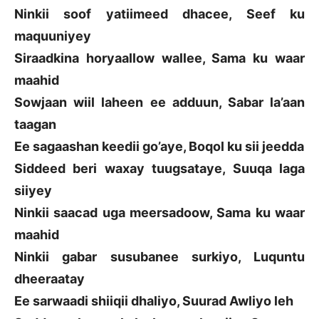
Ninkii soof yatiimeed dhacee, Seef ku
maquuniyey
Siraadkina horyaallow wallee, Sama ku waar
maahid
Sowjaan wiil laheen ee adduun, Sabar la’aan
taagan
Ee sagaashan keedii go’aye, Boqol ku sii jeedda
Siddeed beri waxay tuugsataye, Suuqa laga
siiyey
Ninkii saacad uga meersadoow, Sama ku waar
maahid
Ninkii gabar susubanee surkiyo, Luquntu
dheeraatay
Ee sarwaadi shiiqii dhaliyo, Suurad Awliyo leh