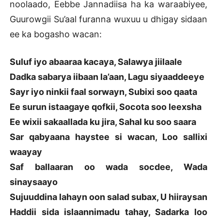
noolaado, Eebbe Jannadiisa ha ka waraabiyee,
Guurowgii Su’aal furanna wuxuu u dhigay sidaan
ee ka bogasho wacan:
Suluf iyo abaaraa kacaya, Salawya jiilaale
Dadka sabarya iibaan la’aan, Lagu siyaaddeeye
Sayr iyo ninkii faal sorwayn, Subixi soo qaata
Ee surun istaagaye qofkii, Socota soo leexsha
Ee wixii sakaallada ku jira, Sahal ku soo saara
Sar qabyaana haystee si wacan, Loo sallixi
waayay
Saf ballaaran oo wada socdee, Wada
sinaysaayo
Sujuuddina lahayn oon salad subax, U hiiraysan
Haddii sida islaannimadu tahay, Sadarka loo