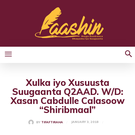
Xulka iyo Xusuusta
Suugaanta Q2AAD. W/D:
Xasan Cabdulle Calasoow
“Shiribmaal”
JANUARY 3, 2018
BY
TIFAFTIRAHA