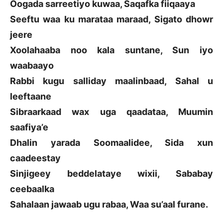
Oogada sarreetiyo kuwaa, Saqafka fiiqaaya
Seeftu waa ku marataa maraad, Sigato dhowr
jeere
Xoolahaaba noo kala suntane, Sun iyo
waabaayo
Rabbi kugu salliday maalinbaad, Sahal u
leeftaane
Sibraarkaad wax uga qaadataa, Muumin
saafiya’e
Dhalin yarada Soomaalidee, Sida xun
caadeestay
Sinjigeey beddelataye wixii, Sababay
ceebaalka
Sahalaan jawaab ugu rabaa, Waa su’aal furane.