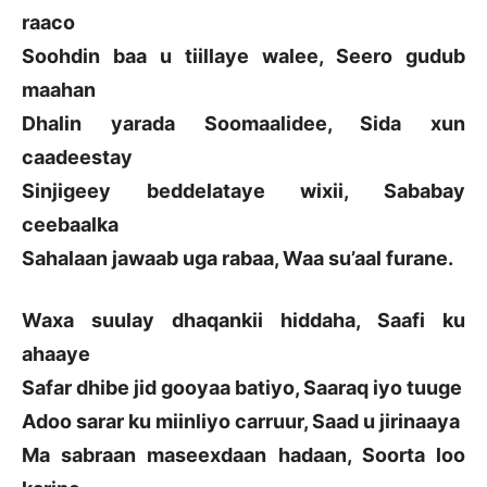
raaco
Soohdin baa u tiillaye walee, Seero gudub
maahan
Dhalin yarada Soomaalidee, Sida xun
caadeestay
Sinjigeey beddelataye wixii, Sababay
ceebaalka
Sahalaan jawaab uga rabaa, Waa su’aal furane.
Waxa suulay dhaqankii hiddaha, Saafi ku
ahaaye
Safar dhibe jid gooyaa batiyo, Saaraq iyo tuuge
Adoo sarar ku miinliyo carruur, Saad u jirinaaya
Ma sabraan maseexdaan hadaan, Soorta loo