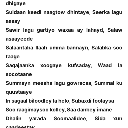
dhigaye
Suldaan keedi naagtow dhintaye, Seerka lagu
aasay
Sawir lagu gartiyo waxaa ay lahayd, Salaw
asaayeede
Salaantaba Ilaah umma bannayn, Salabka soo
taage
Saqajaanka xoogaye kufsaday, Waad la
socotaane
Summayn meesha lagu gowracaa, Summal ku
quustaaye
In sagaal biloodley la helo, Subaxdi foolaysa
Soo raagimaysoo kolley, Saa danbey imane
Dhalin yarada Soomaalidee, Sida xun
caadeestay