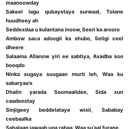
maanoowday
Sakeel lagu qubaystaya surwaal, Tolane
huudheey ah
Seddexdaa u kulantana inoow, Seeri ka arooro
Ambow saca adoogii ka shubo, Seligi ceel
dheere
Salaama Allanow yiri ee sabtiya, Axadba soo
booqdo
Ninka sugaya suugaan murti leh, Waa ku
sabaryaa’e
Dhalin yarada Soomaalidee, Sida xun
caadeestay
Sinjigeey beddelataye wixii, Sababay
ceebaalka
Sahalaan jawaab uga rabaa, Waa su’aal furane.