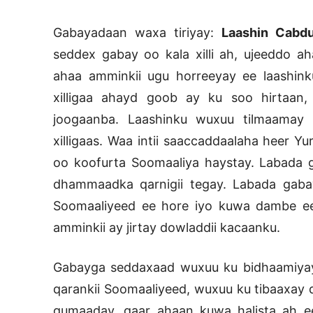
Gabayadaan waxa tiriyay:
Laashin Cabdu
seddex gabay oo kala xilli ah, ujeeddo 
ahaa amminkii ugu horreeyay ee laashin
xilligaa ahayd goob ay ku soo hirtaan
joogaanba. Laashinku wuxuu tilmaamay
xilligaas. Waa intii saaccaddaalaha heer 
oo koofurta Soomaaliya haystay. Labada g
dhammaadka qarnigii tegay. Labada gaba
Soomaaliyeed ee hore iyo kuwa dambe ee 
amminkii ay jirtay dowladdii kacaanku.
Gabayga seddaxaad wuxuu ku bidhaamiyay 
qarankii Soomaaliyeed, wuxuu ku tibaaxay
gumaaday, gaar ahaan kuwa halista ah e