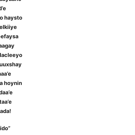
d’e
oo haysto
elkiiye
leefaysa
raagay
alacleeyo
buuxshay
aa’e
a hoynin
daa’e
taa’e
aada!
rido”