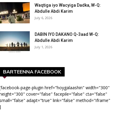
Waqtiga iyo Wacyiga Dadka, W-Q:
Abdulle Abdi Karim
July 6, 2026
DABIN IYO DAKANO Q-3aad W-Q:
Abdulle Abdi Karim
July 1, 2026
BARTEENNA FACEBOOK
[facebook-page-plugin href="hoygalaashin" width="300"
height="300" cover="false" facepile="false" cta="false"
small="false" adapt="true" link="false" method="iframe"
]