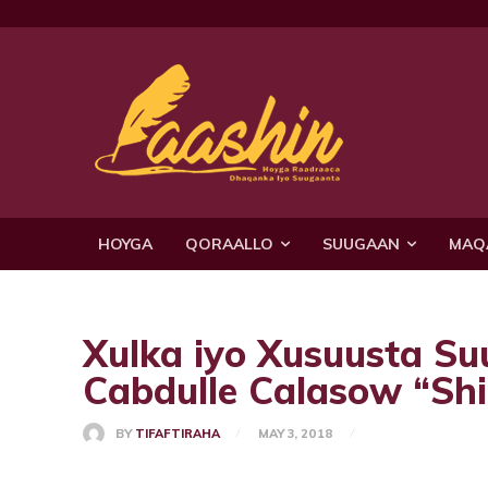
HOYGA
QORAALLO
SUUGAAN
MAQ
Xulka iyo Xusuusta S
Cabdulle Calasow “Sh
BY
TIFAFTIRAHA
MAY 3, 2018