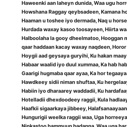
Haweenki aan laheyn dunida, Waa ugu hor
Howshana Raggay qeybsadeen, Kamana ho
Haaman u toshee iyo dermada, Naq u hors
Hurdada waxay kasoo toosayeen, Hiirta wa
Halboolaha la gooy dheelmatoo, Hooggan
qaar haddaan kacay waxay naqdeen, Horo
Hoygii aad geysaya guryihi, Ku hakan maa
Habaar waalid iyo duul xummaa, Ka hab ha
Gaarigi hugmaba qaar ayaa, Ka hor tegaay
Hawdkeey sidii niman shuftaa, Ku hergela
Habiin iyo dharaarey waddadii, Ku hardafa
Hotelladii dhexdoodeey raggii, Kula hadla
Haafkii sigaarkaya jibbeey, Halafsanaayaa
Hungurigii weelka raggii waa, Uga horreey
Ninkastoo hammuun badanna, Waa uga ha