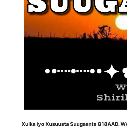
Xulka iyo Xusuusta Suugaanta Q18AAD. W/