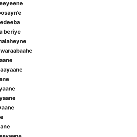
reeyeene
osayn’e
eedeeba
a beriye
 malaheyne
r waraabaahe
yaane
baayaane
aane
ayaane
ayaane
ayaane
ne
aane
raayaane