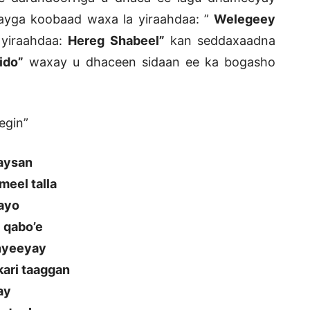
ayga koobaad waxa la yiraahdaa: ”
Welegeey
 yiraahdaa:
Hereg Shabeel”
kan seddaxaadna
ido”
waxay u dhaceen sidaan ee ka bogasho
egin”
faysan
meel talla
aayo
 qabo’e
onyeeyay
ari taaggan
ay