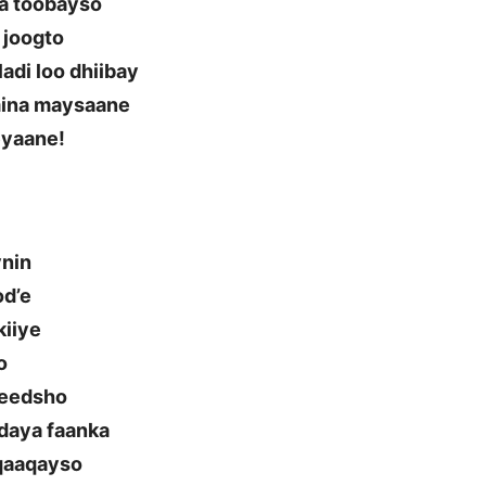
na toobayso
 joogto
ladi loo dhiibay
umina maysaane
eyaane!
ynin
od’e
kiiye
o
jeedsho
daya faanka
qaaqayso