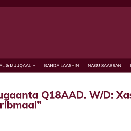
AL & MUUQAAL
BAHDA LAASHIN
NAGU SAABSAN
uugaanta Q18AAD. W/D: Xa
iribmaal”