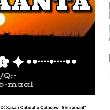
D: Xasan Cabdulle Calasow “Shiribmaal”