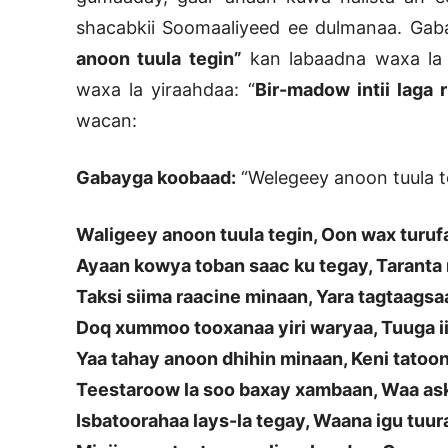
shacabkii Soomaaliyeed ee dulmanaa. Gab
anoon tuula tegin”
kan labaadna waxa la
waxa la yiraahdaa: “
Bir-madow intii laga r
wacan:
Gabayga koobaad:
“Welegeey anoon tuula t
Waligeey anoon tuula tegin, Oon wax turu
Ayaan kowya toban saac ku tegay, Taranta 
Taksi siima raacine minaan, Yara tagtaags
Doq xummoo tooxanaa yiri waryaa, Tuuga ii
Yaa tahay anoon dhihin minaan, Keni tato
Teestaroow la soo baxay xambaan, Waa ask
Isbatoorahaa lays-la tegay, Waana igu tuur