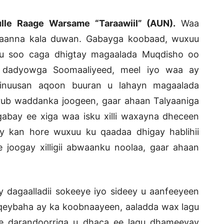
lle Raage Warsame “Taraawiil” (AUN).
Waa
ahaanna kala duwan. Gabayga koobaad, wuxuu
ku soo caga dhigtay magaalada Muqdisho oo
, dadyowga Soomaaliyeed, meel iyo waa ay
 inuusan aqoon buuran u lahayn magaalada
Yurub waddanka joogeen, gaar ahaan Talyaaniga
abay ee xiga waa isku xilli waxayna dheceen
y kan hore wuxuu ku qaadaa dhigay hablihii
joogay xilligii abwaanku noolaa, gaar ahaan
dagaalladii sokeeye iyo sideey u aanfeeyeen
 qeybaha ay ka koobnaayeen, aaladda wax lagu
e darandoorriga u dhaca ee lagu dhameeyay