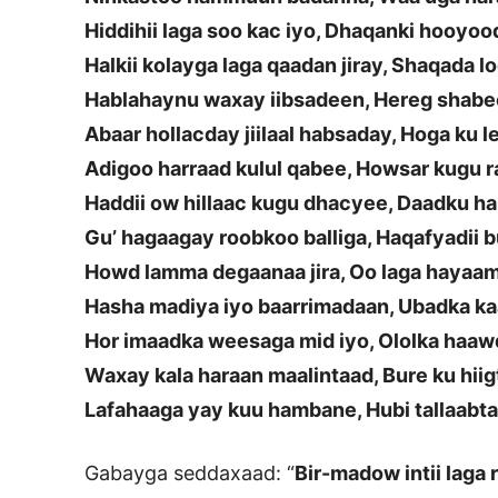
Hiddihii laga soo kac iyo, Dhaqanki hooyoo
Halkii kolayga laga qaadan jiray, Shaqada l
Hablahaynu waxay iibsadeen, Hereg shabe
Abaar hollacday jiilaal habsaday, Hoga ku 
Adigoo harraad kulul qabee, Howsar kugu 
Haddii ow hillaac kugu dhacyee, Daadku h
Gu’ hagaagay roobkoo balliga, Haqafyadii 
Howd lamma degaanaa jira, Oo laga hayaam
Hasha madiya iyo baarrimadaan, Ubadka ka
Hor imaadka weesaga mid iyo, Ololka haaw
Waxay kala haraan maalintaad, Bure ku hiig
Lafahaaga yay kuu hambane, Hubi tallaabt
Gabayga seddaxaad: “
Bir-madow intii laga 