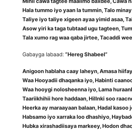
Minii cawa tagtee maalimo baxdee, Cawa 
Hala tummo iyo yaan la tummin, Talo minay
Taliye iyo taliye xigeen ayaa yimid asaa, Ta
Asow yiri ka taga tubtaad ugu tagteen, T
Tala xumo rag waa qaba jirtee, Tacaddi we
Gabayga labaad:
“Hereg Shabeel”
Anigoon hablaha caay laheyn, Amasa hiifa
Waa Hooyadii dhaqanka iyo, Habinti caano
Waa hooygi nolosheenna iyo, Lama huraan
Taariikhihii hore haddaan, Hillnki soo raacn
Heerka ay maraayaan balaan, Hadal kasoo 
Habsamo iyo xarraka loo dhashiyo, Haybad
Hubka xirashadiisaya markeey, Hodon dha