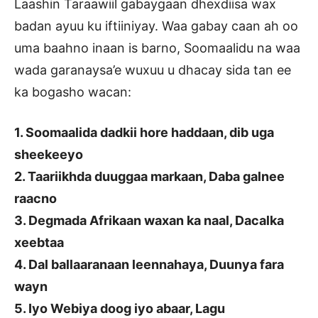
Laashin Taraawiil gabaygaan dhexdiisa wax
badan ayuu ku iftiiniyay. Waa gabay caan ah oo
uma baahno inaan is barno, Soomaalidu na waa
wada garanaysa’e wuxuu u dhacay sida tan ee
ka bogasho wacan:
1. Soomaalida dadkii hore haddaan, dib uga
sheekeeyo
2. Taariikhda duuggaa markaan, Daba galnee
raacno
3. Degmada Afrikaan waxan ka naal, Dacalka
xeebtaa
4. Dal ballaaranaan leennahaya, Duunya fara
wayn
5. Iyo Webiya doog iyo abaar, Lagu