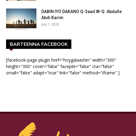
DABIN IYO DAKANO Q-3aad W-Q: Abdulle
Abdi Karim
July 1, 2026
BARTEENNA FACEBOOK
[facebook-page-plugin href="hoygalaashin" width="300"
height="300" cover="false" facepile="false" cta="false"
small="false" adapt="true" link="false" method="iframe" ]