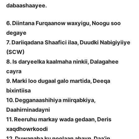
dabaashaayee.
6. Diintana Furqaanow waxyigu, Noogu soo
degaye
7. Dariiqadana Shaafici ilaa, Duudki Nabigiyiiye
(SCW)
8. Is daryeelka kaalmaha ninkii, Dalagahee
cayra
9. Marki loo dugaal galo martida, Deeqa
bixintiisa
10. Degganaashihiya miirqabkiya,
Daahirninadayni
11. Reeruhu markay wada gedaan, Deris
xaqdhowrkoodi
12. Duwanaha ku noolaan ahayn, Daa’in