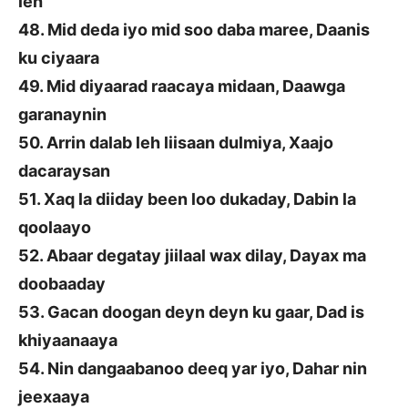
leh
48. Mid deda iyo mid soo daba maree, Daanis
ku ciyaara
49. Mid diyaarad raacaya midaan, Daawga
garanaynin
50. Arrin dalab leh liisaan dulmiya, Xaajo
dacaraysan
51. Xaq la diiday been loo dukaday, Dabin la
qoolaayo
52. Abaar degatay jiilaal wax dilay, Dayax ma
doobaaday
53. Gacan doogan deyn deyn ku gaar, Dad is
khiyaanaaya
54. Nin dangaabanoo deeq yar iyo, Dahar nin
jeexaaya