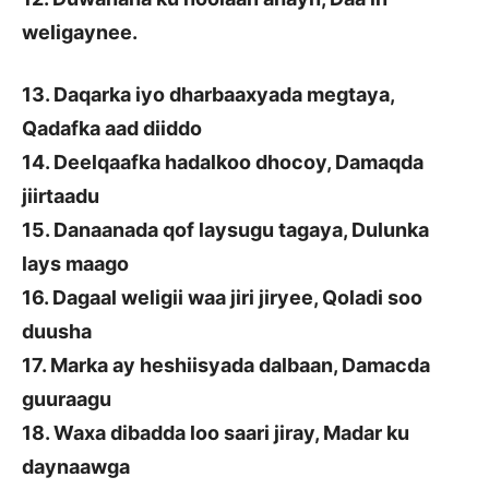
weligaynee.
13. Daqarka iyo dharbaaxyada megtaya,
Qadafka aad diiddo
14. Deelqaafka hadalkoo dhocoy, Damaqda
jiirtaadu
15. Danaanada qof laysugu tagaya, Dulunka
lays maago
16. Dagaal weligii waa jiri jiryee, Qoladi soo
duusha
17. Marka ay heshiisyada dalbaan, Damacda
guuraagu
18. Waxa dibadda loo saari jiray, Madar ku
daynaawga