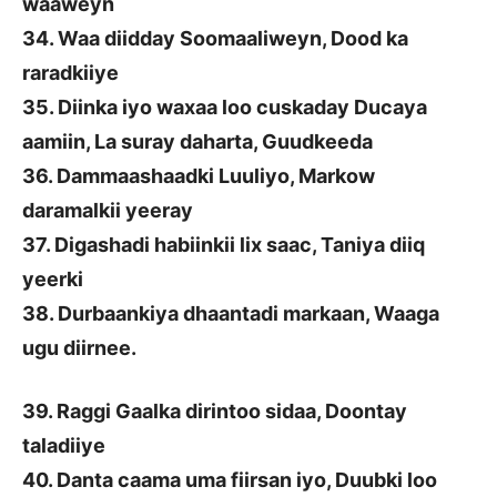
waaweyn
34. Waa diidday Soomaaliweyn, Dood ka
raradkiiye
35. Diinka iyo waxaa loo cuskaday Ducaya
aamiin, La suray daharta, Guudkeeda
36. Dammaashaadki Luuliyo, Markow
daramalkii yeeray
37. Digashadi habiinkii lix saac, Taniya diiq
yeerki
38. Durbaankiya dhaantadi markaan, Waaga
ugu diirnee.
39. Raggi Gaalka dirintoo sidaa, Doontay
taladiiye
40. Danta caama uma fiirsan iyo, Duubki loo