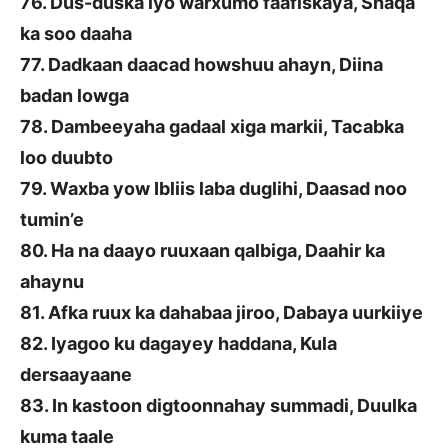
76. Dus-duska iyo warxumo faafiskaya, Shaqa
ka soo daaha
77. Dadkaan daacad howshuu ahayn, Diina
badan lowga
78. Dambeeyaha gadaal xiga markii, Tacabka
loo duubto
79. Waxba yow Ibliis laba duglihi, Daasad noo
tumin’e
80. Ha na daayo ruuxaan qalbiga, Daahir ka
ahaynu
81. Afka ruux ka dahabaa jiroo, Dabaya uurkiiye
82. Iyagoo ku dagayey haddana, Kula
dersaayaane
83. In kastoon digtoonnahay summadi, Duulka
kuma taale