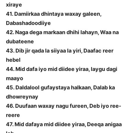
xiraye
41. Damiirkaa dhintaya waxay galeen,
Dabashadoodiiye
42. Naga dega markaan dhihi lahayn, Waa na
dubateene
43. Dib jir qada la siiyaa la yiri, Daafac reer
hebel
44. Mid dafa iyo mid diidee yiraa, laygu dagi
maayo
45. Daldalool gufaystaya halkaan, Dalab ka
dhowreynay
46. Duufaan waxay nagu fureen, Deb iyo ree-
reere
47. Mid dafaya mid diidee yiraa, Deeqa anigaa