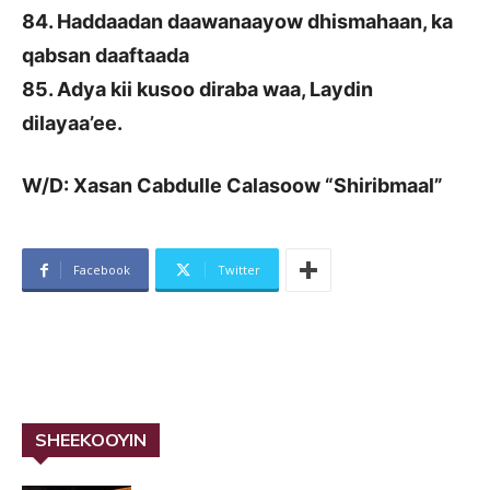
84. Haddaadan daawanaayow dhismahaan, ka
qabsan daaftaada
85. Adya kii kusoo diraba waa, Laydin
dilayaa’ee.
W/D: Xasan Cabdulle Calasoow “Shiribmaal”
Facebook
Twitter
SHEEKOOYIN