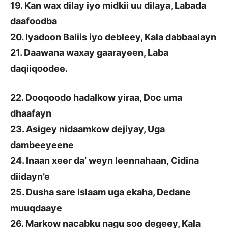
19. Kan wax dilay iyo midkii uu dilaya, Labada
daafoodba
20. Iyadoon Baliis iyo debleey, Kala dabbaalayn
21. Daawana waxay gaarayeen, Laba
daqiiqoodee.
22. Dooqoodo hadalkow yiraa, Doc uma
dhaafayn
23. Asigey nidaamkow dejiyay, Uga
dambeeyeene
24. Inaan xeer da’ weyn leennahaan, Cidina
diidayn’e
25. Dusha sare Islaam uga ekaha, Dedane
muuqdaaye
26. Markow nacabku nagu soo degeey, Kala