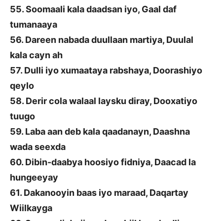
55. Soomaali kala daadsan iyo, Gaal daf
tumanaaya
56. Dareen nabada duullaan martiya, Duulal
kala cayn ah
57. Dulli iyo xumaataya rabshaya, Doorashiyo
qeylo
58. Derir cola walaal laysku diray, Dooxatiyo
tuugo
59. Laba aan deb kala qaadanayn, Daashna
wada seexda
60. Dibin-daabya hoosiyo fidniya, Daacad la
hungeeyay
61. Dakanooyin baas iyo maraad, Daqartay
Wiilkayga