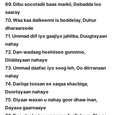
69. Dibu socotadii baas markii, Debadda loo
saaray
70. Waa kaa dalkeenni is beddelay, Duhur
dharaareede
71. Ummad diif iyo gaajiyo jahliba, Duugtayaan
nahay
72. Dan-wadaag heshiisee gunnimo,
Diiddayaan nahaye
73. Ummad daafac iyo xoog leh, Oo diirranaan
nahay
74. Dariiqa toosan ee xaqaa shacbiga,
Doortayaan nahaye
75. Diyaar waxan u nahay goor dhaw inan,
Dayaxa gaarnaaye