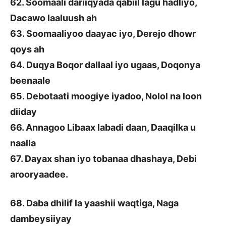
62. Soomaali dariiqyada qabiil lagu hadliyo,
Dacawo laaluush ah
63. Soomaaliyoo daayac iyo, Derejo dhowr
qoys ah
64. Duqya Boqor dallaal iyo ugaas, Doqonya
beenaale
65. Debotaati moogiye iyadoo, Nolol na loon
diiday
66. Annagoo Libaax labadi daan, Daaqilka u
naalla
67. Dayax shan iyo tobanaa dhashaya, Debi
arooryaadee.
68. Daba dhilif la yaashii waqtiga, Naga
dambeysiiyay