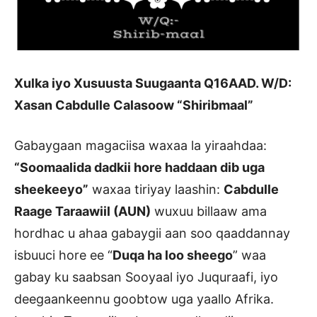
Xulka iyo Xusuusta Suugaanta Q16AAD. W/D:
Xasan Cabdulle Calasoow “Shiribmaal”
Gabaygaan magaciisa waxaa la yiraahdaa:
“Soomaalida dadkii hore haddaan dib uga
sheekeeyo”
waxaa tiriyay laashin:
Cabdulle
Raage Taraawiil (AUN)
wuxuu billaaw ama
hordhac u ahaa gabaygii aan soo qaaddannay
isbuuci hore ee “
Duqa ha loo sheego
” waa
gabay ku saabsan Sooyaal iyo Juquraafi, iyo
deegaankeennu goobtow uga yaallo Afrika.