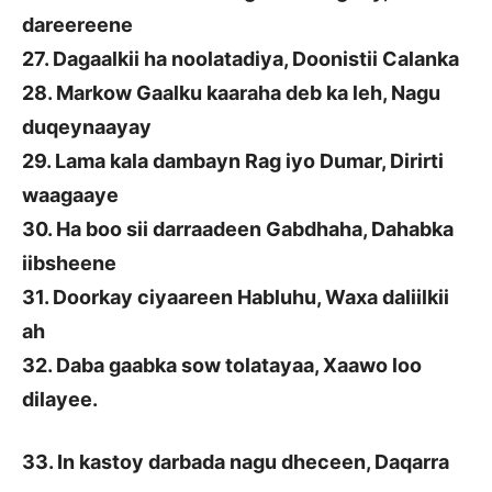
dareereene
27. Dagaalkii ha noolatadiya, Doonistii Calanka
28. Markow Gaalku kaaraha deb ka leh, Nagu
duqeynaayay
29. Lama kala dambayn Rag iyo Dumar, Dirirti
waagaaye
30. Ha boo sii darraadeen Gabdhaha, Dahabka
iibsheene
31. Doorkay ciyaareen Habluhu, Waxa daliilkii
ah
32. Daba gaabka sow tolatayaa, Xaawo loo
dilayee.
33. In kastoy darbada nagu dheceen, Daqarra