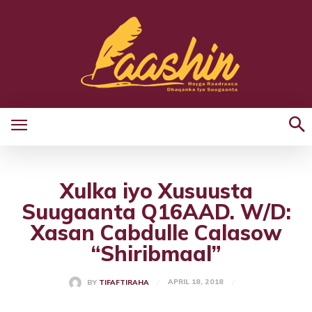
Xulka iyo Xusuusta
Suugaanta Q16AAD. W/D:
Xasan Cabdulle Calasow
“Shiribmaal”
APRIL 18, 2018
BY
TIFAFTIRAHA