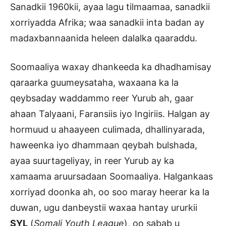
Sanadkii 1960kii, ayaa lagu tilmaamaa, sanadkii
xorriyadda Afrika; waa sanadkii inta badan ay
madaxbannaanida heleen dalalka qaaraddu.
Soomaaliya waxay dhankeeda ka dhadhamisay
qaraarka guumeysataha, waxaana ka la
qeybsaday waddammo reer Yurub ah, gaar
ahaan Talyaani, Faransiis iyo Ingiriis. Halgan ay
hormuud u ahaayeen culimada, dhallinyarada,
haweenka iyo dhammaan qeybah bulshada,
ayaa suurtageliyay, in reer Yurub ay ka
xamaama aruursadaan Soomaaliya. Halgankaas
xorriyad doonka ah, oo soo maray heerar ka la
duwan, ugu danbeystii waxaa hantay ururkii
SYL
(
Somali Youth League
), oo sabab u