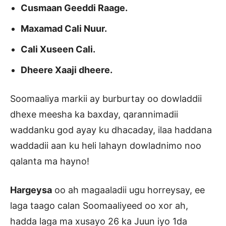
Cusmaan Geeddi Raage.
Maxamad Cali Nuur.
Cali Xuseen Cali.
Dheere Xaaji dheere.
Soomaaliya markii ay burburtay oo dowladdii
dhexe meesha ka baxday, qarannimadii
waddanku god ayay ku dhacaday, ilaa haddana
waddadii aan ku heli lahayn dowladnimo noo
qalanta ma hayno!
Hargeysa
oo ah magaaladii ugu horreysay, ee
laga taago calan Soomaaliyeed oo xor ah,
hadda laga ma xusayo 26 ka Juun iyo 1da