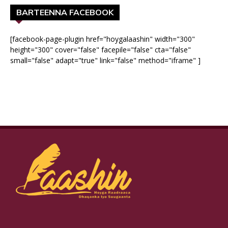
BARTEENNA FACEBOOK
[facebook-page-plugin href="hoygalaashin" width="300"
height="300" cover="false" facepile="false" cta="false"
small="false" adapt="true" link="false" method="iframe" ]