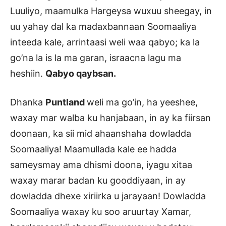
Luuliyo, maamulka Hargeysa wuxuu sheegay, in
uu yahay dal ka madaxbannaan Soomaaliya
inteeda kale, arrintaasi weli waa qabyo; ka la
go’na la is la ma garan, israacna lagu ma
heshiin.
Qabyo qaybsan.
Dhanka
Puntland
weli ma go’in, ha yeeshee,
waxay mar walba ku hanjabaan, in ay ka fiirsan
doonaan, ka sii mid ahaanshaha dowladda
Soomaaliya! Maamullada kale ee hadda
sameysmay ama dhismi doona, iyagu xitaa
waxay marar badan ku gooddiyaan, in ay
dowladda dhexe xiriirka u jarayaan! Dowladda
Soomaaliya waxay ku soo aruurtay Xamar,