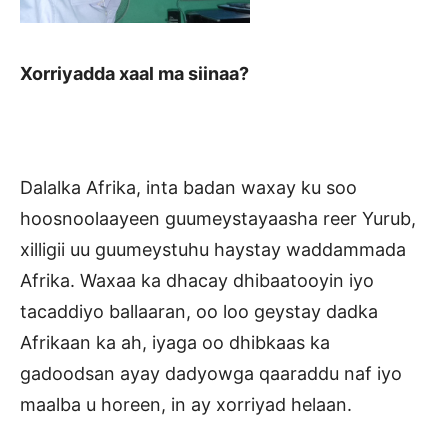
Xorriyadda xaal ma siinaa?
Dalalka Afrika, inta badan waxay ku soo
hoosnoolaayeen guumeystayaasha reer Yurub,
xilligii uu guumeystuhu haystay waddammada
Afrika. Waxaa ka dhacay dhibaatooyin iyo
tacaddiyo ballaaran, oo loo geystay dadka
Afrikaan ka ah, iyaga oo dhibkaas ka
gadoodsan ayay dadyowga qaaraddu naf iyo
maalba u horeen, in ay xorriyad helaan.