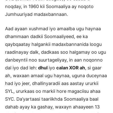
noqday, in 1960 kii Soomaaliya ay noqoto
Jumhuuriyad madaxbannaan.
Aad ayaan xushmad iyo amaalba ugu haynaa
dhammaan dadkii Soomaaliyeed, ee ka
qaybqaatay halgankii madaxbannanida loogu
raadinayay dalk, dadkaas soo halgamay oo ugu
danbeyntii noo suurtageliyay, in aan noqonno
dal iyo dad leh:
dhul
iyo
calan XOR ah
, si gaar
ah, waxaan amaal ugu haynaa, uguna duceynaa
had iyo jeer, dhallinyaradii aas aastay ururkii
SYL, ururkaas oo markii hore magaciisu ahaa
SYC. Da’yartaasi taariikhda Soomaaliya baal
dahab ayay ka gashay, waxayn ahaayeen 13