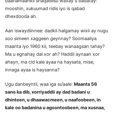
baarlamaankii shaqadiisu waxay u badatay:
mooshin, xukuumad ridis iyo is qabad
dhexdooda ah.
Aan iswaydiinnee: dadkii halgamay wixii ay nugu
soo simeen xaggeen geynnay? Soomaaliya
maanta iyo 1960 kii, teebay wanaagsan tahay?
Ma u egnahay dal xor ah? Haddii aynaan xor
ahayn, ma cid kale ayaa na haysata, mise,
innaga ayaa is haysanna?
Ugu danbeyntii, waa iga su’aale:
Maanta 56
sano ka dib, xorriyaddii ay dad badani u
dhinteen, u dhaawacmeen, u naafoobeen, in
kale oo badanina u agoontoobeen, ma xusnaa,