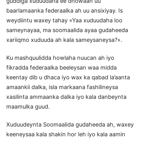
guddiga xuduudaha ee dhowaan uu
baarlamaanka federaalka ah uu ansixiyay. Is
weydiintu waxey tahay «Yaa xuduudaha loo
sameynayaa, ma soomaalida ayaa gudaheeda
xariiqmo xuduuda ah kala sameysaneysa?».
Ku mashquulidda howlaha nuucan ah iyo
fikradda federaalka beeleysan waa midda
keentay dib u dhaca iyo wax ka qabad la’aanta
amaankii dalka, isla markaana fashilineysa
xasilinta ammaanka dalka iyo kala danbeynta
maamulka guud.
Xuduudeynta Soomaalida gudaheeda ah, waxey
keeneysaa kala shakin hor leh iyo kala aamin