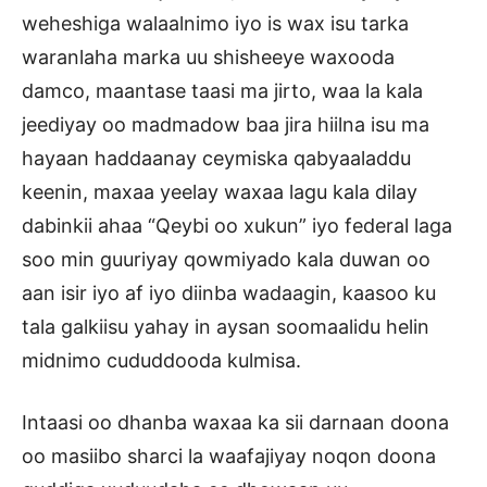
weheshiga walaalnimo iyo is wax isu tarka
waranlaha marka uu shisheeye waxooda
damco, maantase taasi ma jirto, waa la kala
jeediyay oo madmadow baa jira hiilna isu ma
hayaan haddaanay ceymiska qabyaaladdu
keenin, maxaa yeelay waxaa lagu kala dilay
dabinkii ahaa “Qeybi oo xukun” iyo federal laga
soo min guuriyay qowmiyado kala duwan oo
aan isir iyo af iyo diinba wadaagin, kaasoo ku
tala galkiisu yahay in aysan soomaalidu helin
midnimo cududdooda kulmisa.
Intaasi oo dhanba waxaa ka sii darnaan doona
oo masiibo sharci la waafajiyay noqon doona