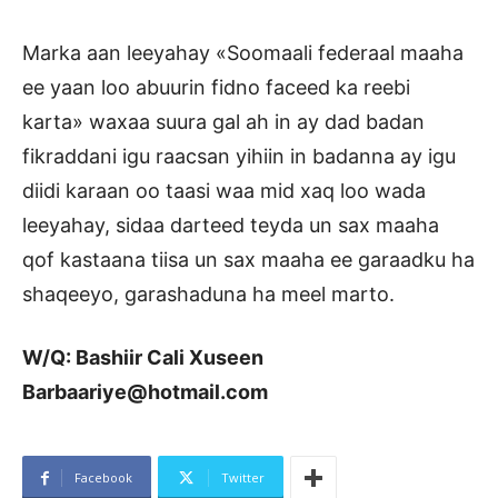
Marka aan leeyahay «Soomaali federaal maaha
ee yaan loo abuurin fidno faceed ka reebi
karta» waxaa suura gal ah in ay dad badan
fikraddani igu raacsan yihiin in badanna ay igu
diidi karaan oo taasi waa mid xaq loo wada
leeyahay, sidaa darteed teyda un sax maaha
qof kastaana tiisa un sax maaha ee garaadku ha
shaqeeyo, garashaduna ha meel marto.
W/Q: Bashiir Cali Xuseen
Barbaariye@hotmail.com
Facebook
Twitter