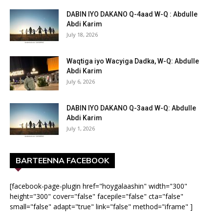
DABIN IYO DAKANO Q-4aad W-Q : Abdulle
Abdi Karim
July 18, 2026
Waqtiga iyo Wacyiga Dadka, W-Q: Abdulle
Abdi Karim
July 6, 2026
DABIN IYO DAKANO Q-3aad W-Q: Abdulle
Abdi Karim
July 1, 2026
BARTEENNA FACEBOOK
[facebook-page-plugin href="hoygalaashin" width="300"
height="300" cover="false" facepile="false" cta="false"
small="false" adapt="true" link="false" method="iframe" ]