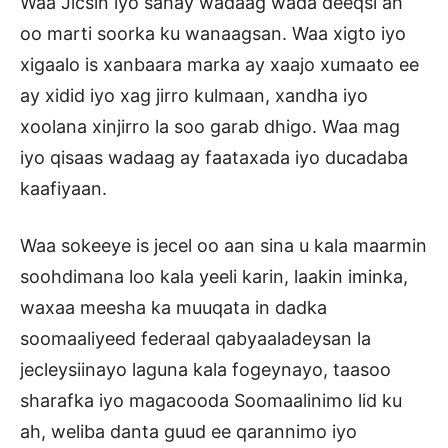
Waa Jicsin iyo sahay wadaag wada deeqsi ah
oo marti soorka ku wanaagsan. Waa xigto iyo
xigaalo is xanbaara marka ay xaajo xumaato ee
ay xidid iyo xag jirro kulmaan, xandha iyo
xoolana xinjirro la soo garab dhigo. Waa mag
iyo qisaas wadaag ay faataxada iyo ducadaba
kaafiyaan.
Waa sokeeye is jecel oo aan sina u kala maarmin
soohdimana loo kala yeeli karin, laakin iminka,
waxaa meesha ka muuqata in dadka
soomaaliyeed federaal qabyaaladeysan la
jecleysiinayo laguna kala fogeynayo, taasoo
sharafka iyo magacooda Soomaalinimo lid ku
ah, weliba danta guud ee qarannimo iyo