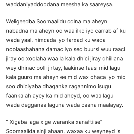
waddaniyaddoodana meesha ka saareysa.
Weligeedba Soomaalidu colna ma aheyn
nabadna ma aheyn oo waa ilko iyo carrab af ku
wada yaal, nimcada iyo farxad ku wada
noolaashahana damac iyo sed buursi wuu raaci
jiray oo xoolaha waa la kala dhici jiray dhiillana
wey dhinac oolli jirtay, laakinse taasi mid lagu
kala guuro ma aheyn ee mid wax dhaca iyo mid
soo dhiciyaba dhaqanka ragannimo isugu
faanka ah ayey ka mid aheyd, oo waa lagu
wada degganaa laguna wada caana maalayay.
“ Xigaba laga xige waranka xanaftiise”
Soomaalida sinji ahaan, waxaa ku weyneyd is