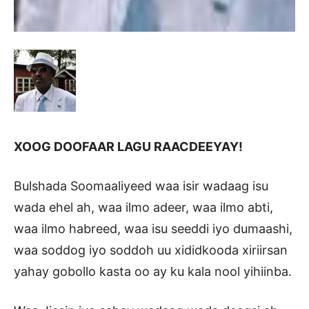
XOOG DOOFAAR LAGU RAACDEEYAY!
Bulshada Soomaaliyeed waa isir wadaag isu
wada ehel ah, waa ilmo adeer, waa ilmo abti,
waa ilmo habreed, waa isu seeddi iyo dumaashi,
waa soddog iyo soddoh uu xididkooda xiriirsan
yahay gobollo kasta oo ay ku kala nool yihiinba.