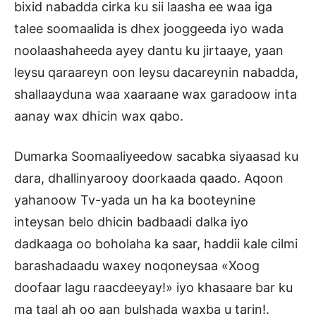
bixid nabadda cirka ku sii laasha ee waa iga
talee soomaalida is dhex jooggeeda iyo wada
noolaashaheeda ayey dantu ku jirtaaye, yaan
leysu qaraareyn oon leysu dacareynin nabadda,
shallaayduna waa xaaraane wax garadoow inta
aanay wax dhicin wax qabo.
Dumarka Soomaaliyeedow sacabka siyaasad ku
dara, dhallinyarooy doorkaada qaado. Aqoon
yahanoow Tv-yada un ha ka booteynine
inteysan belo dhicin badbaadi dalka iyo
dadkaaga oo boholaha ka saar, haddii kale cilmi
barashadaadu waxey noqoneysaa «Xoog
doofaar lagu raacdeeyay!» iyo khasaare bar ku
ma taal ah oo aan bulshada waxba u tarin!.