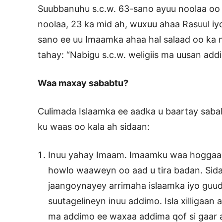
Suubbanuhu s.c.w. 63-sano ayuu noolaa oo
noolaa, 23 ka mid ah, wuxuu ahaa Rasuul iy
sano ee uu Imaamka ahaa hal salaad oo ka
tahay: “Nabigu s.c.w. weligiis ma uusan addi
Waa maxay sababtu?
Culimada Islaamka ee aadka u baartay sa
ku waas oo kala ah sidaan:
Inuu yahay Imaam. Imaamku waa hoggaa
howlo waaweyn oo aad u tira badan. Sid
jaangoynayey arrimaha islaamka iyo guu
suutagelineyn inuu addimo. Isla xilligaa
ma addimo ee waxaa addima qof si gaar a