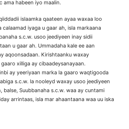
c ama habeen iyo maalin.
qiiddadii islaamka qaateen ayaa waxaa loo
 calaamad iyaga u gaar ah, isla markaana
naha s.c.w. usoo jeediyeen inay sidii
taan u gaar ah. Ummadaha kale ee aan
 ay aqoonsadaan. Kirishtaanku waxay
 gaaro xilliga ay cibaadeysanayaan.
inbi ay yeeriyaan marka la gaaro waqtigooda
Nabiga s.c.w. la nooleyd waxay usoo jeediyeen
, balse, Suubbanaha s.c.w. waa ay cuntami
iday arrintaas, isla mar ahaantaana waa uu iska