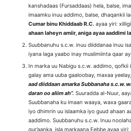
kanshadaas (Fursaddaas) hela, balse, im
imaamku inuu addimo, balse, dhaqankii l
Cumar binu Khiddaab R.C.
ayaa yiri: xilli
ahaan laheyn amiir, aniga ayaa aaddimi l
Suubbanuhu s.c.w. inuu diiddanaa inuu i
iyana laga yaabo inay muslimiinta qaar ay
In marka uu Nabigu s.c.w. addimo, qofkii
galay ama uuba gaaloobay, maxaa yeelay,
aad diiddaan amarka Subbanaha s.c.w. wa
daran oo aliim ah”.
Suuradda al-Nuur, aay
Suubbanaha ku imaan waaya, waxa gaaray
iyo dhimrin uu islaamka iyo guud ahaan a
aaddimo. Suubbanuhu s.c.w. Inuu noolaha
qur’aanka, isla markaana Eebbe ayaa yiri: