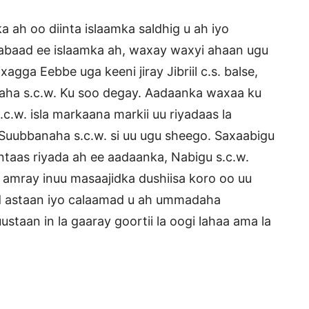
 ah oo diinta islaamka saldhig u ah iyo
labaad ee islaamka ah, waxay waxyi ahaan ugu
gga Eebbe uga keeni jiray Jibriil c.s. balse,
ha s.c.w. Ku soo degay. Aadaanka waxaa ku
.w. isla markaana markii uu riyadaas la
uubbanaha s.c.w. si uu ugu sheego. Saxaabigu
ntaas riyada ah ee aadaanka, Nabigu s.c.w.
u amray inuu masaajidka dushiisa koro oo uu
d astaan iyo calaamad u ah ummadaha
staan in la gaaray goortii la oogi lahaa ama la