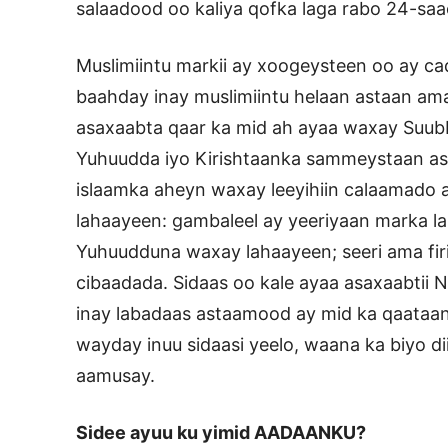
salaadood oo kaliya qofka laga rabo 24-saa
Muslimiintu markii ay xoogeysteen oo ay ca
baahday inay muslimiintu helaan astaan ama
asaxaabta qaar ka mid ah ayaa waxay Suubba
Yuhuudda iyo Kirishtaanka sammeystaan as
islaamka aheyn waxay leeyihiin calaamado
lahaayeen: gambaleel ay yeeriyaan marka la
Yuhuudduna waxay lahaayeen; seeri ama fir
cibaadada. Sidaas oo kale ayaa asaxaabtii 
inay labadaas astaamood ay mid ka qaataan
wayday inuu sidaasi yeelo, waana ka biyo di
aamusay.
Sidee ayuu ku yimid AADAANKU?