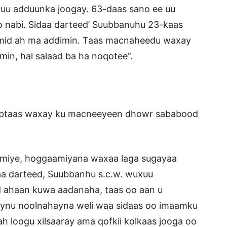
 uu adduunka joogay. 63-daas sano ee uu
o nabi. Sidaa darteed’ Suubbanuhu 23-kaas
 mid ah ma addimin. Taas macnaheedu waxay
min, hal salaad ba ha noqotee”.
babtaas waxay ku macneeyeen dhowr sababood
miye, hoggaamiyana waxaa laga sugayaa
aa darteed, Suubbanhu s.c.w. wuxuu
d ahaan kuwa aadanaha, taas oo aan u
n aynu noolnahayna weli waa sidaas oo imaamku
h loogu xilsaaray ama qofkii kolkaas jooga oo