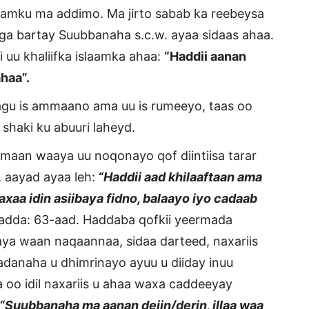
aamku ma addimo. Ma jirto sabab ka reebeysa
aga bartay Suubbanaha s.c.w. ayaa sidaas ahaa.
gii uu khaliifka islaamka ahaa:
“Haddii aanan
ahaa”.
sagu is ammaano ama uu is rumeeyo, taas oo
 shaki ku abuuri laheyd.
 imaan waaya uu noqonayo qof diintiisa tarar
 aayad ayaa leh:
“Haddii aad khilaaftaan ama
xaa idin asiibaya fidno, balaayo iyo cadaab
adda: 63-aad. Haddaba qofkii yeermada
a waan naqaannaa, sidaa darteed, naxariis
adanaha u dhimrinayo ayuu u diiday inuu
 oo idil naxariis u ahaa waxa caddeeyay
“Suubbanaha ma aanan dejin/derin, illaa waa