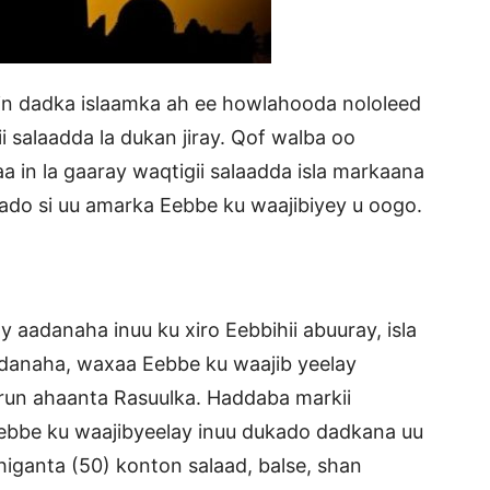
in dadka islaamka ah ee howlahooda nololeed
ii salaadda la dukan jiray. Qof walba oo
in la gaaray waqtigii salaadda isla markaana
ado si uu amarka Eebbe ku waajibiyey u oogo.
y aadanaha inuu ku xiro Eebbihii abuuray, isla
danaha, waxaa Eebbe ku waajib yeelay
 run ahaanta Rasuulka. Haddaba markii
ebbe ku waajibyeelay inuu dukado dadkana uu
higanta (50) konton salaad, balse, shan