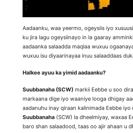
Aadaanku, waa yeermo, ogeysiis iyo xusuus
ku jira lagu ogeysiinayo in la gaaray ammink
aadaanka salaadda maqlaa wuxuu ogaanayaa 
wuxuu isu diyaarinayaa inuu salaaddaas duk
Halkee ayuu ka yimid aadaanku?
Suubbanaha (SCW)
markii Eebbe u soo dira
markaana dige iyo waaniye looga dhigay aa
aadanuhu inay qiraan kalinimada Eebbe iyo
Suubbanaha
(SCW) la dheelmiyay, waxaa E
baro shan salaadood, taas oo ajir ahaan u d