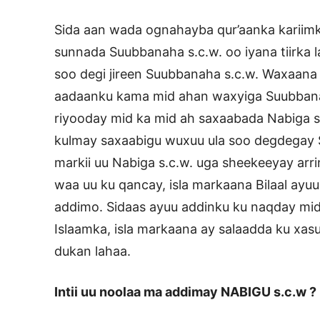
Sida aan wada ognahayba qur’aanka kariimka
sunnada Suubbanaha s.c.w. oo iyana tiirka 
soo degi jireen Suubbanaha s.c.w. Waxaana xa
aadaanku kama mid ahan waxyiga Suubbana
riyooday mid ka mid ah saxaabada Nabiga s.c
kulmay saxaabigu wuxuu ula soo degdegay S
markii uu Nabiga s.c.w. uga sheekeeyay arri
waa uu ku qancay, isla markaana Bilaal ayu
addimo. Sidaas ayuu addinku ku naqday mi
Islaamka, isla markaana ay salaadda ku xasuu
dukan lahaa.
Intii uu noolaa ma addimay NABIGU s.c.w ?