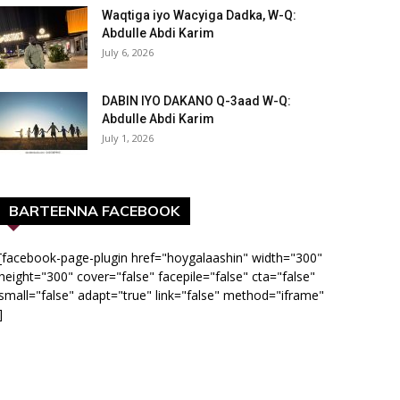
Waqtiga iyo Wacyiga Dadka, W-Q:
Abdulle Abdi Karim
July 6, 2026
DABIN IYO DAKANO Q-3aad W-Q:
Abdulle Abdi Karim
July 1, 2026
BARTEENNA FACEBOOK
[facebook-page-plugin href="hoygalaashin" width="300"
height="300" cover="false" facepile="false" cta="false"
small="false" adapt="true" link="false" method="iframe"
]