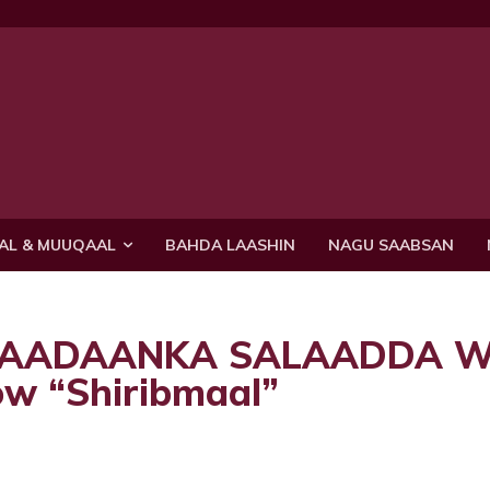
AL & MUUQAAL
BAHDA LAASHIN
NAGU SAABSAN
 AADAANKA SALAADDA W
ow “Shiribmaal”