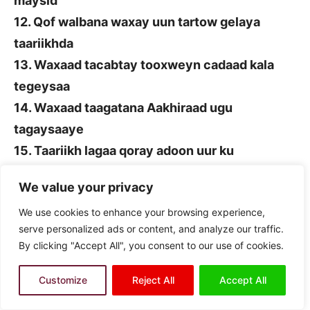
maysid
12. Qof walbana waxay uun tartow gelaya
taariikhda
13. Waxaad tacabtay tooxweyn cadaad kala
tegeysaa
14. Waxaad taagatana Aakhiraad ugu
tagaysaaye
15. Taariikh lagaa qoray adoon uur ku
tabaraabin
We value your privacy
16. Oon laga tallaabseyninaa duul walba u taale
We use cookies to enhance your browsing experience,
17. Diintana ku taagnaadha waa duulba
serve personalized ads or content, and analyze our traffic.
tabartiiye
By clicking "Accept All", you consent to our use of cookies.
18. Tubihii qiyaamaade Aakhiro la tegi doono
19. Miisaanka kala toosiyeey raajicii tahaye
Customize
Reject All
Accept All
20. Tanaad waa qof Jinna tegaye Aakhira ku