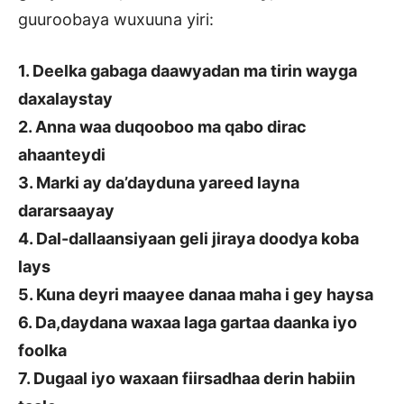
guuroobaya wuxuuna yiri:
1. Deelka gabaga daawyadan ma tirin wayga
daxalaystay
2. Anna waa duqooboo ma qabo dirac
ahaanteydi
3. Marki ay da’dayduna yareed layna
dararsaayay
4. Dal-dallaansiyaan geli jiraya doodya koba
lays
5. Kuna deyri maayee danaa maha i gey haysa
6. Da,daydana waxaa laga gartaa daanka iyo
foolka
7. Dugaal iyo waxaan fiirsadhaa derin habiin