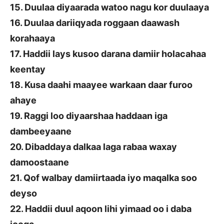
15. Duulaa diyaarada watoo nagu kor duulaaya
16. Duulaa dariiqyada roggaan daawash
korahaaya
17. Haddii lays kusoo darana damiir holacahaa
keentay
18. Kusa daahi maayee warkaan daar furoo
ahaye
19. Raggi loo diyaarshaa haddaan iga
dambeeyaane
20. Dibaddaya dalkaa laga rabaa waxay
damoostaane
21. Qof walbay damiirtaada iyo maqalka soo
deyso
22. Haddii duul aqoon lihi yimaad oo i daba