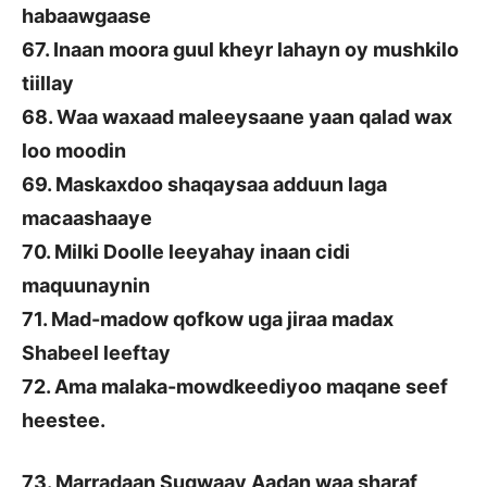
habaawgaase
67. Inaan moora guul kheyr lahayn oy mushkilo
tiillay
68. Waa waxaad maleeysaane yaan qalad wax
loo moodin
69. Maskaxdoo shaqaysaa adduun laga
macaashaaye
70. Milki Doolle leeyahay inaan cidi
maquunaynin
71. Mad-madow qofkow uga jiraa madax
Shabeel leeftay
72. Ama malaka-mowdkeediyoo maqane seef
heestee.
73. Marradaan Sugwaay Aadan waa sharaf