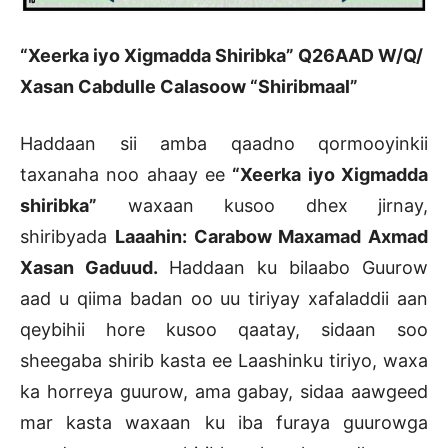
“Xeerka iyo Xigmadda Shiribka” Q26AAD W/Q/
Xasan Cabdulle Calasoow “Shiribmaal”
Haddaan sii amba qaadno qormooyinkii
taxanaha noo ahaay ee
“Xeerka iyo Xigmadda
shiribka”
waxaan kusoo dhex jirnay,
shiribyada
Laaahin: Carabow Maxamad Axmad
Xasan Gaduud.
Haddaan ku bilaabo Guurow
aad u qiima badan oo uu tiriyay xafaladdii aan
qeybihii hore kusoo qaatay, sidaan soo
sheegaba shirib kasta ee Laashinku tiriyo, waxa
ka horreya guurow, ama gabay, sidaa aawgeed
mar kasta waxaan ku iba furaya guurowga