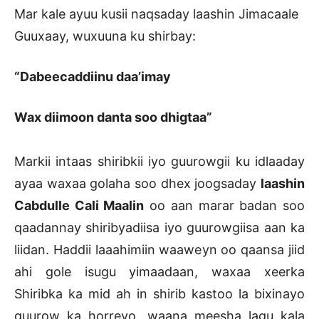
Mar kale ayuu kusii naqsaday laashin Jimacaale
Guuxaay, wuxuuna ku shirbay:
“Dabeecaddiinu daa’imay
Wax diimoon danta soo dhigtaa”
Markii intaas shiribkii iyo guurowgii ku idlaaday
ayaa waxaa golaha soo dhex joogsaday
laashin
Cabdulle Cali Maalin
oo aan marar badan soo
qaadannay shiribyadiisa iyo guurowgiisa aan ka
liidan. Haddii laaahimiin waaweyn oo qaansa jiid
ahi gole isugu yimaadaan, waxaa xeerka
Shiribka ka mid ah in shirib kastoo la bixinayo
guurow ka horreyo, waana meesha lagu kala