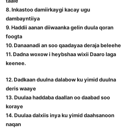
taale
8. Inkastoo damiirkaygi kacay ugu
dambayntiiya
9. Haddii aanan diiwaanka gelin duula qoran
foogta
10. Danaanadi an soo qaadayaa deraja beleehe
11. Dadna woxow i heybshaa wixii Daaro laga
keenee.
12. Dadkaan duulna dalabow ku yimid duulna
deris waaye
13. Duulaa haddaba daallan oo daabad soo
koraye
14. Duulaa dalxiis inya ku yimid daahsanoon
naqan