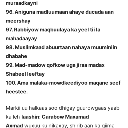
muraadkayni
96. Aniguna madluumaan ahaye ducada aan
meershay
97. Rabbiyow maqbuulaya ka yeel tii la
mahadaayay
98. Muslimkaad abuurtaan nahaya muuminiin
dhabahe
99. Mad-madow qofkow uga jiraa madax
Shabeel leeftay
100. Ama malaka-mowdkeediyoo maqane seef
heestee.
Markii uu halkaas soo dhigay guurowgaas yaab
ka leh
laashin: Carabow Maxamad
Axmad
wuxuu ku nikaxay, shirib aan ka qiima