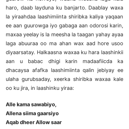
haro, daab layduna ku banjarto. Daablay waxa
la yiraahdaa laashimiinta shiribka kaliya yaqaan
ee aan guurowga iyo gabaga aan odorosi karin,
maxaa yeelay is la meesha la taagan yahay ayaa
laga abuuraa oo ma ahan wax aad hore usoo
diyaarsatay. Halkaasna waxaa ku hara laashinkii
aan u babac dhigi karin madaafiicda ka
dhacaysa afafka laashimiinta qalin jebiyay ee
ulaha gurubsaday, xeerka shiribka waxaa kale
oo ku jira, in laashinku yiraa:
Alle kama sawabiyo,
Allena siima gaarsiyo
Aqab dheer Allow saar