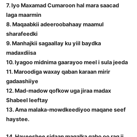
7. Iyo Maxamad Cumaroon hal mara saacad
laga maarmin
8. Maqaabkii adeeroobahaay maamul
sharafeedki
9. Manhajkii sagaallay ku yiil baydka
madaxdiisa
10. Iyagoo midnima gaarayoo meel i sula jeeda
11. Maroodiga waxay qaban karaan mirir
gadaashiiye
12. Mad-madow qofkow uga jiraa madax
Shabeel leeftay
13. Ama malaka-mowdkeediyoo maqane seef
haystee.
14. Hayeeshee sidaan maqalka qabo oo rag ii