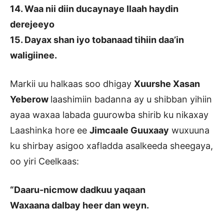
14. Waa nii diin ducaynaye Ilaah haydin
derejeeyo
15. Dayax shan iyo tobanaad tihiin daa’in
waligiinee.
Markii uu halkaas soo dhigay
Xuurshe Xasan
Yeberow
laashimiin badanna ay u shibban yihiin
ayaa waxaa labada guurowba shirib ku nikaxay
Laashinka hore ee
Jimcaale Guuxaay
wuxuuna
ku shirbay asigoo xafladda asalkeeda sheegaya,
oo yiri Ceelkaas:
“Daaru-nicmow dadkuu yaqaan
Waxaana dalbay heer dan weyn.