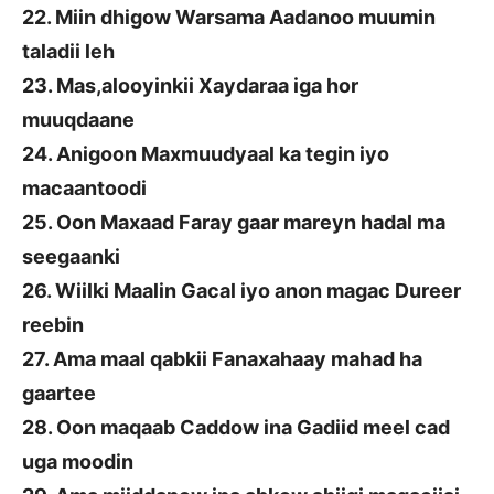
22. Miin dhigow Warsama Aadanoo muumin
taladii leh
23. Mas,alooyinkii Xaydaraa iga hor
muuqdaane
24. Anigoon Maxmuudyaal ka tegin iyo
macaantoodi
25. Oon Maxaad Faray gaar mareyn hadal ma
seegaanki
26. Wiilki Maalin Gacal iyo anon magac Dureer
reebin
27. Ama maal qabkii Fanaxahaay mahad ha
gaartee
28. Oon maqaab Caddow ina Gadiid meel cad
uga moodin