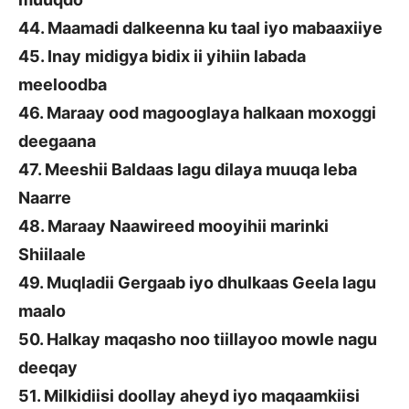
44. Maamadi dalkeenna ku taal iyo mabaaxiiye
45. Inay midigya bidix ii yihiin labada
meeloodba
46. Maraay ood magooglaya halkaan moxoggi
deegaana
47. Meeshii Baldaas lagu dilaya muuqa leba
Naarre
48. Maraay Naawireed mooyihii marinki
Shiilaale
49. Muqladii Gergaab iyo dhulkaas Geela lagu
maalo
50. Halkay maqasho noo tiillayoo mowle nagu
deeqay
51. Milkidiisi doollay aheyd iyo maqaamkiisi