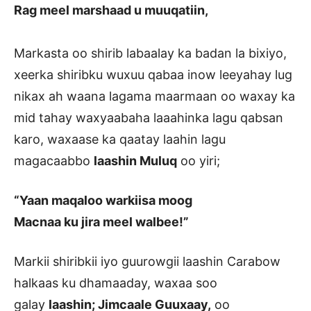
Rag meel marshaad u muuqatiin,
Markasta oo shirib labaalay ka badan la bixiyo,
xeerka shiribku wuxuu qabaa inow leeyahay lug
nikax ah waana lagama maarmaan oo waxay ka
mid tahay waxyaabaha laaahinka lagu qabsan
karo, waxaase ka qaatay laahin lagu
magacaabbo
laashin Muluq
oo yiri;
“Yaan maqaloo warkiisa moog
Macnaa ku jira meel walbee!”
Markii shiribkii iyo guurowgii laashin Carabow
halkaas ku dhamaaday, waxaa soo
galay
laashin; Jimcaale Guuxaay,
oo