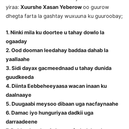
yiraa:
Xuurshe Xasan Yeberow
oo guurow
dhegta farta la gashtay wuxuuna ku guuroobay;
1. Ninki mila ku doortee u tahay dowlo la
ogaaday
2. Ood dooman leedahay baddaa dahab la
yaallaahe
3. Sidi dayax gacmeednaad u tahay dunida
guudkeeda
4. Diinta Eebbeheeyaasa wacan inaan ku
daalnaaye
5. Duugaabi meysoo dibaan uga nacfaynaahe
6. Damac iyo hunguriyaa dadkii uga
darraadeene