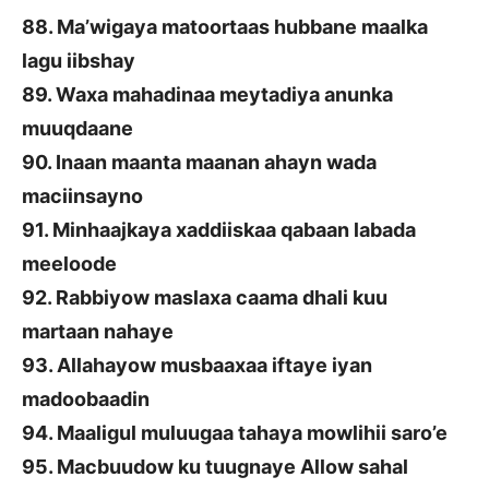
88. Ma’wigaya matoortaas hubbane maalka
lagu iibshay
89. Waxa mahadinaa meytadiya anunka
muuqdaane
90. Inaan maanta maanan ahayn wada
maciinsayno
91. Minhaajkaya xaddiiskaa qabaan labada
meeloode
92. Rabbiyow maslaxa caama dhali kuu
martaan nahaye
93. Allahayow musbaaxaa iftaye iyan
madoobaadin
94. Maaligul muluugaa tahaya mowlihii saro’e
95. Macbuudow ku tuugnaye Allow sahal