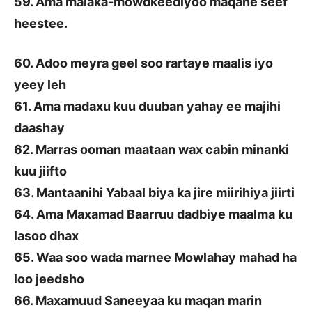
59. Ama malaka-mowdkeediyoo maqane seef
heestee.
60. Adoo meyra geel soo rartaye maalis iyo
yeey leh
61. Ama madaxu kuu duuban yahay ee majihi
daashay
62. Marras ooman maataan wax cabin minanki
kuu jiifto
63. Mantaanihi Yabaal biya ka jire miirihiya jiirti
64. Ama Maxamad Baarruu dadbiye maalma ku
lasoo dhax
65. Waa soo wada marnee Mowlahay mahad ha
loo jeedsho
66. Maxamuud Saneeyaa ku maqan marin