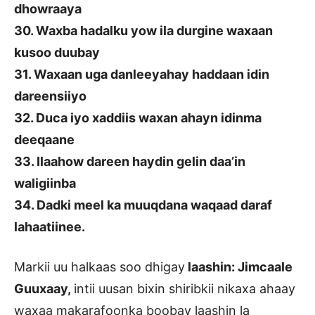
dhowraaya
30. Waxba hadalku yow ila durgine waxaan
kusoo duubay
31. Waxaan uga danleeyahay haddaan idin
dareensiiyo
32. Duca iyo xaddiis waxan ahayn idinma
deeqaane
33. Ilaahow dareen haydin gelin daa’in
waligiinba
34. Dadki meel ka muuqdana waqaad daraf
lahaatiinee.
Markii uu halkaas soo dhigay
laashin: Jimcaale
Guuxaay,
intii uusan bixin shiribkii nikaxa ahaay
waxaa makarafoonka boobay laashin la