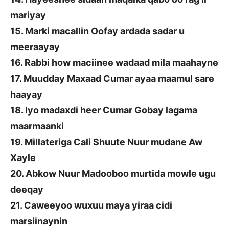
mariyay
15. Marki macallin Oofay ardada sadar u
meeraayay
16. Rabbi how maciinee wadaad mila maahayne
17. Muudday Maxaad Cumar ayaa maamul sare
haayay
18. Iyo madaxdi heer Cumar Gobay lagama
maarmaanki
19. Millateriga Cali Shuute Nuur mudane Aw
Xayle
20. Abkow Nuur Madooboo murtida mowle ugu
deeqay
21. Caweeyoo wuxuu maya yiraa cidi
marsiinaynin