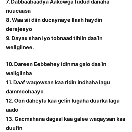
7. Dabbaabaadya Aakowga fudud danaha
nuucaasa
8. Waa sii diin ducaynaye Ilaah haydin
derejeeyo
9. Dayax shan iyo tobnaad tihiin daa’in
weligiinee.
10. Dareen Eebbehey idinma galo daa’in
waligiinba
11. Daaf waqowsan kaa ridin indhaha lagu
dammoohaayo
12. Oon dabeylu kaa gelin lugaha duurka lagu
aado
13. Gacmahana dagaal kaa galee waqaysan kaa
duufin