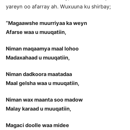
yareyn oo afarray ah. Wuxuuna ku shirbay;
“Magaawshe muurriyaa ka weyn
Afarse waa u muuqatiin,
Niman maqaamya maal lohoo
Madaxahaad u muuqatiin,
Niman dadkoora maatadaa
Maal gelsha waa u muuqatiin,
Niman wax maanta soo madow
Malay karaad u muuqatiin,
Magaci doolle waa midee