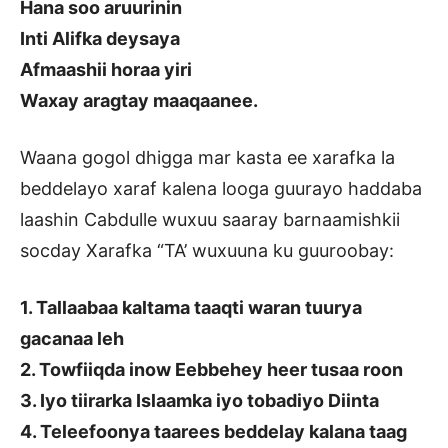
Hana soo aruurinin
Inti Alifka deysaya
Afmaashii horaa yiri
Waxay aragtay maaqaanee.
Waana gogol dhigga mar kasta ee xarafka la
beddelayo xaraf kalena looga guurayo haddaba
laashin Cabdulle wuxuu saaray barnaamishkii
socday Xarafka “TA’ wuxuuna ku guuroobay:
1. Tallaabaa kaltama taaqti waran tuurya
gacanaa leh
2. Towfiiqda inow Eebbehey heer tusaa roon
3. Iyo tiirarka Islaamka iyo tobadiyo Diinta
4. Teleefoonya taarees beddelay kalana taag