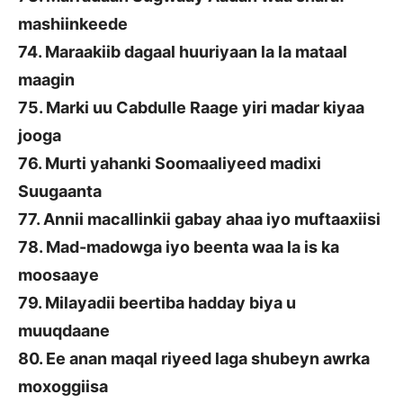
mashiinkeede
74. Maraakiib dagaal huuriyaan la la mataal
maagin
75. Marki uu Cabdulle Raage yiri madar kiyaa
jooga
76. Murti yahanki Soomaaliyeed madixi
Suugaanta
77. Annii macallinkii gabay ahaa iyo muftaaxiisi
78. Mad-madowga iyo beenta waa la is ka
moosaaye
79. Milayadii beertiba hadday biya u
muuqdaane
80. Ee anan maqal riyeed laga shubeyn awrka
moxoggiisa