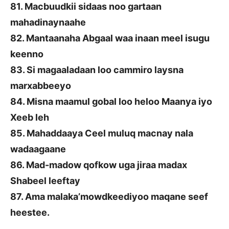
81. Macbuudkii sidaas noo gartaan
mahadinaynaahe
82. Mantaanaha Abgaal waa inaan meel isugu
keenno
83. Si magaaladaan loo cammiro laysna
marxabbeeyo
84. Misna maamul gobal loo heloo Maanya iyo
Xeeb leh
85. Mahaddaaya Ceel muluq macnay nala
wadaagaane
86. Mad-madow qofkow uga jiraa madax
Shabeel leeftay
87. Ama malaka’mowdkeediyoo maqane seef
heestee.