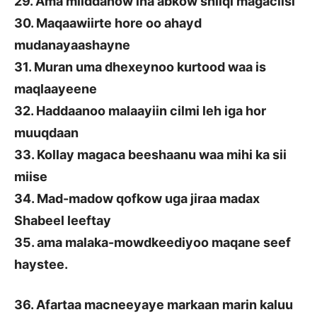
29. Ama miiddanow ina abkow shiiqi magaciisi
30. Maqaawiirte hore oo ahayd
mudanayaashayne
31. Muran uma dhexeynoo kurtood waa is
maqlaayeene
32. Haddaanoo malaayiin cilmi leh iga hor
muuqdaan
33. Kollay magaca beeshaanu waa mihi ka sii
miise
34. Mad-madow qofkow uga jiraa madax
Shabeel leeftay
35. ama malaka-mowdkeediyoo maqane seef
haystee.
36. Afartaa macneeyaye markaan marin kaluu