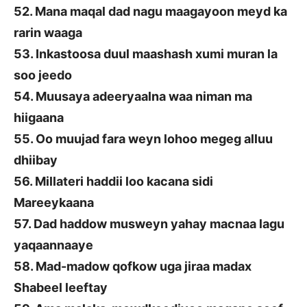
52. Mana maqal dad nagu maagayoon meyd ka
rarin waaga
53. Inkastoosa duul maashash xumi muran la
soo jeedo
54. Muusaya adeeryaalna waa niman ma
hiigaana
55. Oo muujad fara weyn lohoo megeg alluu
dhiibay
56. Millateri haddii loo kacana sidi
Mareeykaana
57. Dad haddow musweyn yahay macnaa lagu
yaqaannaaye
58. Mad-madow qofkow uga jiraa madax
Shabeel leeftay