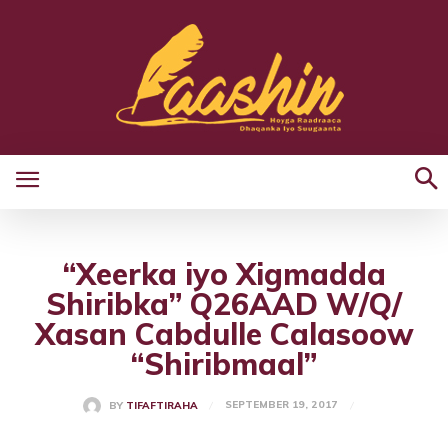
“Xeerka iyo Xigmadda
Shiribka” Q26AAD W/Q/
Xasan Cabdulle Calasoow
“Shiribmaal”
SEPTEMBER 19, 2017
BY
TIFAFTIRAHA