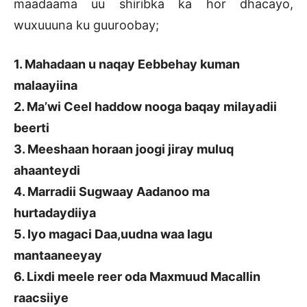
maadaama uu shiribka ka hor dhacayo,
wuxuuuna ku guuroobay;
1. Mahadaan u naqay Eebbehay kuman
malaayiina
2. Ma’wi Ceel haddow nooga baqay milayadii
beerti
3. Meeshaan horaan joogi jiray muluq
ahaanteydi
4. Marradii Sugwaay Aadanoo ma
hurtadaydiiya
5. Iyo magaci Daa,uudna waa lagu
mantaaneeyay
6. Lixdi meele reer oda Maxmuud Macallin
raacsiiye