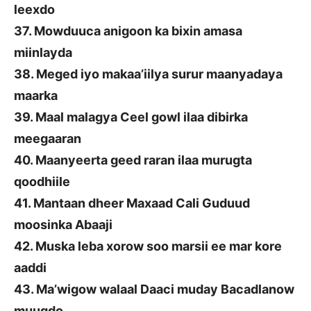
leexdo
37. Mowduuca anigoon ka bixin amasa
miinlayda
38. Meged iyo makaa’iilya surur maanyadaya
maarka
39. Maal malagya Ceel gowl ilaa dibirka
meegaaran
40. Maanyeerta geed raran ilaa murugta
qoodhiile
41. Mantaan dheer Maxaad Cali Guduud
moosinka Abaaji
42. Muska leba xorow soo marsii ee mar kore
aaddi
43. Ma’wigow walaal Daaci muday Bacadlanow
muuqdo