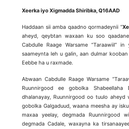
Xeerka iyo Xigmadda Shiribka, Q16AAD
Haddaan sii amba qaadno qormadeynii “
Xe
aheyd, qeybtan waxaan ku soo qaadaney
Cabdulle Raage Warsame “Taraawiil” in 
saameynta leh u galin, aan dulmar kooban
Eebbe ha u raxmade.
Abwaan Cabdulle Raage Warsame “Taraaw
Ruunnirgood ee gobolka Shabeellaha D
dhalanayay, Ruunnirgood oo tuulo aheyd
gobolka Galgaduud, waana meesha ay isku
maxaa yeelay, degmada Ruunnirgood wi
degmada Cadale, waxayna ka tirsanaayeen