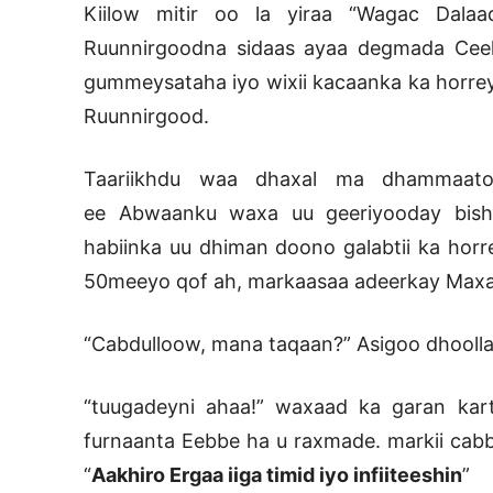
Kiilow mitir oo la yiraa “Wagac Dal
Ruunnirgoodna sidaas ayaa degmada Ceel
gummeysataha iyo wixii kacaanka ka horr
Ruunnirgood.
Taariikhdu waa dhaxal ma dhammaato
ee Abwaanku waxa uu geeriyooday bishi
habiinka uu dhiman doono galabtii ka horr
50meeyo qof ah, markaasaa adeerkay Maxam
“Cabdulloow, mana taqaan?” Asigoo dhoolla
“tuugadeyni ahaa!” waxaad ka garan kart
furnaanta Eebbe ha u raxmade. markii cabba
“
Aakhiro Ergaa iiga timid iyo infiiteeshin
”