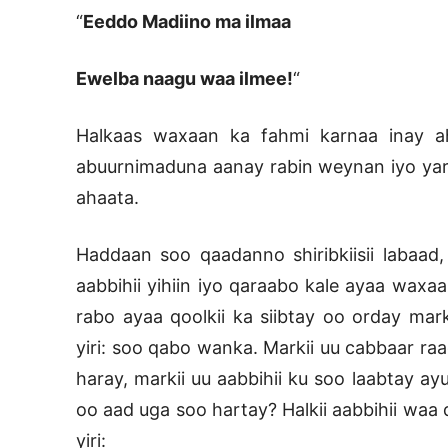
“
Eeddo Madiino ma ilmaa
Ewelba naagu waa ilmee!
“
Halkaas waxaan ka fahmi karnaa inay ah
abuurnimaduna aanay rabin weynan iyo yara
ahaata.
Haddaan soo qaadanno shiribkiisii labaad,
aabbihii yihiin iyo qaraabo kale ayaa waxaa 
rabo ayaa qoolkii ka siibtay oo orday mark
yiri: soo qabo wanka. Markii uu cabbaar r
haray, markii uu aabbihii ku soo laabtay a
oo aad uga soo hartay? Halkii aabbihii waa
yiri: