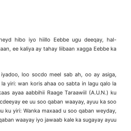
eyd hibo iyo hiillo Eebbe ugu deeqay, hal-
an, ee kaliya ay tahay liibaan xagga Eebbe ka
 iyadoo, loo socdo meel sab ah, oo ay asiga,
la yiri: wan koris ahaa oo sabta in lagu qalo la
aas ayaa aabbihii Raage Taraawiil (A.U.N.) ku
aacdeeyay ee uu soo qaban waayay, ayuu ka soo
yuu ku yiri: Wanka maxaad u soo qaban weyday,
 qaban waayay iyo jawaab kale ka sugayay ayuu