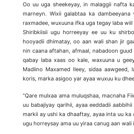
Oo uu uga sheekeyay, in malaggii nafta k
marneyn. Wixii galabtaa ka dambeeyana 
raxmadee, wuxuuna ifka uga tegay laba wiil
Shiribkiisii ugu horreeyay ee uu ku shi
hooyadii dhimatay, oo aan wali shan jir ga
nin caana aftahan, afmaal, nabadoon guu
qabay laba xaas oo kale, waxuuna u geeya
Madiino Maxamed Ileey, sidaa aawgeed, 
koris, marka asigoo yar ayaa wuxuu ku dheela
“Qare mulxaa ama muluqshaa, macnaha Fiid 
uu babajiyay qarihii, ayaa eeddadii aabbih
markii ay ushi ka dhaaftay, ayaa inta uu ka
ugu horreysay ama uu yiraa canug aan wali 