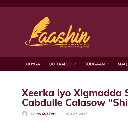
HOYGA
QORAALLO
SUUGAAN
MAQ
Xeerka iyo Xigmadda
Cabdulle Calasow “Sh
BY
INA CUBTAN
MAY 27, 2017