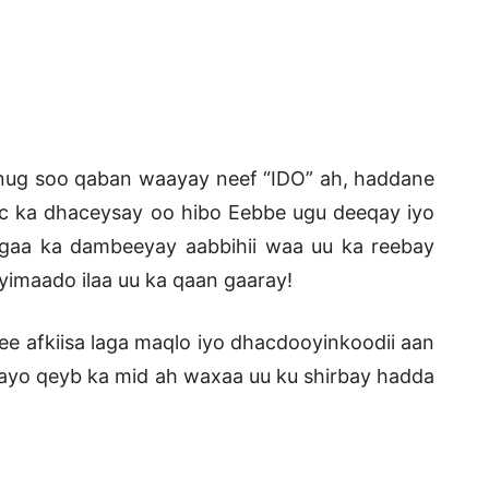
anug soo qaban waayay neef “IDO” ah, haddane
iic ka dhaceysay oo hibo Eebbe ugu deeqay iyo
ligaa ka dambeeyay aabbihii waa uu ka reebay
yimaado ilaa uu ka qaan gaaray!
 ee afkiisa laga maqlo iyo dhacdooyinkoodii aan
aayo qeyb ka mid ah waxaa uu ku shirbay hadda