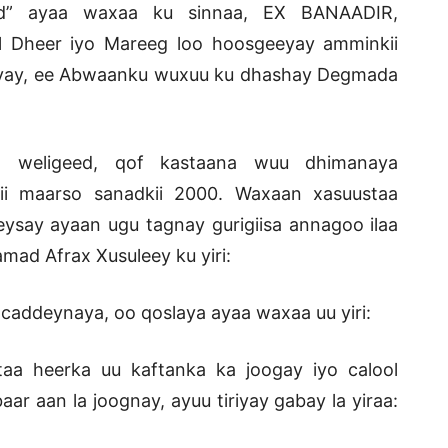
aad” ayaa waxaa ku sinnaa, EX BANAADIR,
 Dheer iyo Mareeg loo hoosgeeyay amminkii
eyay, ee Abwaanku wuxuu ku dhashay Degmada
 weligeed, qof kastaana wuu dhimanaya
i maarso sanadkii 2000. Waxaan xasuustaa
eysay ayaan ugu tagnay gurigiisa annagoo ilaa
ad Afrax Xusuleey ku yiri:
caddeynaya, oo qoslaya ayaa waxaa uu yiri:
aa heerka uu kaftanka ka joogay iyo calool
ar aan la joognay, ayuu tiriyay gabay la yiraa: