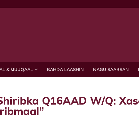
AL & MUUQAAL
BAHDA LAASHIN
NAGU SAABSAN
 Shiribka Q16AAD W/Q: Xa
iribmaal”