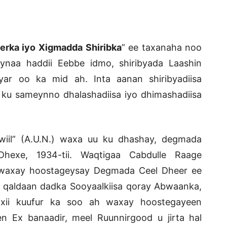
erka iyo Xigmadda Shiribka
” ee taxanaha noo
naa haddii Eebbe idmo, shiribyada Laashin
yar oo ka mid ah. Inta aanan shiribyadiisa
 ku sameynno dhalashadiisa iyo dhimashadiisa
iil” (A.U.N.) waxa uu ku dhashay, degmada
hexe, 1934-tii. Waqtigaa Cabdulle Raage
 waxay hoostageysay Degmada Ceel Dheer ee
 qaldaan dadka Sooyaalkiisa qoray Abwaanka,
xii kuufur ka soo ah waxay hoostegayeen
 Ex banaadir, meel Ruunnirgood u jirta hal