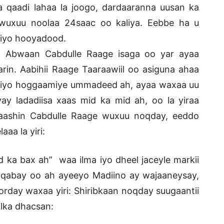
a qaadi lahaa la joogo, dardaaranna uusan ka
wuxuu noolaa 24saac oo kaliya. Eebbe ha u
 iyo hooyadood.
rbo Abwaan Cabdulle Raage isaga oo yar ayaa
arin. Aabihii Raage Taaraawiil oo asiguna ahaa
d iyo hoggaamiye ummadeed ah, ayaa waxaa uu
y ladadiisa xaas mid ka mid ah, oo la yiraa
laashin Cabdulle Raage wuxuu noqday, eeddo
aa la yiri:
ka bax ah” waa ilma iyo dheel jaceyle markii
ii qabay oo ah ayeeyo Madiino ay wajaaneysay,
 orday waxaa yiri: Shiribkaan noqday suugaantii
ilka dhacsan: