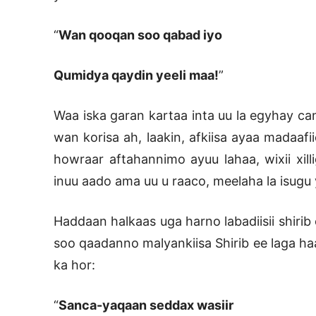
“
Wan qooqan soo qabad iyo
Qumidya qaydin yeeli maa!
”
Waa iska garan kartaa inta uu la egyhay c
wan korisa ah, laakin, afkiisa ayaa madaaf
howraar aftahannimo ayuu lahaa, wixii xil
inuu aado ama uu u raaco, meelaha la isugu 
Haddaan halkaas uga harno labadiisii shirib
soo qaadanno malyankiisa Shirib ee laga h
ka hor:
“
Sanca-yaqaan seddax wasiir