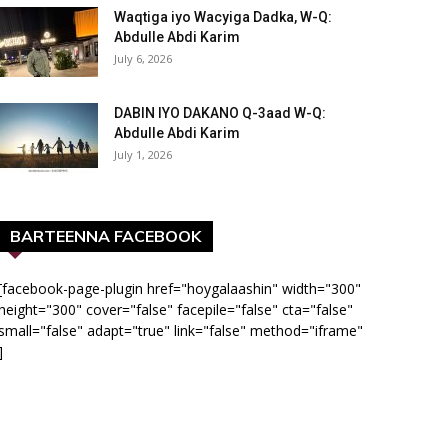
Waqtiga iyo Wacyiga Dadka, W-Q:
Abdulle Abdi Karim
July 6, 2026
DABIN IYO DAKANO Q-3aad W-Q:
Abdulle Abdi Karim
July 1, 2026
BARTEENNA FACEBOOK
[facebook-page-plugin href="hoygalaashin" width="300"
height="300" cover="false" facepile="false" cta="false"
small="false" adapt="true" link="false" method="iframe"
]