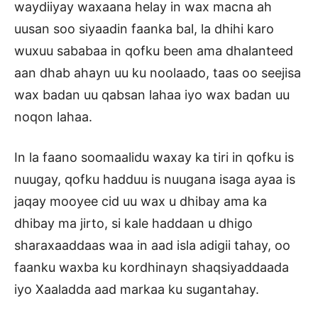
waydiiyay waxaana helay in wax macna ah
uusan soo siyaadin faanka bal, la dhihi karo
wuxuu sababaa in qofku been ama dhalanteed
aan dhab ahayn uu ku noolaado, taas oo seejisa
wax badan uu qabsan lahaa iyo wax badan uu
noqon lahaa.
In la faano soomaalidu waxay ka tiri in qofku is
nuugay, qofku hadduu is nuugana isaga ayaa is
jaqay mooyee cid uu wax u dhibay ama ka
dhibay ma jirto, si kale haddaan u dhigo
sharaxaaddaas waa in aad isla adigii tahay, oo
faanku waxba ku kordhinayn shaqsiyaddaada
iyo Xaaladda aad markaa ku sugantahay.