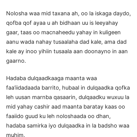
Nolosha waa mid taxana ah, oo la iskaga daydo,
qofba qof ayaa u ah bidhaan uu is leeyahay
gaar, taas oo macnaheedu yahay in kuligeen
aanu wada nahay tusaalaha dad kale, ama dad
kale ay inoo yihiin tusaala aan doonayno in aan
gaarno.
Hadaba dulqaadkaaga maanta waa
faa’iidadaada barrito, hubaal in dulqaadka qofka
leh uusan marnba qasaarin, dulqaadku wuxuu la
mid yahay cashir aad maanta baratay kaas oo
faaiido guud ku leh noloshaada oo dhan,
hadaba samirka iyo dulqaadka in la badsho waa
muhim.