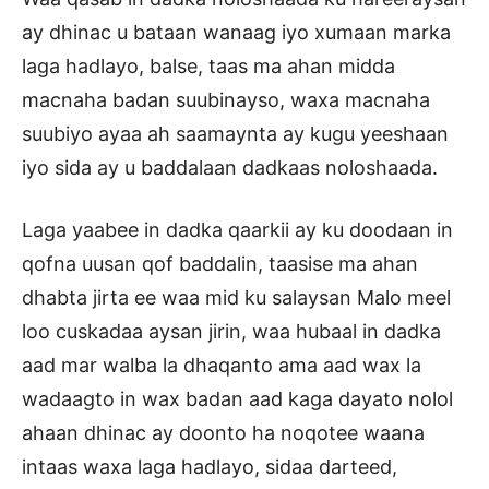
ay dhinac u bataan wanaag iyo xumaan marka
laga hadlayo, balse, taas ma ahan midda
macnaha badan suubinayso, waxa macnaha
suubiyo ayaa ah saamaynta ay kugu yeeshaan
iyo sida ay u baddalaan dadkaas noloshaada.
Laga yaabee in dadka qaarkii ay ku doodaan in
qofna uusan qof baddalin, taasise ma ahan
dhabta jirta ee waa mid ku salaysan Malo meel
loo cuskadaa aysan jirin, waa hubaal in dadka
aad mar walba la dhaqanto ama aad wax la
wadaagto in wax badan aad kaga dayato nolol
ahaan dhinac ay doonto ha noqotee waana
intaas waxa laga hadlayo, sidaa darteed,