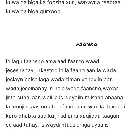
kuwa qalbiga ka foosha xun, waxayna reebtaa
kuwa qalbiga qurxoon.
FAANKA
In lagu faansho ama aad faanto waad
jeceshahay, inkastoo in la faano aan la wada
jeclayn balse laga wada siman yahay in aan
wada jecelnahay in nala wada faansho,waxaa
jirto su’aal aan wali la is waydiin miisaan ahaana
la muujin taas oo ah in faanku uu wax ka baddali
karo dhabta aad ku jirtid ama xaqiiqda taagan
ee aad tahay, is waydiintaas aniga ayaa is