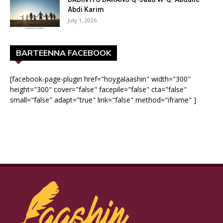
Abdi Karim
July 1, 2026
BARTEENNA FACEBOOK
[facebook-page-plugin href="hoygalaashin" width="300"
height="300" cover="false" facepile="false" cta="false"
small="false" adapt="true" link="false" method="iframe" ]