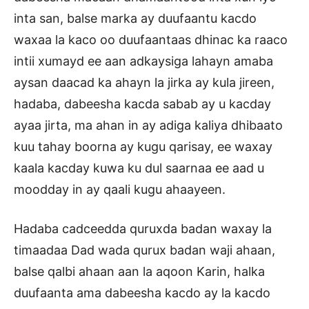
inta san, balse marka ay duufaantu kacdo
waxaa la kaco oo duufaantaas dhinac ka raaco
intii xumayd ee aan adkaysiga lahayn amaba
aysan daacad ka ahayn la jirka ay kula jireen,
hadaba, dabeesha kacda sabab ay u kacday
ayaa jirta, ma ahan in ay adiga kaliya dhibaato
kuu tahay boorna ay kugu qarisay, ee waxay
kaala kacday kuwa ku dul saarnaa ee aad u
moodday in ay qaali kugu ahaayeen.
Hadaba cadceedda quruxda badan waxay la
timaadaa Dad wada qurux badan waji ahaan,
balse qalbi ahaan aan la aqoon Karin, halka
duufaanta ama dabeesha kacdo ay la kacdo