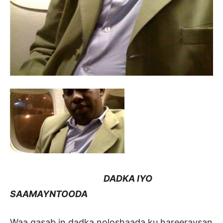
DADKA IYO
SAAMAYNTOODA
Waa qasab in dadka noloshaada ku hareeraysan