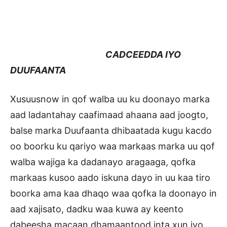
CADCEEDDA IYO
DUUFAANTA
Xusuusnow in qof walba uu ku doonayo marka
aad ladantahay caafimaad ahaana aad joogto,
balse marka Duufaanta dhibaatada kugu kacdo
oo boorku ku qariyo waa markaas marka uu qof
walba wajiga ka dadanayo aragaaga, qofka
markaas kusoo aado iskuna dayo in uu kaa tiro
boorka ama kaa dhaqo waa qofka la doonayo in
aad xajisato, dadku waa kuwa ay keento
dabeesha macaan dhamaantood inta xun iyo