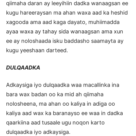
qiimaha daran ay leeyihiin dadka wanaagsan ee
kugu hareeraysan ma ahan waxa aad ka heshid
xagooda ama aad kaga dayato, muhiimadda
ayaa waxa ay tahay sida wanaagsan ama xun
ee ay noloshaada isku baddasho saamayta ay
kugu yeeshaan darteed.
DULQAADKA
Adkaysiga iyo dulqaadka waa macallinka ina
bara wax badan oo ka mid ah qiimaha
nolosheena, ma ahan oo kaliya in adiga oo
kaliya aad wax ka baranayso ee waa in dadka
qaarkiina aad tusaale ugu noqon karto
dulqaadka iyo adkaysiga.