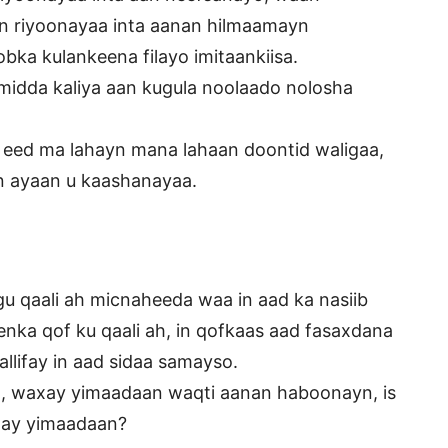
an riyoonayaa inta aanan hilmaamayn
ka kulankeena filayo imitaankiisa.
idda kaliya aan kugula noolaado nolosha
 eed ma lahayn mana lahaan doontid waligaa,
in ayaan u kaashanayaa.
u qaali ah micnaheeda waa in aad ka nasiib
ka qof ku qaali ah, in qofkaas aad fasaxdana
llifay in aad sidaa samayso.
, waxay yimaadaan waqti aanan haboonayn, is
 ay yimaadaan?