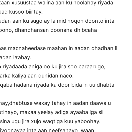
xaan xusuustaa walina aan ku noolahay riyada
ad kusoo biirtay.
adan aan ku sugo ay la mid noqon doonto inta
doono, dhandhansan doonana dhibcaha
taas macnaheedase maahan in aadan dhadhan ii
dan la’ahay.
riyadaada aniga oo ku jira soo baraarugo,
rka kaliya aan dunidan naco.
qaba hadana riyada ka door bida in uu dhabta
hay,dhabtuse waxay tahay in aadan daawa u
utinayo, maxaa yeelay adiga ayaaba iga sii
ina ugu jira xujo waqtiga kuu yaboohay.
riyoonayaa inta aan neefsanayo, waan