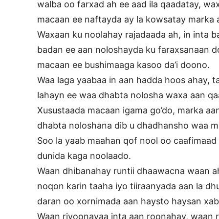
walba oo farxad ah ee aad ila qaadatay, wa
macaan ee naftayda ay la kowsatay marka a
Waxaan ku noolahay rajadaada ah, in inta b
badan ee aan noloshayda ku faraxsanaan 
macaan ee bushimaaga kasoo da’i doono.
Waa laga yaabaa in aan hadda hoos ahay, 
lahayn ee waa dhabta nolosha waxa aan qaa
Xusustaada macaan igama go’do, marka aan 
dhabta noloshana dib u dhadhansho waa ma
Soo la yaab maahan qof nool oo caafimaad 
dunida kaga noolaado.
Waan dhibanahay runtii dhaawacna waan a
noqon karin taaha iyo tiiraanyada aan la dh
daran oo xornimada aan haysto haysan xabs
Waan riyoonayaa inta aan roonahay, waan 