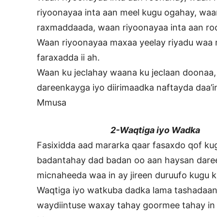
riyoonayaa inta aan meel kugu ogahay, wa
raxmaddaada, waan riyoonayaa inta aan roob
Waan riyoonayaa maxaa yeelay riyadu waa m
faraxadda ii ah.
Waan ku jeclahay waana ku jeclaan doonaa,
dareenkayga iyo diirimaadka naftayda daa’
Mmusa
2-Waqtiga iyo Wadka
Fasixidda aad mararka qaar fasaxdo qof kug
badantahay dad badan oo aan haysan dareen
micnaheeda waa in ay jireen duruufo kugu ka
Waqtiga iyo watkuba dadka lama tashadaan
waydiintuse waxay tahay goormee tahay in