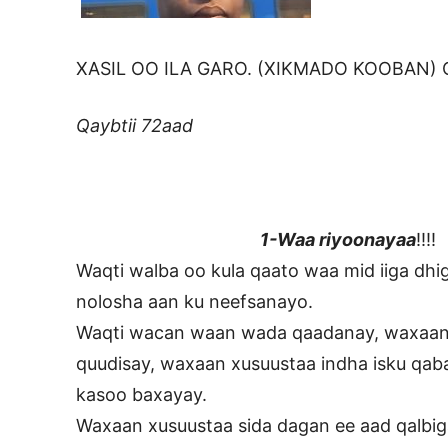
XASIL OO ILA GARO. (XIKMADO KOOBAN) Q
Qaybtii 72aad
1-Waa riyoonayaa
!!!!
Waqti walba oo kula qaato waa mid iiga dhi
nolosha aan ku neefsanayo.
Waqti wacan waan wada qaadanay, waxaan 
quudisay, waxaan xusuustaa indha isku qab
kasoo baxayay.
Waxaan xusuustaa sida dagan ee aad qalbiga