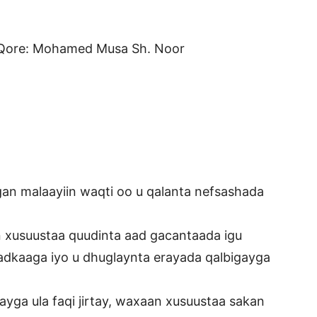
ore: Mohamed Musa Sh. Noor
gan malaayiin waqti oo u qalanta nefsashada
xusuustaa quudinta aad gacantaada igu
adkaaga iyo u dhuglaynta erayada qalbigayga
yga ula faqi jirtay, waxaan xusuustaa sakan