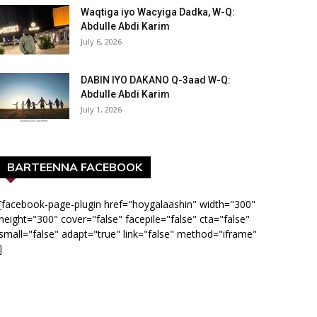
Waqtiga iyo Wacyiga Dadka, W-Q:
Abdulle Abdi Karim
July 6, 2026
DABIN IYO DAKANO Q-3aad W-Q:
Abdulle Abdi Karim
July 1, 2026
BARTEENNA FACEBOOK
[facebook-page-plugin href="hoygalaashin" width="300"
height="300" cover="false" facepile="false" cta="false"
small="false" adapt="true" link="false" method="iframe"
]