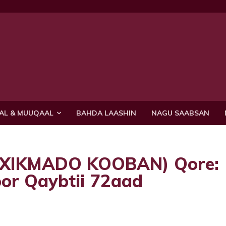
AL & MUUQAAL
BAHDA LAASHIN
NAGU SAABSAN
 (XIKMADO KOOBAN) Qore:
or Qaybtii 72aad