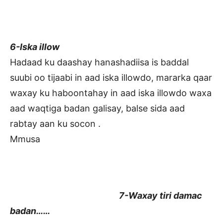
6-Iska illow
Hadaad ku daashay hanashadiisa is baddal
suubi oo tijaabi in aad iska illowdo, mararka qaar
waxay ku haboontahay in aad iska illowdo waxa
aad waqtiga badan galisay, balse sida aad
rabtay aan ku socon .
Mmusa
7-Waxay tiri damac
badan……