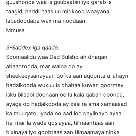
guushooda waa is guubaabin iyo garab is
taagid, haddii taas uu midkood waayana,
labadoodaba wax ma noqdaan.
Mmusa
3-Saddex iga qaado.
Soomaalidu waa Dad Bulsho ah dhaqan
ahaantooda, mar walba oo ay
sheekeeysanayaan qofka aan aqoonta u lahayn
hadalkooda wuxuu is dhahaa kuwan goormey
isku bilaabi doonaan oo la kala qaban doonaa,
ayaga oo hadalkooda ay xasiira ama xamaasad
ka muuqato, iyada oo aad loo qaylinayo ayaa
hal mar la wada qoslayaa, tilmaantaas aan
bixinaya iyo goobtaas aan tilmaamaya ninka