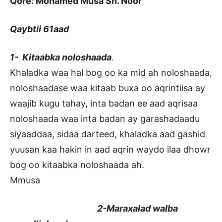
Qore: Mohamed Musa Sh. Noor
Qaybtii 61aad
1- Kitaabka noloshaada
.
Khaladka waa hal bog oo ka mid ah noloshaada,
noloshaadase waa kitaab buxa oo aqrintiisa ay
waajib kugu tahay, inta badan ee aad aqrisaa
noloshaada waa inta badan ay garashadaadu
siyaaddaa, sidaa darteed, khaladka aad gashid
yuusan kaa hakin in aad aqrin waydo ilaa dhowr
bog oo kitaabka noloshaada ah.
Mmusa
2-Maraxalad walba