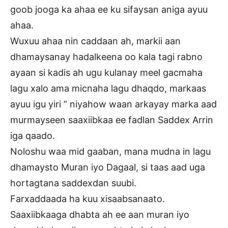
goob jooga ka ahaa ee ku sifaysan aniga ayuu
ahaa.
Wuxuu ahaa nin caddaan ah, markii aan
dhamaysanay hadalkeena oo kala tagi rabno
ayaan si kadis ah ugu kulanay meel gacmaha
lagu xalo ama micnaha lagu dhaqdo, markaas
ayuu igu yiri ” niyahow waan arkayay marka aad
murmayseen saaxiibkaa ee fadlan Saddex Arrin
iga qaado.
Noloshu waa mid gaaban, mana mudna in lagu
dhamaysto Muran iyo Dagaal, si taas aad uga
hortagtana saddexdan suubi.
Farxaddaada ha kuu xisaabsanaato.
Saaxiibkaaga dhabta ah ee aan muran iyo