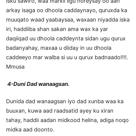
isku sawiro, waa markii iigu horeysay oo aan
arkay isaga oo dhoola caddaynayo, quruxda ka
muuqato waad yaabaysaa, waxaan niyadda iska
iri, haddiiba shan sakan ama wax ka yar
daqiiqad uu dhoola caddeynta sidan ugu qurux
badanyahay, maxaa u diiday in uu dhoola
caddeeyo mar walba si uu u qurux badnaado!!!!.
Mmusa
4-Duni Dad wanaagsan.
Dunida dad wanaagsan iyo dad xunba waa ka
buuxan, kuwa aad raadsatid ayey ku xiran
tahay, haddii aadan midkood helina, adiga noqo
midka aad doonto.