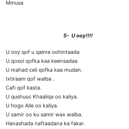
Mmusa
5- U ooy!!!!
U ooy qof u qalma oohintaada
U qosol qofka kaa keensadaa
U mahad celi qofka kaa mudan.
Ixtiraam qof walba .
Cafi qof kasta.
U qushuuc Khaaliqa oo kaliya.
U hogo Alle oo kaliya.
U samir oo ku samir wax walba.
Hanashada naftaadana ka fakar.