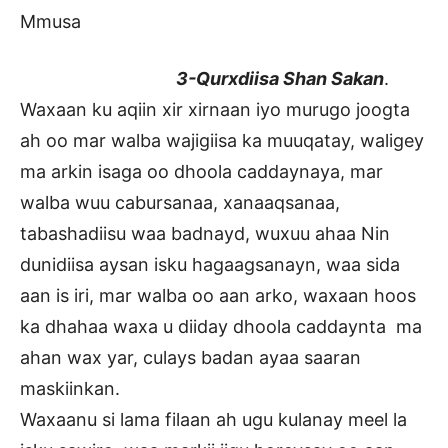
Mmusa
3-Qurxdiisa Shan Sakan
.
Waxaan ku aqiin xir xirnaan iyo murugo joogta
ah oo mar walba wajigiisa ka muuqatay, waligey
ma arkin isaga oo dhoola caddaynaya, mar
walba wuu cabursanaa, xanaaqsanaa,
tabashadiisu waa badnayd, wuxuu ahaa Nin
dunidiisa aysan isku hagaagsanayn, waa sida
aan is iri, mar walba oo aan arko, waxaan hoos
ka dhahaa waxa u diiday dhoola caddaynta ma
ahan wax yar, culays badan ayaa saaran
maskiinkan.
Waxaanu si lama filaan ah ugu kulanay meel la