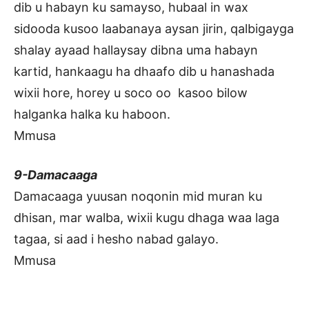
dib u habayn ku samayso, hubaal in wax
sidooda kusoo laabanaya aysan jirin, qalbigayga
shalay ayaad hallaysay dibna uma habayn
kartid, hankaagu ha dhaafo dib u hanashada
wixii hore, horey u soco oo kasoo bilow
halganka halka ku haboon.
Mmusa
9-Damacaaga
Damacaaga yuusan noqonin mid muran ku
dhisan, mar walba, wixii kugu dhaga waa laga
tagaa, si aad i hesho nabad galayo.
Mmusa