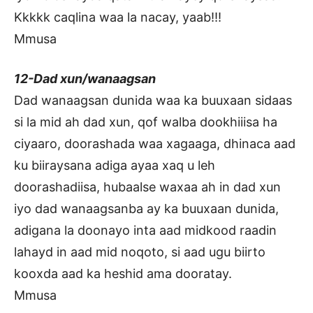
Kkkkk caqlina waa la nacay, yaab!!!
Mmusa
12-Dad xun/wanaagsan
Dad wanaagsan dunida waa ka buuxaan sidaas
si la mid ah dad xun, qof walba dookhiiisa ha
ciyaaro, doorashada waa xagaaga, dhinaca aad
ku biiraysana adiga ayaa xaq u leh
doorashadiisa, hubaalse waxaa ah in dad xun
iyo dad wanaagsanba ay ka buuxaan dunida,
adigana la doonayo inta aad midkood raadin
lahayd in aad mid noqoto, si aad ugu biirto
kooxda aad ka heshid ama dooratay.
Mmusa