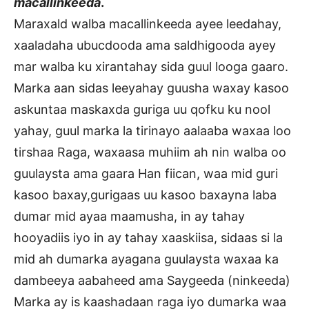
macallinkeeda
.
Maraxald walba macallinkeeda ayee leedahay,
xaaladaha ubucdooda ama saldhigooda ayey
mar walba ku xirantahay sida guul looga gaaro.
Marka aan sidas leeyahay guusha waxay kasoo
askuntaa maskaxda guriga uu qofku ku nool
yahay, guul marka la tirinayo aalaaba waxaa loo
tirshaa Raga, waxaasa muhiim ah nin walba oo
guulaysta ama gaara Han fiican, waa mid guri
kasoo baxay,gurigaas uu kasoo baxayna laba
dumar mid ayaa maamusha, in ay tahay
hooyadiis iyo in ay tahay xaaskiisa, sidaas si la
mid ah dumarka ayagana guulaysta waxaa ka
dambeeya aabaheed ama Saygeeda (ninkeeda)
Marka ay is kaashadaan raga iyo dumarka waa