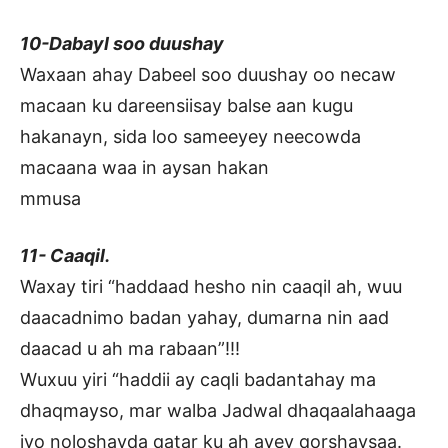
10-Dabayl soo duushay
Waxaan ahay Dabeel soo duushay oo necaw
macaan ku dareensiisay balse aan kugu
hakanayn, sida loo sameeyey neecowda
macaana waa in aysan hakan
mmusa
11- Caaqil.
Waxay tiri “haddaad hesho nin caaqil ah, wuu
daacadnimo badan yahay, dumarna nin aad
daacad u ah ma rabaan”!!!
Wuxuu yiri “haddii ay caqli badantahay ma
dhaqmayso, mar walba Jadwal dhaqaalahaaga
iyo noloshayda qatar ku ah ayey qorshaysaa.