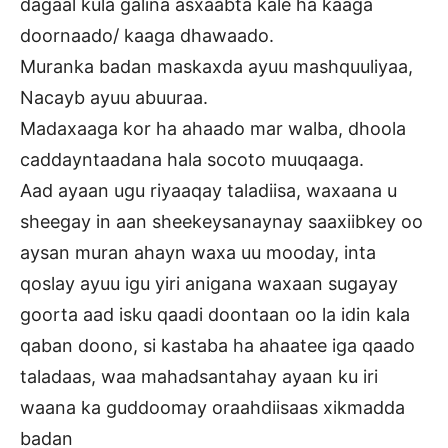
dagaal kula galina asxaabta kale ha kaaga
doornaado/ kaaga dhawaado.
Muranka badan maskaxda ayuu mashquuliyaa,
Nacayb ayuu abuuraa.
Madaxaaga kor ha ahaado mar walba, dhoola
caddayntaadana hala socoto muuqaaga.
Aad ayaan ugu riyaaqay taladiisa, waxaana u
sheegay in aan sheekeysanaynay saaxiibkey oo
aysan muran ahayn waxa uu mooday, inta
qoslay ayuu igu yiri anigana waxaan sugayay
goorta aad isku qaadi doontaan oo la idin kala
qaban doono, si kastaba ha ahaatee iga qaado
taladaas, waa mahadsantahay ayaan ku iri
waana ka guddoomay oraahdiisaas xikmadda
badan