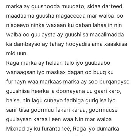
marka ay guushooda muuqato, sidaa darteed,
maadaama guusha magaceeda mar walba loo
nisbeeyo ninka waxaan ku qaban lahaa in nin
walba oo guulaysta ay guushiisa macalimadda
ka dambayso ay tahay hooyadiis ama xaaskiisa
mid uun.
Raga marka ay helaan talo iyo guubaabo
wanaagsan iyo maskax dagan oo buuq ku
furnayn waa markaas marka ay soo burqanayso
guushiisa heerka la doonayana uu gaari karo,
balse, nin lagu cunayo fadhiga gurigiisa iyo
sariirtiisa goormuu fakari karaa, goormuuse
guulaysan karaa ileen waa Nin mar walba
Mixnad ay ku furantahee, Raga iyo dumarka