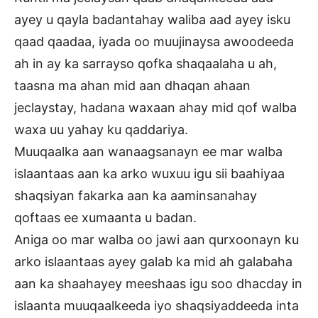
ayey u qayla badantahay waliba aad ayey isku
qaad qaadaa, iyada oo muujinaysa awoodeeda
ah in ay ka sarrayso qofka shaqaalaha u ah,
taasna ma ahan mid aan dhaqan ahaan
jeclaystay, hadana waxaan ahay mid qof walba
waxa uu yahay ku qaddariya.
Muuqaalka aan wanaagsanayn ee mar walba
islaantaas aan ka arko wuxuu igu sii baahiyaa
shaqsiyan fakarka aan ka aaminsanahay
qoftaas ee xumaanta u badan.
Aniga oo mar walba oo jawi aan qurxoonayn ku
arko islaantaas ayey galab ka mid ah galabaha
aan ka shaahayey meeshaas igu soo dhacday in
islaanta muuqaalkeeda iyo shaqsiyaddeeda inta