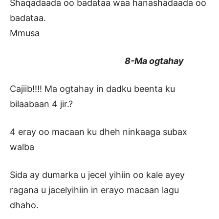
Shaqadaada oo badataa waa hanashadaada oo
badataa.
Mmusa
8-Ma ogtahay
Cajiib!!!! Ma ogtahay in dadku beenta ku
bilaabaan 4 jir.?
4 eray oo macaan ku dheh ninkaaga subax
walba
Sida ay dumarka u jecel yihiin oo kale ayey
ragana u jacelyihiin in erayo macaan lagu
dhaho.