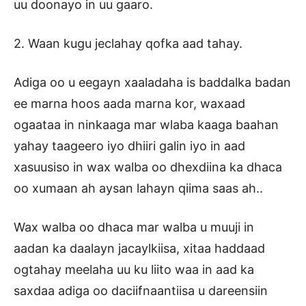
uu doonayo in uu gaaro.
2. Waan kugu jeclahay qofka aad tahay.
Adiga oo u eegayn xaaladaha is baddalka badan
ee marna hoos aada marna kor, waxaad
ogaataa in ninkaaga mar wlaba kaaga baahan
yahay taageero iyo dhiiri galin iyo in aad
xasuusiso in wax walba oo dhexdiina ka dhaca
oo xumaan ah aysan lahayn qiima saas ah..
Wax walba oo dhaca mar walba u muuji in
aadan ka daalayn jacaylkiisa, xitaa haddaad
ogtahay meelaha uu ku liito waa in aad ka
saxdaa adiga oo daciifnaantiisa u dareensiin