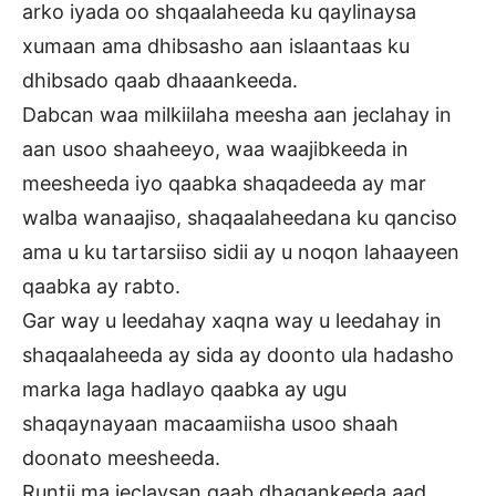
arko iyada oo shqaalaheeda ku qaylinaysa
xumaan ama dhibsasho aan islaantaas ku
dhibsado qaab dhaaankeeda.
Dabcan waa milkiilaha meesha aan jeclahay in
aan usoo shaaheeyo, waa waajibkeeda in
meesheeda iyo qaabka shaqadeeda ay mar
walba wanaajiso, shaqaalaheedana ku qanciso
ama u ku tartarsiiso sidii ay u noqon lahaayeen
qaabka ay rabto.
Gar way u leedahay xaqna way u leedahay in
shaqaalaheeda ay sida ay doonto ula hadasho
marka laga hadlayo qaabka ay ugu
shaqaynayaan macaamiisha usoo shaah
doonato meesheeda.
Runtii ma jeclaysan qaab dhaqankeeda aad