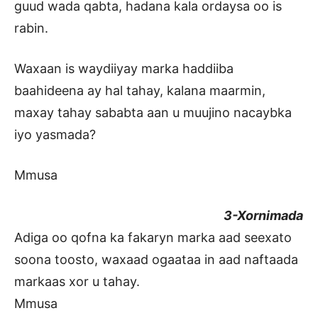
guud wada qabta, hadana kala ordaysa oo is
rabin.
Waxaan is waydiiyay marka haddiiba
baahideena ay hal tahay, kalana maarmin,
maxay tahay sababta aan u muujino nacaybka
iyo yasmada?
Mmusa
3-Xornimada
Adiga oo qofna ka fakaryn marka aad seexato
soona toosto, waxaad ogaataa in aad naftaada
markaas xor u tahay.
Mmusa