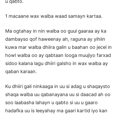
u qabto.
1 macaane wax walba waad samayn kartaa.
Ma ogtahay in nin walba oo guul gaaraa ay ka
dambayso qof haweenay ah, raguna ay yihiin
kuwa mar walba dhiira galin u baahan oo jecel in
howl walba oo ay qabtaan looga muujiyo farxad
sidoo kalana lagu dhiiri galsho in wax walba ay
qaban karaan.
Ku dhiiri gali ninkaaga in uu si adag u shaqaysto
shaqa walba uu qabanayana uu si daacad ah oo
soo laabasha lahayn u qabto si uu u gaaro
hadafka uu is leeyahay ma gaari kartid iyo kan