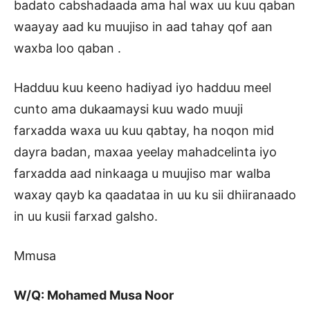
badato cabshadaada ama hal wax uu kuu qaban
waayay aad ku muujiso in aad tahay qof aan
waxba loo qaban .
Hadduu kuu keeno hadiyad iyo hadduu meel
cunto ama dukaamaysi kuu wado muuji
farxadda waxa uu kuu qabtay, ha noqon mid
dayra badan, maxaa yeelay mahadcelinta iyo
farxadda aad ninkaaga u muujiso mar walba
waxay qayb ka qaadataa in uu ku sii dhiiranaado
in uu kusii farxad galsho.
Mmusa
W/Q: Mohamed Musa Noor