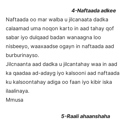
4-Naftaada adkee
Naftaada oo mar walba u jilcanaata dadka
calaamad uma noqon karto in aad tahay qof
sabar iyo dulqaad badan wanaagna loo
nisbeeyo, waaxaadse ogayn in naftaada aad
burburinayso.
Jilcnaanta aad dadka u jilcantahay waa in aad
ka qaadaa ad-adayg iyo kalsooni aad naftaada
ku kalsoontahay adiga oo faan iyo kibir iska
ilaalinaya.
Mmusa
5-Raali ahaanshaha