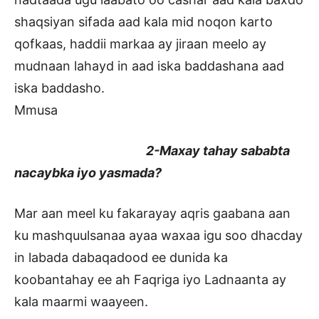
shaqsiyan sifada aad kala mid noqon karto
qofkaas, haddii markaa ay jiraan meelo ay
mudnaan lahayd in aad iska baddashana aad
iska baddasho.
Mmusa
2-Maxay tahay sababta
nacaybka iyo yasmada?
Mar aan meel ku fakarayay aqris gaabana aan
ku mashquulsanaa ayaa waxaa igu soo dhacday
in labada dabaqadood ee dunida ka
koobantahay ee ah Faqriga iyo Ladnaanta ay
kala maarmi waayeen.