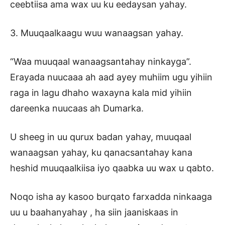
ceebtiisa ama wax uu ku eedaysan yahay.
3. Muuqaalkaagu wuu wanaagsan yahay.
“Waa muuqaal wanaagsantahay ninkayga”.
Erayada nuucaaa ah aad ayey muhiim ugu yihiin
raga in lagu dhaho waxayna kala mid yihiin
dareenka nuucaas ah Dumarka.
U sheeg in uu qurux badan yahay, muuqaal
wanaagsan yahay, ku qanacsantahay kana
heshid muuqaalkiisa iyo qaabka uu wax u qabto.
Noqo isha ay kasoo burqato farxadda ninkaaga
uu u baahanyahay , ha siin jaaniskaas in