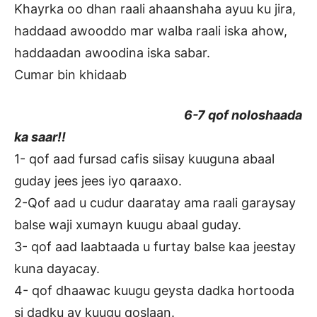
Khayrka oo dhan raali ahaanshaha ayuu ku jira,
haddaad awooddo mar walba raali iska ahow,
haddaadan awoodina iska sabar.
Cumar bin khidaab
6-7 qof noloshaada
ka saar!!
1- qof aad fursad cafis siisay kuuguna abaal
guday jees jees iyo qaraaxo.
2-Qof aad u cudur daaratay ama raali garaysay
balse waji xumayn kuugu abaal guday.
3- qof aad laabtaada u furtay balse kaa jeestay
kuna dayacay.
4- qof dhaawac kuugu geysta dadka hortooda
si dadku ay kuugu qoslaan.