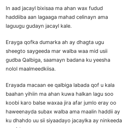
In aad jacayl bixisaa ma ahan wax fudud
haddiiba aan lagaaga mahad celinayn ama
laguugu gudayn jacayl kale.
Erayga qofka dumarka ah ay dhagta ugu
sheegto saygeeda mar walba waa mid usii
gudba Qalbiga, saamayn badana ku yeesha
nolol maalmeedkiisa.
Erayada macaan ee qalbiga labada qof u kala
baahan yihiin ma ahan kuwa halkan lagu soo
koobi karo balse waxaa jira afar jumlo eray oo
haweenayda subax walba ama maalin haddii ay
ku dhahdo uu sii siyaadayo jacaylka ay ninkeeda