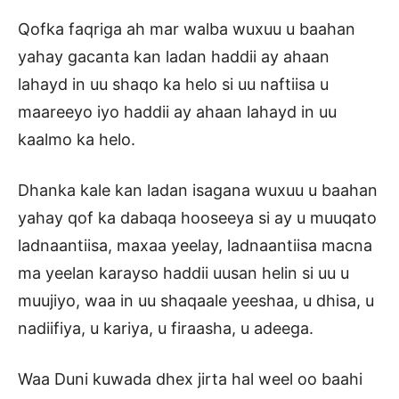
Qofka faqriga ah mar walba wuxuu u baahan
yahay gacanta kan ladan haddii ay ahaan
lahayd in uu shaqo ka helo si uu naftiisa u
maareeyo iyo haddii ay ahaan lahayd in uu
kaalmo ka helo.
Dhanka kale kan ladan isagana wuxuu u baahan
yahay qof ka dabaqa hooseeya si ay u muuqato
ladnaantiisa, maxaa yeelay, ladnaantiisa macna
ma yeelan karayso haddii uusan helin si uu u
muujiyo, waa in uu shaqaale yeeshaa, u dhisa, u
nadiifiya, u kariya, u firaasha, u adeega.
Waa Duni kuwada dhex jirta hal weel oo baahi