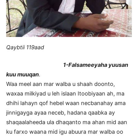
Qaybtii 119aad
1-Falsameeyaha yuusan
kuu muuqan
.
Waa meel aan mar walba u shaah doonto,
waxaa milkiyad u leh islaan Itoobiyaan ah, ma
dhihi lahayn qof hebel waan necbanahay ama
jinnigayga ayaa neceb, hadana qaabka ay
shaqaalaheeda ula dhaqanto ma ahan mid aan
ku farxo waana mid igu abuura mar walba oo