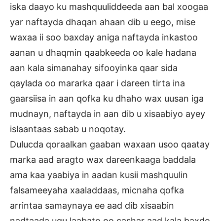
iska daayo ku mashquuliddeeda aan bal xoogaa
yar naftayda dhaqan ahaan dib u eego, mise
waxaa ii soo baxday aniga naftayda inkastoo
aanan u dhaqmin qaabkeeda oo kale hadana
aan kala simanahay sifooyinka qaar sida
qaylada oo mararka qaar i dareen tirta ina
gaarsiisa in aan qofka ku dhaho wax uusan iga
mudnayn, naftayda in aan dib u xisaabiyo ayey
islaantaas sabab u noqotay.
Dulucda qoraalkan gaaban waxaan usoo qaatay
marka aad aragto wax dareenkaaga baddala
ama kaa yaabiya in aadan kusii mashquulin
falsameeyaha xaaladdaas, micnaha qofka
arrintaa samaynaya ee aad dib xisaabin
nadtaada ugu laabato oo cashar aad kala baxdo