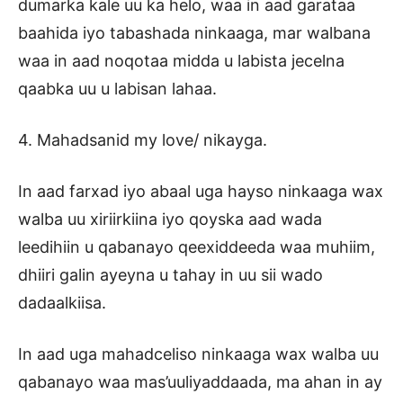
dumarka kale uu ka helo, waa in aad garataa
baahida iyo tabashada ninkaaga, mar walbana
waa in aad noqotaa midda u labista jecelna
qaabka uu u labisan lahaa.
4. Mahadsanid my love/ nikayga.
In aad farxad iyo abaal uga hayso ninkaaga wax
walba uu xiriirkiina iyo qoyska aad wada
leedihiin u qabanayo qeexiddeeda waa muhiim,
dhiiri galin ayeyna u tahay in uu sii wado
dadaalkiisa.
In aad uga mahadceliso ninkaaga wax walba uu
qabanayo waa mas’uuliyaddaada, ma ahan in ay