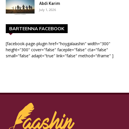
Abdi Karim
July 1, 2026
BARTEENNA FACEBOOK
[facebook-page-plugin href="hoygalaashin" width="300"
height="300" cover="false" facepile="false" cta="false"
small="false" adapt="true" link="false" method="iframe" ]