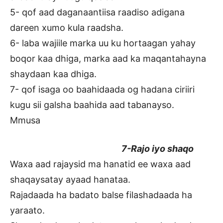
5- qof aad daganaantiisa raadiso adigana
dareen xumo kula raadsha.
6- laba wajiile marka uu ku hortaagan yahay
boqor kaa dhiga, marka aad ka maqantahayna
shaydaan kaa dhiga.
7- qof isaga oo baahidaada og hadana ciriiri
kugu sii galsha baahida aad tabanayso.
Mmusa
7-Rajo iyo shaqo
Waxa aad rajaysid ma hanatid ee waxa aad
shaqaysatay ayaad hanataa.
Rajadaada ha badato balse filashadaada ha
yaraato.