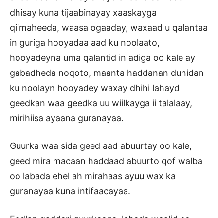
dhisay kuna tijaabinayay xaaskayga
qiimaheeda, waasa ogaaday, waxaad u qalantaa
in guriga hooyadaa aad ku noolaato,
hooyadeyna uma qalantid in adiga oo kale ay
gabadheda noqoto, maanta haddanan dunidan
ku noolayn hooyadey waxay dhihi lahayd
geedkan waa geedka uu wiilkayga ii talalaay,
mirihiisa ayaana guranayaa.
Guurka waa sida geed aad abuurtay oo kale,
geed mira macaan haddaad abuurto qof walba
oo labada ehel ah mirahaas ayuu wax ka
guranayaa kuna intifaacayaa.