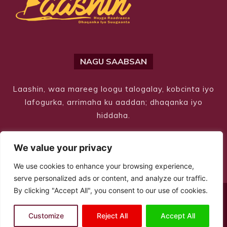
NAGU SAABSAN
Laashin, waa mareeg loogu talogalay, kobcinta iyo
lafogurka, arrimaha ku aaddan; dhaqanka iyo
hiddaha.
We value your privacy
We use cookies to enhance your browsing experience,
serve personalized ads or content, and analyze our traffic.
By clicking "Accept All", you consent to our use of cookies.
© Copyright 2026 – Laashin. All Rights Reserved
Customize
Reject All
Accept All
Site Designed by
ILEYS INC.