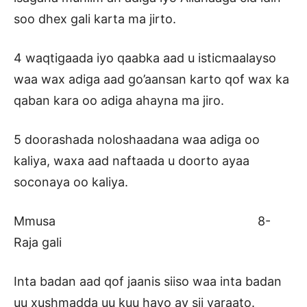
soo dhex gali karta ma jirto.
4 waqtigaada iyo qaabka aad u isticmaalayso
waa wax adiga aad go’aansan karto qof wax ka
qaban kara oo adiga ahayna ma jiro.
5 doorashada noloshaadana waa adiga oo
kaliya, waxa aad naftaada u doorto ayaa
soconaya oo kaliya.
Mmusa 8-
Raja gali
Inta badan aad qof jaanis siiso waa inta badan
uu xushmadda uu kuu hayo ay sii yaraato.