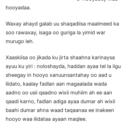
hooyadaa.
Waxay ahayd galab uu shaqadiisa maalmeed ka
soo rawaxay, isaga oo guriga la yimid war
murugo leh.
Xaaskiisa oo jikada ku jirta shaahna karinaysa
ayuu ku yiri : noloshayda, haddan ayaa tel la iigu
sheegay in hooyo xanuunsantahay oo aad u
liidato, kaalay fadlan aan magaalada wada
aadno oo usii qaadno wixii muhiim ah ee aan
qaadi karno, fadlan adiga ayaa dumar ah wixii
baahi dumar ahna waad taqaanaa ee inakeen
hooyo waa liidataa ayaan maqlee.