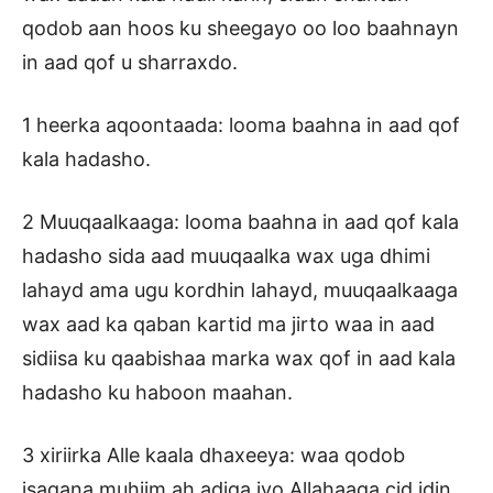
qodob aan hoos ku sheegayo oo loo baahnayn
in aad qof u sharraxdo.
1 heerka aqoontaada: looma baahna in aad qof
kala hadasho.
2 Muuqaalkaaga: looma baahna in aad qof kala
hadasho sida aad muuqaalka wax uga dhimi
lahayd ama ugu kordhin lahayd, muuqaalkaaga
wax aad ka qaban kartid ma jirto waa in aad
sidiisa ku qaabishaa marka wax qof in aad kala
hadasho ku haboon maahan.
3 xiriirka Alle kaala dhaxeeya: waa qodob
isagana muhiim ah adiga iyo Allahaaga cid idin