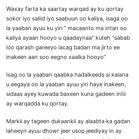
Waxay farta ka saartay warqad ay ku qortay
sokor iyo saliid iyo saabuun oo kaliya, isaga oo
la yaaban ayuu ku yiri ” macaanto ma intan oo
kaliya ayaan hooyo u qaadaynaa” kuteh “sabab
loo qarash gareeyo lacag badan ma jirto ee
inakeen aan soo eegno xaalka hooyo”
Isag oo la yaaban qaabka hadalkeeds si kalana
u eegaya oo la yaaban ayuu yiri haye inakeen,
sidaas ayey kuwada baxeen kuna gadeen intii
ay warqadda ku qortay.
Markii ay tageen dukaankii ay alaabta ka gadan
laheeyn ayuu dhowr jeer usop jeediyay in ay