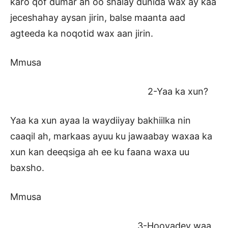
karo qof dumar ah oo shalay dunida wax ay kaa
jeceshahay aysan jirin, balse maanta aad
agteeda ka noqotid wax aan jirin.
Mmusa
2-Yaa ka xun?
Yaa ka xun ayaa la waydiiyay bakhiilka nin
caaqil ah, markaas ayuu ku jawaabay waxaa ka
xun kan deeqsiga ah ee ku faana waxa uu
baxsho.
Mmusa
3-Hooyadey waa