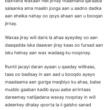
baxnana waxaan heli jirnay maalmaha qaraaba
salaanka ama maalin jooga aan u aadno dadka
aan ehelka nahay oo qoys ahaan aan u booqan
jirnay.
Waxaa jiray wiil daris la ahaa ayeydey oo aan
daaqadda iska daawan jiray kaas oo fursad aan
isku helnay aan wax wadaag ku noqonay.
Runtii jacayl daran ayaan u qaaday wiilkaas,
taas oo badisay in aan aad u booqdo ayeyo
maadaama aan guriga maqbiyo ku ahaa, balse
muddo gaaban kadib ayuu aabe arrintaas
dareemay natiijadana waxay noqotay in wiil
adeerkey dhalay qoorta la ii galsho sanad