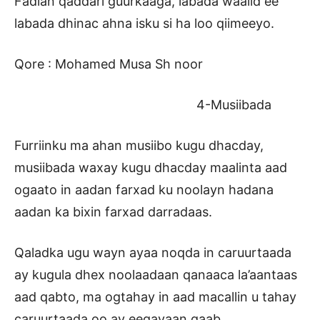
Fadlan qaddari guurkaaga, labada waalid ee
labada dhinac ahna isku si ha loo qiimeeyo.
Qore : Mohamed Musa Sh noor
4-Musiibada
Furriinku ma ahan musiibo kugu dhacday,
musiibada waxay kugu dhacday maalinta aad
ogaato in aadan farxad ku noolayn hadana
aadan ka bixin farxad darradaas.
Qaladka ugu wayn ayaa noqda in caruurtaada
ay kugula dhex noolaadaan qanaaca la’aantaas
aad qabto, ma ogtahay in aad macallin u tahay
caruurtaada oo ay eegayaan qaab