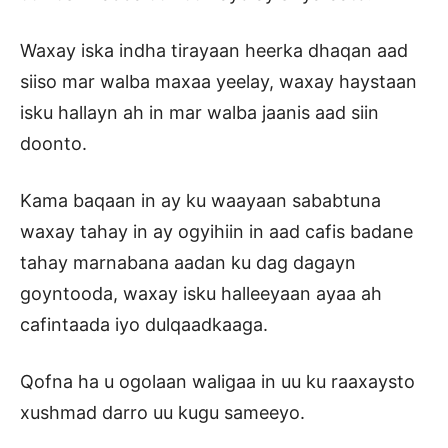
Waxay iska indha tirayaan heerka dhaqan aad
siiso mar walba maxaa yeelay, waxay haystaan
isku hallayn ah in mar walba jaanis aad siin
doonto.
Kama baqaan in ay ku waayaan sababtuna
waxay tahay in ay ogyihiin in aad cafis badane
tahay marnabana aadan ku dag dagayn
goyntooda, waxay isku halleeyaan ayaa ah
cafintaada iyo dulqaadkaaga.
Qofna ha u ogolaan waligaa in uu ku raaxaysto
xushmad darro uu kugu sameeyo.