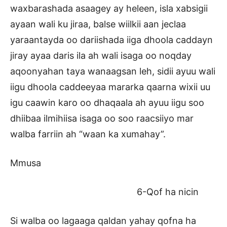
waxbarashada asaagey ay heleen, isla xabsigii
ayaan wali ku jiraa, balse wiilkii aan jeclaa
yaraantayda oo dariishada iiga dhoola caddayn
jiray ayaa daris ila ah wali isaga oo noqday
aqoonyahan taya wanaagsan leh, sidii ayuu wali
iigu dhoola caddeeyaa mararka qaarna wixii uu
igu caawin karo oo dhaqaala ah ayuu iigu soo
dhiibaa ilmihiisa isaga oo soo raacsiiyo mar
walba farriin ah “waan ka xumahay”.
Mmusa
6-Qof ha nicin
Si walba oo lagaaga qaldan yahay qofna ha