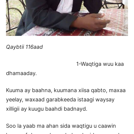
Qaybtii 116aad
1-Waqtiga wuu kaa
dhamaaday.
Kuuma ay baahna, kuumana xiisa qabto, maxaa
yeelay, waxaad garabkeeda istaagi waysay
xilligii ay kuugu baahdi badnayd.
Soo la yaab ma ahan sida waqtigu u caawin