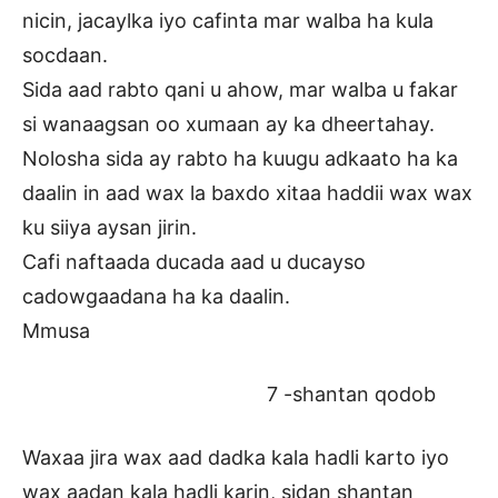
nicin, jacaylka iyo cafinta mar walba ha kula
socdaan.
Sida aad rabto qani u ahow, mar walba u fakar
si wanaagsan oo xumaan ay ka dheertahay.
Nolosha sida ay rabto ha kuugu adkaato ha ka
daalin in aad wax la baxdo xitaa haddii wax wax
ku siiya aysan jirin.
Cafi naftaada ducada aad u ducayso
cadowgaadana ha ka daalin.
Mmusa
7 -shantan qodob
Waxaa jira wax aad dadka kala hadli karto iyo
wax aadan kala hadli karin, sidan shantan