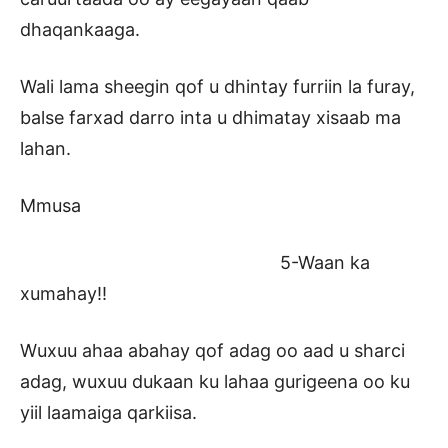
dhaqankaaga.
Wali lama sheegin qof u dhintay furriin la furay,
balse farxad darro inta u dhimatay xisaab ma
lahan.
Mmusa
5-Waan ka
xumahay!!
Wuxuu ahaa abahay qof adag oo aad u sharci
adag, wuxuu dukaan ku lahaa gurigeena oo ku
yiil laamaiga qarkiisa.