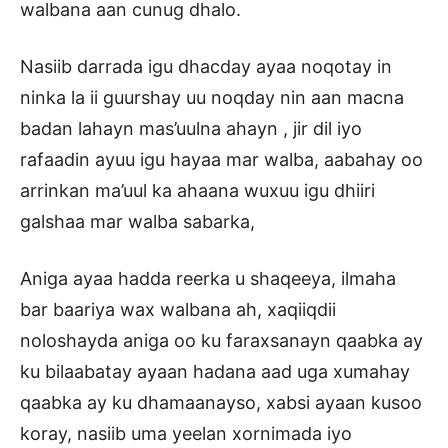
walbana aan cunug dhalo.
Nasiib darrada igu dhacday ayaa noqotay in
ninka la ii guurshay uu noqday nin aan macna
badan lahayn mas’uulna ahayn , jir dil iyo
rafaadin ayuu igu hayaa mar walba, aabahay oo
arrinkan ma’uul ka ahaana wuxuu igu dhiiri
galshaa mar walba sabarka,
Aniga ayaa hadda reerka u shaqeeya, ilmaha
bar baariya wax walbana ah, xaqiiqdii
noloshayda aniga oo ku faraxsanayn qaabka ay
ku bilaabatay ayaan hadana aad uga xumahay
qaabka ay ku dhamaanayso, xabsi ayaan kusoo
koray, nasiib uma yeelan xornimada iyo