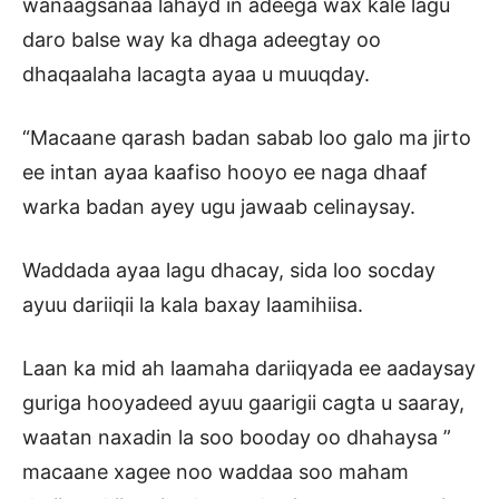
wanaagsanaa lahayd in adeega wax kale lagu
daro balse way ka dhaga adeegtay oo
dhaqaalaha lacagta ayaa u muuqday.
“Macaane qarash badan sabab loo galo ma jirto
ee intan ayaa kaafiso hooyo ee naga dhaaf
warka badan ayey ugu jawaab celinaysay.
Waddada ayaa lagu dhacay, sida loo socday
ayuu dariiqii la kala baxay laamihiisa.
Laan ka mid ah laamaha dariiqyada ee aadaysay
guriga hooyadeed ayuu gaarigii cagta u saaray,
waatan naxadin la soo booday oo dhahaysa ”
macaane xagee noo waddaa soo maham