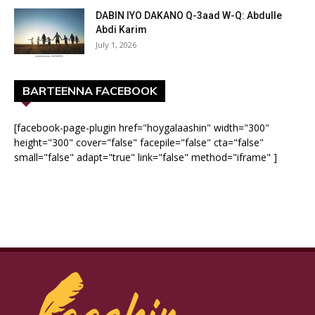
DABIN IYO DAKANO Q-3aad W-Q: Abdulle
Abdi Karim
July 1, 2026
BARTEENNA FACEBOOK
[facebook-page-plugin href="hoygalaashin" width="300"
height="300" cover="false" facepile="false" cta="false"
small="false" adapt="true" link="false" method="iframe" ]