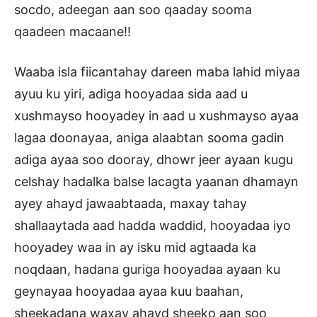
socdo, adeegan aan soo qaaday sooma
qaadeen macaane!!
Waaba isla fiicantahay dareen maba lahid miyaa
ayuu ku yiri, adiga hooyadaa sida aad u
xushmayso hooyadey in aad u xushmayso ayaa
lagaa doonayaa, aniga alaabtan sooma gadin
adiga ayaa soo dooray, dhowr jeer ayaan kugu
celshay hadalka balse lacagta yaanan dhamayn
ayey ahayd jawaabtaada, maxay tahay
shallaaytada aad hadda waddid, hooyadaa iyo
hooyadey waa in ay isku mid agtaada ka
noqdaan, hadana guriga hooyadaa ayaan ku
geynayaa hooyadaa ayaa kuu baahan,
sheekadana waxay ahayd sheeko aan soo