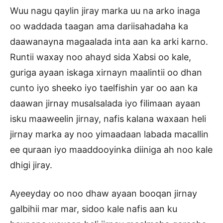
Wuu nagu qaylin jiray marka uu na arko inaga
oo waddada taagan ama dariisahadaha ka
daawanayna magaalada inta aan ka arki karno.
Runtii waxay noo ahayd sida Xabsi oo kale,
guriga ayaan iskaga xirnayn maalintii oo dhan
cunto iyo sheeko iyo taelfishin yar oo aan ka
daawan jirnay musalsalada iyo filimaan ayaan
isku maaweelin jirnay, nafis kalana waxaan heli
jirnay marka ay noo yimaadaan labada macallin
ee quraan iyo maaddooyinka diiniga ah noo kale
dhigi jiray.
Ayeeyday oo noo dhaw ayaan booqan jirnay
galbihii mar mar, sidoo kale nafis aan ku