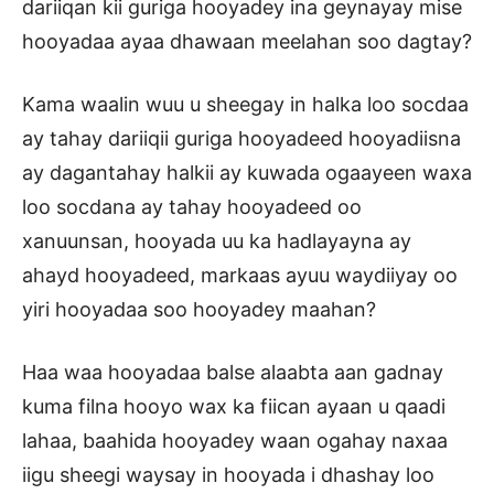
dariiqan kii guriga hooyadey ina geynayay mise
hooyadaa ayaa dhawaan meelahan soo dagtay?
Kama waalin wuu u sheegay in halka loo socdaa
ay tahay dariiqii guriga hooyadeed hooyadiisna
ay dagantahay halkii ay kuwada ogaayeen waxa
loo socdana ay tahay hooyadeed oo
xanuunsan, hooyada uu ka hadlayayna ay
ahayd hooyadeed, markaas ayuu waydiiyay oo
yiri hooyadaa soo hooyadey maahan?
Haa waa hooyadaa balse alaabta aan gadnay
kuma filna hooyo wax ka fiican ayaan u qaadi
lahaa, baahida hooyadey waan ogahay naxaa
iigu sheegi waysay in hooyada i dhashay loo