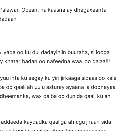
 Palawan Ocean, halkaasna ay dhagaxaanta
 dadaan
 iyada oo ku dul dadayihiin buuraha, si looga
 khatar badan oo nafeedna waa loo galaa!!!
u inta ku eegay ku yiri jirkaaga sidaas oo kale
ba oo qaali ah uu u asturay ayaana la doonayaa
o dheemanka, wax qalba oo dunida qaali ku ah
addeeda kaydadka qaaliga ah ugu jiraan sida
a iyo kuusha qaaliga ah ee lagu magacaabo