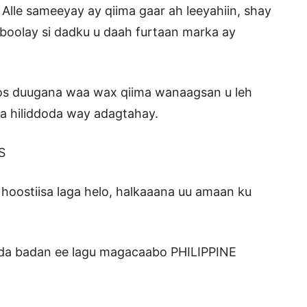
lle sameeyay ay qiima gaar ah leeyahiin, shay
boolay si dadku u daah furtaan marka ay
os duugana waa wax qiima wanaagsan u leh
na hiliddoda way adagtahay.
S
hoostiisa laga helo, halkaaana uu amaan ku
uxda badan ee lagu magacaabo PHILIPPINE