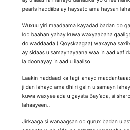
pearls haddiiba ay haysato ama haysan lah
Wuxuu yiri maadaama kayadad badan oo qaa
loo baahan yahay kuwa waxyaabaha qaaliga 
dolwaddaada ( Qoyskaagaa) waxayna saxiix
ay sidaas u samaynayaana waa in aad xafida
la doonayay in aad u ilaaliso.
Laakin haddaad ka tagi lahayd macdantaaad
jiidan lahayd ama dhiiri galin u samayn lah
kuwa waxyeelada u gaysta Bay’ada, si shar
lahaayeen..
Jirkaaga si wanaagsan oo qurux badan u ast