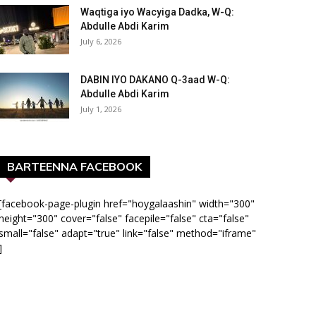
Waqtiga iyo Wacyiga Dadka, W-Q:
Abdulle Abdi Karim
July 6, 2026
DABIN IYO DAKANO Q-3aad W-Q:
Abdulle Abdi Karim
July 1, 2026
BARTEENNA FACEBOOK
[facebook-page-plugin href="hoygalaashin" width="300"
height="300" cover="false" facepile="false" cta="false"
small="false" adapt="true" link="false" method="iframe"
]