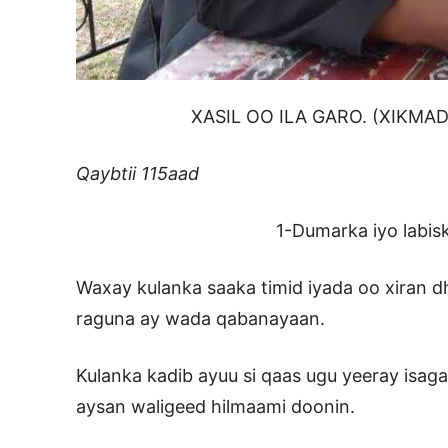
XASIL OO ILA GARO. (XIKMADO KOO
Qaybtii 115aad
1-Dumarka iyo labiska w
Waxay kulanka saaka timid iyada oo xiran d
raguna ay wada qabanayaan.
Kulanka kadib ayuu si qaas ugu yeeray isag
aysan waligeed hilmaami doonin.