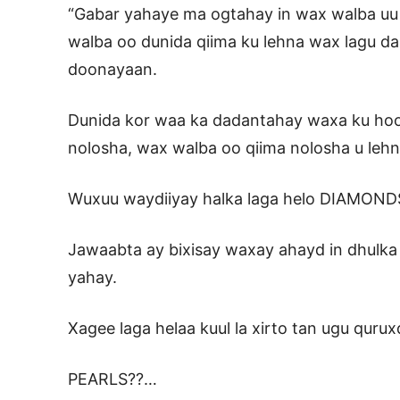
“Gabar yahaye ma ogtahay in wax walba uu A
walba oo dunida qiima ku lehna wax lagu da
doonayaan.
Dunida kor waa ka dadantahay waxa ku ho
nolosha, wax walba oo qiima nolosha u leh
Wuxuu waydiiyay halka laga helo DIAMOND
Jawaabta ay bixisay waxay ahayd in dhulka 
yahay.
Xagee laga helaa kuul la xirto tan ugu qur
PEARLS??…