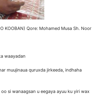
BAN) Qore: Mohamed Musa Sh. Noor
aayadan
har muujinaua quruxda jirkeeda, indhaha
a oo si wanaagsan u eegaya ayuu ku yiri wax