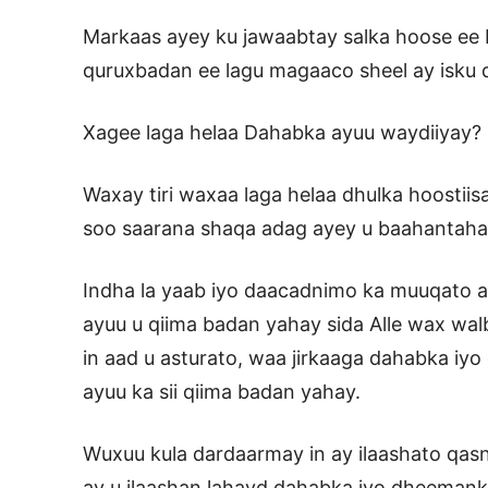
Markaas ayey ku jawaabtay salka hoose ee
quruxbadan ee lagu magaaco sheel ay isku
Xagee laga helaa Dahabka ayuu waydiiyay?
Waxay tiri waxaa laga helaa dhulka hoostiisa
soo saarana shaqa adag ayey u baahantahay
Indha la yaab iyo daacadnimo ka muuqato ayu
ayuu u qiima badan yahay sida Alle wax wal
in aad u asturato, waa jirkaaga dahabka iy
ayuu ka sii qiima badan yahay.
Wuxuu kula dardaarmay in ay ilaashato qasn
ay u ilaashan lahayd dahabka iyo dheemank