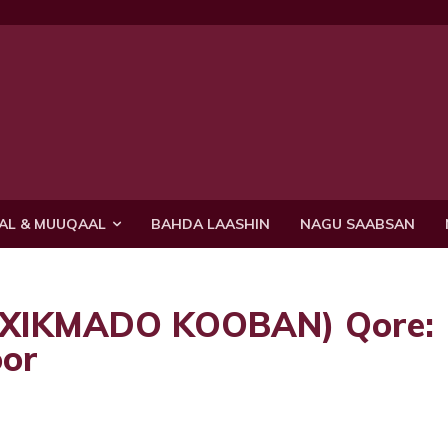
AL & MUUQAAL
BAHDA LAASHIN
NAGU SAABSAN
 (XIKMADO KOOBAN) Qore:
or