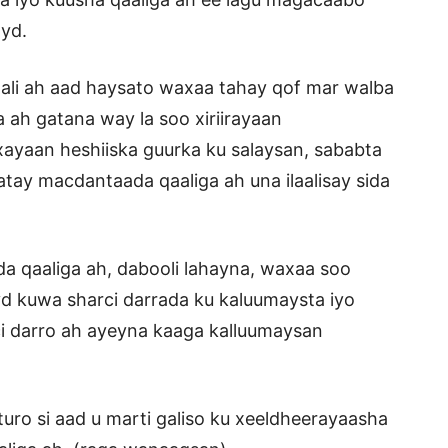
ayd.
li ah aad haysato waxaa tahay qof mar walba
ah gatana way la soo xiriirayaan
ayaan heshiiska guurka ku salaysan, sababta
tay macdantaada qaaliga ah una ilaalisay sida
a qaaliga ah, dabooli lahayna, waxaa soo
ayd kuwa sharci darrada ku kaluumaysta iyo
ci darro ah ayeyna kaaga kalluumaysan
uro si aad u marti galiso ku xeeldheerayaasha