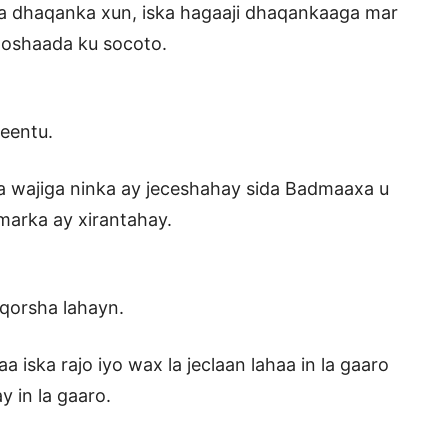
a dhaqanka xun, iska hagaaji dhaqankaaga mar
oshaada ku socoto.
u.
wajiga ninka ay jeceshahay sida Badmaaxa u
marka ay xirantahay.
lahayn.
ska rajo iyo wax la jeclaan lahaa in la gaaro
 in la gaaro.