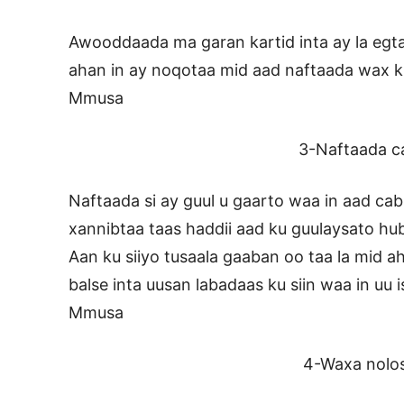
Awooddaada ma garan kartid inta ay la egtah
ahan in ay noqotaa mid aad naftaada wax k
Mmusa
3-Naftaada cabur
Naftaada si ay guul u gaarto waa in aad ca
xannibtaa taas haddii aad ku guulaysato hu
Aan ku siiyo tusaala gaaban oo taa la mid ah
balse inta uusan labadaas ku siin waa in uu
Mmusa
4-Waxa nolosha cuur