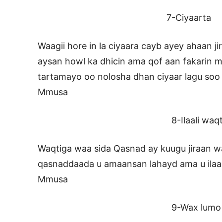
7-Ciyaarta
Waagii hore in la ciyaara cayb ayey ahaan ji
aysan howl ka dhicin ama qof aan fakarin ma
tartamayo oo nolosha dhan ciyaar lagu soo
Mmusa
8-Ilaali waqtig
Waqtiga waa sida Qasnad ay kuugu jiraan w
qasnaddaada u amaansan lahayd ama u ilaas
Mmusa
9-Wax lumo