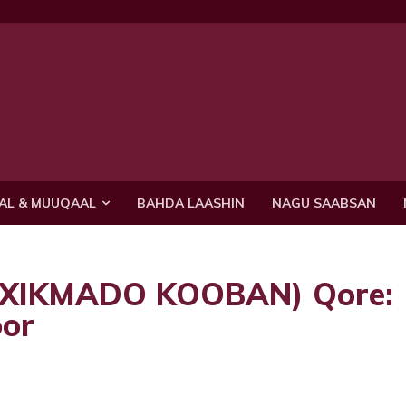
AL & MUUQAAL
BAHDA LAASHIN
NAGU SAABSAN
 (XIKMADO KOOBAN) Qore:
or