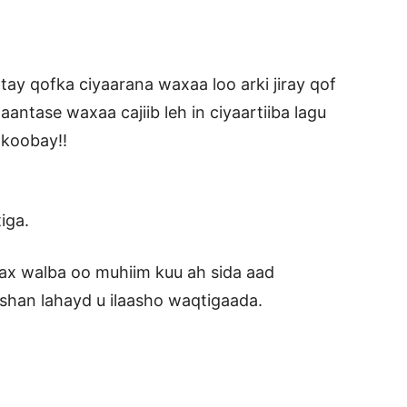
rtay qofka ciyaarana waxaa loo arki jiray qof
antase waxaa cajiib leh in ciyaartiiba lagu
 koobay!!
a.
ax walba oo muhiim kuu ah sida aad
han lahayd u ilaasho waqtigaada.