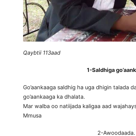
Qaybtii 113aad
1-Saldhiga go’aan
Go’aankaaga saldhig ha uga dhigin talada d
go’aankaaga ka dhalata.
Mar walba oo natiijada kaligaa aad wajahays
Mmusa
2-Awoodaada.