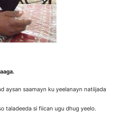
kaaga.
ad aysan saamayn ku yeelanayn natiijada
o taladeeda si fiican ugu dhug yeelo.