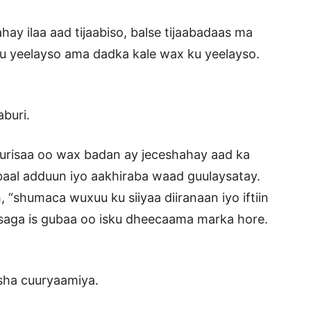
ay ilaa aad tijaabiso, balse tijaabadaas ma
u yeelayso ama dadka kale wax ku yeelayso.
i.
burisaa oo wax badan ay jeceshahay aad ka
baal adduun iyo aakhiraba waad guulaysatay.
, “shumaca wuxuu ku siiyaa diiranaan iyo iftiin
 isaga is gubaa oo isku dheecaama marka hore.
yaamiya.