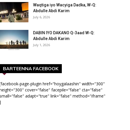
Waqtiga iyo Wacyiga Dadka, W-Q:
Abdulle Abdi Karim
July 6, 2026
DABIN IYO DAKANO Q-3aad W-Q:
Abdulle Abdi Karim
July 1, 2026
BARTEENNA FACEBOOK
[facebook-page-plugin href="hoygalaashin" width="300"
height="300" cover="false" facepile="false" cta="false"
small="false" adapt="true" link="false" method="iframe"
]