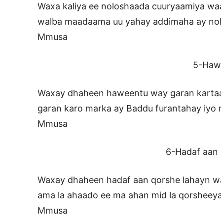
Waxa kaliya ee noloshaada cuuryaamiya wa
walba maadaama uu yahay addimaha ay nol
Mmusa
5-Haweent
Waxay dhaheen haweentu way garan kartaa 
garan karo marka ay Baddu furantahay iyo 
Mmusa
6-Hadaf aan qorsha 
Waxay dhaheen hadaf aan qorshe lahayn waa i
ama la ahaado ee ma ahan mid la qorsheeyay
Mmusa