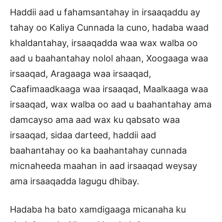
Haddii aad u fahamsantahay in irsaaqaddu ay
tahay oo Kaliya Cunnada la cuno, hadaba waad
khaldantahay, irsaaqadda waa wax walba oo
aad u baahantahay nolol ahaan, Xoogaaga waa
irsaaqad, Aragaaga waa irsaaqad,
Caafimaadkaaga waa irsaaqad, Maalkaaga waa
irsaaqad, wax walba oo aad u baahantahay ama
damcayso ama aad wax ku qabsato waa
irsaaqad, sidaa darteed, haddii aad
baahantahay oo ka baahantahay cunnada
micnaheeda maahan in aad irsaaqad weysay
ama irsaaqadda lagugu dhibay.
Hadaba ha bato xamdigaaga micanaha ku