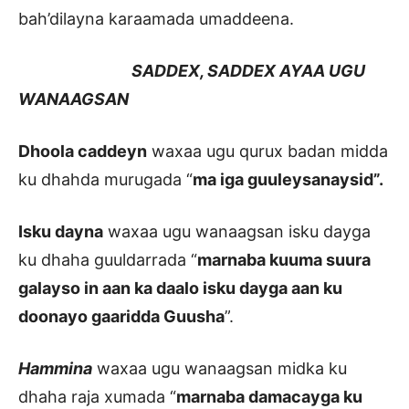
bah’dilayna karaamada umaddeena.
SADDEX, SADDEX AYAA UGU
WANAAGSAN
Dhoola caddeyn
waxaa ugu qurux badan midda
ku dhahda murugada “
ma iga guuleysanaysid”.
Isku dayna
waxaa ugu wanaagsan isku dayga
ku dhaha guuldarrada “
marnaba kuuma suura
galayso in aan ka daalo isku dayga aan ku
doonayo gaaridda Guusha
”.
Hammina
waxaa ugu wanaagsan midka ku
dhaha raja xumada “
marnaba damacayga ku