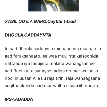
XASIL OO ILA GARO.
Qaybtii 14aad
DHOOLA CADDAYNTA
In aad dhoola caddayso micnaheeda maahan in
aad faraxsanaato, ee waa muujinta kalsoonida
naftaada iyo muujinta malaha wanaagsan ee
aad Rabi ka rajaynayso, adiga oo mar walba ku
nool in uusan Alle ku raja tirin, raja wanaagsana
sugitaankeeda aad mar walba u saaxiib noqoto.
IRSAAQADDA