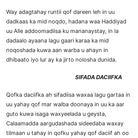
Way adagtahay runtii qof dareen leh in uu
dadkaas ka mid noqdo, hadana waa Haddiyad
uu Alle addoomadiisa ku mananaystay, in la
dadaalo ayaana lagu gaari karaa ka mid
noqoshada kuwa aan warba u ahayn in
dhibaato iyo lur ay ka jirto nolosha dunida.
SIFADA DACIIFKA
Qofka daciifka ah sifadiisa waxaa lagu gartaa in
uu yahay qof mar walba doonaya in uu ka aar
guto kuwa isaga waxyeelada u geysta,
Calaamadda aargudashada sideedaba waxay
tilmaan u tahay in qofku yahay qof daciif ah oo