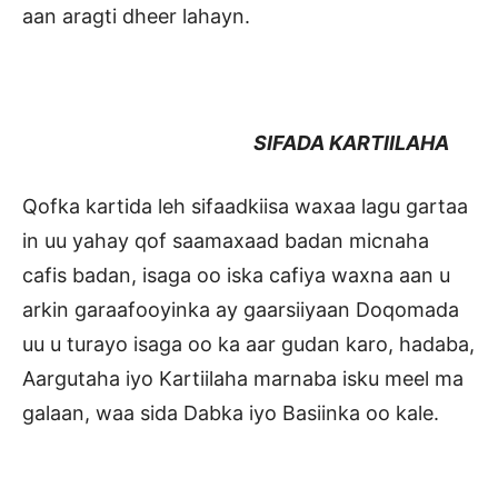
aan aragti dheer lahayn.
SIFADA KARTIILAHA
Qofka kartida leh sifaadkiisa waxaa lagu gartaa
in uu yahay qof saamaxaad badan micnaha
cafis badan, isaga oo iska cafiya waxna aan u
arkin garaafooyinka ay gaarsiiyaan Doqomada
uu u turayo isaga oo ka aar gudan karo, hadaba,
Aargutaha iyo Kartiilaha marnaba isku meel ma
galaan, waa sida Dabka iyo Basiinka oo kale.