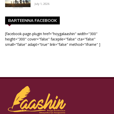
July 1, 2026
BARTEENNA FACEBOOK
[facebook-page-plugin href="hoygalaashin" width="300"
height="300" cover="false" facepile="false" cta="false"
small="false" adapt="true" link="false" method="iframe" ]