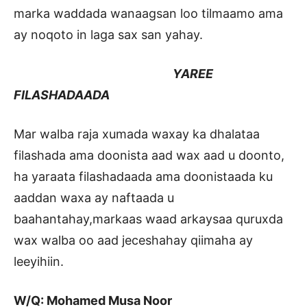
marka waddada wanaagsan loo tilmaamo ama
ay noqoto in laga sax san yahay.
YAREE
FILASHADAADA
Mar walba raja xumada waxay ka dhalataa
filashada ama doonista aad wax aad u doonto,
ha yaraata filashadaada ama doonistaada ku
aaddan waxa ay naftaada u
baahantahay,markaas waad arkaysaa quruxda
wax walba oo aad jeceshahay qiimaha ay
leeyihiin.
W/Q: Mohamed Musa Noor