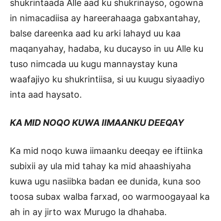
shukrintaada Alle aad ku shukrinayso, ogowna
in nimacadiisa ay hareerahaaga gabxantahay,
balse dareenka aad ku arki lahayd uu kaa
maqanyahay, hadaba, ku ducayso in uu Alle ku
tuso nimcada uu kugu mannaystay kuna
waafajiyo ku shukrintiisa, si uu kuugu siyaadiyo
inta aad haysato.
KA MID NOQO KUWA IIMAANKU DEEQAY
Ka mid noqo kuwa iimaanku deeqay ee iftiinka
subixii ay ula mid tahay ka mid ahaashiyaha
kuwa ugu nasiibka badan ee dunida, kuna soo
toosa subax walba farxad, oo warmoogayaal ka
ah in ay jirto wax Murugo la dhahaba.