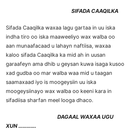
SIFADA CAAQILKA
Sifada Caaqilka waxaa lagu gartaa in uu iska
indha tiro oo iska maaweeliyo wax walba oo
aan munaafacaad u lahayn naftiisa, waxaa
kaloo sifada Caaqilka ka mid ah in uusan
garaafeyn ama dhib u geysan kuwa isaga kusoo
xad gudba oo mar walba waa mid u taagan
saamaxaad iyo is moogeysiin uu iska
moogeysiinayo wax walba oo keeni kara in
sifadiisa sharfan meel looga dhaco.
DAGAAL WAXAA UGU
XUN ………….