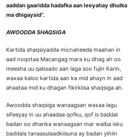
aaddan gaaridda hadafka aan leeyahay dhulka
ma dhigaysid”.
AWOODDA SHAQSIGA
Kartida shaqsiyadda micnaheeda maahan in
aad noqotaa Macangag mara ku dhag ah oo
meesha uu qabsado aan laga soo fujin Karin,
waxaa kaloo kartida aan ka mid ahayn in aad
ahaataa mid ku dhagan fikirkiisa shaqsiga ah.
Awoodda shaqsiga wanaagsan waxaa lagu
sifeeyay in uu ahaadaa qofku, qof is baddal
badan oo dhanka wanaagsan mar walba isku
baddala tanaasulaadkiisuna ay badan yihiin