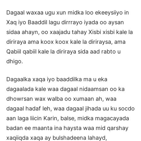
Dagaal waxaa ugu xun midka loo ekeeysiiyo in
Xaq iyo Baaddil lagu dirrrayo iyada oo aysan
sidaa ahayn, oo xaajadu tahay Xisbi xisbi kale la
diriraya ama koox koox kale la diriraysa, ama
Qabiil qabiil kale la diriraya sida aad rabto u
dhigo.
Dagaalka xaqa iyo baaddilka ma u eka
dagaalada kale waa dagaal nidaamsan oo ka
dhowrsan wax walba oo xumaan ah, waa
dagaal hadaf leh, waa dagaal jihada uu ku socdo
aan laga liicin Karin, balse, midka magacayada
badan ee maanta ina haysta waa mid qarshay
xaqiiqda xaqa ay bulshadeena lahayd,