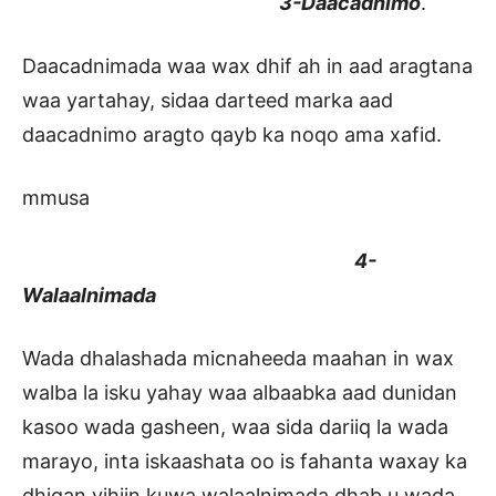
3-Daacadnimo
.
Daacadnimada waa wax dhif ah in aad aragtana
waa yartahay, sidaa darteed marka aad
daacadnimo aragto qayb ka noqo ama xafid.
mmusa
4-
Walaalnimada
Wada dhalashada micnaheeda maahan in wax
walba la isku yahay waa albaabka aad dunidan
kasoo wada gasheen, waa sida dariiq la wada
marayo, inta iskaashata oo is fahanta waxay ka
dhigan yihiin kuwa walaalnimada dhab u wada