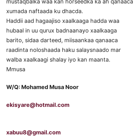
mustaqbalka waa kan horseedka ka ah qanaaca
xumada naftaada ku dhacda.
Haddii aad hagaajiso xaalkaaga hadda waa
hubaal in uu qurux badnaanayo xaalkaaga
barito, sidaa darteed, miisaankaa qanaaca
raadinta noloshaada haku salaysnaado mar
walba xaalkaagi shalay iyo kan maanta.
Mmusa
W/Q: Mohamed Musa Noor
ekisyare@hotmail.com
xabuu8@gmail.com