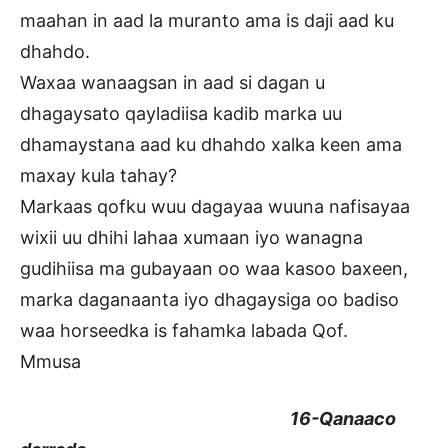
maahan in aad la muranto ama is daji aad ku
dhahdo.
Waxaa wanaagsan in aad si dagan u
dhagaysato qayladiisa kadib marka uu
dhamaystana aad ku dhahdo xalka keen ama
maxay kula tahay?
Markaas qofku wuu dagayaa wuuna nafisayaa
wixii uu dhihi lahaa xumaan iyo wanagna
gudihiisa ma gubayaan oo waa kasoo baxeen,
marka daganaanta iyo dhagaysiga oo badiso
waa horseedka is fahamka labada Qof.
Mmusa
16-Qanaaco