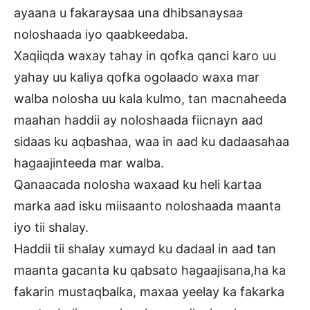
ayaana u fakaraysaa una dhibsanaysaa
noloshaada iyo qaabkeedaba.
Xaqiiqda waxay tahay in qofka qanci karo uu
yahay uu kaliya qofka ogolaado waxa mar
walba nolosha uu kala kulmo, tan macnaheeda
maahan haddii ay noloshaada fiicnayn aad
sidaas ku aqbashaa, waa in aad ku dadaasahaa
hagaajinteeda mar walba.
Qanaacada nolosha waxaad ku heli kartaa
marka aad isku miisaanto noloshaada maanta
iyo tii shalay.
Haddii tii shalay xumayd ku dadaal in aad tan
maanta gacanta ku qabsato hagaajisana,ha ka
fakarin mustaqbalka, maxaa yeelay ka fakarka