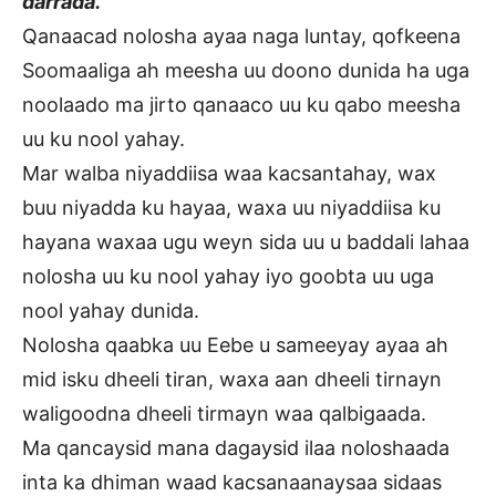
darrada.
Qanaacad nolosha ayaa naga luntay, qofkeena
Soomaaliga ah meesha uu doono dunida ha uga
noolaado ma jirto qanaaco uu ku qabo meesha
uu ku nool yahay.
Mar walba niyaddiisa waa kacsantahay, wax
buu niyadda ku hayaa, waxa uu niyaddiisa ku
hayana waxaa ugu weyn sida uu u baddali lahaa
nolosha uu ku nool yahay iyo goobta uu uga
nool yahay dunida.
Nolosha qaabka uu Eebe u sameeyay ayaa ah
mid isku dheeli tiran, waxa aan dheeli tirnayn
waligoodna dheeli tirmayn waa qalbigaada.
Ma qancaysid mana dagaysid ilaa noloshaada
inta ka dhiman waad kacsanaanaysaa sidaas