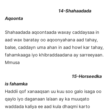
14-Shahaadada
Aqoonta
Shahaadada aqoontaada waxay caddaysaa in
aad wax baratay oo aqoonyahana aad tahay,
balse, caddayn uma ahan in aad howl kar tahay,
fahamkaaga iyo khibraddaadana ay sarreeyaan.
Mmusa
15-Horseedka
is fahamka
Haddii qof xanaaqsan uu kuu soo galo isaga oo
qaylo iyo daganaan la’aan ay ka muuqato
waddada kaliya ee aad kula dhaqmi karto