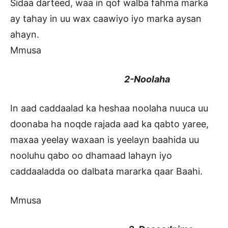
Sidaa darteed, waa in qof walba fahma marka
ay tahay in uu wax caawiyo iyo marka aysan
ahayn.
Mmusa
2-Noolaha
In aad caddaalad ka heshaa noolaha nuuca uu
doonaba ha noqde rajada aad ka qabto yaree,
maxaa yeelay waxaan is yeelayn baahida uu
nooluhu qabo oo dhamaad lahayn iyo
caddaaladda oo dalbata mararka qaar Baahi.
Mmusa