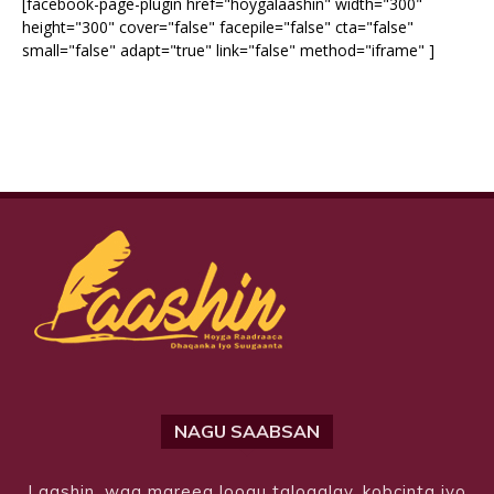
[facebook-page-plugin href="hoygalaashin" width="300"
height="300" cover="false" facepile="false" cta="false"
small="false" adapt="true" link="false" method="iframe" ]
NAGU SAABSAN
Laashin, waa mareeg loogu talogalay, kobcinta iyo