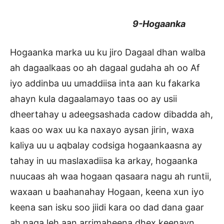
9-Hogaanka
Hogaanka marka uu ku jiro Dagaal dhan walba
ah dagaalkaas oo ah dagaal gudaha ah oo Af
iyo addinba uu umaddiisa inta aan ku fakarka
ahayn kula dagaalamayo taas oo ay usii
dheertahay u adeegsashada cadow dibadda ah,
kaas oo wax uu ka naxayo aysan jirin, waxa
kaliya uu u aqbalay codsiga hogaankaasna ay
tahay in uu maslaxadiisa ka arkay, hogaanka
nuucaas ah waa hogaan qasaara nagu ah runtii,
waxaan u baahanahay Hogaan, keena xun iyo
keena san isku soo jiidi kara oo dad dana gaar
ah naga leh aan arrimaheena dhex keenayn.