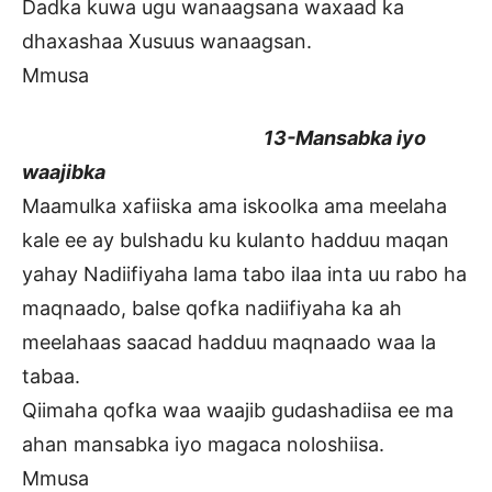
Dadka kuwa ugu wanaagsana waxaad ka
dhaxashaa Xusuus wanaagsan.
Mmusa
13-Mansabka iyo
waajibka
Maamulka xafiiska ama iskoolka ama meelaha
kale ee ay bulshadu ku kulanto hadduu maqan
yahay Nadiifiyaha lama tabo ilaa inta uu rabo ha
maqnaado, balse qofka nadiifiyaha ka ah
meelahaas saacad hadduu maqnaado waa la
tabaa.
Qiimaha qofka waa waajib gudashadiisa ee ma
ahan mansabka iyo magaca noloshiisa.
Mmusa