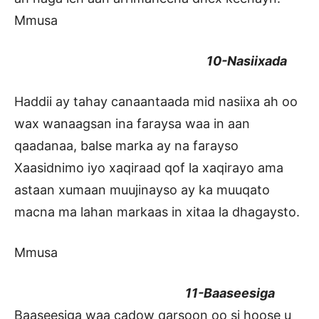
Mmusa
10-Nasiixada
Haddii ay tahay canaantaada mid nasiixa ah oo
wax wanaagsan ina faraysa waa in aan
qaadanaa, balse marka ay na farayso
Xaasidnimo iyo xaqiraad qof la xaqirayo ama
astaan xumaan muujinayso ay ka muuqato
macna ma lahan markaas in xitaa la dhagaysto.
Mmusa
11-Baaseesiga
Baaseesiga waa cadow qarsoon oo si hoose u