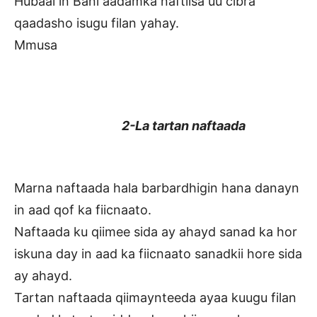
Hubaal in Bani aadamka naftiisa uu cibra
qaadasho isugu filan yahay.
Mmusa
2-La tartan naftaada
Marna naftaada hala barbardhigin hana danayn
in aad qof ka fiicnaato.
Naftaada ku qiimee sida ay ahayd sanad ka hor
iskuna day in aad ka fiicnaato sanadkii hore sida
ay ahayd.
Tartan naftaada qiimaynteeda ayaa kuugu filan