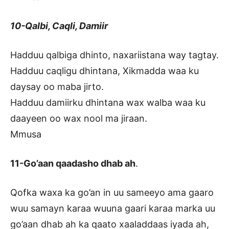
10-Qalbi, Caqli, Damiir
Hadduu qalbiga dhinto, naxariistana way tagtay.
Hadduu caqligu dhintana, Xikmadda waa ku
daysay oo maba jirto.
Hadduu damiirku dhintana wax walba waa ku
daayeen oo wax nool ma jiraan.
Mmusa
11-Go’aan qaadasho dhab ah
.
Qofka waxa ka go’an in uu sameeyo ama gaaro
wuu samayn karaa wuuna gaari karaa marka uu
go’aan dhab ah ka qaato xaaladdaas iyada ah,