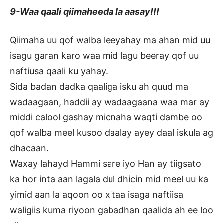
9-Waa qaali qiimaheeda la aasay!!!
Qiimaha uu qof walba leeyahay ma ahan mid uu
isagu garan karo waa mid lagu beeray qof uu
naftiusa qaali ku yahay.
Sida badan dadka qaaliga isku ah quud ma
wadaagaan, haddii ay wadaagaana waa mar ay
middi calool gashay micnaha waqti dambe oo
qof walba meel kusoo daalay ayey daal iskula ag
dhacaan.
Waxay lahayd Hammi sare iyo Han ay tiigsato
ka hor inta aan lagala dul dhicin mid meel uu ka
yimid aan la aqoon oo xitaa isaga naftiisa
waligiis kuma riyoon gabadhan qaalida ah ee loo