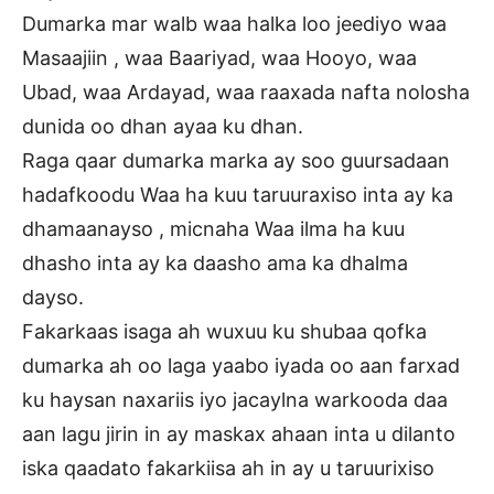
Dumarka mar walb waa halka loo jeediyo waa
Masaajiin , waa Baariyad, waa Hooyo, waa
Ubad, waa Ardayad, waa raaxada nafta nolosha
dunida oo dhan ayaa ku dhan.
Raga qaar dumarka marka ay soo guursadaan
hadafkoodu Waa ha kuu taruuraxiso inta ay ka
dhamaanayso , micnaha Waa ilma ha kuu
dhasho inta ay ka daasho ama ka dhalma
dayso.
Fakarkaas isaga ah wuxuu ku shubaa qofka
dumarka ah oo laga yaabo iyada oo aan farxad
ku haysan naxariis iyo jacaylna warkooda daa
aan lagu jirin in ay maskax ahaan inta u dilanto
iska qaadato fakarkiisa ah in ay u taruurixiso