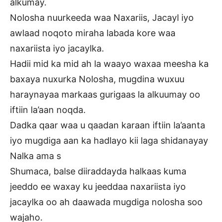
alkumay.
Nolosha nuurkeeda waa Naxariis, Jacayl iyo
awlaad noqoto miraha labada kore waa
naxariista iyo jacaylka.
Hadii mid ka mid ah la waayo waxaa meesha ka
baxaya nuxurka Nolosha, mugdina wuxuu
haraynayaa markaas gurigaas la alkuumay oo
iftiin la’aan noqda.
Dadka qaar waa u qaadan karaan iftiin la’aanta
iyo mugdiga aan ka hadlayo kii laga shidanayay
Nalka ama s
Shumaca, balse diiraddayda halkaas kuma
jeeddo ee waxay ku jeeddaa naxariista iyo
jacaylka oo ah daawada mugdiga nolosha soo
wajaho.