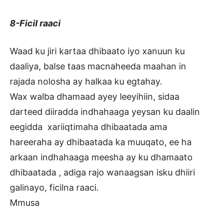
8-Ficil raaci
Waad ku jiri kartaa dhibaato iyo xanuun ku
daaliya, balse taas macnaheeda maahan in
rajada nolosha ay halkaa ku egtahay.
Wax walba dhamaad ayey leeyihiin, sidaa
darteed diiradda indhahaaga yeysan ku daalin
eegidda xariiqtimaha dhibaatada ama
hareeraha ay dhibaatada ka muuqato, ee ha
arkaan indhahaaga meesha ay ku dhamaato
dhibaatada , adiga rajo wanaagsan isku dhiiri
galinayo, ficilna raaci.
Mmusa