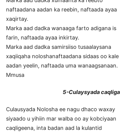
Marka aad dadka xumaanta ka reebto
naftaadana aadan ka reebin, naftaada ayaa
xaqirtay.
Marka aad dadka wanaaga farto adigana is
farin, naftaada ayaa inkirtay.
Marka aad dadka samirsiiso tusaalaysana
xaqiiqaha noloshanaftaadana sidaas oo kale
aadan yeelin, naftaada uma wanaagsanaan.
Mmusa
5-Culaysyada caqliga
Culausyada Nolosha ee nagu dhaco waxay
siyaado u yihiin mar walba oo ay kobciyaan
caqligeena, inta badan aad la kulantid