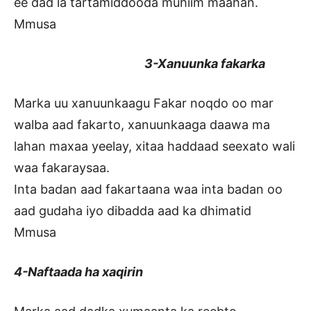
ee dad la tartamiddooda muhiim maahan.
Mmusa
3-Xanuunka fakarka
Marka uu xanuunkaagu Fakar noqdo oo mar
walba aad fakarto, xanuunkaaga daawa ma
lahan maxaa yeelay, xitaa haddaad seexato wali
waa fakaraysaa.
Inta badan aad fakartaana waa inta badan oo
aad gudaha iyo dibadda aad ka dhimatid
Mmusa
4-Naftaada ha xaqirin