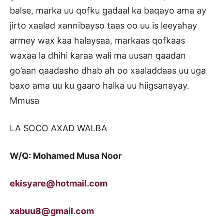
balse, marka uu qofku gadaal ka baqayo ama ay
jirto xaalad xannibayso taas oo uu is leeyahay
armey wax kaa halaysaa, markaas qofkaas
waxaa la dhihi karaa wali ma uusan qaadan
go’aan qaadasho dhab ah oo xaaladdaas uu uga
baxo ama uu ku gaaro halka uu hiigsanayay.
Mmusa
LA SOCO AXAD WALBA
W/Q: Mohamed Musa Noor
ekisyare@hotmail.com
xabuu8@gmail.com