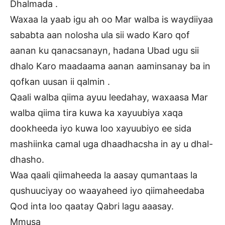
Dhalmada .
Waxaa la yaab igu ah oo Mar walba is waydiiyaa
sababta aan nolosha ula sii wado Karo qof
aanan ku qanacsanayn, hadana Ubad ugu sii
dhalo Karo maadaama aanan aaminsanay ba in
qofkan uusan ii qalmin .
Qaali walba qiima ayuu leedahay, waxaasa Mar
walba qiima tira kuwa ka xayuubiya xaqa
dookheeda iyo kuwa loo xayuubiyo ee sida
mashiinka camal uga dhaadhacsha in ay u dhal-
dhasho.
Waa qaali qiimaheeda la aasay qumantaas la
qushuuciyay oo waayaheed iyo qiimaheedaba
Qod inta loo qaatay Qabri lagu aaasay.
Mmusa