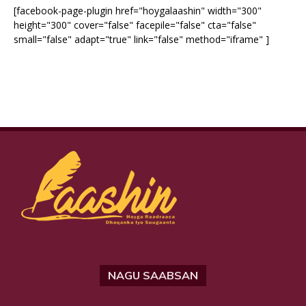
[facebook-page-plugin href="hoygalaashin" width="300"
height="300" cover="false" facepile="false" cta="false"
small="false" adapt="true" link="false" method="iframe" ]
NAGU SAABSAN