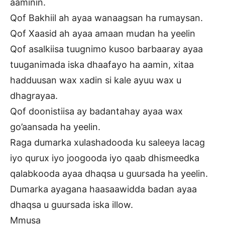
aaminin.
Qof Bakhiil ah ayaa wanaagsan ha rumaysan.
Qof Xaasid ah ayaa amaan mudan ha yeelin
Qof asalkiisa tuugnimo kusoo barbaaray ayaa
tuuganimada iska dhaafayo ha aamin, xitaa
hadduusan wax xadin si kale ayuu wax u
dhagrayaa.
Qof doonistiisa ay badantahay ayaa wax
go’aansada ha yeelin.
Raga dumarka xulashadooda ku saleeya lacag
iyo qurux iyo joogooda iyo qaab dhismeedka
qalabkooda ayaa dhaqsa u guursada ha yeelin.
Dumarka ayagana haasaawidda badan ayaa
dhaqsa u guursada iska illow.
Mmusa