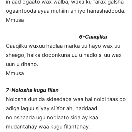
in aad ogaato wax walba, waxa ku farax galsha
ogaantooda ayaa muhiim ah iyo hanashadooda.
Mmusa
6-Caaqilka
Caaqilku wuxuu hadlaa marka uu hayo wax uu
sheego, halka doqonkuna uu u hadlo si uu wax
uun u dhaho.
Mmusa
7-Nolosha kugu filan
Nolosha dunida sideedaba waa hal nolol taas oo
adiga laguu siiyay si Xor ah, haddaad
noloshaada ugu noolaato sida ay kaa
mudantahay waa kugu filantahay.