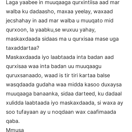
Laga yaabee in muuqaaga qurxintiisa aad mar
walba ku dadaasho, maxaa yeelay, waxaad
jecshahay in aad mar walba u muuqato mid
qurxoon, la yaabku,se wuxuu yahay,
maskaxdaada sidaas ma u qurxisaa mase uga
taxaddartaa?
Maskaxdaada iyo laabtaada inta badan aad
qurxisaa waa inta badan uu muuqaagu
quruxsanaado, waad is tir tiri kartaa balse
wasqdaada gudaha waa midda kasoo duxaysa
muuqaaga banaanka, sidaa darteed, ku dadaal
xulidda laabtaada iyo maskaxdaada, si waxa ay
soo tufayaan ay u noqdaan wax caafimaada
qaba.
Mmusa