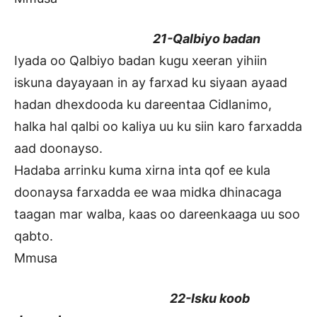
21-Qalbiyo badan
Iyada oo Qalbiyo badan kugu xeeran yihiin
iskuna dayayaan in ay farxad ku siyaan ayaad
hadan dhexdooda ku dareentaa Cidlanimo,
halka hal qalbi oo kaliya uu ku siin karo farxadda
aad doonayso.
Hadaba arrinku kuma xirna inta qof ee kula
doonaysa farxadda ee waa midka dhinacaga
taagan mar walba, kaas oo dareenkaaga uu soo
qabto.
Mmusa
22-Isku koob