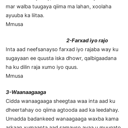
mar walba tuugaya qiima ma lahan, xoolaha
ayuuba ka liitaa.
Mmusa
2-Farxad iyo rajo
Inta aad neefsanayso farxad iyo rajaba way ku
sugayaan ee quusta iska dhowr, qalbigaadana
ha ku dilin raja xumo iyo quus.
Mmusa
3-Waanaagaaga
Cidda wanaagaaga sheegtaa waa inta aad ku
dheertahay oo qiima agtooda aad ka leedahay.
Umadda badankeed wanaagaaga waxba kama
arkaan xumaanta aad samayso ayaa u muuqato,