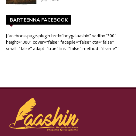
BARTEENNA FACEBOOK
[facebook-page-plugin href="hoygalaashin" width="300"
height="300" cover="false" facepile="false" cta="false"
small="false" adapt="true" link="false" method="iframe" ]