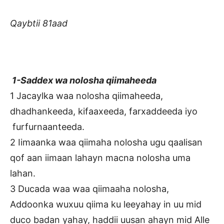
Qaybtii 81aad
1-Saddex wa nolosha qiimaheeda
1 Jacaylka waa nolosha qiimaheeda,
dhadhankeeda, kifaaxeeda, farxaddeeda iyo
furfurnaanteeda.
2 Iimaanka waa qiimaha nolosha ugu qaalisan
qof aan iimaan lahayn macna nolosha uma
lahan.
3 Ducada waa waa qiimaaha nolosha,
Addoonka wuxuu qiima ku leeyahay in uu mid
duco badan yahay, haddii uusan ahayn mid Alle