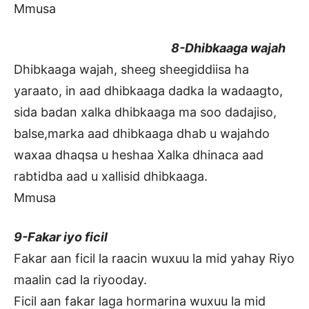
Mmusa
8-Dhibkaaga wajah
Dhibkaaga wajah, sheeg sheegiddiisa ha
yaraato, in aad dhibkaaga dadka la wadaagto,
sida badan xalka dhibkaaga ma soo dadajiso,
balse,marka aad dhibkaaga dhab u wajahdo
waxaa dhaqsa u heshaa Xalka dhinaca aad
rabtidba aad u xallisid dhibkaaga.
Mmusa
9-Fakar iyo ficil
Fakar aan ficil la raacin wuxuu la mid yahay Riyo
maalin cad la riyooday.
Ficil aan fakar laga hormarina wuxuu la mid