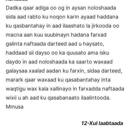
Dadka qaar adiga oo og in aysan noloshaada
sida aad rabto ku noqon karin ayaad haddana
ku qasbantahay in aad ilaashato la jirkooda oo
macna aan kuu suubinayn hadana farxad
galinta naftaada darteed aad u haysato,
haddaad sii dayso oo ka quusato ama isku
daydo in aad noloshaada ka saarto waxaad
galaysaa xaalad aadan ku farxin, sidaa darteed,
marark qaar waxaad ku qasabantahay inta
waqtigu wax kala xallinayo in farxadda naftaada
wixii u ah aad ku qasabanaato ilaalintooda.
Mmusa
12-Xul laabtaada