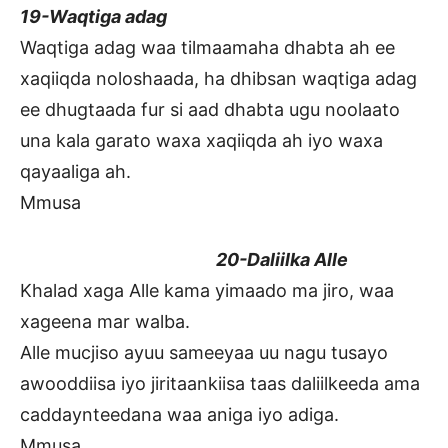
19-Waqtiga adag
Waqtiga adag waa tilmaamaha dhabta ah ee
xaqiiqda noloshaada, ha dhibsan waqtiga adag
ee dhugtaada fur si aad dhabta ugu noolaato
una kala garato waxa xaqiiqda ah iyo waxa
qayaaliga ah.
Mmusa
20-Daliilka Alle
Khalad xaga Alle kama yimaado ma jiro, waa
xageena mar walba.
Alle mucjiso ayuu sameeyaa uu nagu tusayo
awooddiisa iyo jiritaankiisa taas daliilkeeda ama
caddaynteedana waa aniga iyo adiga.
Mmusa