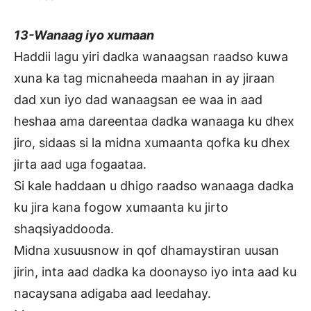
13-Wanaag iyo xumaan
Haddii lagu yiri dadka wanaagsan raadso kuwa
xuna ka tag micnaheeda maahan in ay jiraan
dad xun iyo dad wanaagsan ee waa in aad
heshaa ama dareentaa dadka wanaaga ku dhex
jiro, sidaas si la midna xumaanta qofka ku dhex
jirta aad uga fogaataa.
Si kale haddaan u dhigo raadso wanaaga dadka
ku jira kana fogow xumaanta ku jirto
shaqsiyaddooda.
Midna xusuusnow in qof dhamaystiran uusan
jirin, inta aad dadka ka doonayso iyo inta aad ku
nacaysana adigaba aad leedahay.