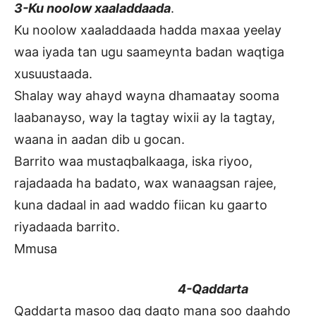
3-Ku noolow xaaladdaada
.
Ku noolow xaaladdaada hadda maxaa yeelay
waa iyada tan ugu saameynta badan waqtiga
xusuustaada.
Shalay way ahayd wayna dhamaatay sooma
laabanayso, way la tagtay wixii ay la tagtay,
waana in aadan dib u gocan.
Barrito waa mustaqbalkaaga, iska riyoo,
rajadaada ha badato, wax wanaagsan rajee,
kuna dadaal in aad waddo fiican ku gaarto
riyadaada barrito.
Mmusa
4-Qaddarta
Qaddarta masoo dag dagto mana soo daahdo