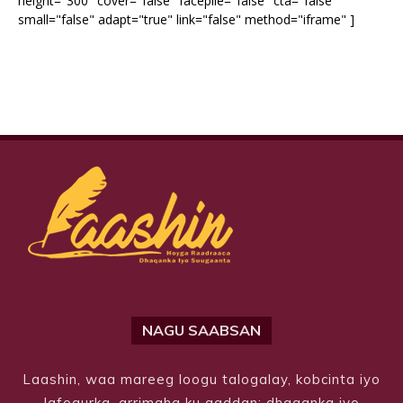
height="300" cover="false" facepile="false" cta="false"
small="false" adapt="true" link="false" method="iframe" ]
NAGU SAABSAN
Laashin, waa mareeg loogu talogalay, kobcinta iyo
lafogurka, arrimaha ku aaddan; dhaqanka iyo