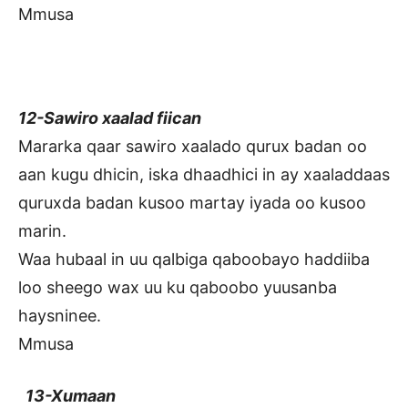
Mmusa
12-Sawiro xaalad fiican
Mararka qaar sawiro xaalado qurux badan oo
aan kugu dhicin, iska dhaadhici in ay xaaladdaas
quruxda badan kusoo martay iyada oo kusoo
marin.
Waa hubaal in uu qalbiga qaboobayo haddiiba
loo sheego wax uu ku qaboobo yuusanba
haysninee.
Mmusa
13-Xumaan