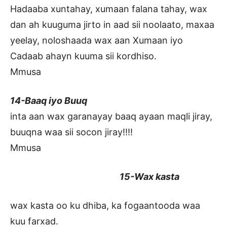
Hadaaba xuntahay, xumaan falana tahay, wax
dan ah kuuguma jirto in aad sii noolaato, maxaa
yeelay, noloshaada wax aan Xumaan iyo
Cadaab ahayn kuuma sii kordhiso.
Mmusa
14-Baaq iyo Buuq
inta aan wax garanayay baaq ayaan maqli jiray,
buuqna waa sii socon jiray!!!!
Mmusa
15-Wax kasta
wax kasta oo ku dhiba, ka fogaantooda waa
kuu farxad.