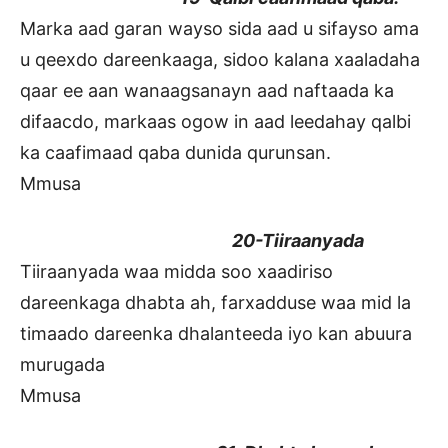
Marka aad garan wayso sida aad u sifayso ama
u qeexdo dareenkaaga, sidoo kalana xaaladaha
qaar ee aan wanaagsanayn aad naftaada ka
difaacdo, markaas ogow in aad leedahay qalbi
ka caafimaad qaba dunida qurunsan.
Mmusa
20-Tiiraanyada
Tiiraanyada waa midda soo xaadiriso
dareenkaga dhabta ah, farxadduse waa mid la
timaado dareenka dhalanteeda iyo kan abuura
murugada
Mmusa