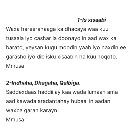
1-Is xisaabi
Waxa hareerahaaga ka dhacaya waa kuu
tusaala iyo cashar la doonayo in aad wax ka
barato, yeysan kugu moodin yaab iyo naxdin ee
garasho iyo dib isku xisaabin ha kuu noqoto.
Mmusa
2-Indhaha, Dhagaha, Qalbiga
.
Saddexdaas haddii ay kaa wada lumaan ama
aad kawada aradantahay hubaal in aadan
waxba garan karayn.
Mmusa