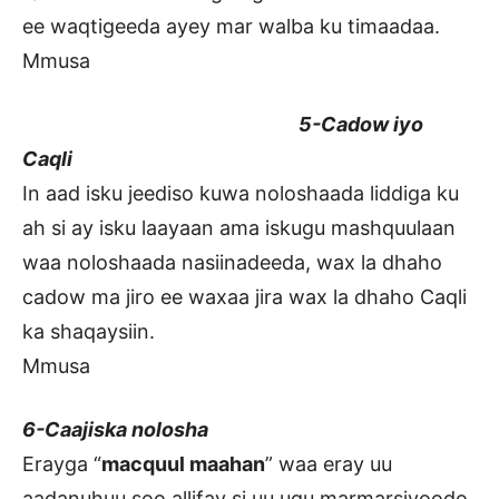
ee waqtigeeda ayey mar walba ku timaadaa.
Mmusa
5-Cadow iyo
Caqli
In aad isku jeediso kuwa noloshaada liddiga ku
ah si ay isku laayaan ama iskugu mashquulaan
waa noloshaada nasiinadeeda, wax la dhaho
cadow ma jiro ee waxaa jira wax la dhaho Caqli
ka shaqaysiin.
Mmusa
6-Caajiska nolosha
Erayga “
macquul maahan
” waa eray uu
aadanuhuu soo allifay si uu ugu marmarsiyoodo