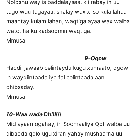
Noloshu way is baddalaysaa, kii rabay in uu
tago wuu tagayaa, shalay wax xiiso kula lahaa
maantay kulam lahan, waqtiga ayaa wax walba
wato, ha ku kadsoomin waqtiga.
Mmusa
9-Ogow
Haddii jawaab celintaydu kugu xumaato, ogow
in waydiintaada iyo fal celintaada aan
dhibsaday.
Mmusa
10-Waa wada Dhiil!!!
Mid ayaan ogahay, in Soomaaliya Qof walba uu
dibadda qolo ugu xiran yahay mushaarna uu