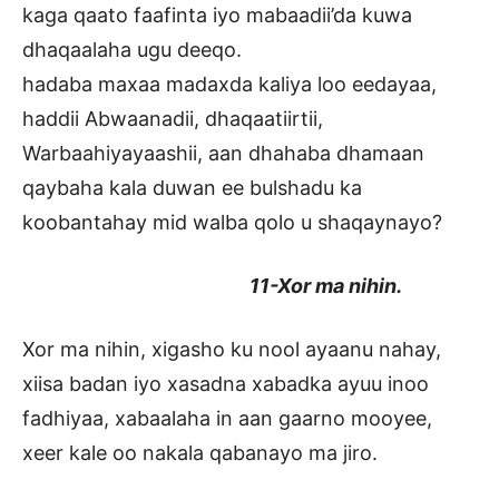
kaga qaato faafinta iyo mabaadii’da kuwa
dhaqaalaha ugu deeqo.
hadaba maxaa madaxda kaliya loo eedayaa,
haddii Abwaanadii, dhaqaatiirtii,
Warbaahiyayaashii, aan dhahaba dhamaan
qaybaha kala duwan ee bulshadu ka
koobantahay mid walba qolo u shaqaynayo?
11-Xor ma nihin.
Xor ma nihin, xigasho ku nool ayaanu nahay,
xiisa badan iyo xasadna xabadka ayuu inoo
fadhiyaa, xabaalaha in aan gaarno mooyee,
xeer kale oo nakala qabanayo ma jiro.