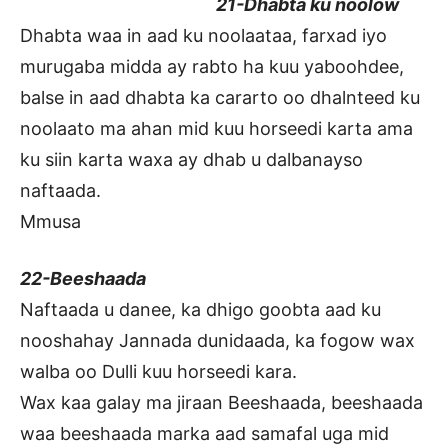
21-Dhabta ku noolow
Dhabta waa in aad ku noolaataa, farxad iyo
murugaba midda ay rabto ha kuu yaboohdee,
balse in aad dhabta ka cararto oo dhalnteed ku
noolaato ma ahan mid kuu horseedi karta ama
ku siin karta waxa ay dhab u dalbanayso
naftaada.
Mmusa
22-Beeshaada
Naftaada u danee, ka dhigo goobta aad ku
nooshahay Jannada dunidaada, ka fogow wax
walba oo Dulli kuu horseedi kara.
Wax kaa galay ma jiraan Beeshaada, beeshaada
waa beeshaada marka aad samafal uga mid