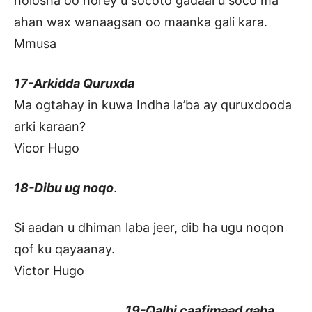
nolosha oo horey u socoto gadaal u soco ma
ahan wax wanaagsan oo maanka gali kara.
Mmusa
17-Arkidda Quruxda
Ma ogtahay in kuwa Indha la’ba ay quruxdooda
arki karaan?
Vicor Hugo
18-Dibu ug noqo
.
Si aadan u dhiman laba jeer, dib ha ugu noqon
qof ku qayaanay.
Victor Hugo
19-Qalbi caafimaad qaba.