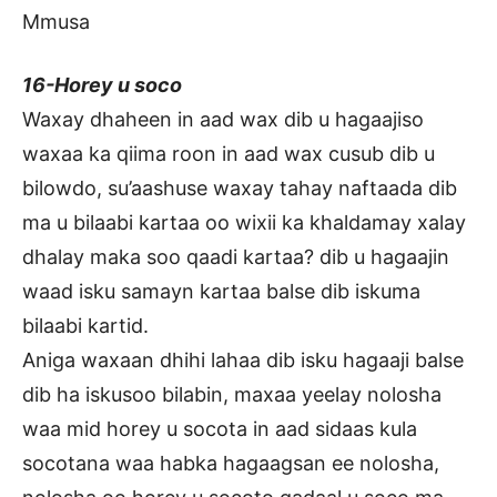
Mmusa
16-Horey u soco
Waxay dhaheen in aad wax dib u hagaajiso
waxaa ka qiima roon in aad wax cusub dib u
bilowdo, su’aashuse waxay tahay naftaada dib
ma u bilaabi kartaa oo wixii ka khaldamay xalay
dhalay maka soo qaadi kartaa? dib u hagaajin
waad isku samayn kartaa balse dib iskuma
bilaabi kartid.
Aniga waxaan dhihi lahaa dib isku hagaaji balse
dib ha iskusoo bilabin, maxaa yeelay nolosha
waa mid horey u socota in aad sidaas kula
socotana waa habka hagaagsan ee nolosha,