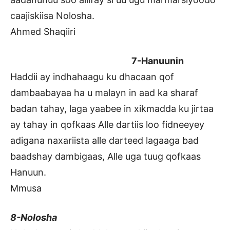
caajiskiisa Nolosha.
Ahmed Shaqiiri
7-Hanuunin
Haddii ay indhahaagu ku dhacaan qof
dambaabayaa ha u malayn in aad ka sharaf
badan tahay, laga yaabee in xikmadda ku jirtaa
ay tahay in qofkaas Alle dartiis loo fidneeyey
adigana naxariista alle darteed lagaaga bad
baadshay dambigaas, Alle uga tuug qofkaas
Hanuun.
Mmusa
8-Nolosha