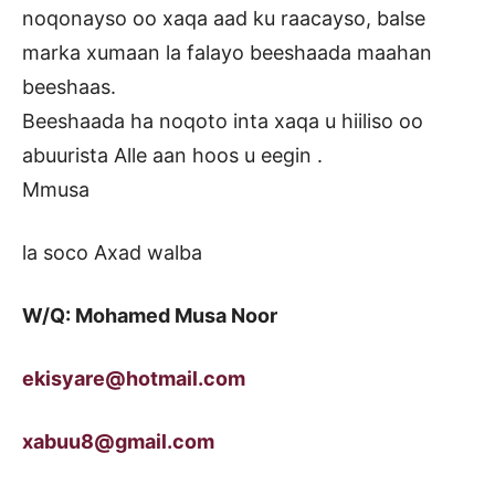
noqonayso oo xaqa aad ku raacayso, balse
marka xumaan la falayo beeshaada maahan
beeshaas.
Beeshaada ha noqoto inta xaqa u hiiliso oo
abuurista Alle aan hoos u eegin .
Mmusa
la soco Axad walba
W/Q: Mohamed Musa Noor
ekisyare@hotmail.com
xabuu8@gmail.com