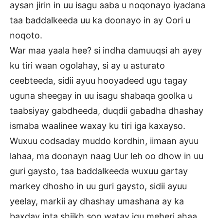
aysan jirin in uu isagu aaba u noqonayo iyadana
taa baddalkeeda uu ka doonayo in ay Oori u
noqoto.
War maa yaala hee? si indha damuuqsi ah ayey
ku tiri waan ogolahay, si ay u asturato
ceebteeda, sidii ayuu hooyadeed ugu tagay
uguna sheegay in uu isagu shabaqa goolka u
taabsiyay gabdheeda, duqdii gabadha dhashay
ismaba waalinee waxay ku tiri iga kaxayso.
Wuxuu codsaday muddo kordhin, iimaan ayuu
lahaa, ma doonayn naag Uur leh oo dhow in uu
guri gaysto, taa baddalkeeda wuxuu gartay
markey dhosho in uu guri gaysto, sidii ayuu
yeelay, markii ay dhashay umashana ay ka
baxday inta shiikh soo watay igu meheri ahaa,