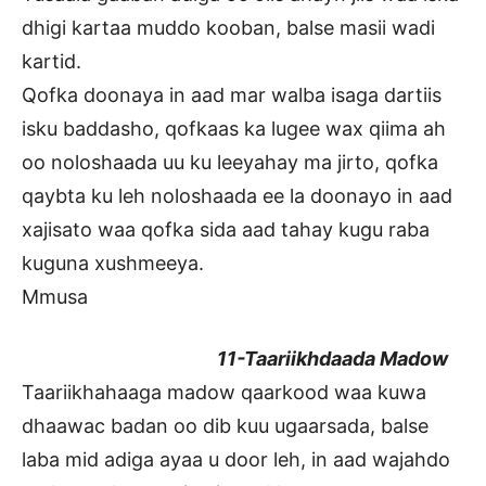
dhigi kartaa muddo kooban, balse masii wadi
kartid.
Qofka doonaya in aad mar walba isaga dartiis
isku baddasho, qofkaas ka lugee wax qiima ah
oo noloshaada uu ku leeyahay ma jirto, qofka
qaybta ku leh noloshaada ee la doonayo in aad
xajisato waa qofka sida aad tahay kugu raba
kuguna xushmeeya.
Mmusa
11-Taariikhdaada Madow
Taariikhahaaga madow qaarkood waa kuwa
dhaawac badan oo dib kuu ugaarsada, balse
laba mid adiga ayaa u door leh, in aad wajahdo