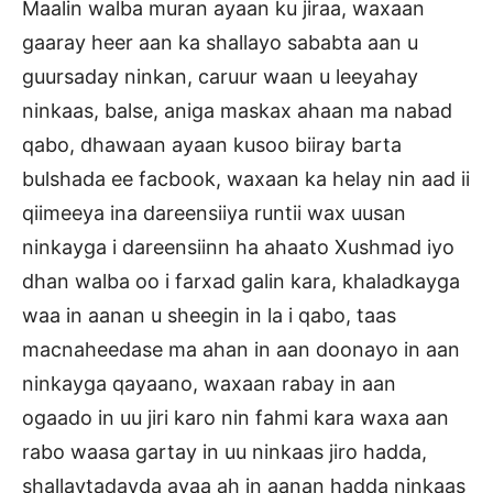
Maalin walba muran ayaan ku jiraa, waxaan
gaaray heer aan ka shallayo sababta aan u
guursaday ninkan, caruur waan u leeyahay
ninkaas, balse, aniga maskax ahaan ma nabad
qabo, dhawaan ayaan kusoo biiray barta
bulshada ee facbook, waxaan ka helay nin aad ii
qiimeeya ina dareensiiya runtii wax uusan
ninkayga i dareensiinn ha ahaato Xushmad iyo
dhan walba oo i farxad galin kara, khaladkayga
waa in aanan u sheegin in la i qabo, taas
macnaheedase ma ahan in aan doonayo in aan
ninkayga qayaano, waxaan rabay in aan
ogaado in uu jiri karo nin fahmi kara waxa aan
rabo waasa gartay in uu ninkaas jiro hadda,
shallaytadayda ayaa ah in aanan hadda ninkaas