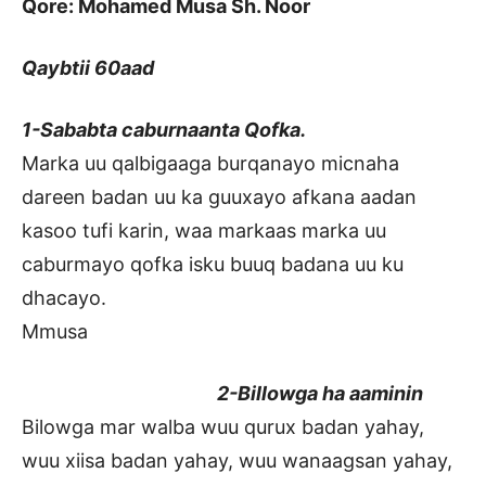
Qore: Mohamed Musa Sh. Noor
Qaybtii 60aad
1-Sababta caburnaanta Qofka.
Marka uu qalbigaaga burqanayo micnaha
dareen badan uu ka guuxayo afkana aadan
kasoo tufi karin, waa markaas marka uu
caburmayo qofka isku buuq badana uu ku
dhacayo.
Mmusa
2-Billowga ha aaminin
Bilowga mar walba wuu qurux badan yahay,
wuu xiisa badan yahay, wuu wanaagsan yahay,