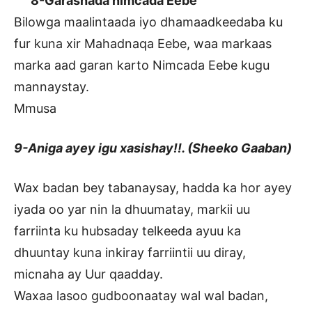
8-Garashada nimcada Eebe
Bilowga maalintaada iyo dhamaadkeedaba ku
fur kuna xir Mahadnaqa Eebe, waa markaas
marka aad garan karto Nimcada Eebe kugu
mannaystay.
Mmusa
9-Aniga ayey igu xasishay!!. (Sheeko Gaaban)
Wax badan bey tabanaysay, hadda ka hor ayey
iyada oo yar nin la dhuumatay, markii uu
farriinta ku hubsaday telkeeda ayuu ka
dhuuntay kuna inkiray farriintii uu diray,
micnaha ay Uur qaadday.
Waxaa lasoo gudboonaatay wal wal badan,