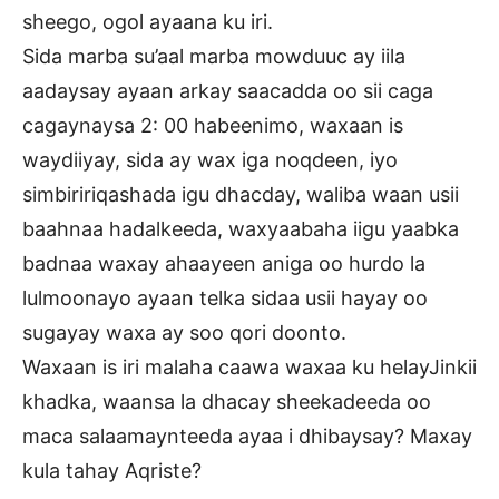
sheego, ogol ayaana ku iri.
Sida marba su’aal marba mowduuc ay iila
aadaysay ayaan arkay saacadda oo sii caga
cagaynaysa 2: 00 habeenimo, waxaan is
waydiiyay, sida ay wax iga noqdeen, iyo
simbiririqashada igu dhacday, waliba waan usii
baahnaa hadalkeeda, waxyaabaha iigu yaabka
badnaa waxay ahaayeen aniga oo hurdo la
lulmoonayo ayaan telka sidaa usii hayay oo
sugayay waxa ay soo qori doonto.
Waxaan is iri malaha caawa waxaa ku helayJinkii
khadka, waansa la dhacay sheekadeeda oo
maca salaamaynteeda ayaa i dhibaysay? Maxay
kula tahay Aqriste?