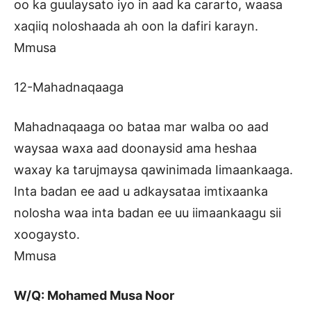
oo ka guulaysato iyo in aad ka cararto, waasa
xaqiiq noloshaada ah oon la dafiri karayn.
Mmusa
12-Mahadnaqaaga
Mahadnaqaaga oo bataa mar walba oo aad
waysaa waxa aad doonaysid ama heshaa
waxay ka tarujmaysa qawinimada Iimaankaaga.
Inta badan ee aad u adkaysataa imtixaanka
nolosha waa inta badan ee uu iimaankaagu sii
xoogaysto.
Mmusa
W/Q: Mohamed Musa Noor