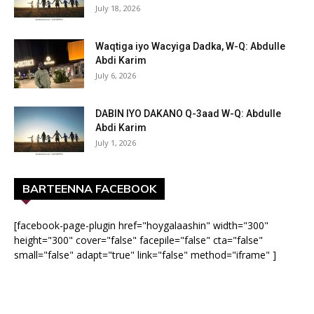
July 18, 2026
Waqtiga iyo Wacyiga Dadka, W-Q: Abdulle
Abdi Karim
July 6, 2026
DABIN IYO DAKANO Q-3aad W-Q: Abdulle
Abdi Karim
July 1, 2026
BARTEENNA FACEBOOK
[facebook-page-plugin href="hoygalaashin" width="300"
height="300" cover="false" facepile="false" cta="false"
small="false" adapt="true" link="false" method="iframe" ]