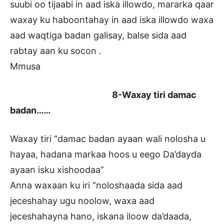
suubi oo tijaabi in aad iska illowdo, mararka qaar
waxay ku haboontahay in aad iska illowdo waxa
aad waqtiga badan galisay, balse sida aad
rabtay aan ku socon .
Mmusa
8-Waxay tiri damac
badan……
Waxay tiri “damac badan ayaan wali nolosha u
hayaa, hadana markaa hoos u eego Da’dayda
ayaan isku xishoodaa”
Anna waxaan ku iri “noloshaada sida aad
jeceshahay ugu noolow, waxa aad
jeceshahayna hano, iskana iloow da’daada,