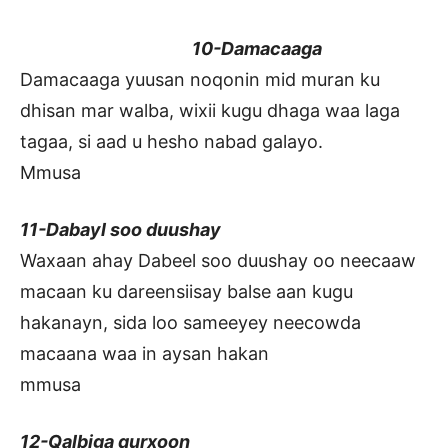
10-Damacaaga
Damacaaga yuusan noqonin mid muran ku
dhisan mar walba, wixii kugu dhaga waa laga
tagaa, si aad u hesho nabad galayo.
Mmusa
11-Dabayl soo duushay
Waxaan ahay Dabeel soo duushay oo neecaaw
macaan ku dareensiisay balse aan kugu
hakanayn, sida loo sameeyey neecowda
macaana waa in aysan hakan
mmusa
12-Qalbiga qurxoon