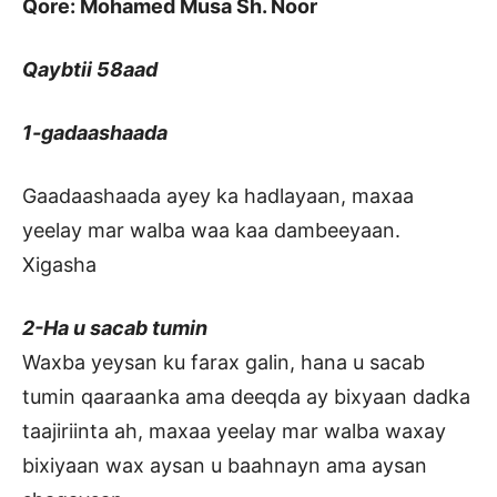
Qore: Mohamed Musa Sh. Noor
Qaybtii 58aad
1-gadaashaada
Gaadaashaada ayey ka hadlayaan, maxaa
yeelay mar walba waa kaa dambeeyaan.
Xigasha
2-Ha u sacab tumin
Waxba yeysan ku farax galin, hana u sacab
tumin qaaraanka ama deeqda ay bixyaan dadka
taajiriinta ah, maxaa yeelay mar walba waxay
bixiyaan wax aysan u baahnayn ama aysan