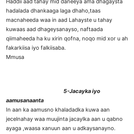
Haddii aad tahay mid daneeya ama dhagaysta
hadalada dhankaaga laga dhaho,taas
macnaheeda waa in aad Lahayste u tahay
kuwaas aad dhageysanayso, naftaada
qiimaheeda ha ku xirin qofna, noqo mid xor u ah
fakarkiisa iyo falkiisaba.
Mmusa
5-Jacayka iyo
aamusanaanta
In aan ka aamusno khaladadka kuwa aan
jecelnahay waa muujinta jacaylka aan u qabno
ayaga ,waasa xanuun aan u adkaysanayno.