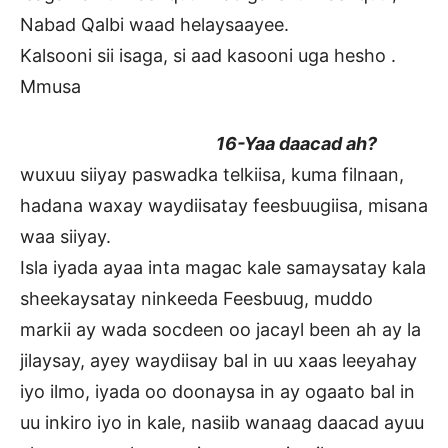
Nabad Qalbi waad helaysaayee.
Kalsooni sii isaga, si aad kasooni uga hesho .
Mmusa
16-Yaa daacad ah?
wuxuu siiyay paswadka telkiisa, kuma filnaan,
hadana waxay waydiisatay feesbuugiisa, misana
waa siiyay.
Isla iyada ayaa inta magac kale samaysatay kala
sheekaysatay ninkeeda Feesbuug, muddo
markii ay wada socdeen oo jacayl been ah ay la
jilaysay, ayey waydiisay bal in uu xaas leeyahay
iyo ilmo, iyada oo doonaysa in ay ogaato bal in
uu inkiro iyo in kale, nasiib wanaag daacad ayuu