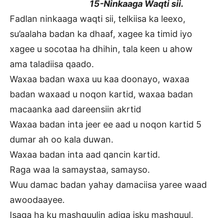
15-Ninkaaga Waqti sii.
Fadlan ninkaaga waqti sii, telkiisa ka leexo,
su’aalaha badan ka dhaaf, xagee ka timid iyo
xagee u socotaa ha dhihin, tala keen u ahow
ama taladiisa qaado.
Waxaa badan waxa uu kaa doonayo, waxaa
badan waxaad u noqon kartid, waxaa badan
macaanka aad dareensiin akrtid
Waxaa badan inta jeer ee aad u noqon kartid 5
dumar ah oo kala duwan.
Waxaa badan inta aad qancin kartid.
Raga waa la samaystaa, samayso.
Wuu damac badan yahay damaciisa yaree waad
awoodaayee.
Isaga ha ku mashquulin adiga isku mashquul,