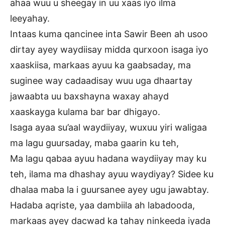
ahaa wuu u sheegay in uu xaas iyo ilma
leeyahay.
Intaas kuma qancinee inta Sawir Been ah usoo
dirtay ayey waydiisay midda qurxoon isaga iyo
xaaskiisa, markaas ayuu ka gaabsaday, ma
suginee way cadaadisay wuu uga dhaartay
jawaabta uu baxshayna waxay ahayd
xaaskayga kulama bar bar dhigayo.
Isaga ayaa su’aal waydiiyay, wuxuu yiri waligaa
ma lagu guursaday, maba gaarin ku teh,
Ma lagu qabaa ayuu hadana waydiiyay may ku
teh, ilama ma dhashay ayuu waydiyay? Sidee ku
dhalaa maba la i guursanee ayey ugu jawabtay.
Hadaba aqriste, yaa dambiila ah labadooda,
markaas ayey dacwad ka tahay ninkeeda iyada