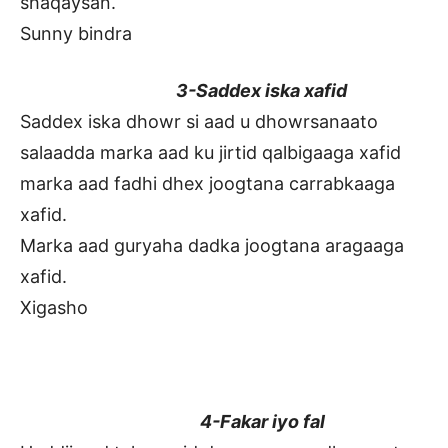
shaqaysan.
Sunny bindra
3-Saddex iska xafid
Saddex iska dhowr si aad u dhowrsanaato
salaadda marka aad ku jirtid qalbigaaga xafid
marka aad fadhi dhex joogtana carrabkaaga
xafid.
Marka aad guryaha dadka joogtana aragaaga
xafid.
Xigasho
4-Fakar iyo fal