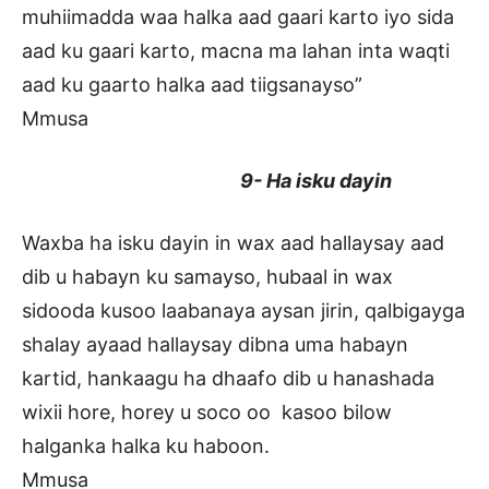
muhiimadda waa halka aad gaari karto iyo sida
aad ku gaari karto, macna ma lahan inta waqti
aad ku gaarto halka aad tiigsanayso”
Mmusa
9- Ha isku dayin
Waxba ha isku dayin in wax aad hallaysay aad
dib u habayn ku samayso, hubaal in wax
sidooda kusoo laabanaya aysan jirin, qalbigayga
shalay ayaad hallaysay dibna uma habayn
kartid, hankaagu ha dhaafo dib u hanashada
wixii hore, horey u soco oo kasoo bilow
halganka halka ku haboon.
Mmusa