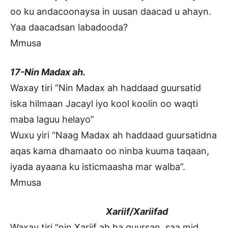
oo ku andacoonaysa in uusan daacad u ahayn.
Yaa daacadsan labadooda?
Mmusa
17-Nin Madax ah.
Waxay tiri “Nin Madax ah haddaad guursatid
iska hilmaan Jacayl iyo kool koolin oo waqti
maba laguu helayo”
Wuxu yiri “Naag Madax ah haddaad guursatidna
aqas kama dhamaato oo ninba kuuma taqaan,
iyada ayaana ku isticmaasha mar walba”.
Mmusa
Xariif/Xariifad
Waxay tiri “nin Xariif ah ha guursan, saa mid