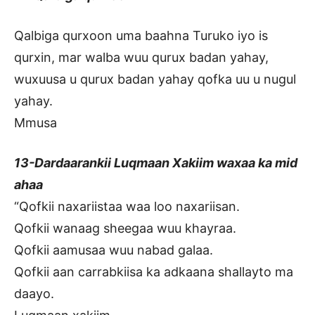
Qalbiga qurxoon uma baahna Turuko iyo is
qurxin, mar walba wuu qurux badan yahay,
wuxuusa u qurux badan yahay qofka uu u nugul
yahay.
Mmusa
13-Dardaarankii Luqmaan Xakiim waxaa ka mid
ahaa
“Qofkii naxariistaa waa loo naxariisan.
Qofkii wanaag sheegaa wuu khayraa.
Qofkii aamusaa wuu nabad galaa.
Qofkii aan carrabkiisa ka adkaana shallayto ma
daayo.