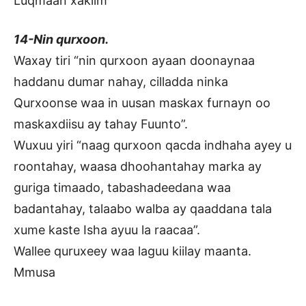
Luqmaan xakiim
14-Nin qurxoon.
Waxay tiri “nin qurxoon ayaan doonaynaa
haddanu dumar nahay, cilladda ninka
Qurxoonse waa in uusan maskax furnayn oo
maskaxdiisu ay tahay Fuunto”.
Wuxuu yiri “naag qurxoon qacda indhaha ayey u
roontahay, waasa dhoohantahay marka ay
guriga timaado, tabashadeedana waa
badantahay, talaabo walba ay qaaddana tala
xume kaste Isha ayuu la raacaa”.
Wallee quruxeey waa laguu kiilay maanta.
Mmusa