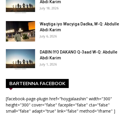
Abdi Karim
July 18, 2026
Waqtiga iyo Wacyiga Dadka, W-Q: Abdulle
Abdi Karim
July 6, 2026
DABIN IYO DAKANO Q-3aad W-Q: Abdulle
Abdi Karim
July 1, 2026
BARTEENNA FACEBOOK
[facebook-page-plugin href="hoygalaashin" width="300"
height="300" cover="false" facepile="false" cta="false"
small="false" adapt="true" link="false" method="iframe" ]