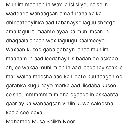
Muhiim maahan in wax la isi siiyo, balse in
waddada wanaagsan ama furaha xalka
dhibaatooyinka aad tabanayso laguu sheego
ama laguu tilmaamo ayaa ka muhiimsan in
dhaqaala ahaan wax laguugu kaalmeeyo.
Waxaan kusoo gaba gabayn lahaa muhiim
maaham in aad leedahay liis badan oo asxaab
ah, ee waxaa muhiim ah in aad leedahay saaxiib
mar walba meesha aad ka liidato kuu taagan oo
garabka kugu hayo marka aad liicdaba kusoo
celsha, mmmmmm midna ogaada in asxaabta
qaar ay ka wanaagsan yihiin kuwa caloosha
kaala soo baxa.
Mohamed Musa Shiikh Noor