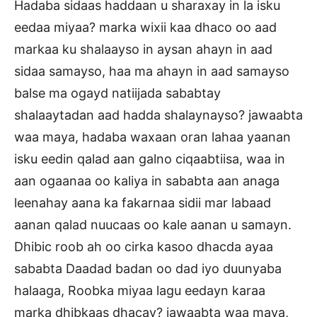
Hadaba sidaas haddaan u sharaxay in la isku
eedaa miyaa? marka wixii kaa dhaco oo aad
markaa ku shalaayso in aysan ahayn in aad
sidaa samayso, haa ma ahayn in aad samayso
balse ma ogayd natiijada sababtay
shalaaytadan aad hadda shalaynayso? jawaabta
waa maya, hadaba waxaan oran lahaa yaanan
isku eedin qalad aan galno ciqaabtiisa, waa in
aan ogaanaa oo kaliya in sababta aan anaga
leenahay aana ka fakarnaa sidii mar labaad
aanan qalad nuucaas oo kale aanan u samayn.
Dhibic roob ah oo cirka kasoo dhacda ayaa
sababta Daadad badan oo dad iyo duunyaba
halaaga, Roobka miyaa lagu eedayn karaa
marka dhibkaas dhacay? jawaabta waa maya,