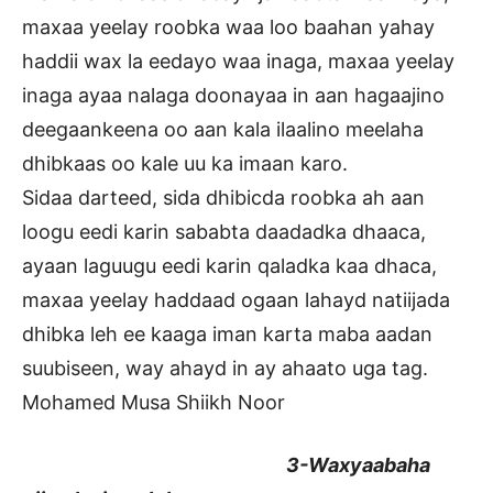
maxaa yeelay roobka waa loo baahan yahay
haddii wax la eedayo waa inaga, maxaa yeelay
inaga ayaa nalaga doonayaa in aan hagaajino
deegaankeena oo aan kala ilaalino meelaha
dhibkaas oo kale uu ka imaan karo.
Sidaa darteed, sida dhibicda roobka ah aan
loogu eedi karin sababta daadadka dhaaca,
ayaan laguugu eedi karin qaladka kaa dhaca,
maxaa yeelay haddaad ogaan lahayd natiijada
dhibka leh ee kaaga iman karta maba aadan
suubiseen, way ahayd in ay ahaato uga tag.
Mohamed Musa Shiikh Noor
3-Waxyaabaha