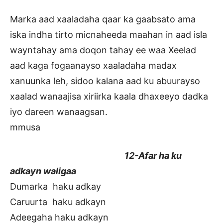
Marka aad xaaladaha qaar ka gaabsato ama
iska indha tirto micnaheeda maahan in aad isla
wayntahay ama doqon tahay ee waa Xeelad
aad kaga fogaanayso xaaladaha madax
xanuunka leh, sidoo kalana aad ku abuurayso
xaalad wanaajisa xiriirka kaala dhaxeeyo dadka
iyo dareen wanaagsan.
mmusa
12-Afar ha ku
adkayn waligaa
Dumarka haku adkay
Caruurta haku adkayn
Adeegaha haku adkayn