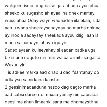
waligeen isma arag balse qaraabada ayuu ahaa
sheeko ku sugasho ah ayaa ina dhex martay,
wuxu ahaa Oday wayn wadaadna iila ekaa, sida
aan u wada sheekaysanaynay oo marba dhinac
ay inoola aadaysay sheekada ayuu xiligii aan is
maca salaamayn lahayn igu yiri
Sadex ayaan ku leeyahay si aadan xadka uga
bixin una noqoto nin mar walba qiimihiisa garta
Wuxuu yiri
1 is adkee marka aad dhab u daciifsantahay oo
adkayso samirkana kaasho
2 geesinimadaaduna hasoo dag dagto marka
aad cabsi dareento maxaa yeelay nin cabsada
geesi ma ahan iimaankiisana ma dhamaystirna