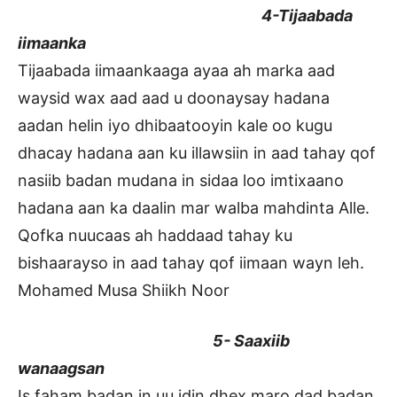
4-Tijaabada
iimaanka
Tijaabada iimaankaaga ayaa ah marka aad
waysid wax aad aad u doonaysay hadana
aadan helin iyo dhibaatooyin kale oo kugu
dhacay hadana aan ku illawsiin in aad tahay qof
nasiib badan mudana in sidaa loo imtixaano
hadana aan ka daalin mar walba mahdinta Alle.
Qofka nuucaas ah haddaad tahay ku
bishaarayso in aad tahay qof iimaan wayn leh.
Mohamed Musa Shiikh Noor
5- Saaxiib
wanaagsan
Is faham badan in uu idin dhex maro dad badan