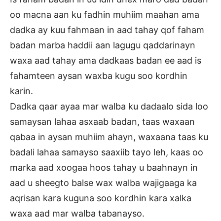
oo macna aan ku fadhin muhiim maahan ama
dadka ay kuu fahmaan in aad tahay qof faham
badan marba haddii aan lagugu qaddarinayn
waxa aad tahay ama dadkaas badan ee aad is
fahamteen aysan waxba kugu soo kordhin
karin.
Dadka qaar ayaa mar walba ku dadaalo sida loo
samaysan lahaa asxaab badan, taas waxaan
qabaa in aysan muhiim ahayn, waxaana taas ku
badali lahaa samayso saaxiib tayo leh, kaas oo
marka aad xoogaa hoos tahay u baahnayn in
aad u sheegto balse wax walba wajigaaga ka
aqrisan kara kuguna soo kordhin kara xalka
waxa aad mar walba tabanayso.