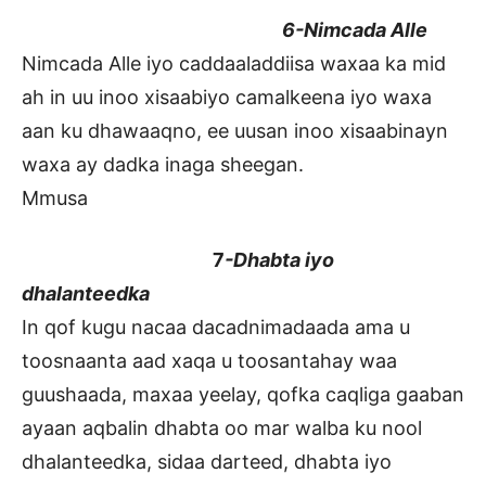
6-Nimcada Alle
Nimcada Alle iyo caddaaladdiisa waxaa ka mid
ah in uu inoo xisaabiyo camalkeena iyo waxa
aan ku dhawaaqno, ee uusan inoo xisaabinayn
waxa ay dadka inaga sheegan.
Mmusa
7
-Dhabta iyo
dhalanteedka
In qof kugu nacaa dacadnimadaada ama u
toosnaanta aad xaqa u toosantahay waa
guushaada, maxaa yeelay, qofka caqliga gaaban
ayaan aqbalin dhabta oo mar walba ku nool
dhalanteedka, sidaa darteed, dhabta iyo