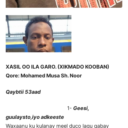
XASIL OO ILA GARO. (XIKMADO KOOBAN)
Qore: Mohamed Musa Sh. Noor
Qaybtii 53aad
1-
Geesi,
guulaysto,iyo adkeeste
Waxaanu ku kulanay meel duco lagu qabay