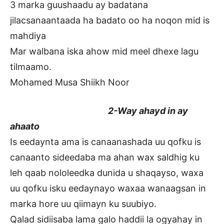
3 marka guushaadu ay badatana
jilacsanaantaada ha badato oo ha noqon mid is
mahdiya
Mar walbana iska ahow mid meel dhexe lagu
tilmaamo.
Mohamed Musa Shiikh Noor
2-Way ahayd in ay
ahaato
Is eedaynta ama is canaanashada uu qofku is
canaanto sideedaba ma ahan wax saldhig ku
leh qaab nololeedka dunida u shaqayso, waxa
uu qofku isku eedaynayo waxaa wanaagsan in
marka hore uu qiimayn ku suubiyo.
Qalad sidiisaba lama galo haddii la ogyahay in