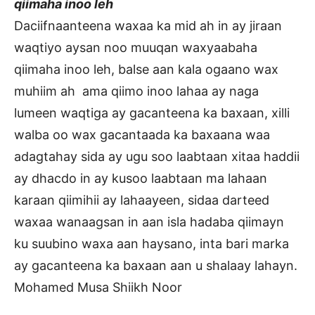
qiimaha inoo leh
Daciifnaanteena waxaa ka mid ah in ay jiraan
waqtiyo aysan noo muuqan waxyaabaha
qiimaha inoo leh, balse aan kala ogaano wax
muhiim ah ama qiimo inoo lahaa ay naga
lumeen waqtiga ay gacanteena ka baxaan, xilli
walba oo wax gacantaada ka baxaana waa
adagtahay sida ay ugu soo laabtaan xitaa haddii
ay dhacdo in ay kusoo laabtaan ma lahaan
karaan qiimihii ay lahaayeen, sidaa darteed
waxaa wanaagsan in aan isla hadaba qiimayn
ku suubino waxa aan haysano, inta bari marka
ay gacanteena ka baxaan aan u shalaay lahayn.
Mohamed Musa Shiikh Noor