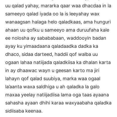
uu qalad yahay, mararka qaar waa dhacdaa in la
sameeyo qalad iyada oo la is leeyahay wax
wanaagsan halaga helo qaladkaas, ama hunguri
ahaan uu qofku u sameeyo ama duruufaha kale
ee nolosha ay sabababaan, waddooyin badan
ayay ku yimaadaana qaladaadka dadka ka
dhaco, sidaa darteed, haddii qof walba uu
ogaan lahaa natiijada qaladkiisa ka dhalan karta
in ay dhaawac wayn u geesan karto ma jiri
lahayn qof qalad suubiya, marka waa ogaal
la’aanta waxa saldhiga u ah qaladka la galo
maxaa yeelay natiijadiisa lama oga taas ayaana
sahasha ayaan dhihi karaa waxyaabaha qaladka
sidiisaba keenaa.