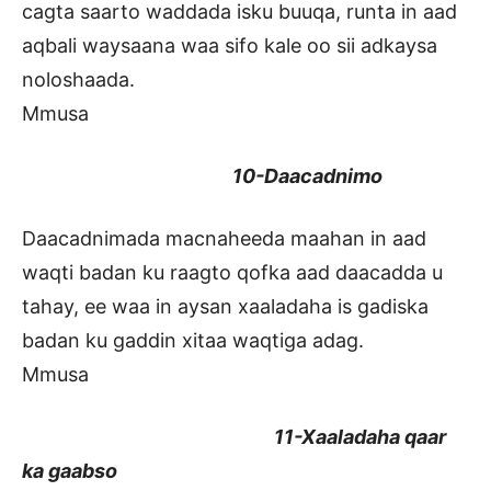
cagta saarto waddada isku buuqa, runta in aad
aqbali waysaana waa sifo kale oo sii adkaysa
noloshaada.
Mmusa
10-Daacadnimo
Daacadnimada macnaheeda maahan in aad
waqti badan ku raagto qofka aad daacadda u
tahay, ee waa in aysan xaaladaha is gadiska
badan ku gaddin xitaa waqtiga adag.
Mmusa
11-Xaaladaha qaar
ka gaabso