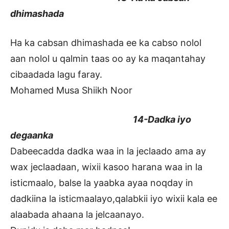
dhimashada
Ha ka cabsan dhimashada ee ka cabso nolol
aan nolol u qalmin taas oo ay ka maqantahay
cibaadada lagu faray.
Mohamed Musa Shiikh Noor
14-Dadka iyo
degaanka
Dabeecadda dadka waa in la jeclaado ama ay
wax jeclaadaan, wixii kasoo harana waa in la
isticmaalo, balse la yaabka ayaa noqday in
dadkiina la isticmaalayo,qalabkii iyo wixii kala ee
alaabada ahaana la jelcaanayo.