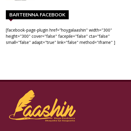
BARTEENNA FACEBOOK
[facebook-page-plugin href="hoygalaashin" width="300"
height="300" cover="false" facepile="false" cta="false"
small="false" adapt="true" link="false" method="iframe" ]