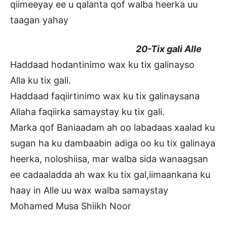
qiimeeyay ee u qalanta qof walba heerka uu
taagan yahay
20-Tix gali Alle
Haddaad hodantinimo wax ku tix galinayso
Alla ku tix gali.
Haddaad faqiirtinimo wax ku tix galinaysana
Allaha faqiirka samaystay ku tix gali.
Marka qof Baniaadam ah oo labadaas xaalad ku
sugan ha ku dambaabin adiga oo ku tix galinaya
heerka, noloshiisa, mar walba sida wanaagsan
ee cadaaladda ah wax ku tix gal,iimaankana ku
haay in Alle uu wax walba samaystay
Mohamed Musa Shiikh Noor