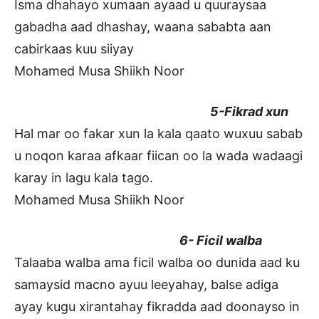
Isma dhahayo xumaan ayaad u quuraysaa
gabadha aad dhashay, waana sababta aan
cabirkaas kuu siiyay
Mohamed Musa Shiikh Noor
5-Fikrad xun
Hal mar oo fakar xun la kala qaato wuxuu sabab
u noqon karaa afkaar fiican oo la wada wadaagi
karay in lagu kala tago.
Mohamed Musa Shiikh Noor
6- Ficil walba
Talaaba walba ama ficil walba oo dunida aad ku
samaysid macno ayuu leeyahay, balse adiga
ayay kugu xirantahay fikradda aad doonayso in