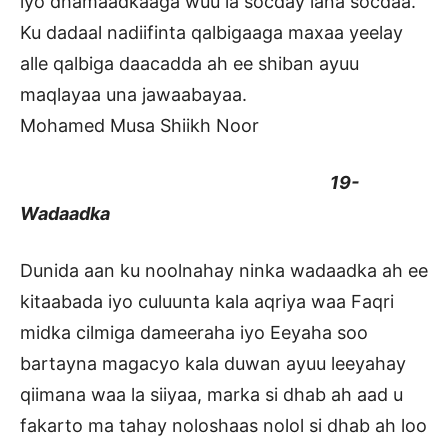
iyo dhamaadkaaga wuu la socday lana socdaa.
Ku dadaal nadiifinta qalbigaaga maxaa yeelay
alle qalbiga daacadda ah ee shiban ayuu
maqlayaa una jawaabayaa.
Mohamed Musa Shiikh Noor
19-
Wadaadka
Dunida aan ku noolnahay ninka wadaadka ah ee
kitaabada iyo culuunta kala aqriya waa Faqri
midka cilmiga dameeraha iyo Eeyaha soo
bartayna magacyo kala duwan ayuu leeyahay
qiimana waa la siiyaa, marka si dhab ah aad u
fakarto ma tahay noloshaas nolol si dhab ah loo