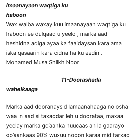
imaanayaan waqtiga ku
haboon
Wax walba waxay kuu imaanayaan waqtiga ku
haboon ee dulqaad u yeelo , marka aad
heshidna adiga ayaa ka faaidaysan kara ama
iska qasaarin kara cidna ha ku eedin .
Mohamed Musa Shiikh Noor
11-Doorashada
wahelkaaga
Marka aad dooranaysid lamaanahaaga nolosha
waa in aad si taxaddar leh u doorataa, maxaa
yeelay marka go’aanka nuucaas ah la gaarayo
go’aankaas 90% wuxuu noqon karaa mid farxad