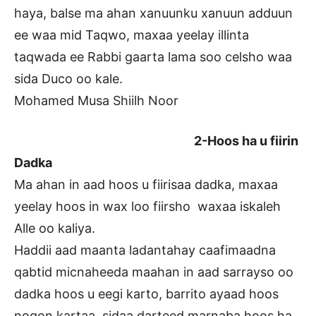
haya, balse ma ahan xanuunku xanuun adduun
ee waa mid Taqwo, maxaa yeelay illinta
taqwada ee Rabbi gaarta lama soo celsho waa
sida Duco oo kale.
Mohamed Musa Shiilh Noor
2-Hoos ha u fiirin
Dadka
Ma ahan in aad hoos u fiirisaa dadka, maxaa
yeelay hoos in wax loo fiirsho waxaa iskaleh
Alle oo kaliya.
Haddii aad maanta ladantahay caafimaadna
qabtid micnaheeda maahan in aad sarrayso oo
dadka hoos u eegi karto, barrito ayaad hoos
noqon kartaa, sidaa darteed marnaba hoos ha