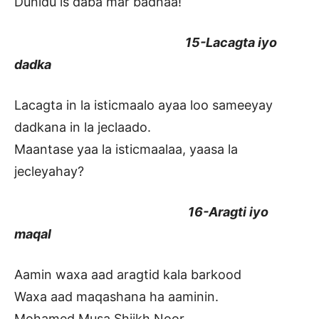
Dunidu is daba mar badnaa!
15-Lacagta iyo
dadka
Lacagta in la isticmaalo ayaa loo sameeyay
dadkana in la jeclaado.
Maantase yaa la isticmaalaa, yaasa la
jecleyahay?
16-Aragti iyo
maqal
Aamin waxa aad aragtid kala barkood
Waxa aad maqashana ha aaminin.
Mohamed Musa Shiikh Noor