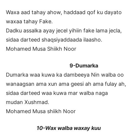
Waxa aad tahay ahow, haddaad qof ku dayato
waxaa tahay Fake.
Dadku assalka ayay jecel yihiin fake lama jecla,
sidaa darteed shaqsiyaddaada ilaasho.
Mohamed Musa Shiikh Noor
9-Dumarka
Dumarka waa kuwa ka dambeeya Nin walba oo
wanaagsan ama xun ama geesi ah ama fulay ah,
sidaa darteed waa kuwa mar walba naga
mudan Xushmad.
Mohamed Musa shiikh Noor
10-Wax walba waxay kuu