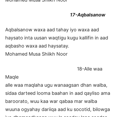
17-Aqbalsanow
Aqbalsanow waxa aad tahay iyo waxa aad
haysato inta uusan waqtigu kugu kallifin in aad
aqbasho waxa aad haysatay.
Mohamed Musa Shiikh Noor
18-Alle waa
Maqle
alle waa maqlaha ugu wanaagsan dhan walba,
sidaa darteed looma baahan in aad qayliso ama
baroorato, wuu kaa war qabaa mar walba
wuuna ogyahay dariiqa aad ku socotid, bilowga