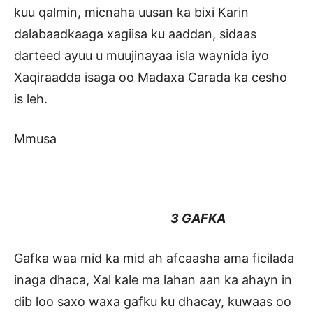
kuu qalmin, micnaha uusan ka bixi Karin
dalabaadkaaga xagiisa ku aaddan, sidaas
darteed ayuu u muujinayaa isla waynida iyo
Xaqiraadda isaga oo Madaxa Carada ka cesho
is leh.
Mmusa
3 GAFKA
Gafka waa mid ka mid ah afcaasha ama ficilada
inaga dhaca, Xal kale ma lahan aan ka ahayn in
dib loo saxo waxa gafku ku dhacay, kuwaas oo