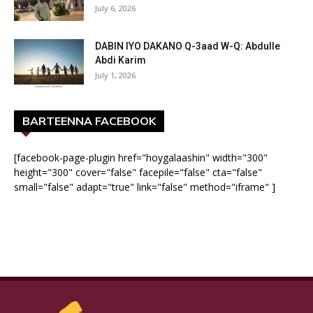
July 6, 2026
DABIN IYO DAKANO Q-3aad W-Q: Abdulle
Abdi Karim
July 1, 2026
BARTEENNA FACEBOOK
[facebook-page-plugin href="hoygalaashin" width="300"
height="300" cover="false" facepile="false" cta="false"
small="false" adapt="true" link="false" method="iframe" ]