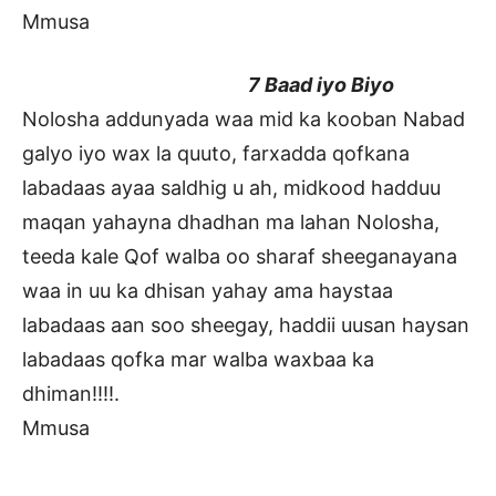
Mmusa
7 Baad iyo Biyo
Nolosha addunyada waa mid ka kooban Nabad
galyo iyo wax la quuto, farxadda qofkana
labadaas ayaa saldhig u ah, midkood hadduu
maqan yahayna dhadhan ma lahan Nolosha,
teeda kale Qof walba oo sharaf sheeganayana
waa in uu ka dhisan yahay ama haystaa
labadaas aan soo sheegay, haddii uusan haysan
labadaas qofka mar walba waxbaa ka
dhiman!!!!.
Mmusa