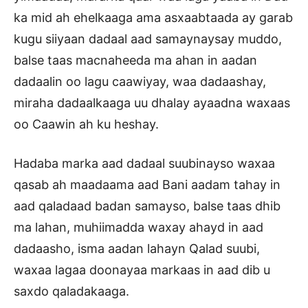
ka mid ah ehelkaaga ama asxaabtaada ay garab
kugu siiyaan dadaal aad samaynaysay muddo,
balse taas macnaheeda ma ahan in aadan
dadaalin oo lagu caawiyay, waa dadaashay,
miraha dadaalkaaga uu dhalay ayaadna waxaas
oo Caawin ah ku heshay.
Hadaba marka aad dadaal suubinayso waxaa
qasab ah maadaama aad Bani aadam tahay in
aad qaladaad badan samayso, balse taas dhib
ma lahan, muhiimadda waxay ahayd in aad
dadaasho, isma aadan lahayn Qalad suubi,
waxaa lagaa doonayaa markaas in aad dib u
saxdo qaladakaaga.