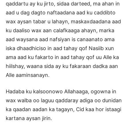
qaddartu ay ku jirto, sidaa darteed, ma ahan in
aad u dag dagto naftaadana aad ku caddibto
wax aysan tabar u lahayn, maskaxdaadana aad
ku daaliso wax aan calafkaaga ahayn, marka
aad waysana aad nafsiyan is canaanato ama
iska dhaadhiciso in aad tahay qof Nasiib xun
ama aad ku fakarto in aad tahay qof uu Alle ka
hiilshay, waana sida ay ku fakaraan dadka aan
Alle aaminsanayn.
Hadaba ku kalsoonowo Allahaaga, ogowna in
wax walba oo laguu qaddaray adiga oo dunidan
ka qaadan aadan ka tagayn, Cid kaa hor istaagi
kartana aysan jirin.