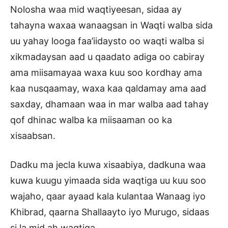
Nolosha waa mid waqtiyeesan, sidaa ay
tahayna waxaa wanaagsan in Waqti walba sida
uu yahay looga faa’iidaysto oo waqti walba si
xikmadaysan aad u qaadato adiga oo cabiray
ama miisamayaa waxa kuu soo kordhay ama
kaa nusqaamay, waxa kaa qaldamay ama aad
saxday, dhamaan waa in mar walba aad tahay
qof dhinac walba ka miisaaman oo ka
xisaabsan.
Dadku ma jecla kuwa xisaabiya, dadkuna waa
kuwa kuugu yimaada sida waqtiga uu kuu soo
wajaho, qaar ayaad kala kulantaa Wanaag iyo
Khibrad, qaarna Shallaayto iyo Murugo, sidaas
si la mid ah waqtiga.