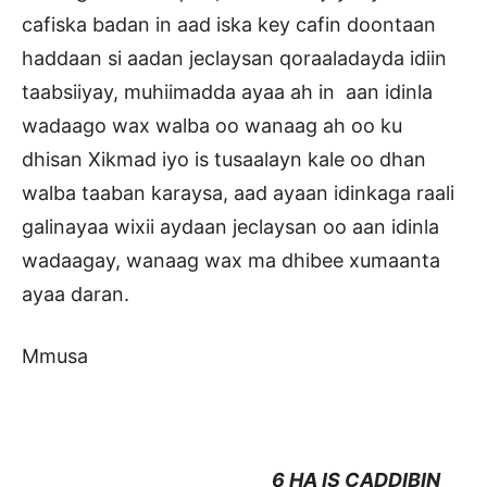
cafiska badan in aad iska key cafin doontaan
haddaan si aadan jeclaysan qoraaladayda idiin
taabsiiyay, muhiimadda ayaa ah in aan idinla
wadaago wax walba oo wanaag ah oo ku
dhisan Xikmad iyo is tusaalayn kale oo dhan
walba taaban karaysa, aad ayaan idinkaga raali
galinayaa wixii aydaan jeclaysan oo aan idinla
wadaagay, wanaag wax ma dhibee xumaanta
ayaa daran.
Mmusa
6 HA IS CADDIBIN