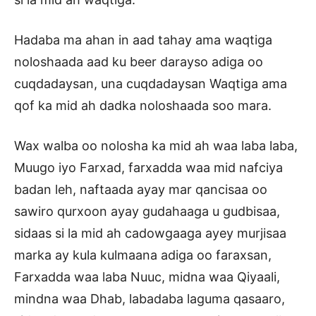
Hadaba ma ahan in aad tahay ama waqtiga
noloshaada aad ku beer darayso adiga oo
cuqdadaysan, una cuqdadaysan Waqtiga ama
qof ka mid ah dadka noloshaada soo mara.
Wax walba oo nolosha ka mid ah waa laba laba,
Muugo iyo Farxad, farxadda waa mid nafciya
badan leh, naftaada ayay mar qancisaa oo
sawiro qurxoon ayay gudahaaga u gudbisaa,
sidaas si la mid ah cadowgaaga ayey murjisaa
marka ay kula kulmaana adiga oo faraxsan,
Farxadda waa laba Nuuc, midna waa Qiyaali,
mindna waa Dhab, labadaba laguma qasaaro,