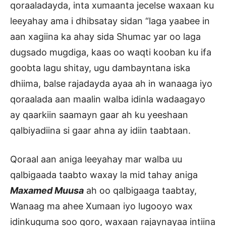
qoraaladayda, inta xumaanta jecelse waxaan ku
leeyahay ama i dhibsatay sidan “laga yaabee in
aan xagiina ka ahay sida Shumac yar oo laga
dugsado mugdiga, kaas oo waqti kooban ku ifa
goobta lagu shitay, ugu dambayntana iska
dhiima, balse rajadayda ayaa ah in wanaaga iyo
qoraalada aan maalin walba idinla wadaagayo
ay qaarkiin saamayn gaar ah ku yeeshaan
qalbiyadiina si gaar ahna ay idiin taabtaan.
Qoraal aan aniga leeyahay mar walba uu
qalbigaada taabto waxay la mid tahay aniga
Maxamed Muusa
ah oo qalbigaaga taabtay,
Wanaag ma ahee Xumaan iyo lugooyo wax
idinkuguma soo qoro, waxaan rajaynayaa intiina