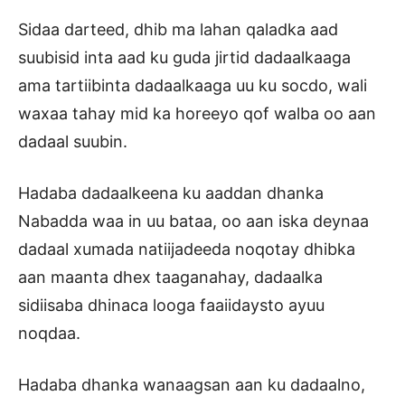
Sidaa darteed, dhib ma lahan qaladka aad
suubisid inta aad ku guda jirtid dadaalkaaga
ama tartiibinta dadaalkaaga uu ku socdo, wali
waxaa tahay mid ka horeeyo qof walba oo aan
dadaal suubin.
Hadaba dadaalkeena ku aaddan dhanka
Nabadda waa in uu bataa, oo aan iska deynaa
dadaal xumada natiijadeeda noqotay dhibka
aan maanta dhex taaganahay, dadaalka
sidiisaba dhinaca looga faaiidaysto ayuu
noqdaa.
Hadaba dhanka wanaagsan aan ku dadaalno,