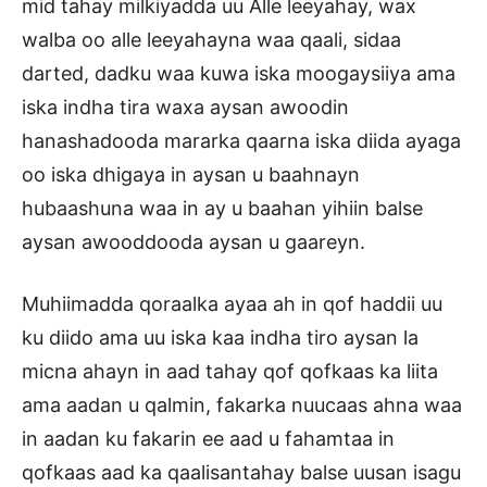
mid tahay milkiyadda uu Alle leeyahay, wax
walba oo alle leeyahayna waa qaali, sidaa
darted, dadku waa kuwa iska moogaysiiya ama
iska indha tira waxa aysan awoodin
hanashadooda mararka qaarna iska diida ayaga
oo iska dhigaya in aysan u baahnayn
hubaashuna waa in ay u baahan yihiin balse
aysan awooddooda aysan u gaareyn.
Muhiimadda qoraalka ayaa ah in qof haddii uu
ku diido ama uu iska kaa indha tiro aysan la
micna ahayn in aad tahay qof qofkaas ka liita
ama aadan u qalmin, fakarka nuucaas ahna waa
in aadan ku fakarin ee aad u fahamtaa in
qofkaas aad ka qaalisantahay balse uusan isagu