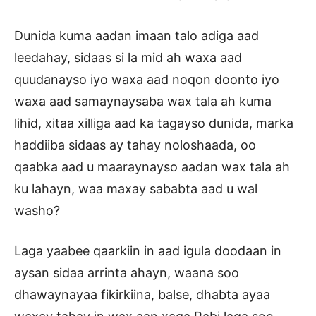
Dunida kuma aadan imaan talo adiga aad
leedahay, sidaas si la mid ah waxa aad
quudanayso iyo waxa aad noqon doonto iyo
waxa aad samaynaysaba wax tala ah kuma
lihid, xitaa xilliga aad ka tagayso dunida, marka
haddiiba sidaas ay tahay noloshaada, oo
qaabka aad u maaraynayso aadan wax tala ah
ku lahayn, waa maxay sababta aad u wal
washo?
Laga yaabee qaarkiin in aad igula doodaan in
aysan sidaa arrinta ahayn, waana soo
dhawaynayaa fikirkiina, balse, dhabta ayaa