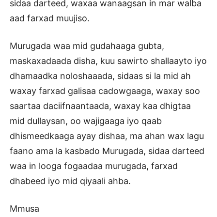
sidaa darteed, waxaa wanaagsan in mar walba
aad farxad muujiso.
Murugada waa mid gudahaaga gubta,
maskaxadaada disha, kuu sawirto shallaayto iyo
dhamaadka noloshaaada, sidaas si la mid ah
waxay farxad galisaa cadowgaaga, waxay soo
saartaa daciifnaantaada, waxay kaa dhigtaa
mid dullaysan, oo wajigaaga iyo qaab
dhismeedkaaga ayay dishaa, ma ahan wax lagu
faano ama la kasbado Murugada, sidaa darteed
waa in looga fogaadaa murugada, farxad
dhabeed iyo mid qiyaali ahba.
Mmusa