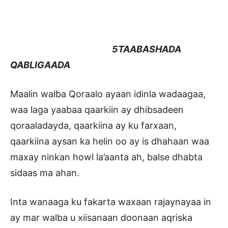
5TAABASHADA
QABLIGAADA
Maalin walba Qoraalo ayaan idinla wadaagaa,
waa laga yaabaa qaarkiin ay dhibsadeen
qoraaladayda, qaarkiina ay ku farxaan,
qaarkiina aysan ka helin oo ay is dhahaan waa
maxay ninkan howl la’aanta ah, balse dhabta
sidaas ma ahan.
Inta wanaaga ku fakarta waxaan rajaynayaa in
ay mar walba u xiisanaan doonaan aqriska