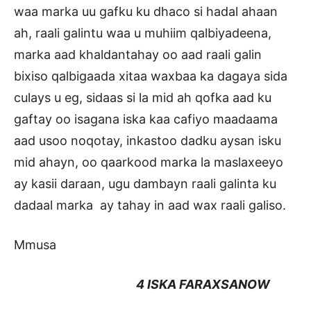
waa marka uu gafku ku dhaco si hadal ahaan
ah, raali galintu waa u muhiim qalbiyadeena,
marka aad khaldantahay oo aad raali galin
bixiso qalbigaada xitaa waxbaa ka dagaya sida
culays u eg, sidaas si la mid ah qofka aad ku
gaftay oo isagana iska kaa cafiyo maadaama
aad usoo noqotay, inkastoo dadku aysan isku
mid ahayn, oo qaarkood marka la maslaxeeyo
ay kasii daraan, ugu dambayn raali galinta ku
dadaal marka ay tahay in aad wax raali galiso.
Mmusa
4 ISKA FARAXSANOW