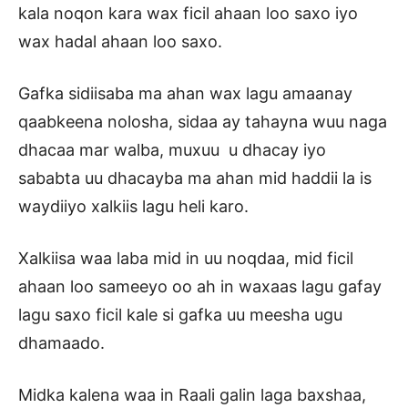
kala noqon kara wax ficil ahaan loo saxo iyo
wax hadal ahaan loo saxo.
Gafka sidiisaba ma ahan wax lagu amaanay
qaabkeena nolosha, sidaa ay tahayna wuu naga
dhacaa mar walba, muxuu u dhacay iyo
sababta uu dhacayba ma ahan mid haddii la is
waydiiyo xalkiis lagu heli karo.
Xalkiisa waa laba mid in uu noqdaa, mid ficil
ahaan loo sameeyo oo ah in waxaas lagu gafay
lagu saxo ficil kale si gafka uu meesha ugu
dhamaado.
Midka kalena waa in Raali galin laga baxshaa,