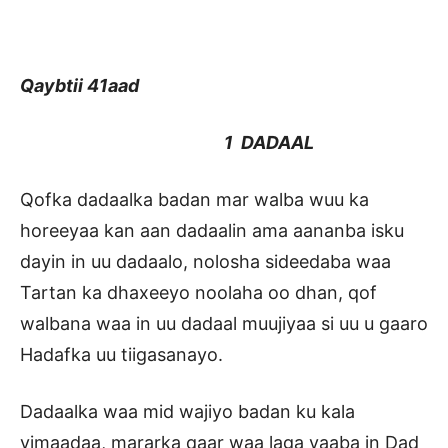
Qaybtii 41aad
1 DADAAL
Qofka dadaalka badan mar walba wuu ka
horeeyaa kan aan dadaalin ama aananba isku
dayin in uu dadaalo, nolosha sideedaba waa
Tartan ka dhaxeeyo noolaha oo dhan, qof
walbana waa in uu dadaal muujiyaa si uu u gaaro
Hadafka uu tiigasanayo.
Dadaalka waa mid wajiyo badan ku kala
yimaadaa, mararka qaar waa laga yaaba in Dad