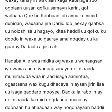
waxay tahay in wax aan xaga Rabi laga soo
ogolaan uusan qofku samayn karin, qof
walbana Qorshe Rabbaani ah ayuu ku yimid
dunidan, waxaana jira Dariiq loo jeexay qaabka
uu noloshiisa u hagayo, xitaa haddii uu qofku ku
doodo in waxa uu gaaray ama noqday uu ku
gaaray Dadaal xagiisa ah.
Hadaba Alle waa midka og waxa u wanaagsan
iyo waxa aan u wanaagsanayn noloshaada,
muhiimadda waa in aad isaga aamintaa,
ogaataana wax kugu dhacaya in aysan jirin ilaa
uu isaga qaddaro mooyee, Dadka la rabo in ay
noloshaada ka mid noqdaana nuuca ay
doonaan ha ahaadaan way noqonayaan haddii