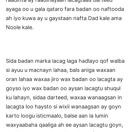
ayaga oo u gala qataro fara badan oo naftooda
ah iyo kuwa ay u gaystaan nafta Dad kale ama
Noole kale.
Sida badan marka lacag laga hadlayo qof walba
si ayuu u macnayn lahaa, bals aniga waxaan
oran lahaa waxaa jiro wax badan oo lacagta ay
goyso iyo wax badan oo aysan lacagtu shuqul
ku lahayn, sidaa darteed, waxaa wanaagsan in
lacagta loo haysto si wixii wanaagsan ay goyn
karto loogu isticmaalo, balse aan la lumin
waxyaabaha qaaliga ah ee aysan lacagtu goyn,