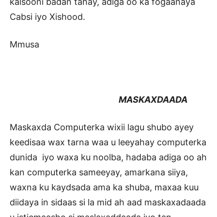
kalsooni badan tahay, adiga oo ka fogaanaya
Cabsi iyo Xishood.
Mmusa
MASKAXDAADA
Maskaxda Computerka wixii lagu shubo ayey
keedisaa wax tarna waa u leeyahay computerka
dunida iyo waxa ku noolba, hadaba adiga oo ah
kan computerka sameeyay, amarkana siiya,
waxna ku kaydsada ama ka shuba, maxaa kuu
diidaya in sidaas si la mid ah aad maskaxadaada