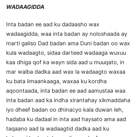
WADAAGIDDA
Inta badan ee aad ku dadaasho wax
wadaagidda, waa inta badan ay noloshaada ay
marti galiso Dad badan ama Duni badan oo wax
kula wadaagto, sidaa darteed wadaaga wuxuu
kaa dhiga qof ka wayn sida aad u muuqato, in
mar walba dadka aad wax la wadaagto waxaa
ku bata iimaankaaga, waxaa ku kordha
aqoontaada, inta badan ee aad aamustaa waa
inta badan aad ka indha xirantahay xikmaddaha
iyo dheef badan oo dhinacyo kala duwan leh,
hadaba ku dadaal in inta aad haysato ama aad
taqaano aad la wadaagtid dadka aad ku