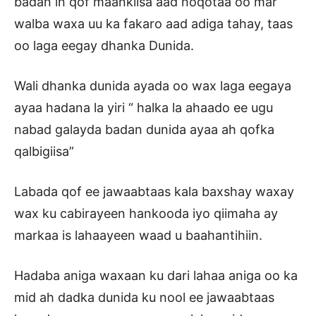
badan in qof maankiisa aad noqotaa oo mar
walba waxa uu ka fakaro aad adiga tahay, taas
oo laga eegay dhanka Dunida.
Wali dhanka dunida ayada oo wax laga eegaya
ayaa hadana la yiri “ halka la ahaado ee ugu
nabad galayda badan dunida ayaa ah qofka
qalbigiisa”
Labada qof ee jawaabtaas kala baxshay waxay
wax ku cabirayeen hankooda iyo qiimaha ay
markaa is lahaayeen waad u baahantihiin.
Hadaba aniga waxaan ku dari lahaa aniga oo ka
mid ah dadka dunida ku nool ee jawaabtaas