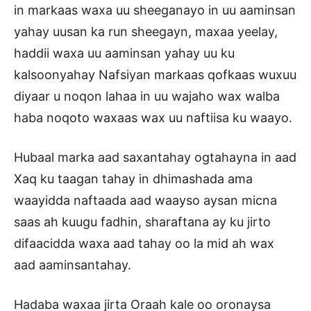
in markaas waxa uu sheeganayo in uu aaminsan
yahay uusan ka run sheegayn, maxaa yeelay,
haddii waxa uu aaminsan yahay uu ku
kalsoonyahay Nafsiyan markaas qofkaas wuxuu
diyaar u noqon lahaa in uu wajaho wax walba
haba noqoto waxaas wax uu naftiisa ku waayo.
Hubaal marka aad saxantahay ogtahayna in aad
Xaq ku taagan tahay in dhimashada ama
waayidda naftaada aad waayso aysan micna
saas ah kuugu fadhin, sharaftana ay ku jirto
difaacidda waxa aad tahay oo la mid ah wax
aad aaminsantahay.
Hadaba waxaa jirta Oraah kale oo oronaysa