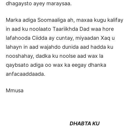
dhagaysto ayey maraysaa.
Marka adiga Soomaaliga ah, maxaa kugu kalifay
in aad ku noolaato Taariikhda Dad waa hore
lafahooda Ciidda ay cuntay, miyaadan Xaq u
lahayn in aad wajahdo dunida aad hadda ku
nooshahay, dadka ku noolse aad wax la
qaybsato adiga oo wax ka eegay dhanka
anfacaaddaada.
Mmusa
DHABTA KU