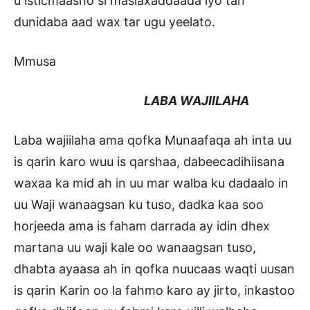
u isticmaasho si maslaxaddaada iyo tan
dunidaba aad wax tar ugu yeelato.
Mmusa
LABA WAJIILAHA
Laba wajiilaha ama qofka Munaafaqa ah inta uu
is qarin karo wuu is qarshaa, dabeecadihiisana
waxaa ka mid ah in uu mar walba ku dadaalo in
uu Waji wanaagsan ku tuso, dadka kaa soo
horjeeda ama is faham darrada ay idin dhex
martana uu waji kale oo wanaagsan tuso,
dhabta ayaasa ah in qofka nuucaas waqti uusan
is qarin Karin oo la fahmo karo ay jirto, inkastoo