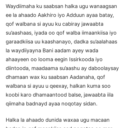
Waydiimaha ku saabsan halka ugu wanaagsan
ee la ahaado Aakhiro iyo Adduun ayaa batay,
qof walbana si ayuu ku cabiray jawaabta
su’aashaas, iyada oo qof walba iimaankiisa iyo
garaadkiisa uu kaashanayo, dadka su’aalahaas
la waydiiyayna Bani aadam ayey wada
ahaayeen oo looma eegin Issirkooda iyo
diintooda, maadaama su’aashu ay daboolaysay
dhamaan wax ku saabsan Aadanaha, qof
walbana si ayuu u qeexay, halkan kuma soo
koobi karo dhamaantood balse, jawaabta iila
qiimaha badnayd ayaa noqotay sidan.
Halka la ahaado dunida waxaa ugu macaan