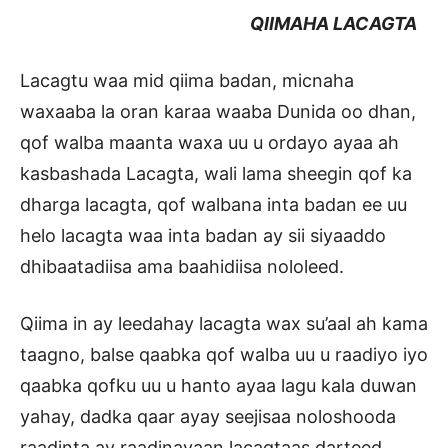
QIIMAHA LACAGTA
Lacagtu waa mid qiima badan, micnaha
waxaaba la oran karaa waaba Dunida oo dhan,
qof walba maanta waxa uu u ordayo ayaa ah
kasbashada Lacagta, wali lama sheegin qof ka
dharga lacagta, qof walbana inta badan ee uu
helo lacagta waa inta badan ay sii siyaaddo
dhibaatadiisa ama baahidiisa nololeed.
Qiima in ay leedahay lacagta wax su’aal ah kama
taagno, balse qaabka qof walba uu u raadiyo iyo
qaabka qofku uu u hanto ayaa lagu kala duwan
yahay, dadka qaar ayay seejisaa noloshooda
raadinta ay raadinayaan lacagtaas darteed