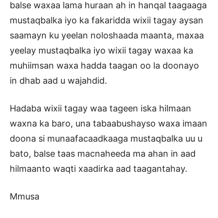
balse waxaa lama huraan ah in hanqal taagaaga
mustaqbalka iyo ka fakaridda wixii tagay aysan
saamayn ku yeelan noloshaada maanta, maxaa
yeelay mustaqbalka iyo wixii tagay waxaa ka
muhiimsan waxa hadda taagan oo la doonayo
in dhab aad u wajahdid.
Hadaba wixii tagay waa tageen iska hilmaan
waxna ka baro, una tabaabushayso waxa imaan
doona si munaafacaadkaaga mustaqbalka uu u
bato, balse taas macnaheeda ma ahan in aad
hilmaanto waqti xaadirka aad taagantahay.
Mmusa