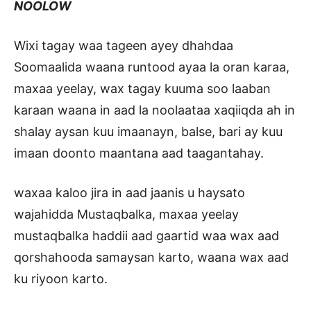
NOOLOW
Wixi tagay waa tageen ayey dhahdaa
Soomaalida waana runtood ayaa la oran karaa,
maxaa yeelay, wax tagay kuuma soo laaban
karaan waana in aad la noolaataa xaqiiqda ah in
shalay aysan kuu imaanayn, balse, bari ay kuu
imaan doonto maantana aad taagantahay.
waxaa kaloo jira in aad jaanis u haysato
wajahidda Mustaqbalka, maxaa yeelay
mustaqbalka haddii aad gaartid waa wax aad
qorshahooda samaysan karto, waana wax aad
ku riyoon karto.