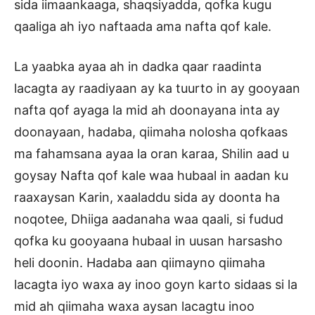
sida iimaankaaga, shaqsiyadda, qofka kugu
qaaliga ah iyo naftaada ama nafta qof kale.
La yaabka ayaa ah in dadka qaar raadinta
lacagta ay raadiyaan ay ka tuurto in ay gooyaan
nafta qof ayaga la mid ah doonayana inta ay
doonayaan, hadaba, qiimaha nolosha qofkaas
ma fahamsana ayaa la oran karaa, Shilin aad u
goysay Nafta qof kale waa hubaal in aadan ku
raaxaysan Karin, xaaladdu sida ay doonta ha
noqotee, Dhiiga aadanaha waa qaali, si fudud
qofka ku gooyaana hubaal in uusan harsasho
heli doonin. Hadaba aan qiimayno qiimaha
lacagta iyo waxa ay inoo goyn karto sidaas si la
mid ah qiimaha waxa aysan lacagtu inoo