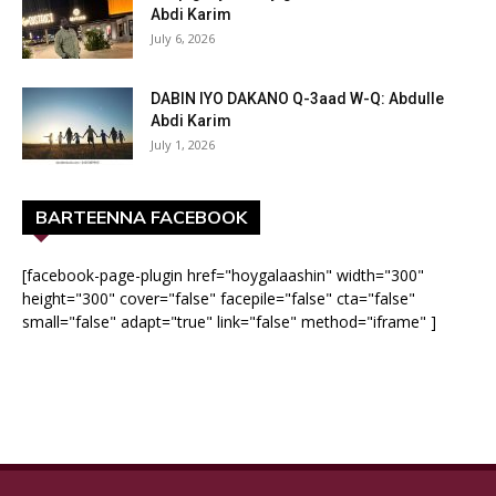
Abdi Karim
July 6, 2026
DABIN IYO DAKANO Q-3aad W-Q: Abdulle
Abdi Karim
July 1, 2026
BARTEENNA FACEBOOK
[facebook-page-plugin href="hoygalaashin" width="300"
height="300" cover="false" facepile="false" cta="false"
small="false" adapt="true" link="false" method="iframe" ]