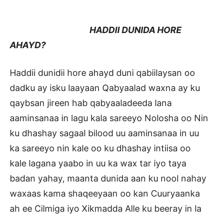
HADDII DUNIDA HORE
AHAYD?
Haddii dunidii hore ahayd duni qabiilaysan oo
dadku ay isku laayaan Qabyaalad waxna ay ku
qaybsan jireen hab qabyaaladeeda lana
aaminsanaa in lagu kala sareeyo Nolosha oo Nin
ku dhashay sagaal bilood uu aaminsanaa in uu
ka sareeyo nin kale oo ku dhashay intiisa oo
kale lagana yaabo in uu ka wax tar iyo taya
badan yahay, maanta dunida aan ku nool nahay
waxaas kama shaqeeyaan oo kan Cuuryaanka
ah ee Cilmiga iyo Xikmadda Alle ku beeray in la