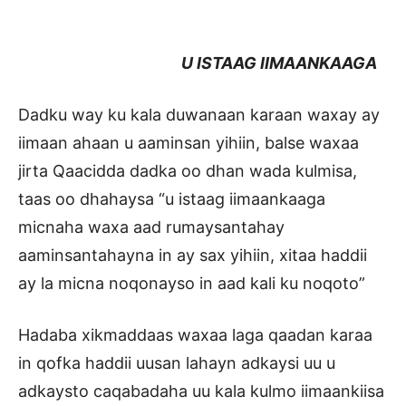
U ISTAAG IIMAANKAAGA
Dadku way ku kala duwanaan karaan waxay ay
iimaan ahaan u aaminsan yihiin, balse waxaa
jirta Qaacidda dadka oo dhan wada kulmisa,
taas oo dhahaysa “u istaag iimaankaaga
micnaha waxa aad rumaysantahay
aaminsantahayna in ay sax yihiin, xitaa haddii
ay la micna noqonayso in aad kali ku noqoto”
Hadaba xikmaddaas waxaa laga qaadan karaa
in qofka haddii uusan lahayn adkaysi uu u
adkaysto caqabadaha uu kala kulmo iimaankiisa