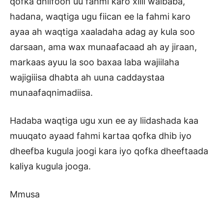
qofka dhiifoon uu fahmi karo xilli walbaba,
hadana, waqtiga ugu fiican ee la fahmi karo
ayaa ah waqtiga xaaladaha adag ay kula soo
darsaan, ama wax munaafacaad ah ay jiraan,
markaas ayuu la soo baxaa laba wajiilaha
wajigiiisa dhabta ah uuna caddaystaa
munaafaqnimadiisa.
Hadaba waqtiga ugu xun ee ay liidashada kaa
muuqato ayaad fahmi kartaa qofka dhib iyo
dheefba kugula joogi kara iyo qofka dheeftaada
kaliya kugula jooga.
Mmusa