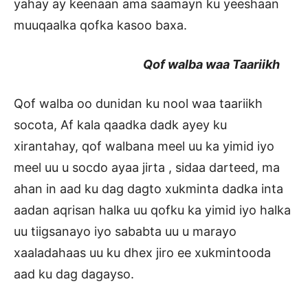
yahay ay keenaan ama saamayn ku yeeshaan
muuqaalka qofka kasoo baxa.
Qof walba waa Taariikh
Qof walba oo dunidan ku nool waa taariikh
socota, Af kala qaadka dadk ayey ku
xirantahay, qof walbana meel uu ka yimid iyo
meel uu u socdo ayaa jirta , sidaa darteed, ma
ahan in aad ku dag dagto xukminta dadka inta
aadan aqrisan halka uu qofku ka yimid iyo halka
uu tiigsanayo iyo sababta uu u marayo
xaaladahaas uu ku dhex jiro ee xukmintooda
aad ku dag dagayso.