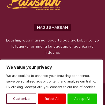
NAGU SAABSAN
Laashin, waa mareeg loogu talogalay, kobcinta iyo
lafogurka, arrimaha ku aaddan; dhaqanka iyo
hiddaha.
We value your privacy
We use cookies to enhance your browsing experience,
serve personalized ads or content, and analyze our traffic.
By clicking "Accept All", you consent to our use of cookies.
© Copyright 2026 – Laashin. All Rights Reserved
Customize
Reject All
Accept All
Site Designed by
ILEYS INC.