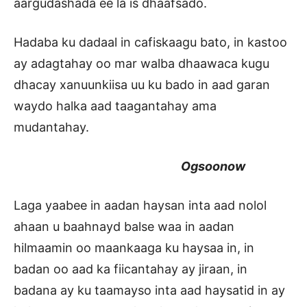
aargudashada ee la is dhaafsado.
Hadaba ku dadaal in cafiskaagu bato, in kastoo
ay adagtahay oo mar walba dhaawaca kugu
dhacay xanuunkiisa uu ku bado in aad garan
waydo halka aad taagantahay ama
mudantahay.
Ogsoonow
Laga yaabee in aadan haysan inta aad nolol
ahaan u baahnayd balse waa in aadan
hilmaamin oo maankaaga ku haysaa in, in
badan oo aad ka fiicantahay ay jiraan, in
badana ay ku taamayso inta aad haysatid in ay