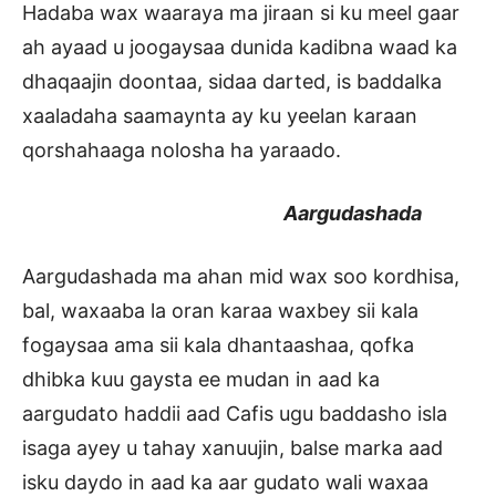
Hadaba wax waaraya ma jiraan si ku meel gaar
ah ayaad u joogaysaa dunida kadibna waad ka
dhaqaajin doontaa, sidaa darted, is baddalka
xaaladaha saamaynta ay ku yeelan karaan
qorshahaaga nolosha ha yaraado.
Aargudashada
Aargudashada ma ahan mid wax soo kordhisa,
bal, waxaaba la oran karaa waxbey sii kala
fogaysaa ama sii kala dhantaashaa, qofka
dhibka kuu gaysta ee mudan in aad ka
aargudato haddii aad Cafis ugu baddasho isla
isaga ayey u tahay xanuujin, balse marka aad
isku daydo in aad ka aar gudato wali waxaa