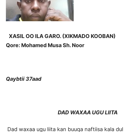
XASIL OO ILA GARO. (XIKMADO KOOBAN)
Qore: Mohamed Musa Sh. Noor
Qaybtii 37aad
DAD WAXAA UGU LIITA
Dad waxaa ugu liita kan buuqa naftiisa kala dul