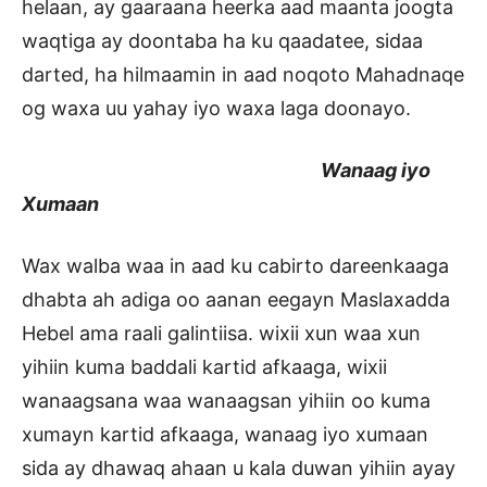
helaan, ay gaaraana heerka aad maanta joogta
waqtiga ay doontaba ha ku qaadatee, sidaa
darted, ha hilmaamin in aad noqoto Mahadnaqe
og waxa uu yahay iyo waxa laga doonayo.
Wanaag iyo
Xumaan
Wax walba waa in aad ku cabirto dareenkaaga
dhabta ah adiga oo aanan eegayn Maslaxadda
Hebel ama raali galintiisa. wixii xun waa xun
yihiin kuma baddali kartid afkaaga, wixii
wanaagsana waa wanaagsan yihiin oo kuma
xumayn kartid afkaaga, wanaag iyo xumaan
sida ay dhawaq ahaan u kala duwan yihiin ayay