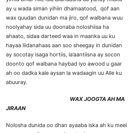
ay u wada siman yihiin dhamaatood, qof aan
wax quudan dunidan ma jiro, qof walbana wuu
noolyahay sida uu doonaba noloshiisa ha
ahaato, sidaa darteed waa in maanka uu ku
hayaa liidanahaas aan soo sheegay in dunidan
ay socotay isaga hortiis, la’aantiisna ay socon
doonto qof walbana haybad iyo awood u gaar
ah oo dadka kale aysan la wadaagin uu Alle ku
abuuray.
WAX JOOGTA AH MA
JIRAAN
Nolosha dunida oo dhan ayaaba iska ah ku meel