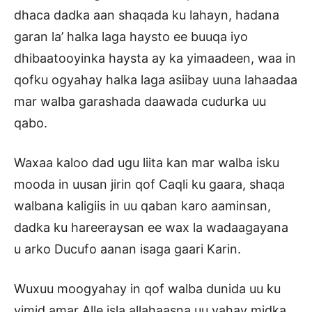
dhaca dadka aan shaqada ku lahayn, hadana
garan la’ halka laga haysto ee buuqa iyo
dhibaatooyinka haysta ay ka yimaadeen, waa in
qofku ogyahay halka laga asiibay uuna lahaadaa
mar walba garashada daawada cudurka uu
qabo.
Waxaa kaloo dad ugu liita kan mar walba isku
mooda in uusan jirin qof Caqli ku gaara, shaqa
walbana kaligiis in uu qaban karo aaminsan,
dadka ku hareeraysan ee wax la wadaagayana
u arko Ducufo aanan isaga gaari Karin.
Wuxuu moogyahay in qof walba dunida uu ku
yimid amar Alle isla allahaasna uu yahay midka