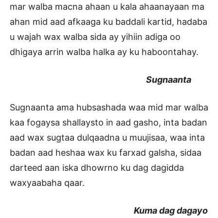
mar walba macna ahaan u kala ahaanayaan ma
ahan mid aad afkaaga ku baddali kartid, hadaba
u wajah wax walba sida ay yihiin adiga oo
dhigaya arrin walba halka ay ku haboontahay.
Sugnaanta
Sugnaanta ama hubsashada waa mid mar walba
kaa fogaysa shallaysto in aad gasho, inta badan
aad wax sugtaa dulqaadna u muujisaa, waa inta
badan aad heshaa wax ku farxad galsha, sidaa
darteed aan iska dhowrno ku dag dagidda
waxyaabaha qaar.
Kuma dag dagayo