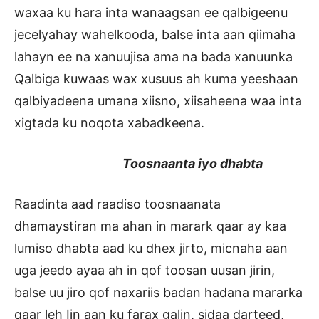
waxaa ku hara inta wanaagsan ee qalbigeenu
jecelyahay wahelkooda, balse inta aan qiimaha
lahayn ee na xanuujisa ama na bada xanuunka
Qalbiga kuwaas wax xusuus ah kuma yeeshaan
qalbiyadeena umana xiisno, xiisaheena waa inta
xigtada ku noqota xabadkeena.
Toosnaanta iyo dhabta
Raadinta aad raadiso toosnaanata
dhamaystiran ma ahan in marark qaar ay kaa
lumiso dhabta aad ku dhex jirto, micnaha aan
uga jeedo ayaa ah in qof toosan uusan jirin,
balse uu jiro qof naxariis badan hadana mararka
qaar leh Iin aan ku farax galin, sidaa darteed,