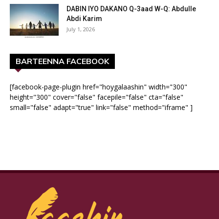
DABIN IYO DAKANO Q-3aad W-Q: Abdulle
Abdi Karim
July 1, 2026
BARTEENNA FACEBOOK
[facebook-page-plugin href="hoygalaashin" width="300"
height="300" cover="false" facepile="false" cta="false"
small="false" adapt="true" link="false" method="iframe" ]