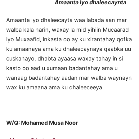
Amaanta iyo dhaleecaynta
Amaanta iyo dhaleecayta waa labada aan mar
walba kala harin, waxay la mid yihiin Mucaarad
iyo Muxaafid, inkasta oo ay ku xirantahay qofka
ku amaanaya ama ku dhaleecaynaya qaabka uu
cuskanayo, dhabta ayaasa waxay tahay in si
kasto oo aad u xumaan badantahay ama u
wanaag badantahay aadan mar walba waynayn
wax ku amaana ama ku dhaleeceeya.
W/Q: Mohamed Musa Noor