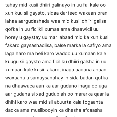
tahay mid kusii dhiiri galinayo in uu fal kale oo
xun kuu sii gaysto, sidaa darteed waxaan oran
lahaa aargudashada waa mid kusii dhiiri galisa
qofka in uu ficilkii xumaa ama dhaawicii uu
horey u gaystay uu mar labaad mid ka xun kusii
fakaro gaysashadiisa, balse marka la cafiyo ama
laga haro ma heli karo waddo uu xumaan kale
kuugu sii gaysto ama ficil ku dhiiri galsha in uu
xumaan kale kusii fakaro, inaga aadana ahaan
waxaanu u samaysanahay in sida badan qofka
na dhaawaca aan ka aar gudano inaga oo uga
aar gudana si xad gudub ah oo mararka qaar la
dhihi karo waa mid sii abuurta kala fogaanta
dadka ama musiibooyin ka dhasha afcaasha