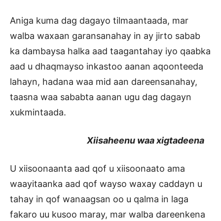
Aniga kuma dag dagayo tilmaantaada, mar
walba waxaan garansanahay in ay jirto sabab
ka dambaysa halka aad taagantahay iyo qaabka
aad u dhaqmayso inkastoo aanan aqoonteeda
lahayn, hadana waa mid aan dareensanahay,
taasna waa sababta aanan ugu dag dagayn
xukmintaada.
Xiisaheenu waa xigtadeena
U xiisoonaanta aad qof u xiisoonaato ama
waayitaanka aad qof wayso waxay caddayn u
tahay in qof wanaagsan oo u qalma in laga
fakaro uu kusoo maray, mar walba dareenkena