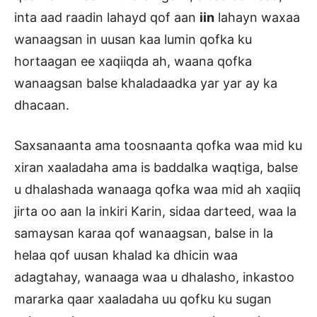
inta aad raadin lahayd qof aan
iin
lahayn waxaa
wanaagsan in uusan kaa lumin qofka ku
hortaagan ee xaqiiqda ah, waana qofka
wanaagsan balse khaladaadka yar yar ay ka
dhacaan.
Saxsanaanta ama toosnaanta qofka waa mid ku
xiran xaaladaha ama is baddalka waqtiga, balse
u dhalashada wanaaga qofka waa mid ah xaqiiq
jirta oo aan la inkiri Karin, sidaa darteed, waa la
samaysan karaa qof wanaagsan, balse in la
helaa qof uusan khalad ka dhicin waa
adagtahay, wanaaga waa u dhalasho, inkastoo
mararka qaar xaaladaha uu qofku ku sugan