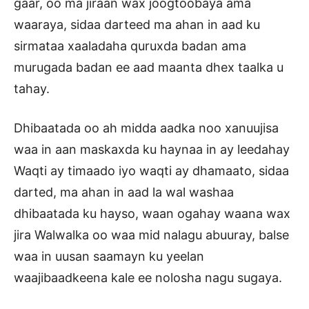
gaar, oo ma jiraan wax joogtoobaya ama
waaraya, sidaa darteed ma ahan in aad ku
sirmataa xaaladaha quruxda badan ama
murugada badan ee aad maanta dhex taalka u
tahay.
Dhibaatada oo ah midda aadka noo xanuujisa
waa in aan maskaxda ku haynaa in ay leedahay
Waqti ay timaado iyo waqti ay dhamaato, sidaa
darted, ma ahan in aad la wal washaa
dhibaatada ku hayso, waan ogahay waana wax
jira Walwalka oo waa mid nalagu abuuray, balse
waa in uusan saamayn ku yeelan
waajibaadkeena kale ee nolosha nagu sugaya.