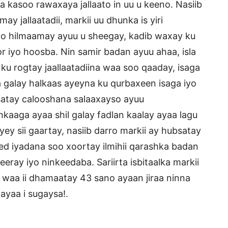
 kasoo rawaxaya jallaato in uu u keeno. Nasiib
y jallaatadii, markii uu dhunka is yiri
u soo hilmaamay ayuu u sheegay, kadib waxay ku
or iyo hoosba. Nin samir badan ayuu ahaa, isla
 ku rogtay jaallaatadiina waa soo qaaday, isaga
la galay halkaas ayeyna ku qurbaxeen isaga iyo
iiisatay calooshana salaaxayso ayuu
kaaga ayaa shil galay fadlan kaalay ayaa lagu
ayey sii gaartay, nasiib darro markii ay hubsatay
ed iyadana soo xoortay ilmihii qarashka badan
eeray iyo ninkeedaba. Sariirta isbitaalka markii
waa ii dhamaatay 43 sano ayaan jiraa ninna
ayaa i sugaysa!.