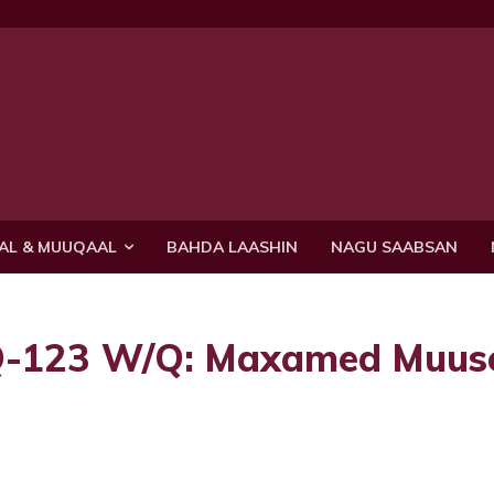
AL & MUUQAAL
BAHDA LAASHIN
NAGU SAABSAN
Q-123 W/Q: Maxamed Muus