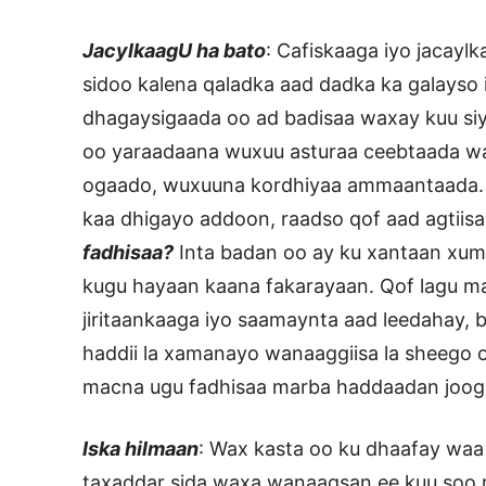
JacylkaagU ha bato
: Cafiskaaga iyo jacay
sidoo kalena qaladka aad dadka ka galayso is
dhagaysigaada oo ad badisaa waxay kuu siy
oo yaraadaana wuxuu asturaa ceebtaada w
ogaado, wuxuuna kordhiyaa ammaantaada
kaa dhigayo addoon, raadso qof aad agtiis
fadhisaa?
Inta badan oo ay ku xantaan xum
kugu hayaan kaana fakarayaan. Qof lagu m
jiritaankaaga iyo saamaynta aad leedahay, 
haddii la xamanayo wanaaggiisa la sheego o
macna ugu fadhisaa marba haddaadan joog
Iska hilmaan
: Wax kasta oo ku dhaafay waa 
taxaddar sida waxa wanaagsan ee kuu soo 