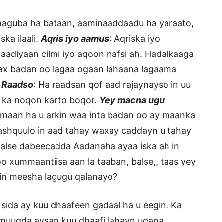
lkaaguba ha bataan, aaminaaddaadu ha yaraato,
ka ilaali.
Aqris iyo aamus
: Aqriska iyo
aadiyaan cilmi iyo aqoon nafsi ah. Hadalkaaga
ax badan oo lagaa ogaan lahaana lagaama
.
Raadso
: Ha raadsan qof aad rajaynayso in uu
a ka noqon karto boqor.
Yey macna ugu
maan ha u arkin waa inta badan oo ay maanka
ashquulo in aad tahay waxay caddayn u tahay
balse dabeecadda Aadanaha ayaa iska ah in
o xummaantiisa aan la taaban, balse,, taas yey
in meesha lagugu qalanayo?
sida ay kuu dhaafeen gadaal ha u eegin. Ka
muuqda aysan kuu dhaafi lahayn ugana