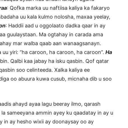
raa
: Qofka marka uu naftiisa kaliya ka fakaryo
badaha uu kala kulmo nolosha, maxaa yeelay,
on
: Haddii aad u oggolaato dadka qaar in ay
kaa guulaystaan. Ma ogtahay in carada ama
yahay mar walba qaab aan wanaagsanayn.
u yiri: “ha caroon, ha caroon, ha caroon”.
Ha
bin. Qalbi kaa jabay ha isku qasbin. Qof qatar
qasbin soo celinteeda. Xalka kaliya ee
diga oo abuura kuwa cusub, micnaha dib u soo
adis ahayd ayaa lagu beeray ilmo, qarash
a la sameeyana ammin ayey ku qaadatay in ay u
ay in ay hesho wixii ay doonaysay oo ay