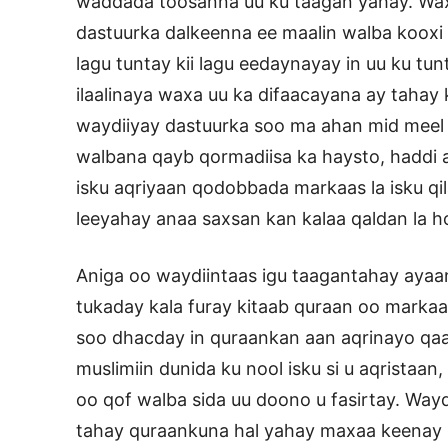
waddada toosanna uu ku taagan yahay. Wax
dastuurka dalkeenna ee maalin walba kooxi
lagu tuntay kii lagu eedaynayay in uu ku tu
ilaalinaya waxa uu ka difaacayana ay taha
waydiiyay dastuurka soo ma ahan mid meel 
walbana qayb qormadiisa ka haysto, haddi 
isku aqriyaan qodobbada markaas la isku qi
leeyahay anaa saxsan kan kalaa qaldan la h
Aniga oo waydiintaas igu taagantahay aya
tukaday kala furay kitaab quraan oo markaas
soo dhacday in quraankan aan aqrinayo qaab a
muslimiin dunida ku nool isku si u aqristaan,
oo qof walba sida uu doono u fasirtay. Waydi
tahay quraankuna hal yahay maxaa keenay 