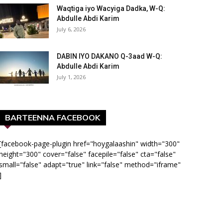
Waqtiga iyo Wacyiga Dadka, W-Q:
Abdulle Abdi Karim
July 6, 2026
DABIN IYO DAKANO Q-3aad W-Q:
Abdulle Abdi Karim
July 1, 2026
BARTEENNA FACEBOOK
[facebook-page-plugin href="hoygalaashin" width="300"
height="300" cover="false" facepile="false" cta="false"
small="false" adapt="true" link="false" method="iframe"
]