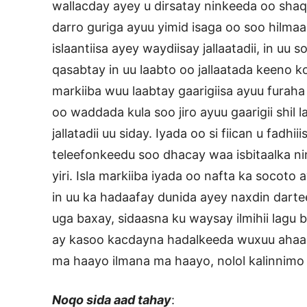
wallacday ayey u dirsatay ninkeeda oo shaqa
darro guriga ayuu yimid isaga oo soo hilmaama
islaantiisa ayey waydiisay jallaatadii, in u
qasabtay in uu laabto oo jallaatada keeno k
markiiba wuu laabtay gaarigiisa ayuu furaha
oo waddada kula soo jiro ayuu gaarigii shil 
jallatadii uu siday. Iyada oo si fiican u fadh
teleefonkeedu soo dhacay waa isbitaalka nin
yiri. Isla markiiba iyada oo nafta ka socoto 
in uu ka hadaafay dunida ayey naxdin darte
uga baxay, sidaasna ku waysay ilmihii lagu b
ay kasoo kacdayna hadalkeeda wuxuu ahaa 
ma haayo ilmana ma haayo, nolol kalinnimo 
Noqo sida aad tahay
: