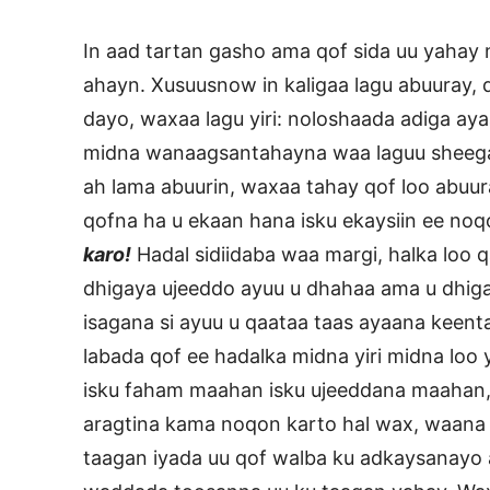
In aad tartan gasho ama qof sida uu yahay
ahayn. Xusuusnow in kaligaa lagu abuuray, q
dayo, waxaa lagu yiri: noloshaada adiga ay
midna wanaagsantahayna waa laguu sheegay
ah lama abuurin, waxaa tahay qof loo abuur
qofna ha u ekaan hana isku ekaysiin ee noq
karo!
Hadal sidiidaba waa margi, halka loo
dhigaya ujeeddo ayuu u dhahaa ama u dhiga
isagana si ayuu u qaataa taas ayaana keenta 
labada qof ee hadalka midna yiri midna loo 
isku faham maahan isku ujeeddana maahan,
aragtina kama noqon karto hal wax, waana
taagan iyada uu qof walba ku adkaysanayo