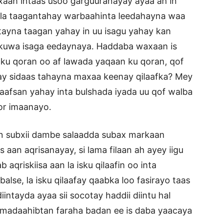
aan intaas usoo garguuranayay ayaa ah in
 la taagantahay warbaahinta leedahayna waa
ntayna taagan yahay in uu isagu yahay kan
y kuwa isaga eedaynaya. Haddaba waxaan is
ku qoran oo af lawada yaqaan ku qoran, qof
ay sidaas tahayna maxaa keenay qilaafka? Mey
laafsan yahay inta bulshada iyada uu qof walba
or imaanayo.
an subxii dambe salaadda subax markaan
 aan aqrisanayay, si lama filaan ah ayey iigu
qriskiisa aan la isku qilaafin oo inta
 balse, la isku qilaafay qaabka loo fasirayo taas
intayda ayaa sii socotay haddii diintu hal
madaahibtan faraha badan ee is daba yaacaya