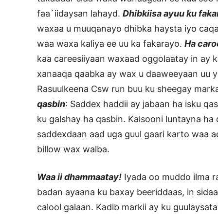
faa`iidaysan lahayd.
Dhibkiisa ayuu ku faka
waxaa u muuqanayo dhibka haysta iyo caqa
waa waxa kaliya ee uu ka fakarayo.
Ha caro
kaa careesiiyaan waxaad oggolaatay in ay 
xanaaqa qaabka ay wax u daaweeyaan uu 
Rasuulkeena Csw run buu ku sheegay marka u
qasbin
: Saddex haddii ay jabaan ha isku qas
ku galshay ha qasbin. Kalsooni luntayna ha 
saddexdaan aad uga guul gaari karto waa a
billow wax walba.
Waa ii dhammaatay!
Iyada oo muddo ilma ra
badan ayaana ku baxay beeriddaas, in sida
calool galaan. Kadib markii ay ku guulaysat