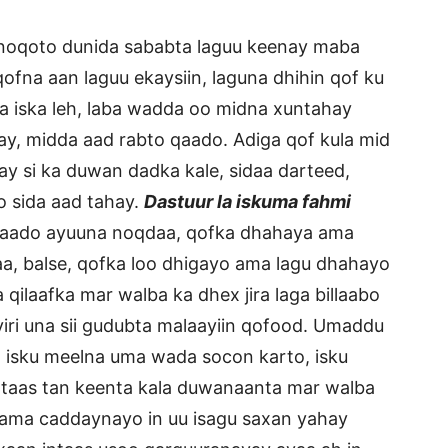
 noqoto dunida sababta laguu keenay maba
ofna aan laguu ekaysiin, laguna dhihin qof ku
aa iska leh, laba wadda oo midna xuntahay
, midda aad rabto qaado. Adiga qof kula mid
ay si ka duwan dadka kale, sidaa darteed,
o sida aad tahay.
Dastuur la iskuma fahmi
 qaado ayuuna noqdaa, qofka dhahaya ama
a, balse, qofka loo dhigayo ama lagu dhahayo
qilaafka mar walba ka dhex jira laga billaabo
yiri una sii gudubta malaayiin qofood. Umaddu
 isku meelna uma wada socon karto, isku
 taas tan keenta kala duwanaanta mar walba
 ama caddaynayo in uu isagu saxan yahay