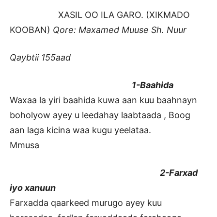
XASIL OO ILA GARO. (XIKMADO
KOOBAN)
Qore: Maxamed Muuse Sh. Nuur
Qaybtii 155aad
1-Baahida
Waxaa la yiri baahida kuwa aan kuu baahnayn
boholyow ayey u leedahay laabtaada , Boog
aan laga kicina waa kugu yeelataa.
Mmusa
2-Farxad
iyo xanuun
Farxadda qaarkeed murugo ayey kuu