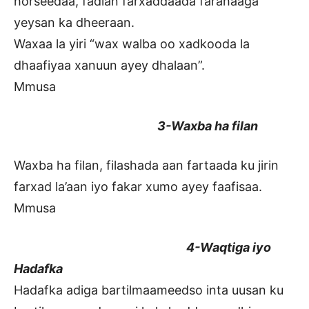
horseedaa, fadlan farxaddaada farahaaga
yeysan ka dheeraan.
Waxaa la yiri “wax walba oo xadkooda la
dhaafiyaa xanuun ayey dhalaan”.
Mmusa
3-Waxba ha filan
Waxba ha filan, filashada aan fartaada ku jirin
farxad la’aan iyo fakar xumo ayey faafisaa.
Mmusa
4-Waqtiga iyo
Hadafka
Hadafka adiga bartilmaameedso inta uusan ku