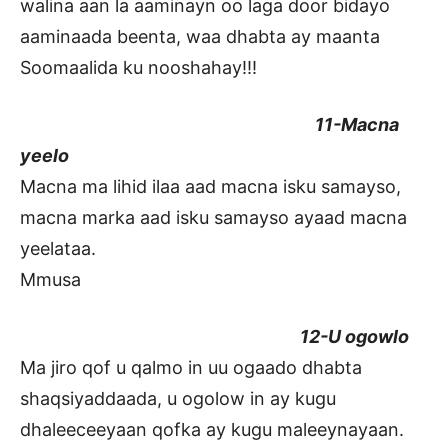
walina aan la aaminayn oo laga door bidayo
aaminaada beenta, waa dhabta ay maanta
Soomaalida ku nooshahay!!!
11-Macna
yeelo
Macna ma lihid ilaa aad macna isku samayso,
macna marka aad isku samayso ayaad macna
yeelataa.
Mmusa
12-U ogowlo
Ma jiro qof u qalmo in uu ogaado dhabta
shaqsiyaddaada, u ogolow in ay kugu
dhaleeceeyaan qofka ay kugu maleeynayaan.