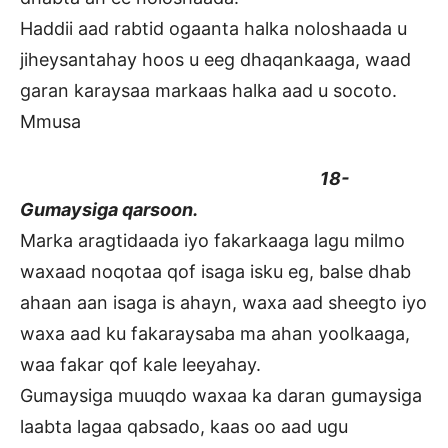
Haddii aad rabtid ogaanta halka noloshaada u
jiheysantahay hoos u eeg dhaqankaaga, waad
garan karaysaa markaas halka aad u socoto.
Mmusa
18-
Gumaysiga qarsoon.
Marka aragtidaada iyo fakarkaaga lagu milmo
waxaad noqotaa qof isaga isku eg, balse dhab
ahaan aan isaga is ahayn, waxa aad sheegto iyo
waxa aad ku fakaraysaba ma ahan yoolkaaga,
waa fakar qof kale leeyahay.
Gumaysiga muuqdo waxaa ka daran gumaysiga
laabta lagaa qabsado, kaas oo aad ugu