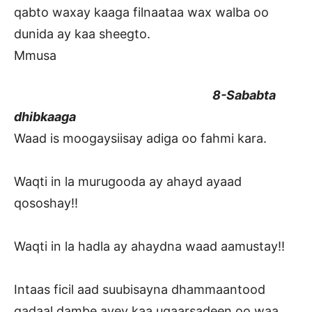
qabto waxay kaaga filnaataa wax walba oo
dunida ay kaa sheegto.
Mmusa
8-Sababta
dhibkaaga
Waad is moogaysiisay adiga oo fahmi kara.
Waqti in la murugooda ay ahayd ayaad
qososhay!!
Waqti in la hadla ay ahaydna waad aamustay!!
Intaas ficil aad suubisayna dhammaantood
gadaal dambe ayey kaa ugaarsadeen oo waa