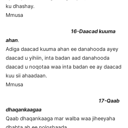
ku dhashay.
Mmusa
16-Daacad kuuma
ahan
.
Adiga daacad kuuma ahan ee danahooda ayey
daacad u yihiin, inta badan aad danahooda
daacad u noqotaa waa inta badan ee ay daacad
kuu sii ahaadaan.
Mmusa
17-Qaab
dhaqankaagaa
Qaab dhaqankaaga mar walba waa jiheeyaha
dhabta ah ee noloshaada.