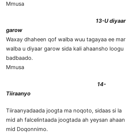
Mmusa
13-U diyaar
garow
Waxay dhaheen qof walba wuu tagayaa ee mar
walba u diyaar garow sida kali ahaansho loogu
badbaado.
Mmusa
14-
Tiiraanyo
Tiiraanyadaada joogta ma noqoto, sidaas si la
mid ah falcelintaada joogtada ah yeysan ahaan
mid Doqonnimo.