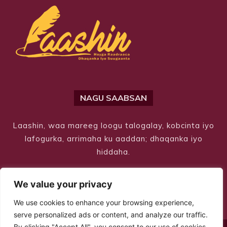
NAGU SAABSAN
Laashin, waa mareeg loogu talogalay, kobcinta iyo
lafogurka, arrimaha ku aaddan; dhaqanka iyo
hiddaha.
We value your privacy
We use cookies to enhance your browsing experience,
serve personalized ads or content, and analyze our traffic.
By clicking "Accept All", you consent to our use of cookies.