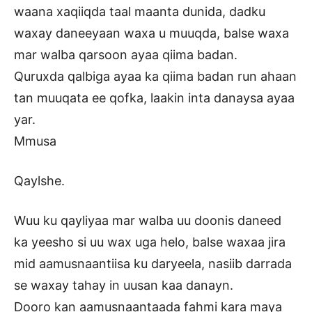
waana xaqiiqda taal maanta dunida, dadku
waxay daneeyaan waxa u muuqda, balse waxa
mar walba qarsoon ayaa qiima badan.
Quruxda qalbiga ayaa ka qiima badan run ahaan
tan muuqata ee qofka, laakin inta danaysa ayaa
yar.
Mmusa
Qaylshe.
Wuu ku qayliyaa mar walba uu doonis daneed
ka yeesho si uu wax uga helo, balse waxaa jira
mid aamusnaantiisa ku daryeela, nasiib darrada
se waxay tahay in uusan kaa danayn.
Dooro kan aamusnaantaada fahmi kara maya