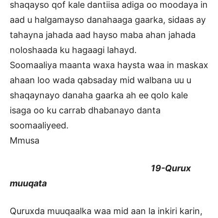
shaqayso qof kale dantiisa adiga oo moodaya in
aad u halgamayso danahaaga gaarka, sidaas ay
tahayna jahada aad hayso maba ahan jahada
noloshaada ku hagaagi lahayd.
Soomaaliya maanta waxa haysta waa in maskax
ahaan loo wada qabsaday mid walbana uu u
shaqaynayo danaha gaarka ah ee qolo kale
isaga oo ku carrab dhabanayo danta
soomaaliyeed.
Mmusa
19-Qurux
muuqata
Quruxda muuqaalka waa mid aan la inkiri karin,