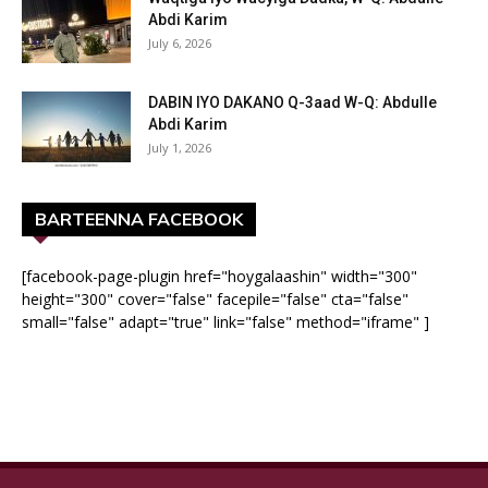
Abdi Karim
July 6, 2026
DABIN IYO DAKANO Q-3aad W-Q: Abdulle
Abdi Karim
July 1, 2026
BARTEENNA FACEBOOK
[facebook-page-plugin href="hoygalaashin" width="300"
height="300" cover="false" facepile="false" cta="false"
small="false" adapt="true" link="false" method="iframe" ]