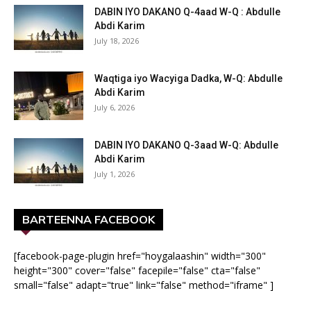
DABIN IYO DAKANO Q-4aad W-Q : Abdulle
Abdi Karim
July 18, 2026
Waqtiga iyo Wacyiga Dadka, W-Q: Abdulle
Abdi Karim
July 6, 2026
DABIN IYO DAKANO Q-3aad W-Q: Abdulle
Abdi Karim
July 1, 2026
BARTEENNA FACEBOOK
[facebook-page-plugin href="hoygalaashin" width="300"
height="300" cover="false" facepile="false" cta="false"
small="false" adapt="true" link="false" method="iframe" ]