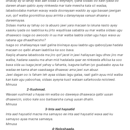
dhacay ay la tahay wax aan sidaa u weynayn, iyana sidaas oo kale iyada oo
dareen ahaan qabto ayey ninkeeda mar kale meesha kala sii wadaa,
labadoodaba markan waxay wada doonayaan waddo ay uga baxaan jawigan
xun, qof walba goonidiisa ayuu arrinta u danaynayaa xanuun ahaana u
dareemayaa.
Sidaas marka ay tahay oo la abuuro jawi yara macaan la iskuna nasto ayey
xaasku iyada oo laabtiisa ku jirto waydiisaa sababta uu mar walba sidaas ugu
dhaawaco isaga oo awoodo in uu mar walba laabta sidan ugu hayo waxa uu
rabana uga dhaadhacsho?
Isaga oo shallaaynaya raali galina bixinaya ayuu laabta ugu qaboojiyaa hadala
macaan oo qalbi ahaan laabtiisa ka soo baxa.
Xaqiiq ahaana labadooda ma jiro qof jacel in jawi hallaysan lagu dhex jiro mar
walba, hadana xaasku ma ahan mid hadalada qaar ee ninkeeda afkiisa ka soo
baxa sida uu isaga jecel yahay u fahanta, isaguna kaftan iyo guubaabo ayuu ka
wadaa ee kama ahan xaaskaaga dhaawac ama jawi xun abuur.
Jawi dagan oo is faham leh ayaa sidaas lagu galaa, raali galin ayuu mid walba
kan kale ugu yaboohaa, sidaas ayeyna kusii wataan safarkooda nololeed.
Mmusa
2-Xushmad.
Waxaan xushmad u hayaa nin walba oo daweeya dhaawaca qalbi uusan
dhaawicin, sidoo kale soo barbaarsha cunug uusan dhalin.
Mmusa
3-Inta aad haysatid
Inta aad haysatid macna ma samayso ee inta aad haysatid waxa aad ku
samayso ayaa macna sameeya.
Mmusa
4-Noloshaada.