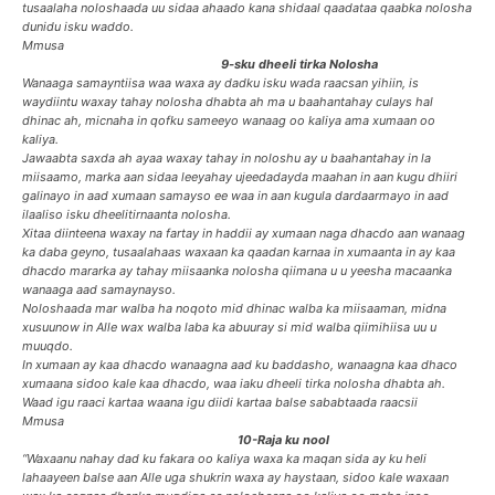
tusaalaha noloshaada uu sidaa ahaado kana shidaal qaadataa qaabka nolosha
dunidu isku waddo.
Mmusa
9-sku dheeli tirka Nolosha
Wanaaga samayntiisa waa waxa ay dadku isku wada raacsan yihiin, is
waydiintu waxay tahay nolosha dhabta ah ma u baahantahay culays hal
dhinac ah, micnaha in qofku sameeyo wanaag oo kaliya ama xumaan oo
kaliya.
Jawaabta saxda ah ayaa waxay tahay in noloshu ay u baahantahay in la
miisaamo, marka aan sidaa leeyahay ujeedadayda maahan in aan kugu dhiiri
galinayo in aad xumaan samayso ee waa in aan kugula dardaarmayo in aad
ilaaliso isku dheelitirnaanta nolosha.
Xitaa diinteena waxay na fartay in haddii ay xumaan naga dhacdo aan wanaag
ka daba geyno, tusaalahaas waxaan ka qaadan karnaa in xumaanta in ay kaa
dhacdo mararka ay tahay miisaanka nolosha qiimana u u yeesha macaanka
wanaaga aad samaynayso.
Noloshaada mar walba ha noqoto mid dhinac walba ka miisaaman, midna
xusuunow in Alle wax walba laba ka abuuray si mid walba qiimihiisa uu u
muuqdo.
In xumaan ay kaa dhacdo wanaagna aad ku baddasho, wanaagna kaa dhaco
xumaana sidoo kale kaa dhacdo, waa iaku dheeli tirka nolosha dhabta ah.
Waad igu raaci kartaa waana igu diidi kartaa balse sababtaada raacsii
Mmusa
10-Raja ku nool
“Waxaanu nahay dad ku fakara oo kaliya waxa ka maqan sida ay ku heli
lahaayeen balse aan Alle uga shukrin waxa ay haystaan, sidoo kale waxaan