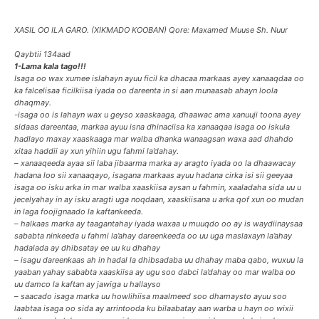
XASIL OO ILA GARO. (XIKMADO KOOBAN)
Qore: Maxamed Muuse Sh. Nuur
Qaybtii 134aad
1-Lama kala tago!!!
Isaga oo wax xumee islahayn ayuu ficil ka dhacaa markaas ayey xanaaqdaa oo
ka falcelisaa ficilkiisa iyada oo dareenta in si aan munaasab ahayn loola
dhaqmay.
-isaga oo is lahayn wax u geyso xaaskaaga, dhaawac ama xanuuji toona ayey
sidaas dareentaa, markaa ayuu isna dhinaciisa ka xanaaqaa isaga oo iskula
hadlayo maxay xaaskaaga mar walba dhanka wanaagsan waxa aad dhahdo
xitaa haddii ay xun yihiin ugu fahmi la’dahay.
– xanaaqeeda ayaa sii laba jibaarma marka ay aragto iyada oo la dhaawacay
hadana loo sii xanaaqayo, isagana markaas ayuu hadana cirka isi sii geeyaa
isaga oo isku arka in mar walba xaaskiisa aysan u fahmin, xaaladaha sida uu u
jecelyahay in ay isku aragti uga noqdaan, xaaskiisana u arka qof xun oo mudan
in laga foojignaado la kaftankeeda.
– halkaas marka ay taagantahay iyada waxaa u muuqdo oo ay is waydiinaysaa
sababta ninkeeda u fahmi la’ahay dareenkeeda oo uu uga maslaxayn la’ahay
hadalada ay dhibsatay ee uu ku dhahay
– isagu dareenkaas ah in hadal la dhibsadaba uu dhahay maba qabo, wuxuu la
yaaban yahay sababta xaaskiisa ay ugu soo dabci la’dahay oo mar walba oo
uu damco la kaftan ay jawiga u hallayso
– saacado isaga marka uu howlihiisa maalmeed soo dhamaysto ayuu soo
laabtaa isaga oo sida ay arrintooda ku bilaabatay aan warba u hayn oo wixii