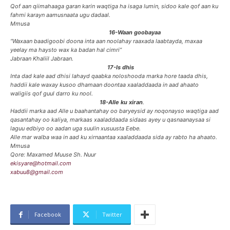
Qof aan qiimahaaga garan karin waqtiga ha isaga lumin, sidoo kale qof aan ku
fahmi karayn aamusnaata ugu dadaal.
Mmusa
16-Waan goobayaa
“Waxaan baadigoobi doona inta aan noolahay raaxada laabtayda, maxaa
yeelay ma haysto wax ka badan hal cimri”
Jabraan Khaliil Jabraan.
17-Is dhis
Inta dad kale aad dhisi lahayd qaabka noloshooda marka hore taada dhis,
haddii kale waxay kusoo dhamaan doontaa xaaladdaada in aad ahaato
waligiis qof guul darro ku nool.
18-Alle ku xiran
.
Haddii marka aad Alle u baahantahay oo baryeysid ay noqonayso waqtiga aad
qasantahay oo kaliya, markaas xaaladdaada sidaas ayey u qasnaanaysaa si
laguu edbiyo oo aadan uga suulin xusuusta Eebe.
Alle mar walba waa in aad ku xirnaantaa xaaladdaada sida ay rabto ha ahaato.
Mmusa
Qore: Maxamed Muuse Sh. Nuur
ekisyare@hotmail.com
xabuu8@gmail.com
Facebook
Twitter