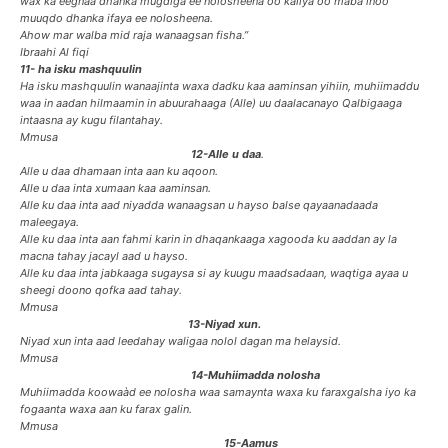
wax ka eegnaa dhanka mugdiga ee nolosheena oo kaliya oo maba inoo
muuqdo dhanka ifaya ee nolosheena.
Ahow mar walba mid raja wanaagsan fisha.”
Ibraahi Al fiqi
11- ha isku mashquulin
Ha isku mashquulin wanaajinta waxa dadku kaa aaminsan yihiin, muhiimaddu
waa in aadan hilmaamin in abuurahaaga (Alle) uu daalacanayo Qalbigaaga
intaasna ay kugu filantahay.
Mmusa
12-Alle u daa
.
Alle u daa dhamaan inta aan ku aqoon.
Alle u daa inta xumaan kaa aaminsan.
Alle ku daa inta aad niyadda wanaagsan u hayso balse qayaanadaada
maleegaya.
Alle ku daa inta aan fahmi karin in dhaqankaaga xagooda ku aaddan ay la
macna tahay jacayl aad u hayso.
Alle ku daa inta jabkaaga sugaysa si ay kuugu maadsadaan, waqtiga ayaa u
sheegi doono qofka aad tahay.
Mmusa
13-Niyad xun.
Niyad xun inta aad leedahay waligaa nolol dagan ma helaysid.
Mmusa
14-Muhiimadda nolosha
Muhiimadda koowaàd ee nolosha waa samaynta waxa ku faraxgalsha iyo ka
fogaanta waxa aan ku farax galin.
Mmusa
15-Aamus