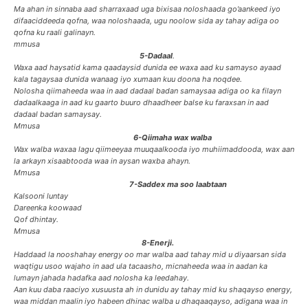
Ma ahan in sinnaba aad sharraxaad uga bixisaa noloshaada go’aankeed iyo
difaaciddeeda qofna, waa noloshaada, ugu noolow sida ay tahay adiga oo
qofna ku raali galinayn.
mmusa
5-Dadaal
.
Waxa aad haysatid kama qaadaysid dunida ee waxa aad ku samayso ayaad
kala tagaysaa dunida wanaag iyo xumaan kuu doona ha noqdee.
Nolosha qiimaheeda waa in aad dadaal badan samaysaa adiga oo ka filayn
dadaalkaaga in aad ku gaarto buuro dhaadheer balse ku faraxsan in aad
dadaal badan samaysay.
Mmusa
6-Qiimaha wax walba
Wax walba waxaa lagu qiimeeyaa muuqaalkooda iyo muhiimaddooda, wax aan
la arkayn xisaabtooda waa in aysan waxba ahayn.
Mmusa
7-Saddex ma soo laabtaan
Kalsooni luntay
Dareenka koowaad
Qof dhintay.
Mmusa
8-Enerji.
Haddaad la nooshahay energy oo mar walba aad tahay mid u diyaarsan sida
waqtigu usoo wajaho in aad ula tacaasho, micnaheeda waa in aadan ka
lumayn jahada hadafka aad nolosha ka leedahay.
Aan kuu daba raaciyo xusuusta ah in dunidu ay tahay mid ku shaqayso energy,
waa middan maalin iyo habeen dhinac walba u dhaqaaqayso, adigana waa in