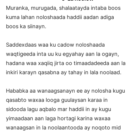
Muranka, murugada, shalaatayda intaba boos
kuma lahan noloshaada haddii aadan adiga
boos ka siinayn.
Saddexdaas waa ku cadow noloshaada
waqtigeeda inta uu ku egyahay aan la ogayn,
hadana waa xaqiiq jirta oo timaadadeeda aan la
inkiri karayn qasabna ay tahay in lala noolaad.
Hababka aa wanaagsanayn ee ay nolosha kugu
qasabto waxaa looga guulaysan karaa in
sidooda lagu aqbalo mar haddii in ay kugu
yimaadaan aan laga hortagi karina waxaa
wanaagsan in la noolaantooda ay noqoto mid