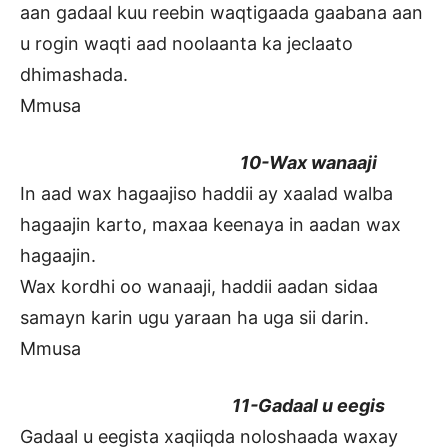
aan gadaal kuu reebin waqtigaada gaabana aan
u rogin waqti aad noolaanta ka jeclaato
dhimashada.
Mmusa
10-Wax wanaaji
In aad wax hagaajiso haddii ay xaalad walba
hagaajin karto, maxaa keenaya in aadan wax
hagaajin.
Wax kordhi oo wanaaji, haddii aadan sidaa
samayn karin ugu yaraan ha uga sii darin.
Mmusa
11-Gadaal u eegis
Gadaal u eegista xaqiiqda noloshaada waxay