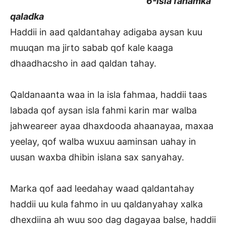
6-Isla fahamka
qaladka
Haddii in aad qaldantahay adigaba aysan kuu
muuqan ma jirto sabab qof kale kaaga
dhaadhacsho in aad qaldan tahay.
Qaldanaanta waa in la isla fahmaa, haddii taas
labada qof aysan isla fahmi karin mar walba
jahweareer ayaa dhaxdooda ahaanayaa, maxaa
yeelay, qof walba wuxuu aaminsan uahay in
uusan waxba dhibin islana sax sanyahay.
Marka qof aad leedahay waad qaldantahay
haddii uu kula fahmo in uu qaldanyahay xalka
dhexdiina ah wuu soo dag dagayaa balse, haddii