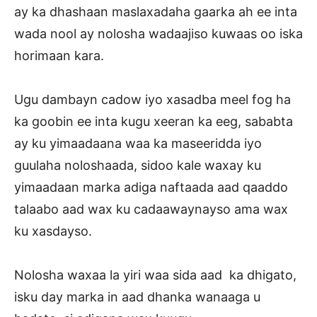
ay ka dhashaan maslaxadaha gaarka ah ee inta
wada nool ay nolosha wadaajiso kuwaas oo iska
horimaan kara.
Ugu dambayn cadow iyo xasadba meel fog ha
ka goobin ee inta kugu xeeran ka eeg, sababta
ay ku yimaadaana waa ka maseeridda iyo
guulaha noloshaada, sidoo kale waxay ku
yimaadaan marka adiga naftaada aad qaaddo
talaabo aad wax ku cadaawaynayso ama wax
ku xasdayso.
Nolosha waxaa la yiri waa sida aad ka dhigato,
isku day marka in aad dhanka wanaaga u