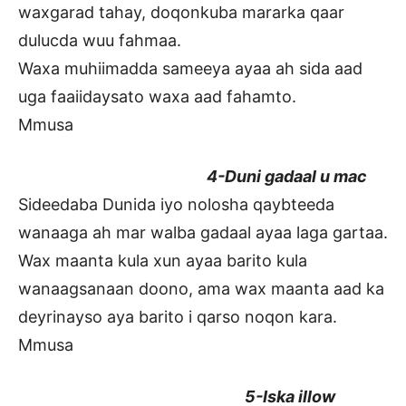
waxgarad tahay, doqonkuba mararka qaar
dulucda wuu fahmaa.
Waxa muhiimadda sameeya ayaa ah sida aad
uga faaiidaysato waxa aad fahamto.
Mmusa
4-Duni gadaal u mac
Sideedaba Dunida iyo nolosha qaybteeda
wanaaga ah mar walba gadaal ayaa laga gartaa.
Wax maanta kula xun ayaa barito kula
wanaagsanaan doono, ama wax maanta aad ka
deyrinayso aya barito i qarso noqon kara.
Mmusa
5-Iska illow