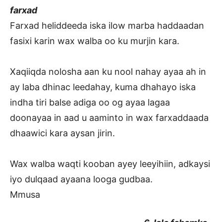
farxad
Farxad heliddeeda iska ilow marba haddaadan
fasixi karin wax walba oo ku murjin kara.
Xaqiiqda nolosha aan ku nool nahay ayaa ah in
ay laba dhinac leedahay, kuma dhahayo iska
indha tiri balse adiga oo og ayaa lagaa
doonayaa in aad u aaminto in wax farxaddaada
dhaawici kara aysan jirin.
Wax walba waqti kooban ayey leeyihiin, adkaysi
iyo dulqaad ayaana looga gudbaa.
Mmusa