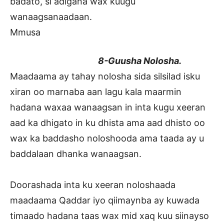
badato, si adigana wax kuugu
wanaagsanaadaan.
Mmusa
8-Guusha Nolosha.
Maadaama ay tahay nolosha sida silsilad isku
xiran oo marnaba aan lagu kala maarmin
hadana waxaa wanaagsan in inta kugu xeeran
aad ka dhigato in ku dhista ama aad dhisto oo
wax ka baddasho noloshooda ama taada ay u
baddalaan dhanka wanaagsan.
Doorashada inta ku xeeran noloshaada
maadaama Qaddar iyo qiimaynba ay kuwada
timaado hadana taas wax mid xaq kuu siinayso