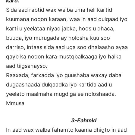
karti.
Sida aad rabtid wax walba uma heli kartid
kuumana noqon karaan, waa in aad dulqaad iyo
karti u yeelataa niyad jabka, hoos u dhaca,
buuqa, iyo murugada ay nolosha kuu soo
darriso, intaas sida aad uga soo dhalaasho ayaa
qayb ka noqon kara mustqbalkaaga iyo halka
aad tiigsanayso.
Raaxada, farxadda iyo guushaba waxay daba
dugaashaada dulqaadka iyo kartida aad u
yeelato maalmaha mugdiga ee noloshaada.
Mmusa
3-Fahmid
In aad wax walba fahamto kaama dhigto in aad