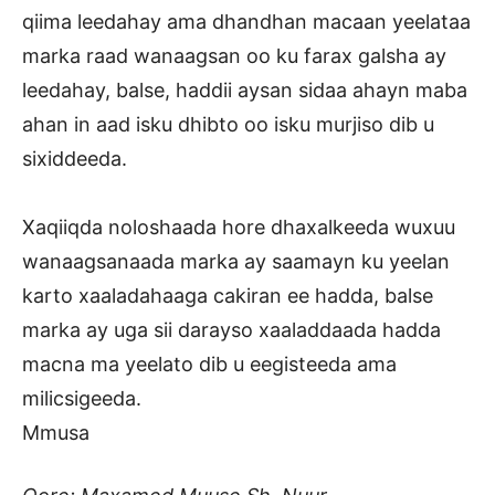
qiima leedahay ama dhandhan macaan yeelataa
marka raad wanaagsan oo ku farax galsha ay
leedahay, balse, haddii aysan sidaa ahayn maba
ahan in aad isku dhibto oo isku murjiso dib u
sixiddeeda.
Xaqiiqda noloshaada hore dhaxalkeeda wuxuu
wanaagsanaada marka ay saamayn ku yeelan
karto xaaladahaaga cakiran ee hadda, balse
marka ay uga sii darayso xaaladdaada hadda
macna ma yeelato dib u eegisteeda ama
milicsigeeda.
Mmusa