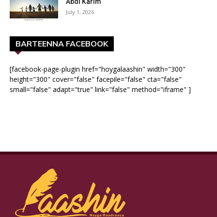
Abdi Karim
July 1, 2026
BARTEENNA FACEBOOK
[facebook-page-plugin href="hoygalaashin" width="300"
height="300" cover="false" facepile="false" cta="false"
small="false" adapt="true" link="false" method="iframe" ]