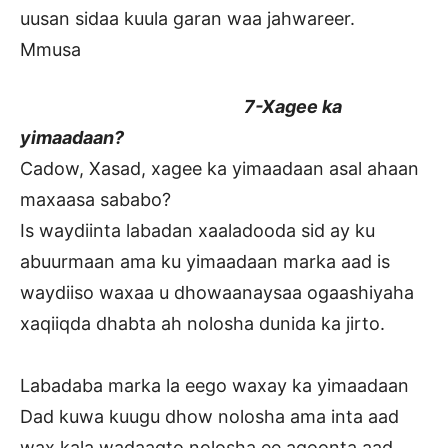
uusan sidaa kuula garan waa jahwareer.
Mmusa
7-Xagee ka
yimaadaan?
Cadow, Xasad, xagee ka yimaadaan asal ahaan
maxaasa sababo?
Is waydiinta labadan xaaladooda sid ay ku
abuurmaan ama ku yimaadaan marka aad is
waydiiso waxaa u dhowaanaysaa ogaashiyaha
xaqiiqda dhabta ah nolosha dunida ka jirto.
Labadaba marka la eego waxay ka yimaadaan
Dad kuwa kuugu dhow nolosha ama inta aad
wax kala wadaagto nolosha ee aqoonta aad