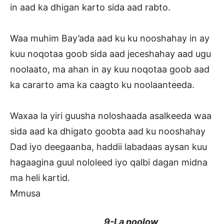
in aad ka dhigan karto sida aad rabto.
Waa muhim Bay’ada aad ku ku nooshahay in ay
kuu noqotaa goob sida aad jeceshahay aad ugu
noolaato, ma ahan in ay kuu noqotaa goob aad
ka cararto ama ka caagto ku noolaanteeda.
Waxaa la yiri guusha noloshaada asalkeeda waa
sida aad ka dhigato goobta aad ku nooshahay
Dad iyo deegaanba, haddii labadaas aysan kuu
hagaagina guul nololeed iyo qalbi dagan midna
ma heli kartid.
Mmusa
9-La noolow