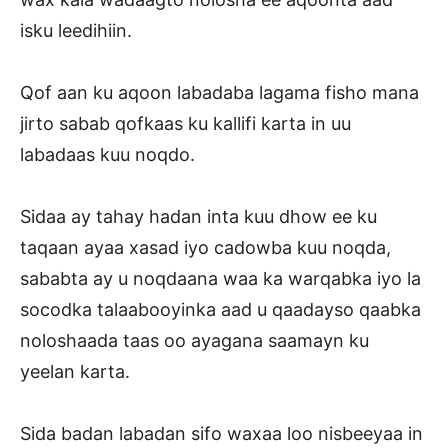
isku leedihiin.
Qof aan ku aqoon labadaba lagama fisho mana
jirto sabab qofkaas ku kallifi karta in uu
labadaas kuu noqdo.
Sidaa ay tahay hadan inta kuu dhow ee ku
taqaan ayaa xasad iyo cadowba kuu noqda,
sababta ay u noqdaana waa ka warqabka iyo la
socodka talaabooyinka aad u qaadayso qaabka
noloshaada taas oo ayagana saamayn ku
yeelan karta.
Sida badan labadan sifo waxaa loo nisbeeyaa in