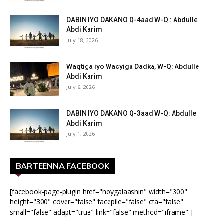
DABIN IYO DAKANO Q-4aad W-Q : Abdulle
Abdi Karim
July 18, 2026
Waqtiga iyo Wacyiga Dadka, W-Q: Abdulle
Abdi Karim
July 6, 2026
DABIN IYO DAKANO Q-3aad W-Q: Abdulle
Abdi Karim
July 1, 2026
BARTEENNA FACEBOOK
[facebook-page-plugin href="hoygalaashin" width="300"
height="300" cover="false" facepile="false" cta="false"
small="false" adapt="true" link="false" method="iframe" ]