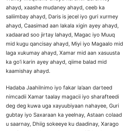
ahayd, xaashe mudaney ahayd, ceeb ka
saliimbay ahayd, Daris is jecel iyo guri xurmey
ahayd, Caasimad aan lakala xigin ayey ahayd,
xadaarad soo jirtay lahayd, Magac iyo Muuq
mid kugu qancisay ahayd, Miyi iyo Magaalo mid
laga xukumay ahayd, Xamar mid aan xasuusta
ka go’i karin ayey ahayd, qiime balad mid
kaamishay ahayd.
Hadaba Jaahilnimo iyo fakar la’aan darteed
nimcadii Xamar taalay magacii iyo sharafteedi
deg deg kuwa uga xayuubiyaan nahayee, Guri
gubtay iyo Saxaraan ka yeelnay, Astaan colaad
u saarnay, Dhiig sokeeye ku daadinay, Xarago