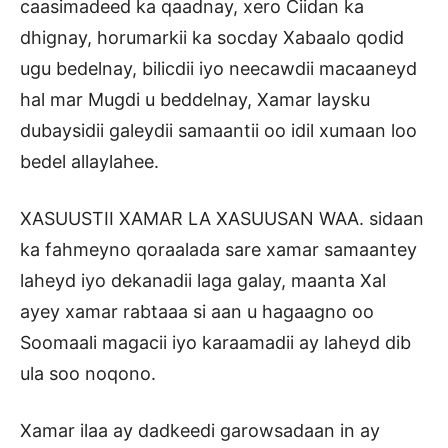
caasimadeed ka qaadnay, xero Ciidan ka
dhignay, horumarkii ka socday Xabaalo qodid
ugu bedelnay, bilicdii iyo neecawdii macaaneyd
hal mar Mugdi u beddelnay, Xamar laysku
dubaysidii galeydii samaantii oo idil xumaan loo
bedel allaylahee.
XASUUSTII XAMAR LA XASUUSAN WAA. sidaan
ka fahmeyno qoraalada sare xamar samaantey
laheyd iyo dekanadii laga galay, maanta Xal
ayey xamar rabtaaa si aan u hagaagno oo
Soomaali magacii iyo karaamadii ay laheyd dib
ula soo noqono.
Xamar ilaa ay dadkeedi garowsadaan in ay