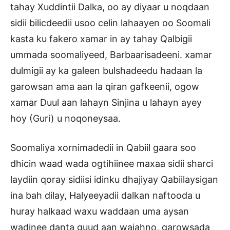
tahay Xuddintii Dalka, oo ay diyaar u noqdaan
sidii bilicdeedii usoo celin lahaayen oo Soomali
kasta ku fakero xamar in ay tahay Qalbigii
ummada soomaliyeed, Barbaarisadeeni. xamar
dulmigii ay ka galeen bulshadeedu hadaan la
garowsan ama aan la qiran gafkeenii, ogow
xamar Duul aan lahayn Sinjina u lahayn ayey
hoy (Guri) u noqoneysaa.
Soomaliya xornimadedii in Qabiil gaara soo
dhicin waad wada ogtihiinee maxaa sidii sharci
laydiin qoray sidiisi idinku dhajiyay Qabiilaysigan
ina bah dilay, Halyeeyadii dalkan naftooda u
huray halkaad waxu waddaan uma aysan
wadinee danta guud aan wajahno, garowsada