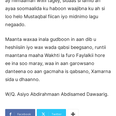
ay hilmaaman wixii tagey, sidaas si lamid ah
ayaa soomaalida ku haboon waajibna ku ah si
loo helo Mustaqbal fiican iyo midnimo lagu
negaado.
Maanta waxaa inala gudboon in aan dib u
heshiisiin iyo wax wada qabsi beegsano, runtii
maantana maaha Wakhti la furo Faylalkii hore
ee ina soo maray, waa in aan garowsano
danteena oo aan gacmaha is qabsano, Xamarna
sida u dhaanno.
W/Q. Asiyo Abdirahmaan Abdisamed Dawaarig.
Facebook
Twitter