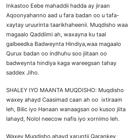
Inkastoo Eebe mahaddii hadda ay jiraan
Aqoonyahanno aad u fara badan oo u tafa-
xaytay uruurinta taarikhaheenii. Muqdisho waa
magaalo Qaddiimi ah, waxayna ku taal
galbeedka Badweynta Hindiya,waa magaalo
Qurux badan oo indhuhu soo jiitaan oo
badweynta hindiya kaga wareegsan tahay
saddex Jiho.
SHALEY IYO MAANTA MUQDISHO: Muqdisho
waxey ahayd Caasimad caan ah oo ixtiraam
leh, Bilic iyo Hanaan wanaagsan oo kusoo jiita
lahayd, Nolol neecow nafis iyo xornimo leh.
Waxey Muqdisho ahayd xaruntii Qarankey