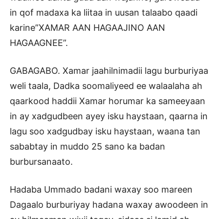
in qof madaxa ka liitaa in uusan talaabo qaadi
karine”XAMAR AAN HAGAAJINO AAN
HAGAAGNEE”.
GABAGABO. Xamar jaahilnimadii lagu burburiyaa
weli taala, Dadka soomaliyeed ee walaalaha ah
qaarkood haddii Xamar horumar ka sameeyaan
in ay xadgudbeen ayey isku haystaan, qaarna in
lagu soo xadgudbay isku haystaan, waana tan
sababtay in muddo 25 sano ka badan
burbursanaato.
Hadaba Ummado badani waxay soo mareen
Dagaalo burburiyay hadana waxay awoodeen in