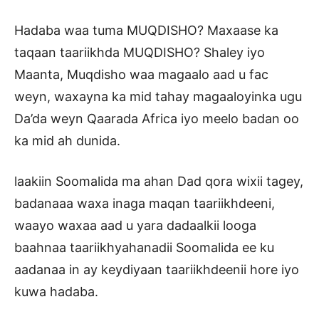
Hadaba waa tuma MUQDISHO? Maxaase ka
taqaan taariikhda MUQDISHO? Shaley iyo
Maanta, Muqdisho waa magaalo aad u fac
weyn, waxayna ka mid tahay magaaloyinka ugu
Da’da weyn Qaarada Africa iyo meelo badan oo
ka mid ah dunida.
laakiin Soomalida ma ahan Dad qora wixii tagey,
badanaaa waxa inaga maqan taariikhdeeni,
waayo waxaa aad u yara dadaalkii looga
baahnaa taariikhyahanadii Soomalida ee ku
aadanaa in ay keydiyaan taariikhdeenii hore iyo
kuwa hadaba.