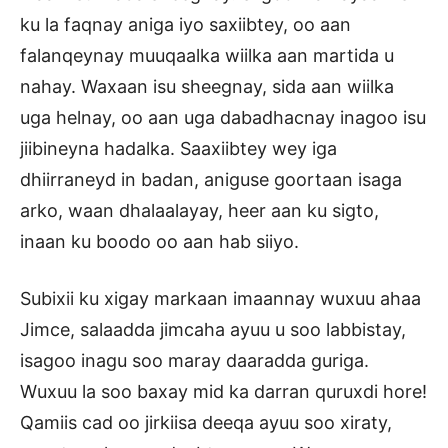
ku la faqnay aniga iyo saxiibtey, oo aan
falanqeynay muuqaalka wiilka aan martida u
nahay. Waxaan isu sheegnay, sida aan wiilka
uga helnay, oo aan uga dabadhacnay inagoo isu
jiibineyna hadalka. Saaxiibtey wey iga
dhiirraneyd in badan, aniguse goortaan isaga
arko, waan dhalaalayay, heer aan ku sigto,
inaan ku boodo oo aan hab siiyo.
Subixii ku xigay markaan imaannay wuxuu ahaa
Jimce, salaadda jimcaha ayuu u soo labbistay,
isagoo inagu soo maray daaradda guriga.
Wuxuu la soo baxay mid ka darran quruxdi hore!
Qamiis cad oo jirkiisa deeqa ayuu soo xiraty,