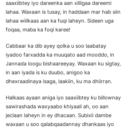
saaxiibtey iyo dareenka aan xilligaa dareemi
lahaa. Waxaan is tusay, in haddaan mar hab siin
lahaa wiilkaas aan ka fuqi laheyn. Sideen uga
foqaa, maba ka foqi karee!
Cabbaar ka dib ayey qolka u soo laabatay
iyadoo farxadda ka muuqato aad mooddo, in
Jannada loogu bishaareeyay. Waxaan ku sigtay,
in aan iyada is ku duubo, anigoo ka
dhexraadinaya isaga, laakiin, ku ma dhiirran.
Halkaas ayaan aniga iyo saaxiibtey ku billownay
sawirashada waxyaabo khiyaali ah, oo aan
jeclaan laheyn in ey dhacaan. Subixii dambe
waxaan u soo qalabqaadannay dhankaas iyo