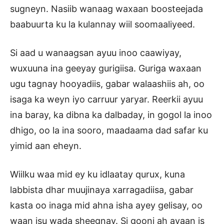
sugneyn. Nasiib wanaag waxaan boosteejada
baabuurta ku la kulannay wiil soomaaliyeed.
Si aad u wanaagsan ayuu inoo caawiyay,
wuxuuna ina geeyay gurigiisa. Guriga waxaan
ugu tagnay hooyadiis, gabar walaashiis ah, oo
isaga ka weyn iyo carruur yaryar. Reerkii ayuu
ina baray, ka dibna ka dalbaday, in gogol la inoo
dhigo, oo la ina sooro, maadaama dad safar ku
yimid aan eheyn.
Wiilku waa mid ey ku idlaatay qurux, kuna
labbista dhar muujinaya xarragadiisa, gabar
kasta oo inaga mid ahna isha ayey gelisay, oo
waan isu wada sheegnay. Si gooni ah ayaan is