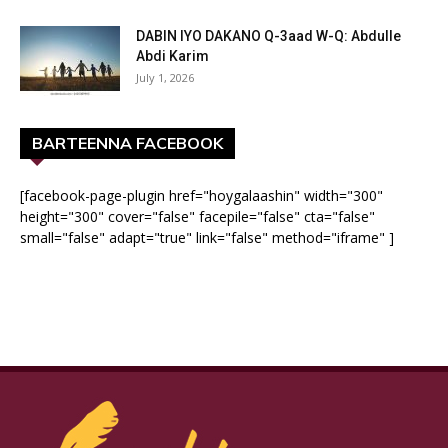
DABIN IYO DAKANO Q-3aad W-Q: Abdulle
Abdi Karim
July 1, 2026
BARTEENNA FACEBOOK
[facebook-page-plugin href="hoygalaashin" width="300"
height="300" cover="false" facepile="false" cta="false"
small="false" adapt="true" link="false" method="iframe" ]