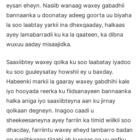
eysan eheyn. Nasiib wanaag waxey gabadhii
bannaanka u doonatay adeeg goorta uu biyaha
la soo laabtay yarkii ina dhexqaaday, halkaas
ayey lamabarradii ku ka la qaateen, ka dibna
wuxuu aaday misaajidka.
Saaxiibtey waxey qolka ku soo laabatay iyadoo
ku soo guuleysatay howshii ey u baxday.
Habeenki markii la gaaray waxey gabdhihi kale
iyo hooyada reerka ku fiidsanayeen bannaanka
halka aniga iyo saaxiibteyna aan ku jirnay
qolkaan degneyn. Inagoo caadi u
sheekeesaneyna ayey farriin ka timid wiilkii soo
dhacday, farriintu waxey eheyd lambarro badan
oo nasiibkaaga tijaabi ah kuwaas oo uu qofku