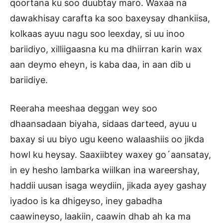
qoortana ku soo duubtay maro. Waxaa na
dawakhisay carafta ka soo baxeysay dhankiisa,
kolkaas ayuu nagu soo leexday, si uu inoo
bariidiyo, xilliigaasna ku ma dhiirran karin wax
aan deymo eheyn, is kaba daa, in aan dib u
bariidiye.
Reeraha meeshaa deggan wey soo
dhaansadaan biyaha, sidaas darteed, ayuu u
baxay si uu biyo ugu keeno walaashiis oo jikda
howl ku heysay. Saaxiibtey waxey go´aansatay,
in ey hesho lambarka wiilkan ina wareershay,
haddii uusan isaga weydiin, jikada ayey gashay
iyadoo is ka dhigeyso, iney gabadha
caawineyso, laakiin, caawin dhab ah ka ma