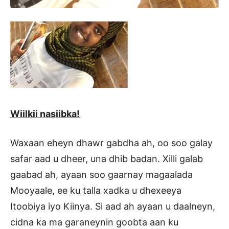
Wiilkii nasiibka!
Waxaan eheyn dhawr gabdha ah, oo soo galay
safar aad u dheer, una dhib badan. Xilli galab
gaabad ah, ayaan soo gaarnay magaalada
Mooyaale, ee ku talla xadka u dhexeeya
Itoobiya iyo Kiinya. Si aad ah ayaan u daalneyn,
cidna ka ma garaneynin goobta aan ku