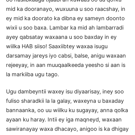
mid ka dooranayo, wuxuuna u soo raacshay, in
ey mid ka doorato ka dibna ey sameyn doonto
wixii u soo baxa. Lambar ka mid ah lambarradi
ayey qabsatay waxaana u soo baxday in ey
wiilka HAB siiso! Saaxiibtey waxaa isugu
darsamay jareys iyo cabsi, balse, anigu waxaan
rejeeyay, in aan muuqaalkeeda yeesho si aan is
la markiiba ugu tago.
Ugu dambeyntii waxey isu diyaarisay, iney soo
fuliso sharadkii la la galay, waxeyna u baxaday
bannaanka, oo uu wiilku ku sugayay, anna qolka
ayaan ku haray. Intii ey iga maqneyd, waxaan
sawiranayay waxa dhacayo, anigoo is ka dhigay