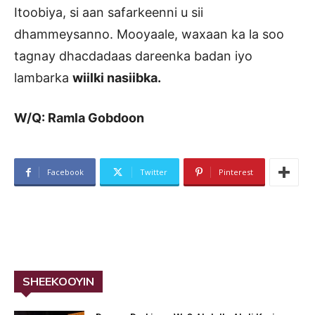
Itoobiya, si aan safarkeenni u sii
dhammeysanno. Mooyaale, waxaan ka la soo
tagnay dhacdadaas dareenka badan iyo
lambarka
wiilki nasiibka.
W/Q: Ramla Gobdoon
Facebook
Twitter
Pinterest
SHEEKOOYIN