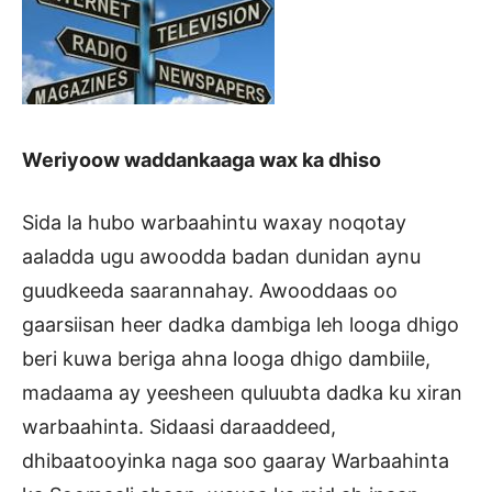
Weriyoow waddankaaga wax ka dhiso
Sida la hubo warbaahintu waxay noqotay
aaladda ugu awoodda badan dunidan aynu
guudkeeda saarannahay. Awooddaas oo
gaarsiisan heer dadka dambiga leh looga dhigo
beri kuwa beriga ahna looga dhigo dambiile,
madaama ay yeesheen quluubta dadka ku xiran
warbaahinta. Sidaasi daraaddeed,
dhibaatooyinka naga soo gaaray Warbaahinta