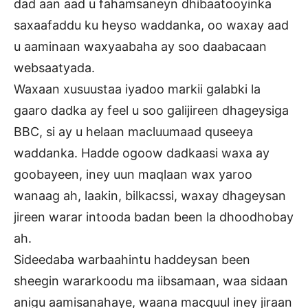
dad aan aad u fahamsaneyn dhibaatooyinka
saxaafaddu ku heyso waddanka, oo waxay aad
u aaminaan waxyaabaha ay soo daabacaan
websaatyada.
Waxaan xusuustaa iyadoo markii galabki la
gaaro dadka ay feel u soo galijireen dhageysiga
BBC, si ay u helaan macluumaad quseeya
waddanka. Hadde ogoow dadkaasi waxa ay
goobayeen, iney uun maqlaan wax yaroo
wanaag ah, laakin, bilkacssi, waxay dhageysan
jireen warar intooda badan been la dhoodhobay
ah.
Sideedaba warbaahintu haddeysan been
sheegin wararkoodu ma iibsamaan, waa sidaan
anigu aamisanahaye, waana macquul iney jiraan