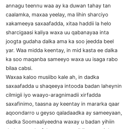
annagu teennu waa ay ka duwan tahay tan
caalamka, maxaa yeelay, ma lihin sharciyo
xakameeya saxaafadda, xitaa haddii la helo
sharcigaasi kaliya waxa uu qabanayaa inta
joogta gudaha dalka ama ka soo jeedda beel
yar. Waa midda keentay, in mid kasta ee dalka
ka soo maqanba sameeyo waxa uu isaga rabo
bilaa cabsi.
Waxaa kaloo musiibo kale ah, in dadka
saxaafadda u shaqeeya intooda badan laheynin
cilmigii iyo waayo-aragnimadii xirfadda
saxafinimo, taasna ay keentay in mararka qaar
aqoondarro u geyso qaladaadka ay sameeyaan,
dadka Soomaaliyeedna waxay u badan yihiin