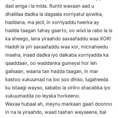
dad aniga i la mida. Runtii waxaan aad u
dhaliilaa dadka la dagaala xorriyatul qowlka,
haddana, ma jecli, in xorriyaddu heerka ay
hadda taagan tahay gaarto, oo wixii la rabo la is
ka sheego, lana yiraahdo saxaafaddu waa XOR!
Haddii la yiri saxaafaddu waa xor, micnaheedu
maaha, inaad dadka iyo dalkaba xorriyadda ka
qaaddaan, oo waddanka gumeysi hor leh
galisaan, waana tan hadda taagan, in mar
kastoo xukuumad na loo soo dhiso, lugaheeda
ku istaagi wayso, sababo la xiriiro shacabka iyo
xukuumadda oo leyska horkeeno.
Waxaa hubaal ah, ineynu markaan gaari doonno
in na la yiraahdo, waad tashan weyseene, bal