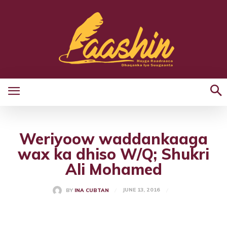
Weriyoow waddankaaga
wax ka dhiso W/Q; Shukri
Ali Mohamed
JUNE 13, 2016
BY
INA CUBTAN