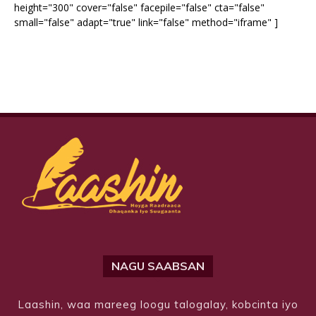
height="300" cover="false" facepile="false" cta="false"
small="false" adapt="true" link="false" method="iframe" ]
NAGU SAABSAN
Laashin, waa mareeg loogu talogalay, kobcinta iyo