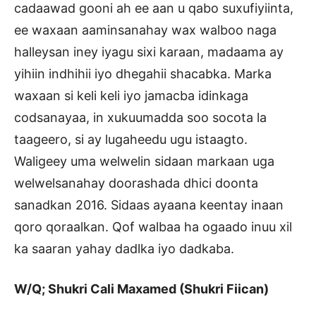
cadaawad gooni ah ee aan u qabo suxufiyiinta,
ee waxaan aaminsanahay wax walboo naga
halleysan iney iyagu sixi karaan, madaama ay
yihiin indhihii iyo dhegahii shacabka. Marka
waxaan si keli keli iyo jamacba idinkaga
codsanayaa, in xukuumadda soo socota la
taageero, si ay lugaheedu ugu istaagto.
Waligeey uma welwelin sidaan markaan uga
welwelsanahay doorashada dhici doonta
sanadkan 2016. Sidaas ayaana keentay inaan
qoro qoraalkan. Qof walbaa ha ogaado inuu xil
ka saaran yahay dadlka iyo dadkaba.
W/Q; Shukri Cali Maxamed (Shukri Fiican)