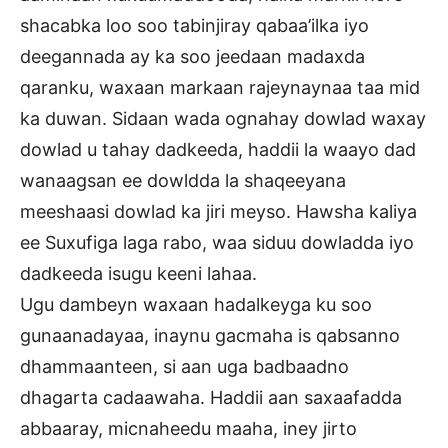
shacabka loo soo tabinjiray qabaa’ilka iyo
deegannada ay ka soo jeedaan madaxda
qaranku, waxaan markaan rajeynaynaa taa mid
ka duwan. Sidaan wada ognahay dowlad waxay
dowlad u tahay dadkeeda, haddii la waayo dad
wanaagsan ee dowldda la shaqeeyana
meeshaasi dowlad ka jiri meyso. Hawsha kaliya
ee Suxufiga laga rabo, waa siduu dowladda iyo
dadkeeda isugu keeni lahaa.
Ugu dambeyn waxaan hadalkeyga ku soo
gunaanadayaa, inaynu gacmaha is qabsanno
dhammaanteen, si aan uga badbaadno
dhagarta cadaawaha. Haddii aan saxaafadda
abbaaray, micnaheedu maaha, iney jirto