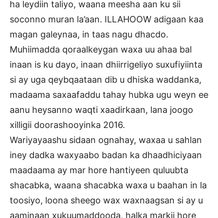
ha leydiin taliyo, waana meesha aan ku sii
soconno muran la’aan. ILLAHOOW adigaan kaa
magan galeynaa, in taas nagu dhacdo.
Muhiimadda qoraalkeygan waxa uu ahaa bal
inaan is ku dayo, inaan dhiirrigeliyo suxufiyiinta
si ay uga qeybqaataan dib u dhiska waddanka,
madaama saxaafaddu tahay hubka ugu weyn ee
aanu heysanno waqti xaadirkaan, lana joogo
xilligii doorashooyinka 2016.
Wariyayaashu sidaan ognahay, waxaa u sahlan
iney dadka waxyaabo badan ka dhaadhiciyaan
maadaama ay mar hore hantiyeen quluubta
shacabka, waana shacabka waxa u baahan in la
toosiyo, loona sheego wax waxnaagsan si ay u
aaminaan xukuumaddooda, halka markii hore