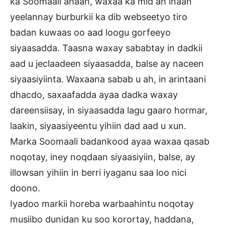
ka Soomaali ahaan, waxaa ka mid ah inaan
yeelannay burburkii ka dib webseetyo tiro
badan kuwaas oo aad loogu gorfeeyo
siyaasadda. Taasna waxay sababtay in dadkii
aad u jeclaadeen siyaasadda, balse ay naceen
siyaasiyiinta. Waxaana sabab u ah, in arintaani
dhacdo, saxaafadda ayaa dadka waxay
dareensiisay, in siyaasadda lagu gaaro hormar,
laakin, siyaasiyeentu yihiin dad aad u xun.
Marka Soomaali badankood ayaa waxaa qasab
noqotay, iney noqdaan siyaasiyiin, balse, ay
illowsan yihiin in berri iyaganu saa loo nici
doono.
Iyadoo markii horeba warbaahintu noqotay
musiibo dunidan ku soo korortay, haddana,