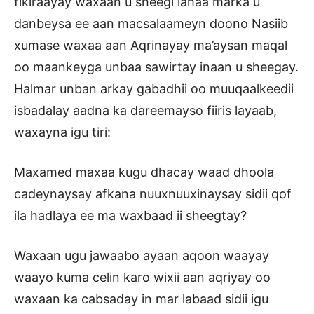
fikiraayay waxaan u sheegi lahaa marka u
danbeysa ee aan macsalaameyn doono Nasiib
xumase waxaa aan Aqrinayay ma’aysan maqal
oo maankeyga unbaa sawirtay inaan u sheegay.
Halmar unban arkay gabadhii oo muuqaalkeedii
isbadalay aadna ka dareemayso fiiris layaab,
waxayna igu tiri:
Maxamed maxaa kugu dhacay waad dhoola
cadeynaysay afkana nuuxnuuxinaysay sidii qof
ila hadlaya ee ma waxbaad ii sheegtay?
Waxaan ugu jawaabo ayaan aqoon waayay
waayo kuma celin karo wixii aan aqriyay oo
waxaan ka cabsaday in mar labaad sidii igu