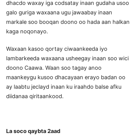
dhacdo waxay iga codsatay inaan gudaha usoo
galo guriga waxaana ugu jawaabay inaan
markale soo booqan doono oo hada aan halkan
kaga noqonayo.
Waxaan kasoo qortay ciwaankeeda iyo
lambarkeeda waxaana usheegay inaan soo wici
doono Caawa. Waan soo tagay anoo
maankeygu kusoo dhacayaan erayo badan oo
ay laabtu jeclayd inaan ku iraahdo balse afku
diidanaa qiritaankood.
La soco qaybta 2aad