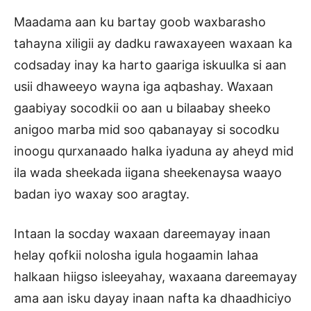
Maadama aan ku bartay goob waxbarasho
tahayna xiligii ay dadku rawaxayeen waxaan ka
codsaday inay ka harto gaariga iskuulka si aan
usii dhaweeyo wayna iga aqbashay. Waxaan
gaabiyay socodkii oo aan u bilaabay sheeko
anigoo marba mid soo qabanayay si socodku
inoogu qurxanaado halka iyaduna ay aheyd mid
ila wada sheekada iigana sheekenaysa waayo
badan iyo waxay soo aragtay.
Intaan la socday waxaan dareemayay inaan
helay qofkii nolosha igula hogaamin lahaa
halkaan hiigso isleeyahay, waxaana dareemayay
ama aan isku dayay inaan nafta ka dhaadhiciyo