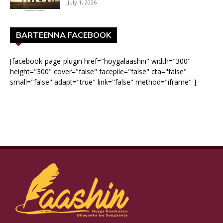
July 1, 2026
BARTEENNA FACEBOOK
[facebook-page-plugin href="hoygalaashin" width="300"
height="300" cover="false" facepile="false" cta="false"
small="false" adapt="true" link="false" method="iframe" ]