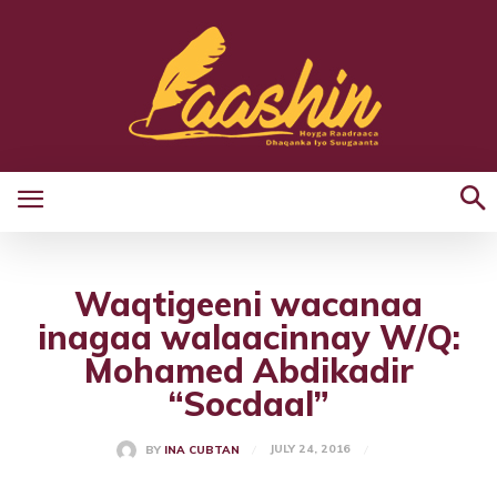
Waqtigeeni wacanaa
inagaa walaacinnay W/Q:
Mohamed Abdikadir
“Socdaal”
JULY 24, 2016
BY
INA CUBTAN