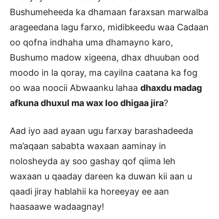
Bushumeheeda ka dhamaan faraxsan marwalba
arageedana lagu farxo, midibkeedu waa Cadaan
oo qofna indhaha uma dhamayno karo,
Bushumo madow xigeena, dhax dhuuban ood
moodo in la qoray, ma cayilna caatana ka fog
oo waa noocii Abwaanku lahaa
dhaxdu madag
afkuna dhuxul ma wax loo dhigaa jira
?
Aad iyo aad ayaan ugu farxay barashadeeda
ma’aqaan sababta waxaan aaminay in
nolosheyda ay soo gashay qof qiima leh
waxaan u qaaday dareen ka duwan kii aan u
qaadi jiray hablahii ka horeeyay ee aan
haasaawe wadaagnay!