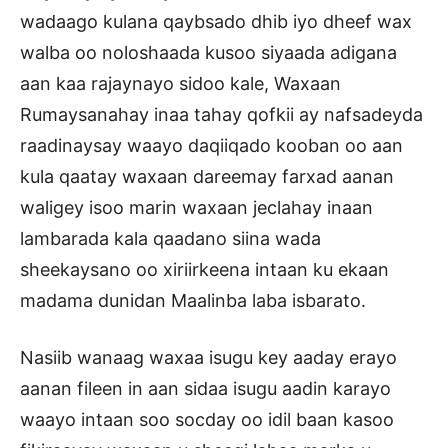
wadaago kulana qaybsado dhib iyo dheef wax
walba oo noloshaada kusoo siyaada adigana
aan kaa rajaynayo sidoo kale, Waxaan
Rumaysanahay inaa tahay qofkii ay nafsadeyda
raadinaysay waayo daqiiqado kooban oo aan
kula qaatay waxaan dareemay farxad aanan
waligey isoo marin waxaan jeclahay inaan
lambarada kala qaadano siina wada
sheekaysano oo xiriirkeena intaan ku ekaan
madama dunidan Maalinba laba isbarato.
Nasiib wanaag waxaa isugu key aaday erayo
aanan fileen in aan sidaa isugu aadin karayo
waayo intaan soo socday oo idil baan kasoo