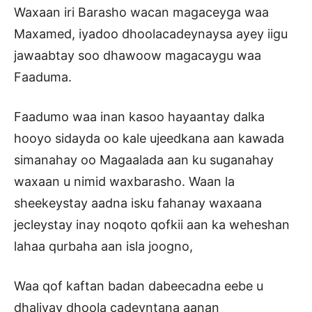
Waxaan iri Barasho wacan magaceyga waa
Maxamed, iyadoo dhoolacadeynaysa ayey iigu
jawaabtay soo dhawoow magacaygu waa
Faaduma.
Faadumo waa inan kasoo hayaantay dalka
hooyo sidayda oo kale ujeedkana aan kawada
simanahay oo Magaalada aan ku suganahay
waxaan u nimid waxbarasho. Waan la
sheekeystay aadna isku fahanay waxaana
jecleystay inay noqoto qofkii aan ka weheshan
lahaa qurbaha aan isla joogno,
Waa qof kaftan badan dabeecadna eebe u
dhaliyay dhoola cadeyntana aanan