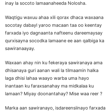
inay la socoto lamaanaheeda Nolosha.
Waqtigu waxuu ahaa xili qorax dhaca waxaana
socotay dabayl yaroo macaan taa oo keentay
farxada iyo dagnaanta nafteenu dareemaysay
qurxisayna socodka lamaane ee aan qalbiga ka
sawiranaayay.
Waxaan ahay nin ku fekeraya sawiranaya ama
dhisanaya guri aanan wali la tilmaamin halka
laga dhisi lahaa waayo warba uma hayo
inantaan ku faraxsanahay ma midkalaa ku
lamaan? Miyay doonantahay? Mise waa reer ?
Marka aan sawiranayo, isdareensiinayo farxada