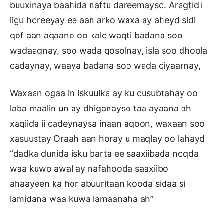
buuxinaya baahida naftu dareemayso. Aragtidii
iigu horeeyay ee aan arko waxa ay aheyd sidi
qof aan aqaano oo kale waqti badana soo
wadaagnay, soo wada qosolnay, isla soo dhoola
cadaynay, waaya badana soo wada ciyaarnay,
Waxaan ogaa in iskuulka ay ku cusubtahay oo
laba maalin un ay dhiganayso taa ayaana ah
xaqiida ii cadeynaysa inaan aqoon, waxaan soo
xasuustay Oraah aan horay u maqlay oo lahayd
“dadka dunida isku barta ee saaxiibada noqda
waa kuwo awal ay nafahooda saaxiibo
ahaayeen ka hor abuuritaan kooda sidaa si
lamidana waa kuwa lamaanaha ah”