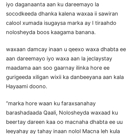
iyo daganaanta aan ku dareemayo la
socodkeeda dhanka kalena waxaa ii sawiran
calool xumada isugaysa marka ay I tiraahdo
nolosheyda boos kaagama banana.
waxaan damcay inaan u qeexo waxa dhabta ee
aan dareemayo iyo waxa aan la jeclaystay
maadama aan soo gaarnay ilinka hore ee
gurigeeda xiligan wixii ka danbeeyana aan kala
Hayaami doono.
“marka hore waan ku faraxsanahay
barashadaada Qaali, Nolosheyda waxaad ku
beertay dareen kaa oo macnaha dhabta ee uu
leeyahay ay tahay inaan nolol Macna leh kula