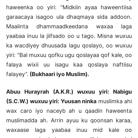
haweenka oo yiri: “Midkiin ayaa haweentiisa
garaacaya isagoo ula dhaqmaya sida addoon.
Maalinta dhammaadkeedana waxaa laga
yaabaa inuu la jiifsado oo u tago. Misna wuxuu
ka wacdiyey dhuusada lagu qoslayo, oo wuxuu
yiri: “Bal muxuu qofku ugu qoslayaa qof kale, oo
falaya wixii uu isagu kaa qoslaya naftiisu
falayey”.
(Bukhaari iyo Muslim).
Abuu Hurayrah (A.K.R.) wuxuu yiri: Nabigu
(S.C.W.) wuxuu yiri: Yuusan ninka
muslimka ahi
wax caro iyo naceyb ah u qaadin haweenta
muslimadda ah. Arrin ayuu ku qoonsan karaa,
waxaase laga yaabaa inuu mid kale oo