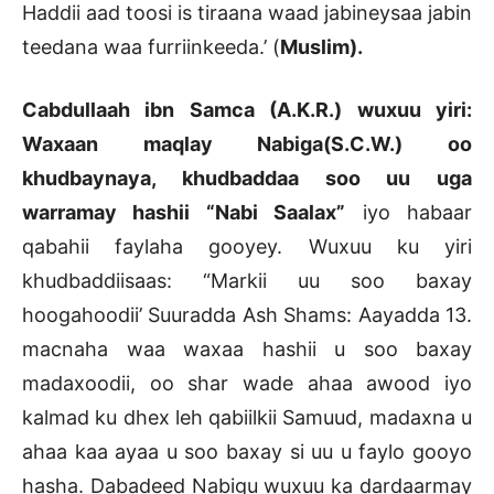
Haddii aad toosi is tiraana waad jabineysaa jabin
teedana waa furriinkeeda.’ (
Muslim).
Cabdullaah ibn Samca (A.K.R.) wuxuu yiri:
Waxaan maqlay Nabiga(S.C.W.) oo
khudbaynaya, khudbaddaa soo uu uga
warramay hashii “Nabi Saalax”
iyo habaar
qabahii faylaha gooyey. Wuxuu ku yiri
khudbaddiisaas: “Markii uu soo baxay
hoogahoodii’ Suuradda Ash Shams: Aayadda 13.
macnaha waa waxaa hashii u soo baxay
madaxoodii, oo shar wade ahaa awood iyo
kalmad ku dhex leh qabiilkii Samuud, madaxna u
ahaa kaa ayaa u soo baxay si uu u faylo gooyo
hasha. Dabadeed Nabigu wuxuu ka dardaarmay