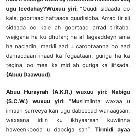
ugu leedahay?Wuxuu yiri: “
Quudi sidaada oo
kale, goortaad naftaada quudisidba. Arrad tir sii
sidaada oo kale ah goortaad arrad tiritaba;
wejigana ha ku dhufan; ha af lagaaddeyn ama
ha nacladin, markii aad u carootaanna oo aad
damacdaan inaad ka fogaataan, guriga ha ka
tegina, oo meel ka mid ah guriga ka jiifsada.
(Abuu Daawuud).
Abuu Hurayrah (A.K.R.) wuxuu yiri: Nabigu
(S.C.W.) wuxuu yiri: “Mu
slimiinta waxaa u
iimaan sarreeya kan ugu dabeecad wanaagsan;
waxaana idiin ku ikhyaarsan kuwiinna
haweenkooda u dabciga san”.
Tirmidi ayaa