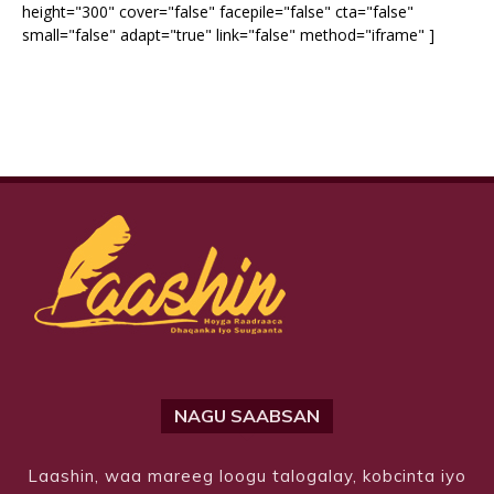
height="300" cover="false" facepile="false" cta="false"
small="false" adapt="true" link="false" method="iframe" ]
NAGU SAABSAN
Laashin, waa mareeg loogu talogalay, kobcinta iyo