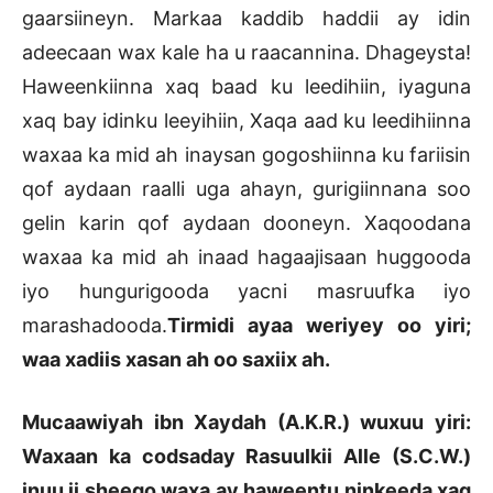
gaarsiineyn. Markaa kaddib haddii ay idin
adeecaan wax kale ha u raacannina. Dhageysta!
Haweenkiinna xaq baad ku leedihiin, iyaguna
xaq bay idinku leeyihiin, Xaqa aad ku leedihiinna
waxaa ka mid ah inaysan gogoshiinna ku fariisin
qof aydaan raalli uga ahayn, gurigiinnana soo
gelin karin qof aydaan dooneyn. Xaqoodana
waxaa ka mid ah inaad hagaajisaan huggooda
iyo hungurigooda yacni masruufka iyo
marashadooda.
Tirmidi ayaa weriyey oo yiri;
waa xadiis xasan ah oo saxiix ah.
Mucaawiyah ibn Xaydah (A.K.R.) wuxuu yiri:
Waxaan ka codsaday Rasuulkii Alle (S.C.W.)
inuu ii sheego waxa ay haweentu ninkeeda xaq