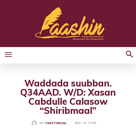
Waddada suubban.
Q34AAD. W/D: Xasan
Cabdulle Calasow
“Shiribmaal”
MAY 19, 2018
BY
TIFAFTIRAHA