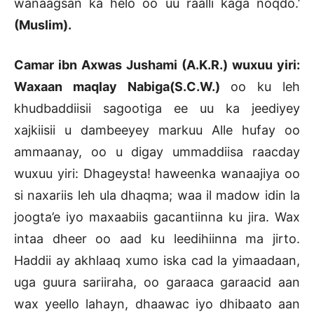
wanaagsan ka helo oo uu raalli kaga noqdo.’
(Muslim).
Camar ibn Axwas Jushami (A.K.R.) wuxuu yiri:
Waxaan maqlay Nabiga(S.C.W.)
oo ku leh
khudbaddiisii sagootiga ee uu ka jeediyey
xajkiisii u dambeeyey markuu Alle hufay oo
ammaanay, oo u digay ummaddiisa raacday
wuxuu yiri: Dhageysta! haweenka wanaajiya oo
si naxariis leh ula dhaqma; waa il madow idin la
joogta’e iyo maxaabiis gacantiinna ku jira. Wax
intaa dheer oo aad ku leedihiinna ma jirto.
Haddii ay akhlaaq xumo iska cad la yimaadaan,
uga guura sariiraha, oo garaaca garaacid aan
wax yeello lahayn, dhaawac iyo dhibaato aan