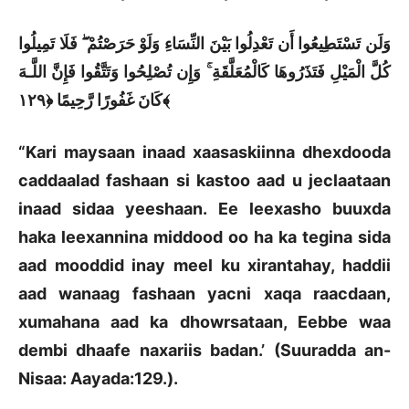
وَلَن تَسْتَطِيعُوا أَن تَعْدِلُوا بَيْنَ النِّسَاءِ وَلَوْ حَرَصْتُمْ ۖ فَلَا تَمِيلُوا
كُلَّ الْمَيْلِ فَتَذَرُوهَا كَالْمُعَلَّقَةِ ۚ وَإِن تُصْلِحُوا وَتَتَّقُوا فَإِنَّ اللَّـهَ
كَانَ غَفُورًا رَّحِيمًا ﴿١٢٩﴾
“Kari maysaan inaad xaasaskiinna dhexdooda
caddaalad fashaan si kastoo aad u jeclaataan
inaad sidaa yeeshaan. Ee leexasho buuxda
haka leexannina middood oo ha ka tegina sida
aad mooddid inay meel ku xirantahay, haddii
aad wanaag fashaan yacni xaqa raacdaan,
xumahana aad ka dhowrsataan, Eebbe waa
dembi dhaafe naxariis badan.’ (Suuradda an-
Nisaa: Aayada:129.).