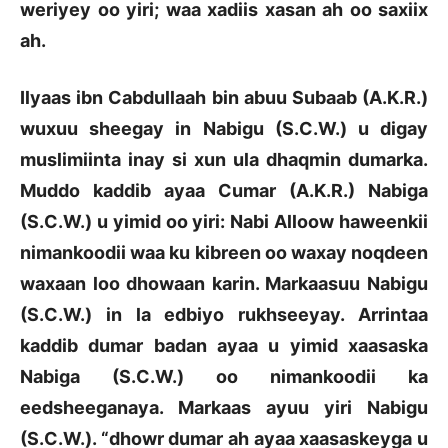
weriyey oo yiri; waa xadiis xasan ah oo saxiix
ah.
Ilyaas ibn Cabdullaah bin abuu Subaab (A.K.R.)
wuxuu sheegay in Nabigu (S.C.W.) u digay
muslimiinta inay si xun ula dhaqmin dumarka.
Muddo kaddib ayaa Cumar (A.K.R.) Nabiga
(S.C.W.) u yimid oo yiri: Nabi Alloow haweenkii
nimankoodii waa ku kibreen oo waxay noqdeen
waxaan loo dhowaan karin. Markaasuu Nabigu
(S.C.W.) in la edbiyo rukhseeyay. Arrintaa
kaddib dumar badan ayaa u yimid xaasaska
Nabiga (S.C.W.) oo nimankoodii ka
eedsheeganaya. Markaas ayuu yiri Nabigu
(S.C.W.). “dhowr dumar ah ayaa xaasaskeyga u