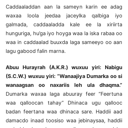
Caddaaladdan aan la sameyn karin ee adag
waxaa loola jeedaa jaceylka qalbiga iyo
galmada, caddaaladda kale ee la xiriirta
hunguriga, hu’ga iyo hoyga waa la iska rabaa oo
waa in caddaalad buuxda laga sameeyo oo aan
lagu gabood falin marna.
Abuu Hurayrah (A.K.R.) wuxuu yiri: Nabigu
(S.C.W.) wuxuu yiri: “Wanaajiya Dumarka oo si
wanaagsan oo naxariis leh ula dhaqma.”
Dumarka waxaa laga abuuray feer “Feertuna
waa qalloocan tahay” Dhinaca ugu qallooc
badan feertana waa dhinaca sare. Haddii aad
damacdo inaad toosiso waa jebinaysaa, haddii