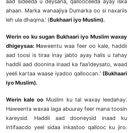
aad sideeda u deysana, qallooceeda ayay iska
ahaan. Marka wanaajiya Dumarka oo si naxariis
leh ula dhaqma.’ (
Bukhaari iyo Muslim).
Werin oo ku sugan Bukhaari iyo Muslim waxay
dhigeysaa: H
aweentu waa feer oo kale, haddii
aad toosi is tiraa inay jabto ayay halis u tahay
haddii aad doonina inaad ka faa’ideysato, waad
yeeli kartaa waase iyadoo qalloocan.
‘ (Bukhaari
iyo Muslim).
Werin kale oo
Muslim ku tal waxay leedahay:
Haweenta waxaa laga abuuray feer mana toosin
kareysid. Haddii aad dooneysid inaad ku
intifaacdo yeel sidaa inkastoo qallooc ku jiro.