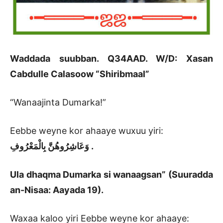
Waddada suubban. Q34AAD. W/D: Xasan
Cabdulle Calasoow “Shiribmaal”
“Wanaajinta Dumarka!”
Eebbe weyne kor ahaaye wuxuu yiri:
وَعَاشِرُوهُنَّ بِالْمَعْرُوفِ .
Ula dhaqma Dumarka si wanaagsan” (Suuradda
an-Nisaa: Aayada 19).
Waxaa kaloo yiri Eebbe weyne kor ahaaye: