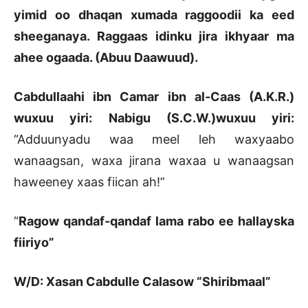
yimid oo dhaqan xumada raggoodii ka eed
sheeganaya. Raggaas idinku jira ikhyaar ma
ahee ogaada. (Abuu Daawuud).
Cabdullaahi ibn Camar ibn al-Caas (A.K.R.)
wuxuu yiri: Nabigu (S.C.W.)wuxuu yiri:
“Adduunyadu waa meel leh waxyaabo
wanaagsan, waxa jirana waxaa u wanaagsan
haweeney xaas fiican ah!”
“
Ragow qandaf-qandaf lama rabo ee hallayska
fiiriyo”
W/D: Xasan Cabdulle Calasow “Shiribmaal”